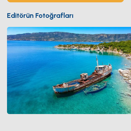
Batığı
); 22-30 metre derinliğindeki deniz tabanında
orijinal konumda 4.000+ amfora ile — dünyanın ilk
Editörün Fotoğrafları
resmi su altı arkeolojik parkı; 2020'den beri izinli dalış
ziyaretçilerine açık. Peristera
Alonnisos
'tan yelkenle
30 dakika. Sezon
Mayıs ile Ekim
arası açık.