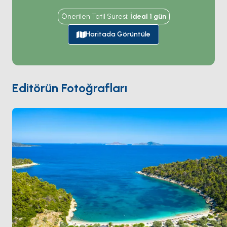
monachus
, dünyadaki en nadir memelilerden biri,
Önerilen Tatil Süresi
:
İdeal
1
gün
küresel olarak 700'den az) popülasyonunu korumak
için 1992'de kuruldu. Park Alonnisos çevresindeki 22
Haritada Görüntüle
ada ve adacığı artı çevre suları kaplıyor. Ana liman
güney kıyısındaki
Patitiri
; 3 kilometre içerideki tepe
köyü
Chora
(Eski Köy) 1965 depremi taşınmaya
zorlayana kadar nüfus merkeziydi. Alonnisos'tan
Editörün Fotoğrafları
kuzeye charter rotaları doğu Akdeniz'de keşiş foku
görme olasılığı en yüksek olan daha küçük park
adalarına (Peristera, Kyra Panagia, Skantzoura)
ulaşıyor. Alonnisos
Skopelos
'tan yelkenle 60 dakika.
Sezon
Mayıs ile Ekim
arası açık.