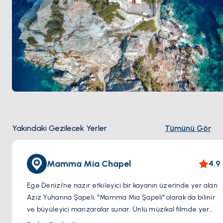
Yakındaki Gezilecek Yerler
Tümünü Gör
Mamma Mia Chapel
4.9
Ege Denizi’ne nazır etkileyici bir kayanın üzerinde yer alan
Aziz Yuhanna Şapeli, "Mamma Mia Şapeli" olarak da bilinir
ve büyüleyici manzaralar sunar. Ünlü müzikal filmde yer
alan bu ikonik nokta, hem hayranları hem de gezginler için