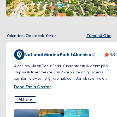
Yakındaki Gezilecek Yerler
Tümünü Gör
National Marine Park (Alonnisos)
4.9
Alonnisos Ulusal Deniz Parkı, Yunanistan’ın ilk deniz parkı
olup nesli tükenmekte olan Akdeniz fokları gibi deniz
canlılarına ev sahipliği yapmaktadır. Berrak sular ve el
değmemiş adalarla kaplı geniş bir alana yayılan park, doğa
Daha Fazla Göster
severler için bir cennettir. Ziyaretçiler, rehberli tekne
turları, şnorkelle dalış veya dalış yoluyla zengin deniz
Aktivite
ekosistemlerini keşfedebilir. Koruma çalışmalarına verdiği
önemle bu park, doğayla derin bir bağ kurmak isteyenler
için mutlaka görülmesi gereken bir destinasyondur.