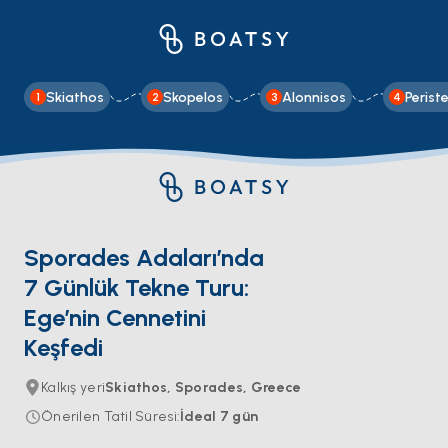
Skiathos
Skopelos
Alonnisos
Perist
1
2
3
4
Sporades Adaları’nda
7 Günlük Tekne Turu:
Ege’nin Cennetini
Keşfedi
Kalkış yeri
Skiathos, Sporades, Greece
Önerilen Tatil Süresi
:
İdeal
7
gün