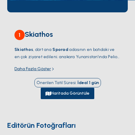
Skiathos
1
Skiathos
, dört ana
Sporad
adasının en batıdaki ve
en çok ziyaret edileni; anakara Yunanistan'ında Pelion
yarımadasının yalnızca 3 kilometre açığında. 47
Daha Fazla Göster
kilometrekarelik ada yaklaşık 60 plaj barındırıyor —
Ege'deki kilometrekare başına en yüksek yoğunluk —
Önerilen Tatil Süresi
:
İdeal
1
gün
en çok fotoğraflananları
Koukounaries
'te (güney
kıyısında bir çam ormanının arkasında 1 kilometrelik
Haritada Görüntüle
ince kum hilali) ve
Lalaria
'da (kuzey kıyısında 200
metrelik beyaz çakıllı koy, yalnızca tekneyle
erişiliyor). Ana kasaba
Chora
güneydoğu kıyısında yer
alıyor; çalışan liman (ziyaretçi yat bağlantı noktaları)
Editörün Fotoğrafları
ve küçük
Bourtzi
adacığı — şimdi kasabaya yürüyüş