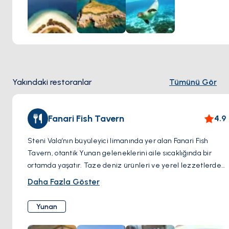
Yakındaki restoranlar
Tümünü Gör
Fanari Fish Tavern
4.9
Steni Vala’nın büyüleyici limanında yer alan Fanari Fish
Tavern, otantik Yunan geleneklerini aile sıcaklığında bir
ortamda yaşatır. Taze deniz ürünleri ve yerel lezzetlerde
uzmanlaşan bu tavernada, gerçek bir Akdeniz yemek
Daha Fazla Göster
deneyimi sunulur. Rahat atmosferi ve limanın göz alıcı
manzarası, burada dinlenmek ve keyifli bir yemek yemek
Yunan
için idealdir. Izgara balıkların tadını çıkarırken ya da bir
kadeh şarabınızı yudumlarken, Fanari huzur ve lezzeti bir