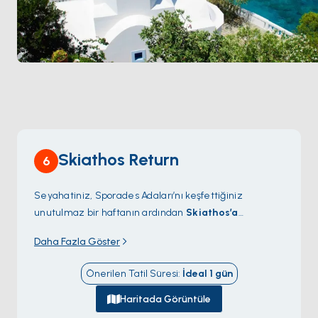
Skiathos Return
6
Seyahatiniz, Sporades Adaları’nı keşfettiğiniz
unutulmaz bir haftanın ardından
Skiathos’a
dönüşle
sona eriyor. Yelken tatilinizin son birkaç
Daha Fazla Göster
saatini güvertede kahvenizi yudumlayıp
Yunanistan’daki bu büyüleyici serüvenin anılarını
Önerilen Tatil Süresi
:
İdeal
1
gün
hatırlayarak geçirebilirsiniz. Ege Denizi’nin hafif
esintisi ve adaların güzellikleri zihninizde tazeyken
Haritada Görüntüle
karaya adım atacak, yenilenmiş, dengelenmiş ve