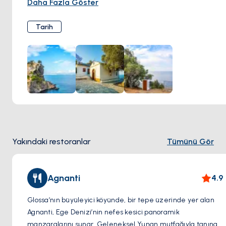
Daha Fazla Göster
mutlaka görülmesi gereken bir yerdir. 200 basamağı
tırmanarak ulaşılan şapelde huzur ve sinematik tarihin
Tarih
buluşmasına tanık olabilirsiniz. Mamma Mia Şapeli, hem
manevi atmosferi hem de etkileyici manzaralarıyla
unutulmaz bir deneyim vaat ediyor.
Yakındaki restoranlar
Tümünü Gör
Agnanti
4.9
Glossa’nın büyüleyici köyünde, bir tepe üzerinde yer alan
Agnanti, Ege Denizi’nin nefes kesici panoramik
manzaralarını sunar. Geleneksel Yunan mutfağıyla tanınan