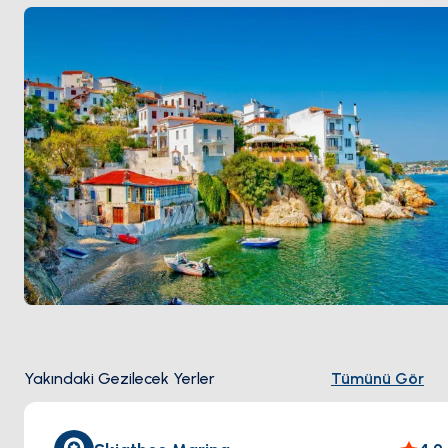
yoluyla bağlı Venedik dönemi tahkimli karakol.
Skiathos havalimanı pisti körfeze uzanıyor ve liman
yaklaşımı baş üstü jet inişleri yerel bir gözlem.
Skiathos
Skopelos
'tan yelkenle 90 dakika. Sezon
Mayıs ile Ekim
arası açık.
Yakındaki Gezilecek Yerler
Tümünü Gör