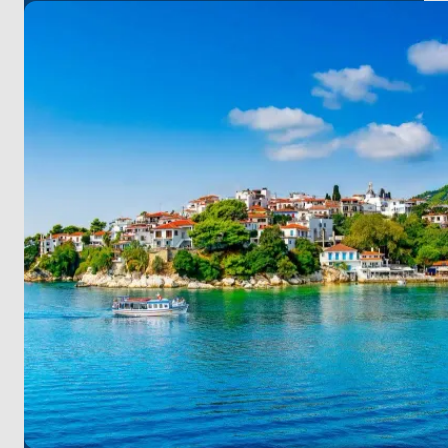
batıkları ve berrak sularıyla ünlü
Peristera
’nın
gizemlerine dalın. Altıncı gün, zeytinlikler, kırmızı
kubbeli yapılar ve yürüyüş patikalarıyla dolu
bozulmamış cennet
Kyra Panagia
’ya varın.
Yedinci gün, Sporades’in el değmemiş plajları, şirin
köyleri ve benzersiz mirasıyla dolu unutulmaz
anılarla
Skiathos
’a dönün.