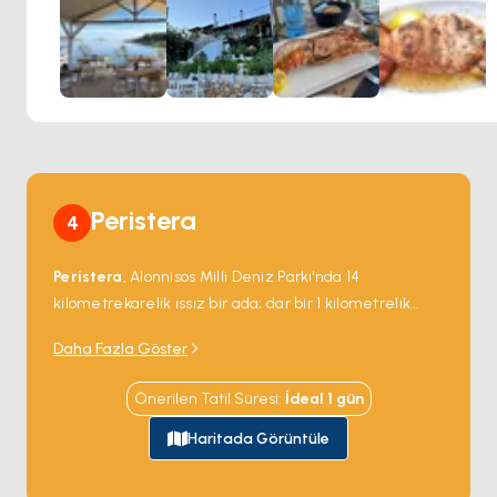
araya getirir.
Peristera
4
Peristera
, Alonnisos Milli Deniz Parkı'nda 14
kilometrekarelik ıssız bir ada; dar bir 1 kilometrelik
kanal karşısında Alonnisos'un hemen doğusunda. Ada
Daha Fazla Göster
iç sırtlarda taş çamı ile ormanlık ve güney kıyısında
sessiz kumlu koyları barındırıyor —
Vasiliko
(ana
Önerilen Tatil Süresi
:
İdeal
1
gün
korunaklı demirleme),
Klima
ve
Xero
. Peristera
açıklarındaki sular doğu Akdeniz'deki en önemli su altı
Haritada Görüntüle
arkeolojik alanlarından birini barındırıyor: 1985'te
keşfedilen MÖ 5. yüzyıl tüccar batığı (
Peristera