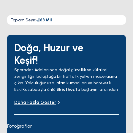
Toplam Seyir
:
68
Mil
Doğa, Huzur ve
Keşif!
Sporades Adaları’nda doğal güzellik ve kültürel
zenginliğin buluştuğu bir haftalık yelken macerasına
çıkın. Yolculuğunuza, altın kumsalları ve hareketli
Eski Kasabasıyla ünlü
Skiathos
’ta başlayın, ardından
üçüncü gün yemyeşil
Skopelos
’a doğru yelken açın.
Daha Fazla Göster
Geleneksel sokaklarda dolaşın ve
Mamma Mia
filminden tanıdık Aziz Yuhanna Şapeli’ni keşfedin.
Dördüncü gün, Yunanistan’ın ilk Ulusal Deniz Parkı’na
ve muhteşem doğal yaşamına ev sahipliği yapan
Fotoğraflar
huzurlu
Alonnisos
’u keşfedin. Beşinci gün, antik gemi