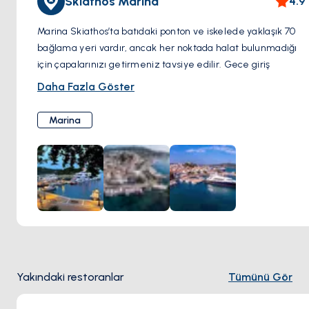
Skiathos Marina
4.9
Marina Skiathos’ta batıdaki ponton ve iskelede yaklaşık 70
bağlama yeri vardır, ancak her noktada halat bulunmadığı
için çapalarınızı getirmeniz tavsiye edilir. Gece giriş
yapmak, iyi aydınlatma sayesinde oldukça kolaydır. Elektrik
Daha Fazla Göster
ve su bağlantıları mevcut, ancak her zaman güvenilir
olmayabilir ve hijyenik tesis bulunmamaktadır. Yakıt,
Marina
tankerle teslim edilmektedir.
Tedarik için iskeleye yakın bir market ve biraz kuzeyde
daha büyük bir market bulunur. Güneydeki balık pazarında
ise taze deniz ürünleri satılmaktadır.
Bağlama:
Halatla bağlama, kıçtan kara.
Olanaklar:
Dalgıç, elektrik, yakıt istasyonu, su.
Yakındaki restoranlar
Tümünü Gör