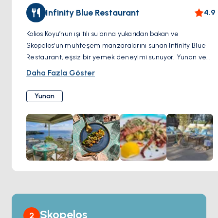
Infinity Blue Restaurant
4.9
Kolios Koyu’nun ışıltılı sularına yukarıdan bakan ve
Skopelos’un muhteşem manzaralarını sunan Infinity Blue
Restaurant, eşsiz bir yemek deneyimi sunuyor. Yunan ve
Akdeniz mutfağında uzmanlaşan menüsü, taze deniz
Daha Fazla Göster
ürünleriyle birlikte 50’den fazla yerel ve uluslararası şarap
seçeneğiyle tamamlanıyor. Zarif atmosferi ve büyüleyici
Yunan
gün batımı manzarası, güneşli bir günün ardından keyifli bir
akşam için ideal. Özel otoparkı ve üstün hizmet kalitesiyle
Infinity Blue, deniz kenarında unutulmaz bir akşam vaat
ediyor.
Skopelos
2