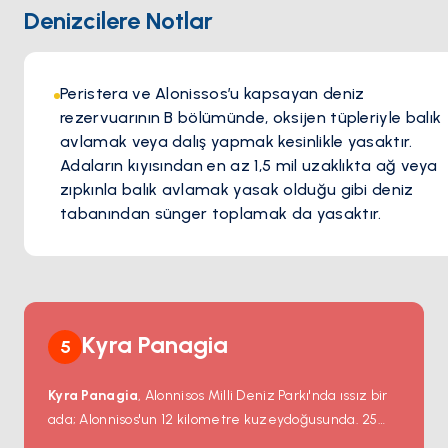
Denizcilere Notlar
Peristera ve Alonissos’u kapsayan deniz
rezervuarının B bölümünde, oksijen tüpleriyle balık
avlamak veya dalış yapmak kesinlikle yasaktır.
Adaların kıyısından en az 1,5 mil uzaklıkta ağ veya
zıpkınla balık avlamak yasak olduğu gibi deniz
tabanından sünger toplamak da yasaktır.
Kyra Panagia
5
Kyra Panagia
, Alonnisos Milli Deniz Parkı'nda ıssız bir
ada; Alonnisos'un 12 kilometre kuzeydoğusunda. 25
kilometrekarelik ada 10. yüzyıldan beri Athos