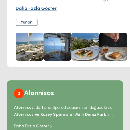
bu aile işletmesi, taze ve yerel malzemelerle hazırlanan
Daha Fazla Göster
lezzetli yemekler servis eder. Sıcakkanlı misafirperverliği
ve huzurlu atmosferi, menüdeki kuzu eti, musakka ve el
Yunan
yapımı tatlılar gibi özel lezzetlere mükemmel bir eşlik
eder. Agnanti, lezzetli yemekleri muhteşem manzaralarla
birleştirmek isteyenler için mutlaka ziyaret edilmesi
gereken bir yerdir.
Alonnisos
3
Alonnisos
, dört ana Sporad adasının en doğudaki ve
Alonnisos ve Kuzey Sporadlar Milli Deniz Parkı
'nın
merkezi — Avrupa'daki en büyük korunaklı deniz
Daha Fazla Göster
alanı; yaklaşık 40 Akdeniz keşiş foku (
Monachus