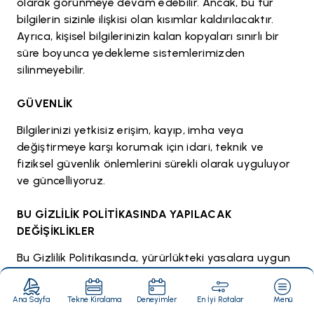
olarak görünmeye devam edebilir. Ancak, bu tür
bilgilerin sizinle ilişkisi olan kısımlar kaldırılacaktır.
Ayrıca, kişisel bilgilerinizin kalan kopyaları sınırlı bir
süre boyunca yedekleme sistemlerimizden
silinmeyebilir.
GÜVENLİK
Bilgilerinizi yetkisiz erişim, kayıp, imha veya
değiştirmeye karşı korumak için idari, teknik ve
fiziksel güvenlik önlemlerini sürekli olarak uyguluyor
ve güncelliyoruz.
BU GİZLİLİK POLİTİKASINDA YAPILACAK
DEĞİŞİKLİKLER
Bu Gizlilik Politikasında, yürürlükteki yasalara uygun
olarak herhangi bir zamanda değişiklik yapma
hakkımız saklıdır. Değişiklik yapmamız halinde,
Ana Sayfa
Tekne Kiralama
Deneyimler
En İyi Rotalar
Menü
revize edilmiş Gizlilik Politikasını yayınlayacak ve en