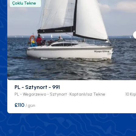
Çoklu Tekne
PL - Sztynort - 991
PL - Wegorzewo - Sztynort · Kaptanlı/sız Tekne
10 Kişi
£110
/
gün