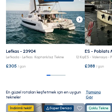
Lefkas - 23904
ES - Poblats 
Lefkada - Lefkas · Kaptanlı/sız Tekne
12 Kişi
£305
£388
/
gün
/
gün
En güzel rotaları keşfetmek için en uygun
Tümünü
tekneler
Gör
İndirimli teklif
Süper Denizci
Çoklu Tekne