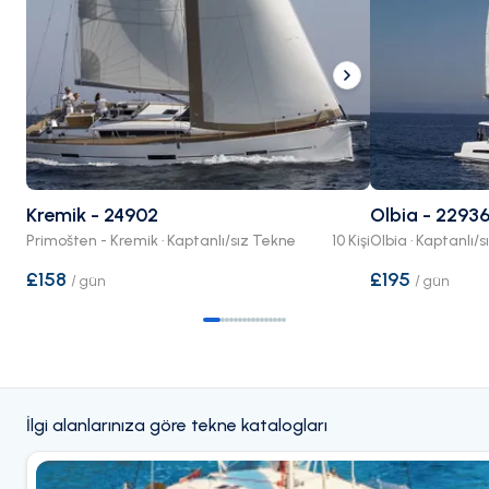
Kremik - 24902
Olbia - 2293
Primošten - Kremik · Kaptanlı/sız Tekne
10 Kişi
Olbia · Kaptanlı/
£158
£195
/
gün
/
gün
İlgi alanlarınıza göre tekne katalogları