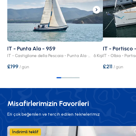
IT - Punta Ala - 959
IT - Portisco
IT - Castiglione della Pescaia - Punta Ala · Kaptanlı/sız Tekne
6 Kişi
IT - Olbia - Porti
£199
£211
/
gün
/
gün
Misafirlerimizin Favorileri
En çok beğenilen ve tercih edilen teknelerimiz
İndirimli teklif