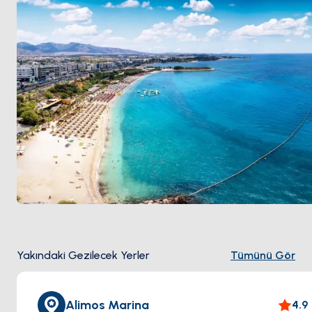
işletiliyor. Kasabanın kendisi marinanın hemen
güneyinde 2 kilometrelik bir kum plajı (
Alimos Plajı
)
barındırıyor. Marinadan günlük yelken hedefleri
Cape
Sounion
'u (MÖ 5. yüzyıl Poseidon Tapınağı,
güneydoğuda 35 deniz mili) ve Saronik adalarını
(güneybatıda 15 deniz mili Aegina) içeriyor. Sezon
Nisan ile Ekim
arası açık.
Yakındaki Gezilecek Yerler
Tümünü Gör
Alimos Marina
4.9