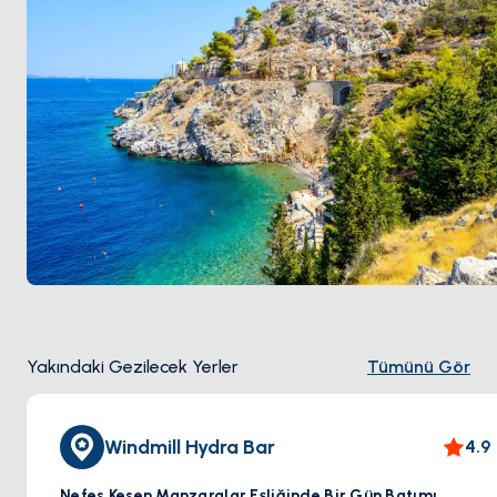
Yakındaki Gezilecek Yerler
Tümünü Gör
Windmill Hydra Bar
4.9
Nefes Kesen Manzaralar Eşliğinde Bir Gün Batımı