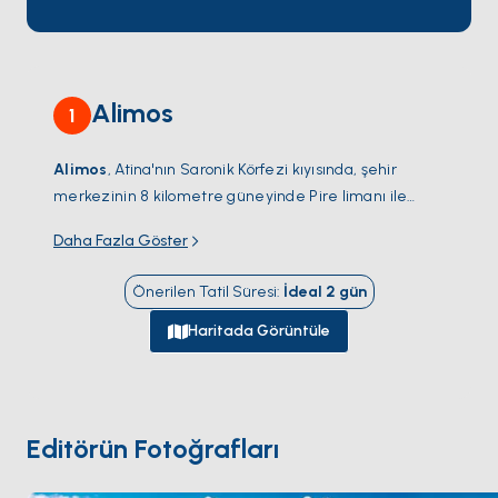
destinasyonların özünü keşfetmeye davet ederek
çeşitli deneyimler vaat ediyor.
Alimos
1
Alimos
, Atina'nın Saronik Körfezi kıyısında, şehir
merkezinin 8 kilometre güneyinde Pire limanı ile
Atina Rivierası deniz banliyöleri arasında yer alıyor —
Daha Fazla Göster
Yunanistan'daki en büyük yat charter marinası (1.100
iskele) olan
Alimos Marinası
etrafında inşa edildi ve
Önerilen Tatil Süresi
:
İdeal
2
gün
Saronik Körfezi ile orta Kiklad rotaları için standart
charter üssü. Marina Akdeniz'deki en yüksek charter
Haritada Görüntüle
operatörü yoğunluğunu toplar: yaklaşık 600 yelkenli
yat ve 350 motor yatı burada üslenir; yaz Cumartesi
günleri standart 7 günlük Saronik-Kiklad gezilerine
hizmet eden 200'den fazla teknenin kalkışıyla. Marina
Editörün Fotoğrafları
5 iskeleli düzenleme ve 40 charter-operatör ofisiyle
AKTOR imtiyazı (2019'da yenilendi) tarafından