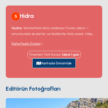
Hidra
5
Hydra
, Saronik'teki ikinci arabasız Yunan adası —
ama burada skuterler ve bisikletler bile yasak. Ulaşım
eşekle
, yürüyerek veya su taksiyle. Liman mükemmel
Daha Fazla Göster
bir doğal amfitiyatro: kavisli bir rıhtım etrafında
yamaca dizilmiş neoklasik malikâneler; Napolyon
Önerilen Tatil Süresi
:
İdeal
1
gün
Savaşları sırasında İngiliz ablukasını kıran 18. yüzyıl
tüccar kaptanları tarafından servetlerle inşa edilmiş.
Haritada Görüntüle
Leonard Cohen
1960'ta burada bir ev satın aldı ve
adada onlarca yıl aralıklarla yaşadı. Kıyı
Vlychos
,
Plakes
ve
Bisti
'de kayalık yüzme noktalarını
barındırıyor; hepsi su taksiyle ulaşılabilir. Hydra
Editörün Fotoğrafları
Spetses
'ten 90 dakika ve
Atina
'dan 2 saatlik yelken
mesafesinde. Sezon
Nisan ile Ekim
arası açık.