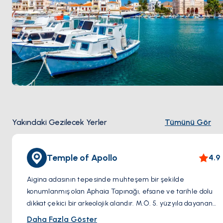
Yakındaki Gezilecek Yerler
Tümünü Gör
Temple of Apollo
4.9
Aigina adasının tepesinde muhteşem bir şekilde
konumlanmış olan Aphaia Tapınağı, efsane ve tarihle dolu
dikkat çekici bir arkeolojik alandır. M.Ö. 5. yüzyıla dayanan
bu Dorik tapınak, antik tanrıça Aphaia'ya adanmıştır ve
Daha Fazla Göster