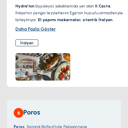
Hydra’nın
büyüleyici sokaklarında yer alan
Il Casta
,
İtalya’nın zengin lezzetlerini Ege’nin huzurlu atmosferiyle
birleştiriyor.
El yapımı makarnalar, otantik İtalyan
yemekleri ve özenle seçilmiş şaraplarıyla
tanınan bu şık
Daha Fazla Göster
restoran, samimi ve zarif bir ortam sunuyor.
En kaliteli
malzemelerle hazırlanan yemekleri
, geleneksel İtalyan
İtalyan
tariflerini Akdeniz esintileriyle harmanlıyor.
Klasik bir
risotto, mükemmel pişirilmiş deniz ürünleri veya nefis
bir tiramisu
deneyimlemek isteyenler için
Il Casta
,
Hydra’daki en özel adreslerden biri.
Poros
6
Poros
, Saronik Körfezi'nde Peloponnese