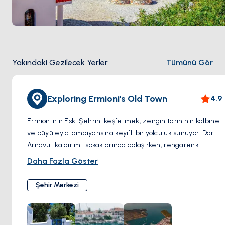
Yakındaki Gezilecek Yerler
Tümünü Gör
Exploring Ermioni's Old Town
4.9
Ermioni'nin Eski Şehrini keşfetmek, zengin tarihinin kalbine
ve büyüleyici ambiyansına keyifli bir yolculuk sunuyor. Dar
Arnavut kaldırımlı sokaklarında dolaşırken, rengarenk
kepenkleri ve canlı pembe begonvilleri ile süslü geleneksel
Daha Fazla Göster
beyaz badanalı evlerin zamansız güzelliğiyle
karşılanacaksınız. Sevimli kafeler, taze demlenmiş
Şehir Merkezi
kahvenin davetkar aromasıyla sizi kendine çekerken, yerel
esnaflar yetenekli zanaatkarlar tarafından hazırlanmış el
yapımı sanat eserleri, geleneksel ürünler ve benzersiz