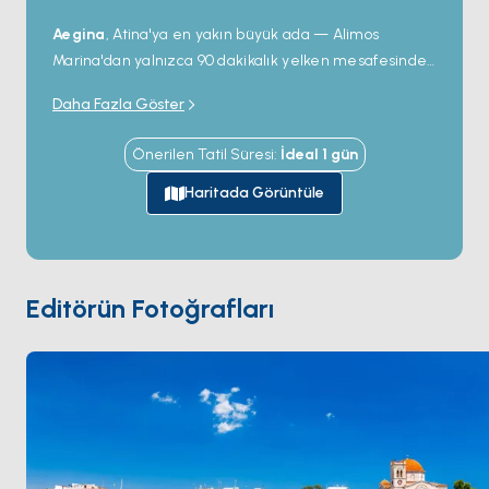
paylaşmak için meze seçkisi arıyor olun, Emagie her damak
Aegina
, Atina'ya en yakın büyük ada — Alimos
tadına uygun bir seçenek sunar.
Marina'dan yalnızca 90 dakikalık yelken mesafesinde
— ve Yunanistan'ın en iyisi sayılan
antep fıstıklarıyla
Daha Fazla Göster
ulusal çapta tanınıyor. Liman kasabası Aegina'nın
1827'de modern Yunanistan'ın ilk başkenti olarak kısa
Önerilen Tatil Süresi
:
İdeal
1
gün
süre hizmet ettiği dönemden kalma 19. yüzyıl
neoklasik mimarisini koruyor. Doğu kıyısının üzerindeki
Haritada Görüntüle
tepede MÖ 5. yüzyıldan kalma
Aphaia Tapınağı
duruyor; Ege'nin en iyi korunmuş antik tapınaklarından
biri. Güney kıyısı
Marathonas
ve
Perdika
'da sessiz
yüzme körfezlerini barındırıyor; sonuncusu taze deniz
Editörün Fotoğrafları
ürünleriyle ünlü bir balıkçı köyü. Aegina
Atina
'ya 90
dakika. Sezon
Nisan ile Ekim
arası açık.