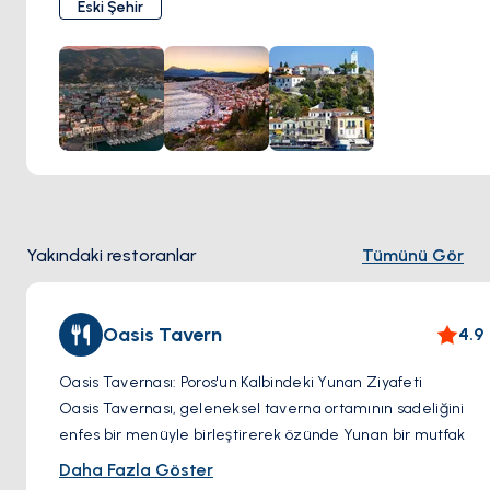
Eski Şehir
gezinti yolu ile büyüleneceksiniz. Poros'un zengin tarihine
bir bakış sunan ikonik bir simge olan tarihi Saat Kulesi'ni
ziyaret etme fırsatını kaçırmayın. Deniz kıyısında dolaşın,
tuzlu meltemin tadını çıkarın ve Ege Denizi'nin panoramik
manzarasını seyredin. Gerçekten unutulmaz bir deneyim
için, tepenin zirvesine çıkarak kasabanın ve ötesinin nefes
kesen manzaralarıyla ödüllendirilmiş olacaksınız. İster
kültürel simge yapılarını keşfedin, ister yerel mutfağın
tadını çıkarın, ister sadece şirin sokaklarının ambiyansının
Yakındaki restoranlar
Tümünü Gör
keyfini çıkarın, Poros Kasabası, güzellik, tarih ve Akdeniz
cazibesi ile dolu unutulmaz bir macera vaat ediyor.
Oasis Tavern
4.9
Oasis Tavernası: Poros'un Kalbindeki Yunan Ziyafeti
Oasis Tavernası, geleneksel taverna ortamının sadeliğini
enfes bir menüyle birleştirerek özünde Yunan bir mutfak
deneyimi sunuyor. Misafirperverliği ve zengin yerel
Daha Fazla Göster
yemekleriyle tanınan taverna, hem yerli halk hem de