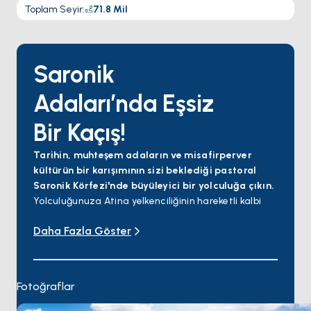
Toplam Seyir
:
71.8
Mil
Saronik
Adaları’nda Eşsiz
Bir Kaçış!
Tarihin, muhteşem adaların ve misafirperver
kültürün bir karışımının sizi beklediği pastoral
Saronik Körfezi'nde büyüleyici bir yolculuğa çıkın.
Yolculuğunuza Atina yelkenciliğinin hareketli kalbi
Alimos Marina'da başlayın. Tekne turuna Alimos'tan
Daha Fazla Göster
başlayacaklar için en yakın varış noktası Atina
Uluslararası Havalimanı'dır. Yolculuğunuzun başında
havalimanından yapacağınız kısa bir transfer ile
unutulmaz deniz maceranıza hızlı bir şekilde
Fotoğraflar
atılabilirsiniz.
Öncelikle, bol güneş alan Aphaia Tapınağı'nın