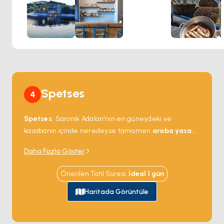
atmosferine katkıda bulunuyor. Kabos Restaurant, ortamın
yemeğin tadını daha da zenginleştirdiği, güzel bir arka
plana karşı Yunanistan'ın lezzetlerini tatmak isteyen
herkes için unutulmaz bir ziyaret olacak bir mekan.
Spetses
4
Spetses
, Saronik Adaları'nın en güneydeki ve
kasabanın içinde neredeyse tamamen
araba yasağı
olan iki Yunan adasından biri — bu da ulaşımın atlı
Daha Fazla Göster
arabayla, skuterla veya yürüyerek olduğu anlamına
geliyor.
Dapia
'daki liman charter teknelerini ağırlıyor;
Önerilen Tatil Süresi
:
İdeal
1
gün
adanın gemi yapımı altın çağından kalma neoklasik
deniz kaptanı malikâneleri boyunca diziliyor.
Haritada Görüntüle
Kasabanın ötesinde
Eski Liman
hâlâ çalışan bir tekne
tezgâhı olarak işlev görüyor; kıyının geri kalanı çam