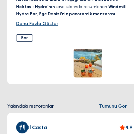
Noktası:
Hydra’nın
kayalıklarında konumlanan
Windmill
Hydra Bar
,
Ege Denizi’nin panoramik manzarası
eşliğinde keyifli bir mola
sunuyor. Özenle restore edilmiş
Daha Fazla Göster
tarihi bir yel değirmeninde yer alan bu ikonik bar,
imza
kokteyller, seçkin şaraplar ve ferahlatıcı içeceklerle
Bar
gün batımını izlemek için mükemmel bir adres.
Rahat ama
zarif atmosferiyle
,
Windmill Hydra Bar
, Hydra’da
unutulmaz bir akşam geçirmek isteyenler için mutlaka
ziyaret edilmesi gereken özel bir mekân.
Yakındaki restoranlar
Tümünü Gör
Il Casta
4.9