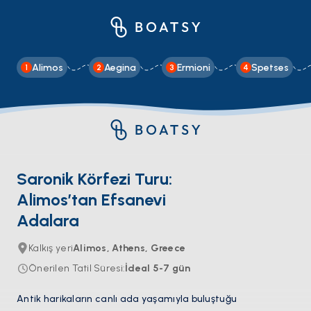
Alimos
Aegina
Ermioni
Spetses
1
2
3
4
Saronik Körfezi Turu:
Alimos’tan Efsanevi
Adalara
Kalkış yeri
Alimos, Athens, Greece
Önerilen Tatil Süresi
:
İdeal
5-7
gün
Antik harikaların canlı ada yaşamıyla buluştuğu