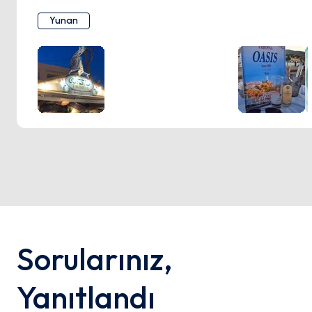
ziyaretçiler için favori mekan haline gelmiştir. Muhtemelen
Yunan
denize yakın konumu, yemek deneyimini zenginleştiriyor,
konukların otantik Yunan tatlarının tadını idyllic bir ortamda
çıkarmasını sağlıyor. Oasis Tavernası'nın menüsü
muhtemelen taze deniz ürünlerinden taptaze salatalara
kadar çeşitli Yunan spesiyalitelerini sergiliyor; her bir
yemek bölgenin zengin mutfak mirasını yansıtıyor. Çoğu
zaman renkli ve davetkar olan yemek sunumu, sadece bir
öğün değil, aynı zamanda bir duygu şöleni vaat ediyor.
Restoranın, diri beyazlardan güçlü kırmızılara kadar uzanan
Yunan şarapları seçkisi, yemekleri mükemmel bir şekilde
tamamlıyor ve böylece tam anlamıyla bir yemek deneyimi
sunuyor. Oasis Tavernası, Poros'un parlayan bir mücevheri
konumunda olup, gerçek Yunan misafirperverliğini ve
Sorularınız
,
mutfağını arayanlar için mutlaka ziyaret edilmesi gereken
bir yer.
Yanıtlandı