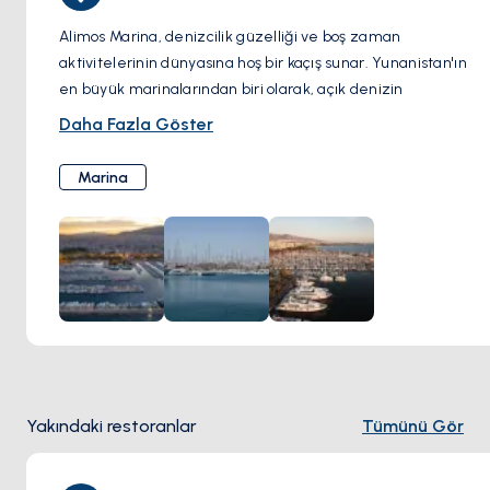
Alimos Marina, denizcilik güzelliği ve boş zaman
aktivitelerinin dünyasına hoş bir kaçış sunar. Yunanistan'ın
en büyük marinalarından biri olarak, açık denizin
cazibesinin bir yansıması olan bir dizi yat ve yelkenliye ev
Daha Fazla Göster
sahipliği yapıyor. Marina boyunca keyifli bir yürüyüş,
ziyaretçilerin ambiyansın tadını çıkarmasını sağlar; sakin
Marina
suların içinde nazikçe sallanan gemilerin zarif hatlarını ve
şık tasarımlarını hayranlıkla izlerler.
Rahatlama arayanlar için, sahil kafeleri davetkar
atmosferleriyle bekler; ziyaretçilere, gemilerin geçişi
sırasında keyifli bir içki içmeleri veya leziz yemeklerin
tadını çıkarmaları için mükemmel bir ortam sunarlar.
Maceracı ruhlar, marinadan ayrılan tekne turlarına katılarak
Atina Rivierası boyunca nefes kesen sahili keşfetme ve gizli
koyları keşfetme fırsatı bulabilirler.
Yakındaki restoranlar
Tümünü Gör