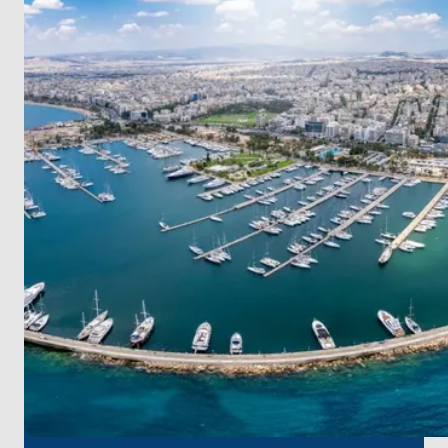
parıldayan denize bakan bir tepenin üzerinde yer
aldığı Aegina adasını keşfedin. Ardından, gizli
koylarla Mora Yarımadası'na açılan bir kapı olan ve
yerel hayata kısa bir bakış sunan rahat sahil
kasabası Ermioni'yi keşfedin.
Atlı arabaların arabaların yerini aldığı ve büyük
malikanelerin zengin denizcilik mirasından söz ettiği
Spetses'te zamansız ihtişama adım atın. Ardından,
renkli evlerin ve büyüleyici butiklerin kristal
berraklığındaki suların manzarasını çerçevelediği
ikonik Hydra limanını deneyimleyin.
Yemyeşil çam ormanları ve sakin plajlarıyla Poros'un
doğal güzelliğine dalın. Ardından, olağanüstü
derecede korunmuş bir tiyatronun geçmiş
dönemlerin hikayelerini fısıldadığı Epidaurus'un antik
şifa harikalarını keşfedin.
Son olarak, güneşin öptüğü adaların anılarını, dost
canlısı yerel halkı ve büyüleyici Yunan kültürünün
tarihi yankılarını taşıyan Alimos Marina'ya dönün. Bu
Saronik Körfezi macerası, sizi bu eşsiz