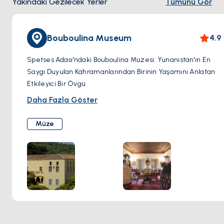
Yakındaki Gezilecek Yerler
Tümünü Gör
Bouboulina Museum
4.9
Spetses Adası'ndaki Bouboulina Müzesi: Yunanistan'ın En
Saygı Duyulan Kahramanlarından Birinin Yaşamını Anlatan
Etkileyici Bir Övgü
Spetses adasındaki Bouboulina Müzesi, Osmanlı
Daha Fazla Göster
İmparatorluğu'na karşı Yunan Bağımsızlık Savaşı'nda önemli
bir rol oynayan Yunanistan'ın en saygı duyulan kadın
Müze
kahramanlarından ve deniz komutanlarından biri olan
Laskarina Bouboulina'nın olağanüstü yaşamına ve mirasına
büyüleyici bir saygı duruşu niteliğindedir. Bouboulina'nın
atalarının konağında bulunan müze, ziyaretçilere bu
korkusuz kadının olağanüstü hayatına dair bir bakış sunar.
Müzeye adım attığınızda, Yunan Devrimi'nin tarihine ve
mirasına kendinizi kaptıracaksınız. Sergilerde
Bouboulina'nın yaşamı ve başarılarıyla ilgili eserler, kişisel