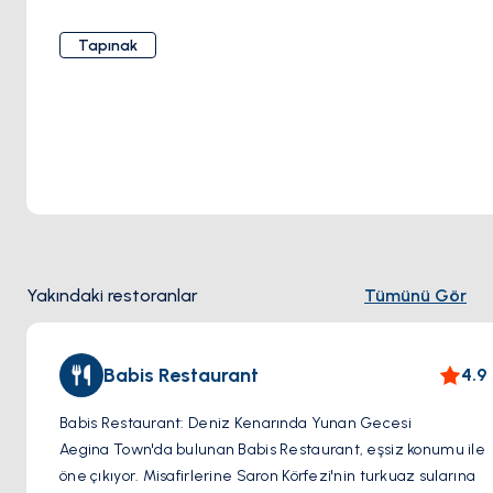
doğurganlık, tarım ve denizcilerin korunmasıyla
ilişkilendirilir. Ziyaretçiler tapınağa yaklaştıkça, antik
Tapınak
zanaatkârların becerisine bir övgü olan etkileyici mermer
sütunları ve karmaşık mimari detaylarıyla karşılaşırlar.
Yüksek bir noktadan bakıldığında, tapınak çevresindeki
manzaraya ve Saronik Körfezi'nin parıldayan sularına geniş
bir görüş sunarak büyüleyici bir cazibeye katkıda bulunur.
Tapınak alanını keşfeden ziyaretçiler, kutsal mabetin
kalıntılarına hayranlıkla bakar ve bir zamanlar kutsal
salonlarında gerçekleştirilen ritüel ve törenleri düşünürler.
Zamansız güzelliği ve manevi önemiyle, Aphaia Tapınağı,
Yakındaki restoranlar
Tümünü Gör
adanın antik geçmişine dair etkileyici bir tanıklık oluşturur
ve gelecek nesiller için bir kültürel miras işaretidir.
Babis Restaurant
4.9
Babis Restaurant: Deniz Kenarında Yunan Gecesi
Aegina Town'da bulunan Babis Restaurant, eşsiz konumu ile
öne çıkıyor. Misafirlerine Saron Körfezi'nin turkuaz sularına