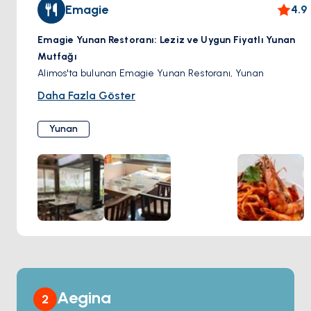
Emagie
4.9
Emagie Yunan Restoranı: Leziz ve Uygun Fiyatlı Yunan
Mutfağı
Alimos'ta bulunan Emagie Yunan Restoranı, Yunan
mutfağına odaklanmasıyla keyifli bir yemek deneyimi
Daha Fazla Göster
sunuyor. Eylül 2015'te açılışından bu yana Emagie, uygun
fiyatlarla otantik Yunan lezzetleri arayanlar için popüler bir
Yunan
mekan haline geldi. Restoran, retro dekoruyla eski bir
tavernanın sıcaklığını ve çekiciliğini yansıtmak üzere
tasarlanmış olup misafirlerine rahat ve konforlu bir atmosfer
sunar. Menü, salatalar ve soğuk başlangıçlardan sıcak
başlangıçlara, ızgara ürünlerine, deniz ürünlerine ve klasik
Yunan yemeklerine kadar uzanan geniş bir yelpazede
Yunan mutfak geleneklerini kutluyor. Emagie, her yemeğin
yerel mutfağın gerçek bir temsili olmasını sağlamak için
yalnızca Yunan ürünleri kullanmaya büyük önem veriyor.
İster kırmızı soslu doyurucu bir dana eti yemeği, ister
Aegina
2
ferahlatıcı bir Yunan salatası veya arkadaşlarınızla