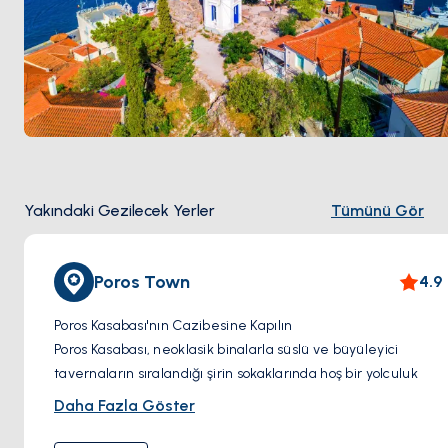
Yakındaki Gezilecek Yerler
Tümünü Gör
Poros Town
4.9
Poros Kasabası'nın Cazibesine Kapılın
Poros Kasabası, neoklasik binalarla süslü ve büyüleyici
tavernaların sıralandığı şirin sokaklarında hoş bir yolculuk
sunuyor. Bu pitoresk kasabada gezinirken, balıkçı
Daha Fazla Göster
teknelerinin limanda hafifçe sallandığı ve yerlilerin
sosyalleşmek için toplandığı hareketli deniz kenarındaki