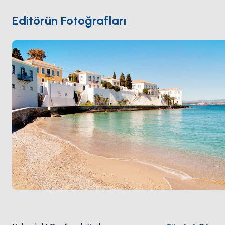
çevrili yüzme körfezlerini barındırıyor. Ada küçük bir
şarap ve zeytin hasadı yetiştiriyor ve yerel
bademli
Editörün Fotoğrafları
tatlılar
Yunanistan'a ihraç ediliyor. Spetses
Atina
'dan
3 saatlik yelken mesafesinde. Sezon
Nisan ile Ekim
arası açık.