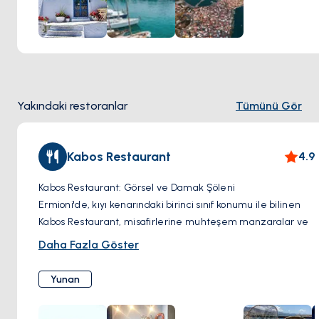
hediyelik eşyalarla dolu bir hazine sandığını sergiliyor. Her
adımda, tarihi meydanlara ve pitoresk sokaklara gizlenmiş
mücevherleri keşfedeceksiniz ve sizi Ermioni Eski Şehrinin
otantik atmosferine dalmaya davet edecek. İster mimariyi
hayran olun, ister bir fincan Yunan kahvesinin tadını çıkarın,
ister yerel ürünleri gezin, Eski Şehir'de yürüyüş yapmak,
Yakındaki restoranlar
Tümünü Gör
sıcaklık, çekicilik ve zamansız güzellikle dolu unutulmaz bir
deneyim vadediyor.
Kabos Restaurant
4.9
Kabos Restaurant: Görsel ve Damak Şöleni
Ermioni'de, kıyı kenarındaki birinci sınıf konumu ile bilinen
Kabos Restaurant, misafirlerine muhteşem manzaralar ve
kusursuz bir yemek deneyimi sunuyor. Bu restoran, taze
Daha Fazla Göster
malzemelerle hazırlanan geleneksel Yunan yemekleriyle
tanınıyor. Konuklar hatta tercih ettikleri balığı seçerek,
Yunan
sevdikleri şekilde pişirilmesini sağlayabiliyor. Kabos'ta
servis, samimi ve ilgili olup, restoranın genel olarak sıcak