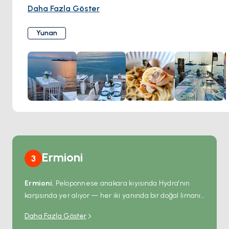
nazır, ayaklarını kuma uzatarak yemek yeme keyfini
Daha Fazla Göster
sunuyor. Geleneksel Yunan ev yemekleri deneyimi
yaşatmayı ilke edinen restoran, Mükemmellik Sertifikası'na
Yunan
sahip ve ada üzerinde en iyi yemek mekanlarından biri
olarak kabul ediliyor. Menüsü deniz ürünleri, Akdeniz ve
Yunan mutfaklarına ağırlık verirken, vejeteryan, vegan ve
glutensiz seçenekleriyle de farklı diyetlere sahip
müşterileri ağırlıyor. Konuklar, taze balık ve deniz ürünleri,
otantik Yunan salataları ve denizin muhteşem
manzarasıyla birleşen dingin atmosferi sürekli olarak
övüyor. Güler yüzlü ve misafirperver personel, her
ziyaretin unutulmaz olmasını sağlıyor. Babis Restaurant,
güzel Aegina adasında Yunan misafirperverliğinin
Ermioni
3
sıcaklığını ve kaliteli yemeği arayanlar için mutlaka ziyaret
edilmesi gereken bir yer olarak konumunu koruyor.
Ermioni
, Peloponnese anakara kıyısında Hydra'nın
karşısında yer alıyor — her iki yanında bir doğal limanı
olan çam kaplı bir yarımada üzerine inşa edilmiş
Daha Fazla Göster
küçük bir liman kasabası. Güney körfezi charter