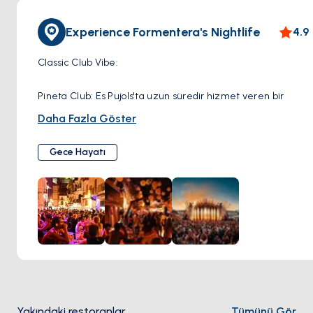
Experience Formentera's Nightlife
4.9
Classic Club Vibe:
Pineta Club: Es Pujols'ta uzun süredir hizmet veren bir
kulüp olan Pineta Club, geniş dans pisti ve çeşitli müzik
Daha Fazla Göster
türlerini sunarak çeşitli bir kalabalığa hitap ediyor.
Tipic: Ada genelinde en popüler gece kulüplerinden biri
Gece Hayatı
olan Tipic, yerli halkı ve turistleri çekiyor. Elektronik ve
house müziği sunuyor.
Canlı Müzik ve Kokteyller:
Bananas & Co: Canlı müzik ve DJ'lerin yanı sıra kokteyller ve
dansın da yer aldığı eğlenceli bir parti atmosferine sahip
canlı bir bardır.
Pachanka Music Bar: Reggae ve rock'tan İspanyol popuna
Yakındaki restoranlar
Tümünü Gör