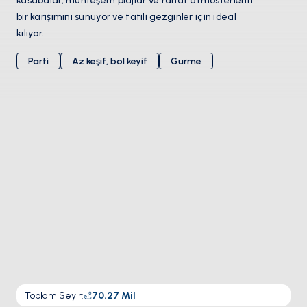
kasabalar, muhteşem plajlar ve rahat atmosferlerin
bir karışımını sunuyor ve tatili gezginler için ideal
kılıyor.
Parti
Az keşif, bol keyif
Gurme
Toplam Seyir
:
70.27
Mil