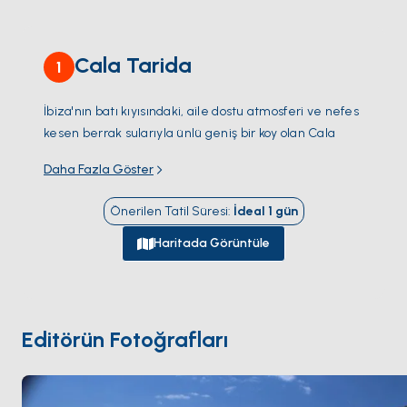
Cala Tarida
1
İbiza'nın batı kıyısındaki, aile dostu atmosferi ve nefes
kesen berrak sularıyla ünlü geniş bir koy olan Cala
Tarida'yı keşfedin. Yüzmek ve güneşi içinize
Daha Fazla Göster
çekmekle geçireceğiniz keyifli günler için mükemmel
olan el değmemiş beyaz kumda gevşeyin.
Önerilen Tatil Süresi
:
İdeal
1
gün
Kıyı Lezzetleri
Şnorkelli dalış ve gizli deniz yaşamını
keşfetmek için ideal olan körfezi çevreleyen kayalık
Haritada Görüntüle
koyları keşfedin. Uygun sahil restoranları taze Akdeniz
lezzetlerinin tadına bakmaktadır.
Gün batımı parıltısı
Gün sona erdiğinde, İbiza gün
batımının büyüleyici renklerinin gökyüzünü
Editörün Fotoğrafları
boyamasına tanık olun. Bu unutulmaz manzaranın
tadını çıkarmak için kıyı boyunca rahat bir yer bulun.
Bol Macera
Gözlerden uzak plajları ve İbiza'nın