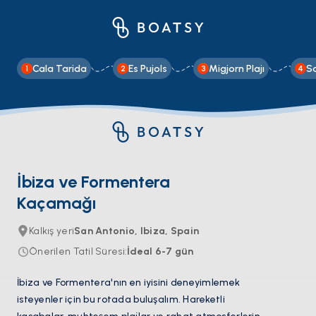
Cala Tarida
Es Pujols
Migjorn Plajı
S
1
2
3
4
İbiza ve Formentera
Kaçamağı
Kalkış yeri
San Antonio, Ibiza, Spain
Önerilen Tatil Süresi
:
İdeal
6-7
gün
İbiza ve Formentera'nın en iyisini deneyimlemek
isteyenler için bu rotada buluşalım. Hareketli