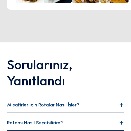
Sorularınız
,
Yanıtlandı
Misafirler için Rotalar Nasıl İşler?
Deneyimli denizcilik danışmanlarımızla birlikte tüm
Rotamı Nasıl Seçebilirim?
denizleri kapsayan rotalar hazırlıyoruz ve bu rotaları
misafirler için önerilen güzergahlar olarak sunuyoruz.