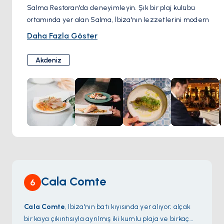
Salma Restoran'da deneyimleyin. Şık bir plaj kulübü
ortamında yer alan Salma, İbiza'nın lezzetlerini modern
Akdeniz mutfağı ve uluslararası bir dokunuşla birleştiriyor.
Daha Fazla Göster
Taze deniz ürünlerini, birinci sınıf et kesimlerini ve en
kaliteli yerel malzemeleri öne çıkaran zarif hazırlanmış
Akdeniz
yemeklerin tadını çıkarın.
Salma, rahat gündüz yemeklerinden canlı akşam
atmosferine zahmetsizce geçiş yapıyor. Serinletici
kokteyller eşliğinde lüks divanlarda dinlenin, ardından
DJ'lerin sofistike bir İbiza gecesinin atmosferini yaratması
sırasında yıldızların altında unutulmaz bir yemek yiyin.
Salma, Ses Salines'in tanındığı ayrıcalık ve cazibeyi temsil
ediyor. Şık bir kalabalığa, kusursuz hizmete ve sahil
kenarında unutulmaz bir mutfak deneyimine hazır olun.
Cala Comte
6
Cala Comte
, Ibiza'nın batı kıyısında yer alıyor; alçak
bir kaya çıkıntısıyla ayrılmış iki kumlu plaja ve birkaç