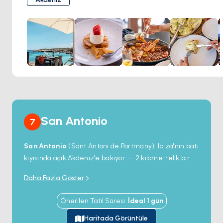
çıktığı Ses Roques'un menüsüyle Akdeniz'in en iyi
lezzetlerinin tadını çıkarın.
Rustik-şık mekanlarında iç mekanda yemek yemeyi veya
turkuaz sulara bakan teraslarında bir masa ile İbiza'nın
büyüsünü kucaklamayı seçin. Güneş ufkun altına doğru
batarken Restaurante Ses Roques gerçekten romantik bir
ortama dönüşüyor.
Restaurant Ses Roques, İbiza'nın otantik lezzetini ve
unutulmaz bir deniz kenarında yemek deneyimi arayan
hem yerel halk hem de ziyaretçiler için sevilen bir
San Antonio
7
destinasyondur.
San Antonio
(Sant Antoni de Portmany), Ibiza'nın batı
kıyısında açık Akdeniz'e bakıyor — 2 kilometrelik bir
marina ve adanın en büyük
beach club
yoğunluğu
Daha Fazla Göster
olan büyük doğal bir körfezin etrafına kurulu.
Sunset
Strip
körfezin batı kıyısı boyunca uzanıyor; Café del
Önerilen Tatil Süresi
:
İdeal
1
gün
Mar ve Café Mambo 1980'lerde burada gün batımı-
müzik-bar formatını icat etti ve önündeki plaj her
Haritada Görüntüle