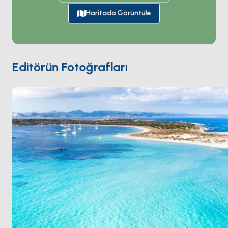
taban ve berrak görüşle; plaj çocuklar için çoğu günü
mükemmel yapan güneyli rüzgârı alıyor. Bir avuç
Haritada Görüntüle
efsanevi
chiringuito
—
Blue Bar
,
Beso Beach
,
Vogamarí
— kumda masalarda ızgara balık ve
Balear yöresel yemekleri servis ediyor. Tekneler 100-
200 metre açıkta demir atıyor. Migjorn güneye
Editörün Fotoğrafları
bakıyor, bu yüzden hâkim kuzeyli meltem ortada yok.
Sezon
Mayıs ile Ekim
arası açık.