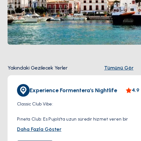
Yakındaki Gezilecek Yerler
Tümünü Gör
Experience Formentera's Nightlife
4.9
Classic Club Vibe:
Pineta Club: Es Pujols'ta uzun süredir hizmet veren bir
kulüp olan Pineta Club, geniş dans pisti ve çeşitli müzik
Daha Fazla Göster
türlerini sunarak çeşitli bir kalabalığa hitap ediyor.