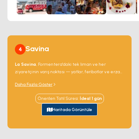
Chezz Gerdi eksiksiz bir deneyim yaratma konusunda
uzmandır. Muhteşem gün batımının, canlı bir ortamın ve
tekneyle gelenler için "gemide deneyim"in tadını çıkarın.
Savina
4
La Savina
, Formentera'daki tek liman ve her
ziyaretçinin varış noktası — yatlar, feribotlar ve erzak
tekneleri hepsi bu tek marinadan giriyor ve çıkıyor.
Daha Fazla Göster
Havza 300 iskele kapasitesi artı Ibiza'ya ve geriye
feribot trafiğini ağırlıyor; restoranlar, skuter kiralama
Önerilen Tatil Süresi
:
İdeal
1
gün
dükkânları ve adanın geri kalanına bağlanan otobüs
terminali olan küçük bir köy var.
Estany Pudent
ve
Haritada Görüntüle
Estany des Peix
tuz düzlükleri marinanın hemen
arkasında yer alıyor — ilkbahar ve sonbaharda
flamingoları ağırlayan korumalı Ramsar sulak alanları.
La Savina'dan tüm Formentera karayoluyla 30