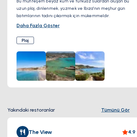
Bu muhteşem beyaz kum ve turkuaz sulardan oluşan bu
uzun plaj, dinlenmek, yüzmek ve Ibiza'nın meşhur gün
batımlarının tadını çıkarmak için mükemmeldir.
Yakındaki Koylar: Cala Tarida'nın etrafındaki sevimli koyları
Daha Fazla Göster
keşfedin, Cala Moli veya Cala Corral gibi daha sakin
güneşlenme noktaları ve gizli şnorkelle dalış alanları için.
Plaj
Yakındaki restoranlar
Tümünü Gör
The View
4.9