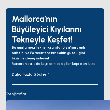
Mallorca’nın
Büyüleyici Kıyılarını
Tekneyle Keşfet!
Bu unutulmaz tekne turunda İbiza'nın canlı
nabzını ve Formentera'nın sakin güzelliğini
bizimle deneyimleyin!
Maceranıza, ada keşiflerinize açılan kapı olan İbiza
Havalimanı'na (IBZ) uçarak başlayın. Yolculuğunuza
Daha Fazla Göster
gece hayatıyla tanınan hareketli San Antonio'da
başlayın. El değmemiş plajlar ve kristal berraklığında
su için Cala Tarida'ya yolculuk yapın.
Büyüleyici Es Pujols'ta temponuzu değiştirmek için
Fotoğraflar
Formentera'ya doğru yelken açın. Geniş Migjorn
Plajı'nda uzanın, ardından La Savina'nın
mağazalarını ve kafelerini keşfedin. Salinas'ın