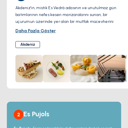
Akdeniz'in, mistik Es Vedrà adasının ve unutulmaz gün
batımlarının nefes kesen manzaralarını sunan, bir
uçurumun üzerinde yer alan bir mutfak mücevherini
keşfedin. Bu zarif restoran, baştan çıkarıcı vejetaryen
Daha Fazla Göster
seçenekler de dahil olmak üzere iki tadım menüsü
aracılığıyla sergilenen yenilikçi mutfağıyla keyif veriyor.
Akdeniz
En taze malzemelerle ustaca hazırlanmış yemeklerin
tadını çıkarırken damak zevkinizin bir maceraya atılmasına
izin verin. Denizin özü, lezzetli kemik iliği ve narin Kudüs
enginarıyla eşleştirilmiş kerevit gibi enfes lezzetlerin
keyfini çıkarın.
Es Pujols
2