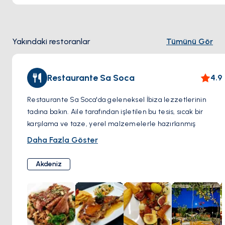
virajda nefes kesen manzaraların keyfini çıkarın. Arazi
zorlayıcı ve ödüllendirici bir karışım sunar, doğaseverler için
aktif bir kaçış için mükemmeldir.
Yakındaki restoranlar
Tümünü Gör
Macera Ruhu
Restaurante Sa Soca
4.9
Fener'e doğru yapılacak yürüyüş unutulmaz manzaralar
vadederken, biraz macera ruhu işinize yarayabilir. Dönüş
Restaurante Sa Soca'da geleneksel İbiza lezzetlerinin
yolunun her zaman iyi işaretlenmediğini unutmayın, bu da
tadına bakın. Aile tarafından işletilen bu tesis, sıcak bir
yolculuğunuza keşif unsuru katıyor.
karşılama ve taze, yerel malzemelerle hazırlanmış
yemekler sunmaktadır. Klasik tapaslar, doyurucu pirinç
Daha Fazla Göster
yemekleri, ızgara etler ve deniz ürünlerinden oluşan
menüde adanın mutfak mirasını keşfedin.
Akdeniz
Sa Soca, İbiza'nın dost canlısı ruhunu temsil ediyor. Rahat
yemek salonunda kendinizi evinizde hissedin veya açık
terasta dinlenin. Özenli personelin menü konusunda size
rehberlik etmesine izin verin ve onları yerel bir favori
haline getiren gerçek konukseverliği deneyimleyin.