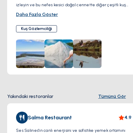
izleyin ve bu nefes kesici doğal cennette diğer çeşitli kuş
türlerini gözlemlemek için gözlerinizi açık tutun.
Daha Fazla Göster
Kuş Gözlemciliği
Yakındaki restoranlar
Tümünü Gör
Salma Restaurant
4.9
Ses Salines'in canlı enerjisini ve sofistike yemek ortamını