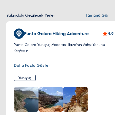
Yakındaki Gezilecek Yerler
Tümünü Gör
Punta Galera Hiking Adventure
4.9
Punta Galera Yürüyüş Macerası: Ibiza'nın Vahşi Yönünü
Keşfedin
İbiza'nın vahşi güzelliğini Punta Galera'ya yapacağınız bir
Daha Fazla Göster
yürüyüş macerasında keşfedin. Dramatik uçurumlar, düz
kayalık oluşumlar ve etkileyici kıyı manzaralarıyla, adanın
Yürüyüş
ünlü plajlarına benzemeyen bir manzara sizi bekliyor.
Rotadan Sapmayın
Kumlu kıyıları geride bırakın ve Punta Galera'nın kayalık
patikalarına doğru yola çıkın. Kıyı boyunca yürüyerek, her