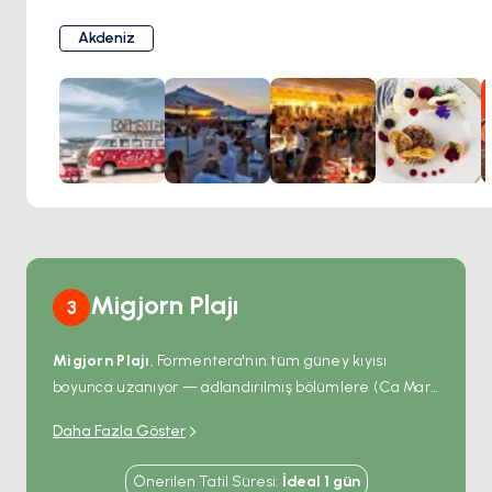
atmosferine kaptırın.
Chezz Gerdi, taze Akdeniz mutfağı ve ustalıkla
Akdeniz
hazırlanmış paella, pizza ve makarnalarda uzmanlaşmıştır.
Menüleri, karanın ve denizin en iyilerini ön plana çıkararak
çeşitli tatlara hitap ediyor.
Chezz Gerdi eksiksiz bir deneyim yaratma konusunda
uzmandır. Muhteşem gün batımının, canlı bir ortamın ve
tekneyle gelenler için "gemide deneyim"in tadını çıkarın.
Migjorn Plajı
3
Migjorn Plajı
, Formentera'nın tüm güney kıyısı
boyunca uzanıyor — adlandırılmış bölümlere (Ca Marí,
Es Còdol, Es Arenals, esas Migjorn) bölünmüş 6
Daha Fazla Göster
kilometrelik ince beyaz kum ama işlevsel olarak tek
bir plaj. Su yavaşça 4 metreye eğim alıyor, kumlu
Önerilen Tatil Süresi
:
İdeal
1
gün