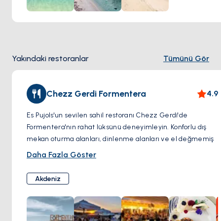
Yakındaki restoranlar
Tümünü Gör
Chezz Gerdi Formentera
4.9
Es Pujols'un sevilen sahil restoranı Chezz Gerdi'de
Formentera'nın rahat lüksünü deneyimleyin. Konforlu dış
mekan oturma alanları, dinlenme alanları ve el değmemiş
plaja doğrudan erişim sayesinde kendinizi adanın
Daha Fazla Göster
atmosferine kaptırın.
Chezz Gerdi, taze Akdeniz mutfağı ve ustalıkla
Akdeniz
hazırlanmış paella, pizza ve makarnalarda uzmanlaşmıştır.
Menüleri, karanın ve denizin en iyilerini ön plana çıkararak
çeşitli tatlara hitap ediyor.