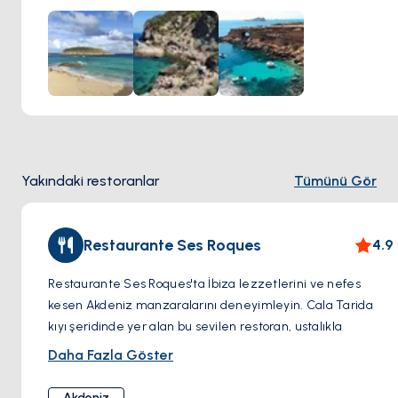
Yakındaki restoranlar
Tümünü Gör
Restaurante Ses Roques
4.9
Restaurante Ses Roques'ta İbiza lezzetlerini ve nefes
kesen Akdeniz manzaralarını deneyimleyin. Cala Tarida
kıyı şeridinde yer alan bu sevilen restoran, ustalıkla
hazırlanmış deniz ürünleri yemekleri, otantik bir ada
Daha Fazla Göster
atmosferi ve unutulmaz gün batımları sunmaktadır. Taze
balık, kabuklu deniz ürünleri ve geleneksel paellaların öne
Akdeniz