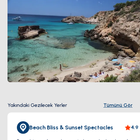
büyüleyici kıyı şeridini keşfederek Cala Tarida'dan
kalkan tekne gezilerine çıkın. Hızınızı değiştirmek için
adanın büyüleyici iç köylerine gidin.
Cala Tarida, güneşli plaj günlerinin, canlı deniz
yaşamının ve ada keşiflerinin sizi beklediği bir cennet
olan İbiza kaçamağının özünü temsil ediyor.
Yakındaki Gezilecek Yerler
Tümünü Gör
Beach Bliss & Sunset Spectacles
4.9