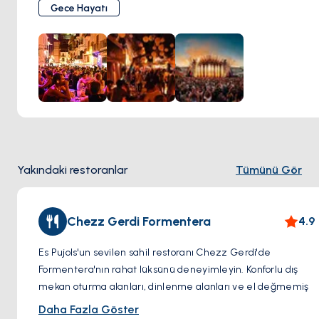
Tipic: Ada genelinde en popüler gece kulüplerinden biri
Gece Hayatı
olan Tipic, yerli halkı ve turistleri çekiyor. Elektronik ve
house müziği sunuyor.
Canlı Müzik ve Kokteyller:
Bananas & Co: Canlı müzik ve DJ'lerin yanı sıra kokteyller ve
dansın da yer aldığı eğlenceli bir parti atmosferine sahip
canlı bir bardır.
Pachanka Music Bar: Reggae ve rock'tan İspanyol popuna
Yakındaki restoranlar
Tümünü Gör
kadar değişen canlı müzik performanslarıyla ünlüdür.
Plajda Rahatlatıcı:
Chezz Gerdi Formentera
4.9
Boca Salina: Plajın üzerinden bakan bir terası olan bir
Es Pujols'un sevilen sahil restoranı Chezz Gerdi'de
lounge bar havası sunar. Daha sakin bir akşam için
Formentera'nın rahat lüksünü deneyimleyin. Konforlu dış
içecekler ve müzik için mükemmeldir.
mekan oturma alanları, dinlenme alanları ve el değmemiş
plaja doğrudan erişim sayesinde kendinizi adanın
Daha Fazla Göster