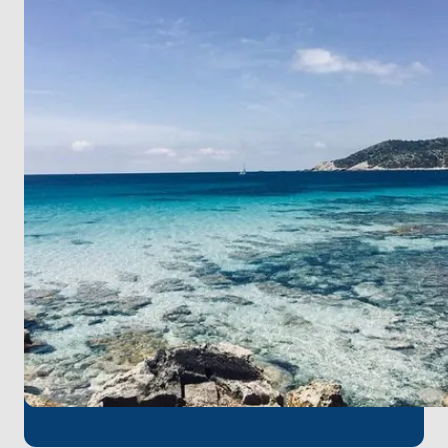
büyüleyici cazibesini keşfedin ve Cala Comte'daki
ikonik gün batımı manzarasının büyüsüne kapılın.