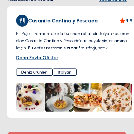
kadar değişen canlı müzik performanslarıyla ünlüdür.
Plajda Rahatlatıcı:
Casanita Cantina y Pescado
4.9
Boca Salina: Plajın üzerinden bakan bir terası olan bir
Es Pujols, Formentera'da bulunan rahat bir İtalyan restoranı
lounge bar havası sunar. Daha sakin bir akşam için
olan Casanita Cantina y Pescado'nun büyüleyici ortamına
içecekler ve müzik için mükemmeldir.
kaçın. Bu enfes restoran sizi zarif mutfağı, sıcak
misafirperverliği ve güzel kapalı terasıyla İtalya'ya
Daha Fazla Göster
götürüyor.
Casanita'nın taze deniz ürünleri, ustalıkla hazırlanmış balık
Deniz ürünleri
İtalyan
yemekleri ve lezzetli makarna çeşitleriyle İtalya'nın
lezzetlerinin tadını çıkarın. Menüleri en kaliteli mevsimlik
malzemeleri ve mutfak geleneklerini kutluyor.
Casanita'nın davetkar atmosferi ve detaylara gösterilen
özen, onu hem yerel halkın hem de ziyaretçilerin favorisi
haline getiriyor. Yiyecek ve hizmete olan tutkuları, yemek
deneyiminizin her alanında parlıyor.