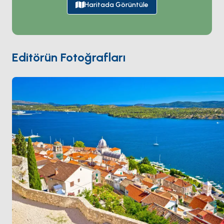
kilise; tamamen harç kullanılmadan inşa edilmiş ve
Haritada Görüntüle
dış cephesinde 71 oyma portre kafadan oluşan
benzersiz bir friz var. Çatı savaş hasarından sonra
taşla yeniden inşa edildi ve onu dünyanın en büyük
taş tonozlu yapısı yaptı. Üç Rönesans kalesi kasabayı
Editörün Fotoğrafları
çevreliyor. Šibenik
Krka Milli Parkı
'na 30 dakika,
Kornati Adaları
'na bir saat. Sezon
Nisan ile Ekim
arası açık.