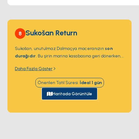
yıldızların altında sakin bir içkiyle sonlandırın, Bic Baric
gevşemek ve Murter'in meşhur rahat ada havasını
deneyimlemek için mükemmel bir mekandır.
Sukošan Return
8
Sukošan, unutulmaz Dalmaçya maceranızın
son
durağıdır
. Bu şirin marina kasabasına geri dönerken,
kristal berraklığındaki sular, canlı sahil kasabaları ve
Daha Fazla Göster
huzurlu adaların anılarını yanınızda götüreceksiniz.
Yolculuğunuz sona ererken, bu seyahati gerçekten
Önerilen Tatil Süresi
:
İdeal
1
gün
özel kılan büyüleyici güzellikleri ve eşsiz deneyimleri
hatırlayın.
Haritada Görüntüle