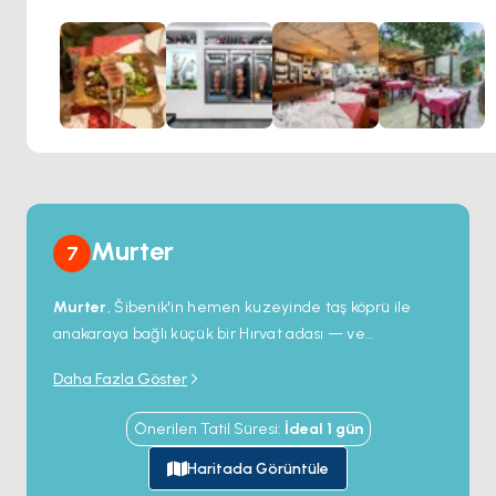
deneyimi sunar. Bölgenin en iyi şaraplarıyla
eşleştirebileceğiniz bu lezzetler, Adriyatik mutfağının
gerçek ruhunu yansıtır.
Romantik bir akşam yemeği veya
keyifli bir aile buluşması için Konoba Tri Piruna,
Vodice’de kaçırılmaması gereken bir gastronomik
noktadır.
Murter
7
Murter
, Šibenik'in hemen kuzeyinde taş köprü ile
anakaraya bağlı küçük bir Hırvat adası — ve
Adriyatik'teki en zengin yelken alanı olan 89 adalı
Daha Fazla Göster
takımada
Kornati Adaları Milli Parkı
'na en yakın
charter üssü.
Hramina
'daki marina 400 iskele
Önerilen Tatil Süresi
:
İdeal
1
gün
kapasitesinde ve Kornati günübirlik yelkenleri ile
gecelik turlar için çıkış noktası olarak hizmet veriyor.
Haritada Görüntüle
Adanın kendisi dört küçük köyü barındırıyor; hepsi