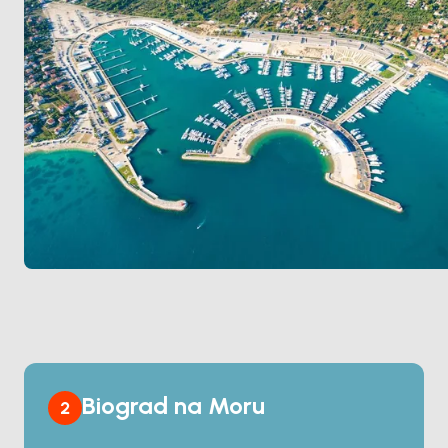
na Moru
'dan 2 saat. Sezon
Nisan ile Ekim
arası açık.
Biograd na Moru
2