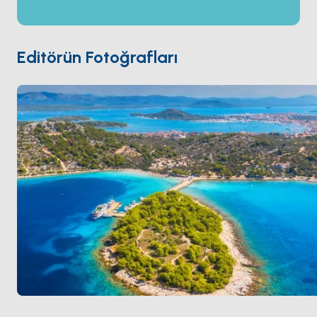
başlangıçta zeytin ve balıkçılık toplulukları ve batı
kıyısında bir çakıllı plaj dizisi. Murter'den çıkan çoğu
charter rotası parkın boş kanal labirentine
Editörün Fotoğrafları
güneybatıya gidiyor. Murter
Šibenik
'ten 30 dakika ve
Zadar
'dan bir saat. Sezon
Nisan ile Ekim
arası açık.