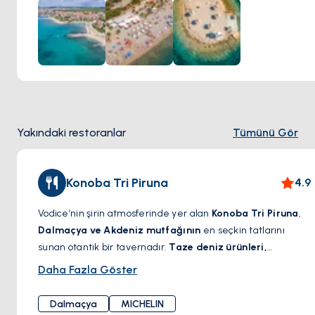
altında rahatlamak veya sahil boyunca keyifli bir yürüyüş
yapmak için mükemmel bir yerdir.
Yakındaki restoranlar
Tümünü Gör
Konoba Tri Piruna
4.9
Vodice’nin şirin atmosferinde yer alan
Konoba Tri Piruna
,
Dalmaçya ve Akdeniz mutfağının
en seçkin tatlarını
sunan otantik bir tavernadır.
Taze deniz ürünleri,
ustalıkla ızgara edilen etler ve geleneksel peka
Daha Fazla Göster
yemekleri
, bu aile işletmesinin mutfak sanatının temel
taşlarını oluşturur.
Tarihi taş duvarlı iç mekânı ve huzurlu
Dalmaçya
MICHELIN
açık terası
, konuklarına sıcak ve samimi bir yemek