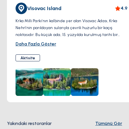
Visovac Island
4.9
Krka Milli Parkı’nın kalbinde yer alan Visovac Adası, Krka
Nehri’nin parıldayan sularıyla çevrili huzurlu bir kaçış
noktasıdır. Bu küçük ada, 15. yüzyılda kurulmuş tarihi bir
Fransisken Manastırı’na ve dini eserler ile kültürel hazineler
Daha Fazla Göster
sergileyen büyüleyici bir müzeye ev sahipliği yapmaktadır.
Tekneyle ulaşılabilen ada, yemyeşil doğası ve sakin
Aktivite
atmosferiyle, huzur arayanlar ve Hırvatistan’ın manevi ve
kültürel mirasını daha yakından tanımak isteyenler için
mutlaka görülmesi gereken bir yerdir. Visovac Adası’nı
ziyaret etmek, tarihin derinliklerine bir yolculuk yapmak ve
doğa ile inancın uyumuna hayran kalmak için eşsiz bir
fırsattır.
Yakındaki restoranlar
Tümünü Gör