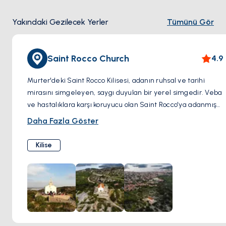
Yakındaki Gezilecek Yerler
Tümünü Gör
Saint Rocco Church
4.9
Murter'deki Saint Rocco Kilisesi, adanın ruhsal ve tarihi
mirasını simgeleyen, saygı duyulan bir yerel simgedir. Veba
ve hastalıklara karşı koruyucu olan Saint Rocco'ya adanmış
bu kilise, toplum için umut ve inancın simgesidir. Mimarı,
Daha Fazla Göster
mütevazı olsa da, yüzyıllar boyunca bağlılık ve toplu
buluşmaların yankısını taşıyan derin bir güzelliğe sahiptir.
Kilise
Murter'in kalbinde yer alan kilise, sadece ibadet yeri olarak
hizmet vermekle kalmaz, aynı zamanda çeşitli festivaller
ve kutlamalar sırasında adanın sakinleri için bir araya
gelme noktası olarak da hizmet verir. Büyük bir coşkuyla
kutlanan Saint Rocco'nun bayramı, bölgeyi gelenek ve
inançların canlı bir gösterisiyle bir araya getirerek, yerlileri
ve ziyaretçileri renkli bir etkinlik merkezine dönüştürür.