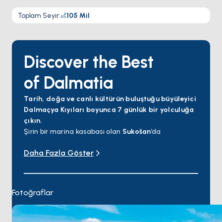
Toplam Seyir
:
105
Mil
Discover the Best
of Dalmatia
Tarih, doğa ve canlı kültürün buluştuğu büyüleyici
Dalmaçya Kıyıları boyunca 7 günlük bir yolculuğa
çıkın.
Şirin bir marina kasabası olan
Sukošan
’da
başlayarak, hareketli sahil şeridi ve geleneksel
Daha Fazla Göster
cazibesiyle tanınan
Biograd na Moru
’ya yelken açın.
Yüzyılların tarihini yansıtan ve UNESCO tarafından
koruma altına alınmış Aziz James Katedrali ile ünlü
Šibenik
’e devam edin. Muhteşem Krka Milli Parkı’na
Fotoğraflar
açılan kapı olan
Skradin
’de büyüleyici şelaleleri
keşfedin. Mercan gelenekleri ve el değmemiş
doğasıyla ünlü
Zlarin
Adası’nın huzur dolu