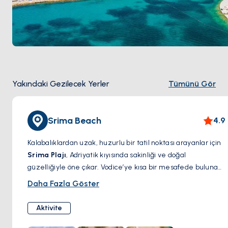
Yakındaki Gezilecek Yerler
Tümünü Gör
Srima Beach
4.9
Kalabalıklardan uzak, huzurlu bir tatil noktası arayanlar için
Srima Plajı
, Adriyatik kıyısında sakinliği ve doğal
güzelliğiyle öne çıkar. Vodice’ye kısa bir mesafede bulunan
bu plaj,
berrak denizi, ince çakıllı sahili ve sakin
Daha Fazla Göster
atmosferiyle
dinlenmek ve yüzmek için ideal bir ortam
sunar. Özellikle aileler ve huzurlu bir deniz keyfi arayan
Aktivite
ziyaretçiler için popüler olan Srima Plajı, Dalmaçya güneşi