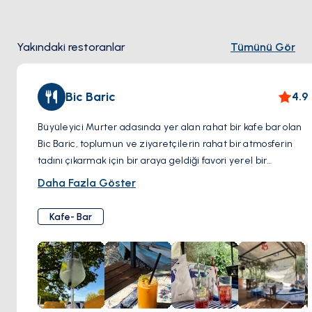
Saint Rocco Kilisesi, sakin ortamı ve zengin tarihi ile adanın
ruhsal kökleriyle daha derin bir bağlantı arayanlar için
Yakındaki restoranlar
Tümünü Gör
huzurlu bir sığınak sunar.
Bic Baric
4.9
Büyüleyici Murter adasında yer alan rahat bir kafe bar olan
Bic Baric, toplumun ve ziyaretçilerin rahat bir atmosferin
tadını çıkarmak için bir araya geldiği favori yerel bir
mekandır. Güler yüzlü hizmeti ve davetkâr ortamıyla
Daha Fazla Göster
tanınan Bic Baric, taze demlenmiş kahveden serin ve
ferahlatıcı kokteyllere kadar sıcak ve güneşli günler için
Kafe- Bar
mükemmel olan çeşitli içecekler sunmaktadır. İdeal bir
konuma sahip olan kafe bar, konuklara içkilerinin tadını
çıkarırken Murter'in çarpıcı manzarasını seyretme fırsatı
sunuyor. Burası kahkahaların havayı doldurduğu ve hayatın
hızının yavaşlayarak her anın tadını çıkarmanızı sağlayan
bir yerdir. Güne ister sert bir kahveyle başlayın ister