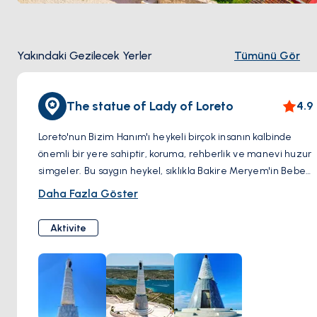
Yakındaki Gezilecek Yerler
Tümünü Gör
The statue of Lady of Loreto
4.9
Loreto'nun Bizim Hanım'ı heykeli birçok insanın kalbinde
önemli bir yere sahiptir, koruma, rehberlik ve manevi huzur
simgeler. Bu saygın heykel, sıklıkla Bakire Meryem'in Bebek
İsa'yı kucakladığı şekilde tasvir edilir ve dünyanın dört bir
Daha Fazla Göster
yanındaki inananlar için ibadet ve hac yerinin odak
noktasıdır. Varlığı, Bakire Meryem'in evinin melekler
Aktivite
tarafından mucizevi bir şekilde taşındığına inanılan Loreto,
İtalya'daki Meryem'in görünümlerini hatırlatır. Heykel, iman,
umut ve sevgi erdemlerini somutlaştırır ve manevi güç ve
ilham arayanlar için umut ışığı ve ilham kaynağı olarak
hizmet eder. Sadece bir sanat eseri olarak değil, sadık