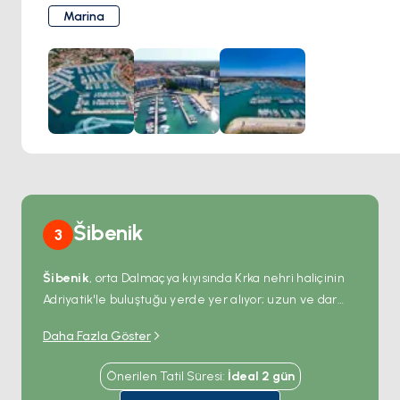
Marina içindeki yakıt istasyonu ve atık bertaraf hizmetleri.
Marina
Modern duş ve tuvalet olanakları.
Marina kompleksi içinde restoran ve kafe seçenekleri.
Biograd şehir merkezine yürüme mesafesi.
Šibenik
3
Šibenik
, orta Dalmaçya kıyısında Krka nehri haliçinin
Adriyatik'le buluştuğu yerde yer alıyor; uzun ve dar
Krapanj adası ve Aziz Anthony kanalı ile açık
Daha Fazla Göster
denizden korunaklı. Eski Şehir limanın arkasındaki dik
bir tepeye tırmanıyor ve kalbinde
Aziz Yakup
Önerilen Tatil Süresi
:
İdeal
2
gün
Katedrali
yer alıyor — 15. yüzyıldan kalma üç nefli bir