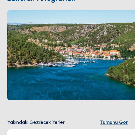
erişiliyor. Skradin
Šibenik
'ten 30 dakika. Sezon
Mayıs
ile Ekim
arası açık.
Yakındaki Gezilecek Yerler
Tümünü Gör