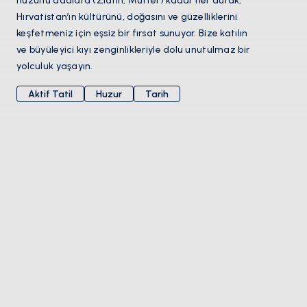
huzurlu adalara (Zlarin, Murter) kadar her durak,
Hırvatistan’ın kültürünü, doğasını ve güzelliklerini
keşfetmeniz için eşsiz bir fırsat sunuyor. Bize katılın
ve büyüleyici kıyı zenginlikleriyle dolu unutulmaz bir
yolculuk yaşayın.
Aktif Tatil
Huzur
Tarih