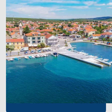
güzelliklerini yaşayın. Pristine plajları ve canlı
atmosferiyle
Vodice
’de rahatlayın. Rustik
cazibesiyle
Murter Adası
’nda turu tamamlayarak
Sukošan
’a geri dönün. Kristal berraklığındaki
sulardan büyüleyici adalara, bu yelken yolculuğu her
durakta unutulmaz anılar sunar.