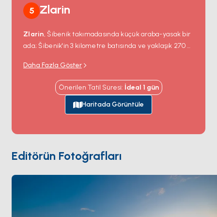
Zlarin
5
Zlarin
, Šibenik takımadasında küçük araba-yasak bir
ada; Šibenik'in 3 kilometre batısında ve yaklaşık 270 yıl
boyu sakini ile. Adanın 500 yıllık bir mercan dalış
Daha Fazla Göster
geleneği var — Zlarin dalgıçları 15. yüzyıldan 20.
yüzyıl sonlarına kadar serbest dalışla kırmızı Akdeniz
Önerilen Tatil Süresi
:
İdeal
1
gün
mercanı hasat etti; takıları Avrupa'ya ihraç etti — ve
köy küçük bir mercan işçiliği müzesi barındırıyor.
Haritada Görüntüle
Arabalar yasak; ulaşım yürüyerek ya da bisikletle. Tek
köy doğu kıyısında at nalı bir limanın etrafına sarılı; taş
evler, Rönesans çan kulesi ve dört beş konoba ile. Batı
kıyısı yürüyüş yoluyla erişilebilen küçük kayalık plajlar
Editörün Fotoğrafları
barındırıyor. Zlarin
Šibenik
'ten 30 dakika ve
Prvić
'ten
60 dakika. Sezon
Nisan ile Ekim
arası açık.