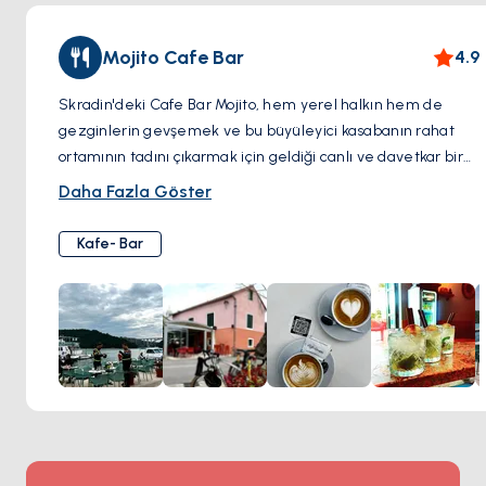
Mojito Cafe Bar
4.9
Skradin'deki Cafe Bar Mojito, hem yerel halkın hem de
gezginlerin gevşemek ve bu büyüleyici kasabanın rahat
ortamının tadını çıkarmak için geldiği canlı ve davetkar bir
mekandır. Nane, misket limonu ve romun doğru karışımıyla
Daha Fazla Göster
hazırlanan ferahlatıcı mojitolarıyla tanınan bu kafe, rahat bir
ortamda keyifli bir içkinin tadını çıkarmak isteyenlerin
Kafe- Bar
favorisidir. Cafe Bar Mojito'nun rahat ve samimi atmosferi,
Skradin'in doğal yollarını veya yakındaki Krka Ulusal Parkı'nı
keşfettiğiniz bir günün ardından dinlenmek için burayı
mükemmel bir yer haline getirmektedir. İster bir sabah
kahvesinin, ister serin bir öğleden sonra içeceğinin ya da
arkadaşlarınızla hareketli bir akşamın tadını çıkarmak için
orada olun, Cafe Bar Mojito keyifli içecekleri ve sıcak
misafirperverliği ile samimi bir ortam sunar.