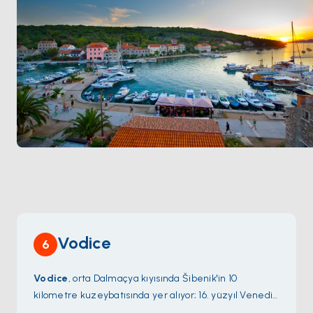
Vodice
6
Vodice
, orta Dalmaçya kıyısında Šibenik'in 10
kilometre kuzeybatısında yer alıyor; 16. yüzyıl Venedik
dönemi inşa edilmiş tatlı su kuyuları (köy adı \"sular\"