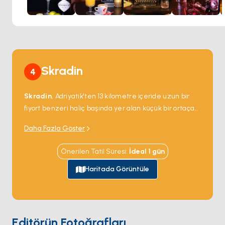
iksirdir. İster kendi masallarınızı örmek için rahat bir köşe
bulmak ister gece boyunca yankılanan kahkaha ve
hikayelere katılmak isteyin, Mystic Bar Šibenik'te mucize
ve sürprizlerle dolu bir geceye açılan kapınızdır.
Skradin
4
Skradin
, Adriyatik'ten 13 kilometre içeride uzun bir
fiyort benzeri haliç başında yer alan küçük bir ortaçağ
kasabası; tatlı su Krka Nehri burada denizle buluşuyor.
Daha Fazla Göster
Yatlar Adriyatik'ten doğrudan kanal yukarı yelken
açabilir ve kasaba rıhtımına bağlanabilir. Kasabanın
Önerilen Tatil Süresi
:
İdeal
1
gün
kendisi 13. yüzyıldan kalma bir kilise etrafında taş evler
düğümü; cazibe hemen yukarı akıştaki
Krka Milli
Haritada Görüntüle
Parkı
— Krka kireçtaşı bariyerlerinden yedi kademeli
şelalede dökülüyor. Ana şelale
Skradinski Buk
bir
dizi traverten terası boyunca 46 metre düşüyor —
Skradin iskelesinden milli park elektrikli tekneleriyle
Editörün Fotoğrafları