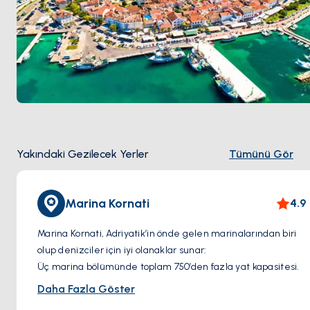
Yakındaki Gezilecek Yerler
Tümünü Gör
Marina Kornati
4.9
Marina Kornati, Adriyatik’in önde gelen marinalarından biri
olup denizciler için iyi olanaklar sunar:
Üç marina bölümünde toplam 750’den fazla yat kapasitesi.
Bakım, onarım ve teknik destek dahil tam hizmet servisi.
Daha Fazla Göster
Tüm bağlama noktalarında elektrik ve tatlı su bağlantıları.