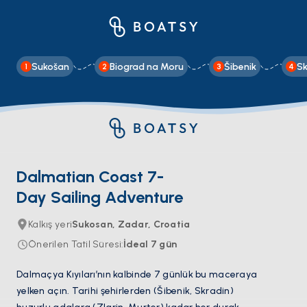
Sukošan
Biograd na Moru
Šibenik
Sk
1
2
3
4
Dalmatian Coast 7-
Day Sailing Adventure
Kalkış yeri
Sukosan, Zadar, Croatia
Önerilen Tatil Süresi
:
İdeal
7
gün
Dalmaçya Kıyıları’nın kalbinde 7 günlük bu maceraya
yelken açın. Tarihi şehirlerden (Šibenik, Skradin)