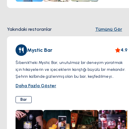
insanların sürekli inancı ve bağlılığının bir kanıtı olarak durur,
bu da onu Hristiyan ikonografisinde önemli bir sembol yapar.
Yakındaki restoranlar
Tümünü Gör
Mystic Bar
4.9
Šibenik'teki Mystic Bar, unutulmaz bir deneyim yaratmak
için hikayelerin ve içeceklerin karıştığı büyülü bir mekandır.
Şehrin kalbinde gizlenmiş olan bu bar, keşfedilmeyi
bekleyen gizemlerle dolu bir hazine sandığıdır. Geçmişin
Daha Fazla Göster
hikâyelerini fısıldayan duvarları ve dünyanın dört bir
yanından lezzetleri bir araya getiren menüsüyle Mystic
Bar
Bar, maceracıları ve hayalperestleri bir büyü diyarına adım
atmaya davet ediyor. Burada her kokteyl sadece bir içki
değil, özenle ve sihirli bir dokunuşla hazırlanmış, sadece bir
tat hissi değil, uzak diyarlara bir yolculuk vaat eden bir