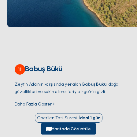
Babuş Bükü
11
Zeytin Ada’nın karşısında yer alan
Babuş Bükü
, doğal
güzellikleri ve sakin atmosferiyle Ege’nin gizli
cennetlerinden biridir. Babuş Burnu’nun kuzeyinden
Daha Fazla Göster
doğuya doğru açılan geniş koy, Küfre Koyu ve Uzun
Liman arasında yer alır. Çam ormanlarıyla çevrili dik
Önerilen Tatil Süresi
:
İdeal
1
gün
yamaçları ve meltem rüzgarlarına karşı korunaklı
yapısı, burayı hem yatçılar hem de doğaseverler için
Haritada Görüntüle
ideal bir destinasyon haline getirir.