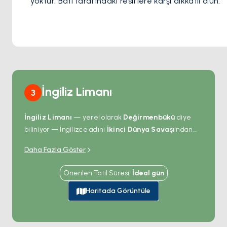
yoktur. Batı tarafındaki resiflere karşı dikkatli olun.
İngiliz Limanı
3
İngiliz Limanı
— yerel olarak
Değirmenbükü
diye
biliniyor — İngilizce adını
İkinci Dünya Savaşı
'ndan
alıyor; Müttefik denizaltıları Ege'deki Alman
Daha Fazla Göster
gemilerine pusu kurmak için derin doğal koyu saklı bir
sığınak olarak kullandı. Körfez alçak bir burun girişi
Önerilen Tatil Süresi
:
İdeal
gün
engellediği için açık körfezden zor görülüyor ama
içeride iki alt-koylu geniş bir derin havzaya açılıyor. Su
Haritada Görüntüle
30 metre derinliğe ulaşıyor, büyük yatların serbestçe
dönmesi için ideal. İç kıyıdaki tek bir restoran ızgara
balık servis ediyor; koyun geri kalanı çam ormanı.