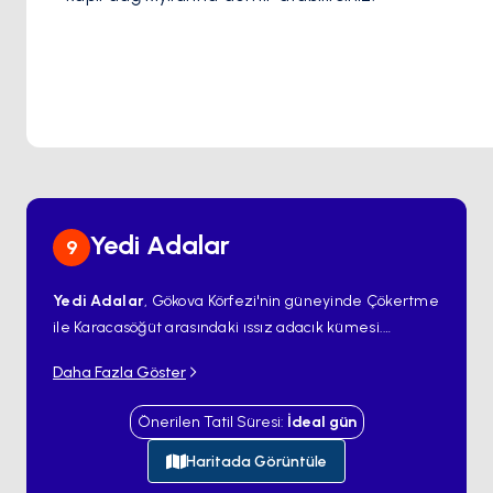
Yedi Adalar
9
Yedi Adalar
, Gökova Körfezi'nin güneyinde Çökertme
ile Karacasöğüt arasındaki ıssız adacık kümesi.
Coğrafya, adalar arasında tutarlı görüş mesafesinde
Daha Fazla Göster
seyir, 5-10 metre suda kumlu deniz tabanı ve her
adacığın rüzgâr almayan tarafında korunaklı
Önerilen Tatil Süresi
:
İdeal
gün
demirleme noktaları olan dar turkuaz kanallardan
küçük bir takımada yaratıyor. Buradaki şnorkel
Haritada Görüntüle
deneyimi Gökova'nın en iyilerinden — kanal akıntıları