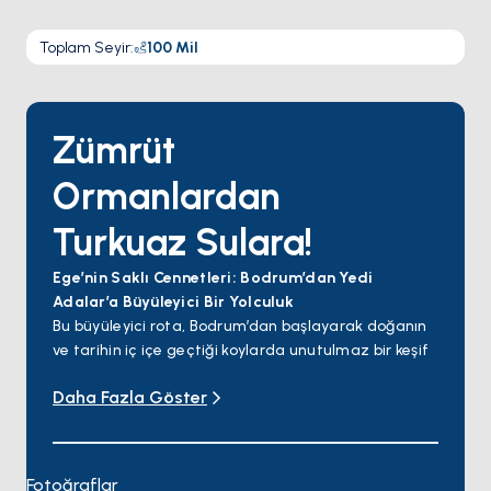
Toplam Seyir
:
100
Mil
Zümrüt
Ormanlardan
Turkuaz Sulara!
Ege’nin Saklı Cennetleri: Bodrum’dan Yedi
Adalar’a Büyüleyici Bir Yolculuk
Bu büyüleyici rota, Bodrum’dan başlayarak doğanın
ve tarihin iç içe geçtiği koylarda unutulmaz bir keşif
sunuyor. Orak Adası, İngiliz Limanı ve Hırsız Koyu’nun
Daha Fazla Göster
berrak sularında yüzebilir, ardından Okluk ve
Löngöz’ün huzur dolu sığınaklarında dinlenebilirsiniz.
Tarihi ve eşsiz güzellikleriyle Sedir Adası’nı ziyaret
ettikten sonra Yedi Adalar’ın doğal güzelliğine
Fotoğraflar