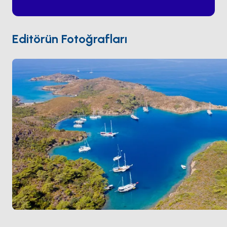
suyu berrak tutuyor ve deniz çayırı çayırları ahtapot
ve denizatı barındırıyor. Altyapı yok, restoran yok, yol
yok — sadece kaya, çam ve su. Yedi Adalar
Bodrum
'a
Editörün Fotoğrafları
Körfez boyunca 90 dakika. Sezon
Mayıs ile Ekim
arası
açık.