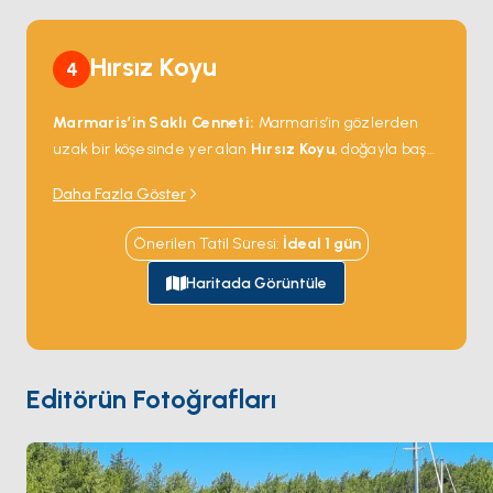
Hırsız Koyu
4
Marmaris’in Saklı Cenneti:
Marmaris’in gözlerden
uzak bir köşesinde yer alan
Hırsız Koyu
, doğayla baş
başa kalmak isteyenler için huzur dolu bir kaçış
Daha Fazla Göster
noktasıdır. Etrafını çevreleyen yemyeşil ormanlar ve
berrak mavi suları, ziyaretçilere sakinlik ve dinginlik
Önerilen Tatil Süresi
:
İdeal
1
gün
sunar. Koyun korunaklı yapısı, yüzme, şnorkel ve
tekneyle demirlemek için mükemmel bir ortam
Haritada Görüntüle
sağlar. Deniz yaşamını keşfetmek ya da gün batımını
seyrederek keyifli bir akşam geçirmek isteyenler için
idealdir. Hırsız Koyu, Ege’nin doğallığını ve sadeliğini
yaşamak isteyenler için unutulmaz bir deneyim
Editörün Fotoğrafları
sunuyor.