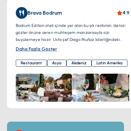
Bodrum/Muğla, Türkiye
Brava Bodrum
4.9
Bodrum Edition oteli içinde yer alan bu şık restoran, denizi
gözler önüne seren muhteşem manzarasıyla sizi
büyülemeye hazır. Usta şef Diego Muñoz liderliğindeki
mutfağı, Akdeniz ve Asya'nın lezzetlerini, Latin Amerika
Daha Fazla Göster
mutfağıyla birleştirerek damaklarınızı şenlendiriyor. İlk
lokmanızdan itibaren, lezzetlerin büyülü dünyasına bir
Restaurant
Asya
Akdeniz
Latin Amerika
yolculuğa çıkacaksınız ve bu deneyim sizi daha fazlasını
tatmak için geri dönmeye davet edecek. Mükemmel bir
yemek mükemmel bir içecekle taçlandırılmalıdır. Brava
Bodrum, etkileyici bir şarap ve kokteyl menüsüyle, her
yudumunun keyifle hatırlanmasını sağlıyor. Güneşin ufukta
veda ettiği anlarda, restoranın atmosferi yemek keyfini
yaşamanız için büyülü bir cennete dönüşüyor. Zarafet,
yemek ziyafeti ve Akdeniz'in ruhunu mükemmel bir
şekilde harmanlayan bu mekanda, sizi sihirli bir akşamın
cazibesi bekliyor. Dirmil Mahallesi, Balyek Cd. No:5A, 48400