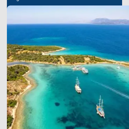
dalarak Küfre ve Babuş Koyu gibi sakin noktaları
keşfedebilirsiniz. Uzun Liman’ın dingin atmosferinde
huzur bulduktan sonra yolculuğunuzu nefes kesici
Gerence (Armonika) Koyu’nda tamamlayabilirsiniz.
Bu rota, Ege’nin saklı cennetlerini keşfetmek
isteyenler için unutulmaz bir deneyim sunuyor. 🌅🌊