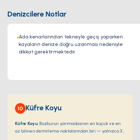
Denizcilere Notlar
Ada kenarlarından tekneyle geçiş yaparken 
kayaların denize doğru uzanması nedeniyle 
dikkat gerektirmektedir.
Küfre Koyu
10
Küfre Koyu
, Bozburun yarımadasının en küçük ve en
az bilinen demirleme noktalarından biri — yalnızca 3-
4 tekne kapasitesi olan küçük çam çevrili bir koy;