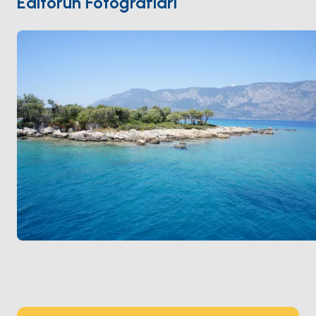
Editörün Fotoğrafları
yasak (yürüyüş yolundan bakmak zorundasınız) ama
açıkta demirlemek ve yüzmek serbest. Sedir
Marmaris
'ten 90 dakikalık yelken mesafesinde.
Sezon
Mayıs ile Ekim
arası açık.