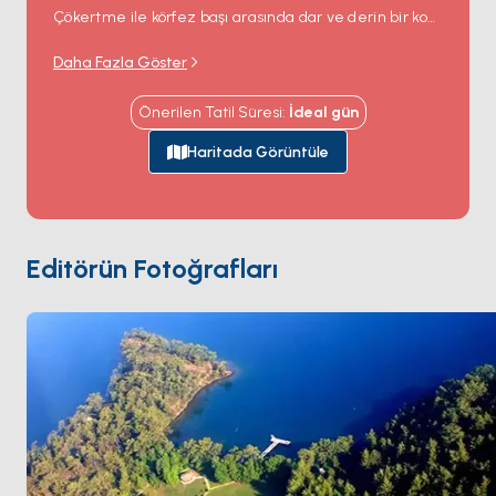
Çökertme ile körfez başı arasında dar ve derin bir koy.
Koy kıyıya yakın 25 metre derinliğe ulaşıyor, iki yandan
Daha Fazla Göster
çam ormanı doğrudan suya kadar iniyor. Tekneler
derinlik ve sınırlı dönüş alanı yüzünden demir atıp bir
Önerilen Tatil Süresi
:
İdeal
gün
ağaca karaya halat veriyor. Koyun içinde köy ya da
restoran yok ama bir patika sırta tırmanıyor; körfeze
Haritada Görüntüle
bakan bir manzara noktası ve küçük bir şapele
ulaşıyor. Okluk
Marmaris
'ten 60 dakikalık yelken
mesafesinde. Sezon
Mayıs ile Ekim
arası açık.
Editörün Fotoğrafları