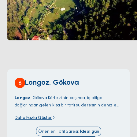
Longoz, Gökova
6
Longoz
, Gökova Körfezi'nin başında, iç bölge
dağlarından gelen kısa bir tatlı su deresinin denizle
buluştuğu yerde yer alıyor — Türk kıyısının bu
Daha Fazla Göster
bölümünde nadir bir özellik. Karışım, içinden yüzerken
hissedebileceğiniz su altı termal katmanları yaratıyor:
Önerilen Tatil Süresi
:
İdeal
gün
üstte ılık Akdeniz tuzlu suyu, altta daha serin tatlı su.