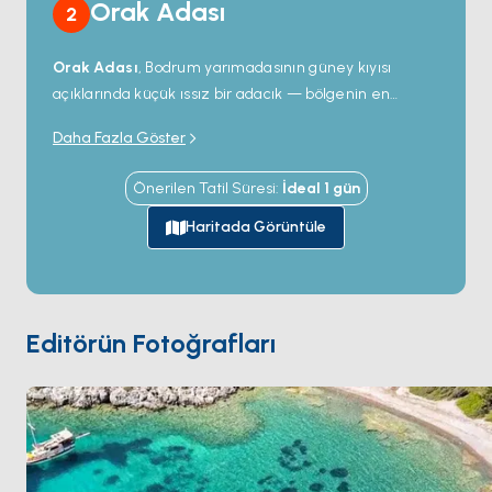
Orak Adası
2
Bodrum/Muğla, Türkiye
Orak Adası
, Bodrum yarımadasının güney kıyısı
açıklarında küçük ıssız bir adacık — bölgenin en
berrak sularından bazılarına sahip olarak tüm Ege'de
Daha Fazla Göster
tanınıyor. Deniz tabanı kumlu lekeler ve kaya
çıkıntıları arasında değişiyor; tutarlı 15 metre görüş ve
Önerilen Tatil Süresi
:
İdeal
1
gün
yerleşik lahos, ahtapot ve çipura popülasyonu var. Köy
yok, yol yok, ada üzerinde yapı yok; sadece dağınık
Haritada Görüntüle
Akdeniz çamlarına sahip kayalık bir kıyı. Çoğu charter
rotası onu
Bodrum
ile
Gökova Körfezi
arasında
günübirlik yüzme ve öğle yemeği durağı olarak
kullanıyor, akşamına devam ediyor. Adanın kendi
Editörün Fotoğrafları
profili körfezi meltemden koruyor. Sezon
Mayıs ile
Ekim
arası açık.