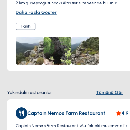
2 km güneydoğusundaki Altınsivrisi tepesinde bulunur.
Tepeye yaklaştıkça kentin nekropolü (mezarlığı) ile
Daha Fazla Göster
karşılaşacaksınız. Biraz daha yukarıya çıktığınızda ise çeşitli
kent surlarının, kaya mezarlarının ve sarnıçların kalıntılarını
Tarih
görebilirsiniz.
Amnistos: (Karacasöğüt) Karacasöğüt'ün yakınında bir başka
antik kent daha bulunuyor. Amnistos antik kenti kalıntıları,
köye yakın bir burun üzerinde yer alır. Kent surlarından ve
deniz kıyısındaki eski liman surundan kalıntılar günümüze
kadar ulaşmıştır.
Yakındaki restoranlar
Tümünü Gör
Captain Nemos Farm Restaurant
4.9
Captain Nemo's Farm Restaurant: Mutfaktaki mükemmellik