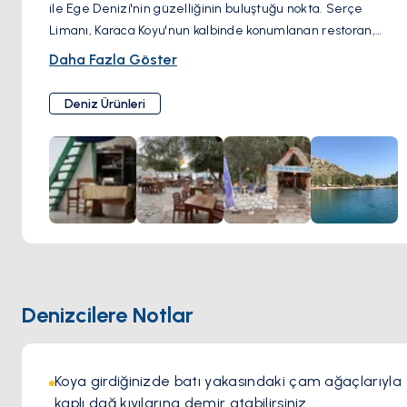
ile Ege Denizi'nin güzelliğinin buluştuğu nokta. Serçe
Limanı, Karaca Koyu'nun kalbinde konumlanan restoran,
nefes kesen kıyı manzarasının ortasında gerçekten
Daha Fazla Göster
benzersiz bir yemek deneyimi sunuyor. Captain Nemo's'ta
yemek yemenin en önemli noktalarından biri, konukların
Deniz Ürünleri
tekne ile gelip yemek masasından sadece birkaç adım
uzaklıktaki özel iskelelerine yanaşabilmeleridir.
Denizcilere Notlar
Koya girdiğinizde batı yakasındaki çam ağaçlarıyla 
kaplı dağ kıyılarına demir atabilirsiniz.