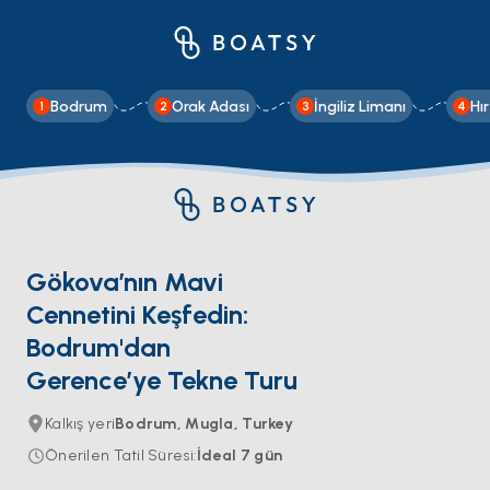
Bodrum
Orak Adası
İngiliz Limanı
Hı
1
2
3
4
Gökova’nın Mavi
Cennetini Keşfedin:
Bodrum'dan
Gerence’ye Tekne Turu
Kalkış yeri
Bodrum, Mugla, Turkey
Önerilen Tatil Süresi
:
İdeal
7
gün