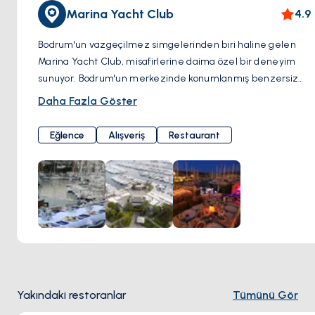
Marina Yacht Club
4.9
Bodrum'un vazgeçilmez simgelerinden biri haline gelen
Marina Yacht Club, misafirlerine daima özel bir deneyim
sunuyor. Bodrum'un merkezinde konumlanmış benzersiz
bir mekan, ve burada canlı müzik hiç eksik olmuyor. Jazz ve
Daha Fazla Göster
dünya müziğinden yükselen melodiler, kulaklarınıza huzur
verirken, özel kokteyl seçenekleri ise gecenizi unutulmaz
Eğlence
Alışveriş
Restaurant
kılıyor. Marina Yacht Club, canlı müzik programları, eşsiz
restoranları ve barları ile adeta bir yaşam tarzını temsil
ediyor. Burada deneyimlediğiniz her an, ayrıcalıklı bir anıya
dönüşüyor. Bodrum gecelerine kattığı renk ve enerji ile
Marina Yacht Club, Bodrum'un ruhunu yansıtan bir buluşma
noktası. Eğer unutulmaz bir gece için hazırsanız, Marina
Yacht Club sizleri sıcak ve samimi bir atmosferde
ağırlamak için daima kapılarını açıyor. Müzik, lezzet ve
eğlence bir araya geldiği bu club sizleri unutamayacağınız
Yakındaki restoranlar
Tümünü Gör
bir deneyime davet ediyor. Çarşı, Marina Yacht Club Milta
Bodrum Marina, Neyzen Tevfik Cd. No:5, 48400