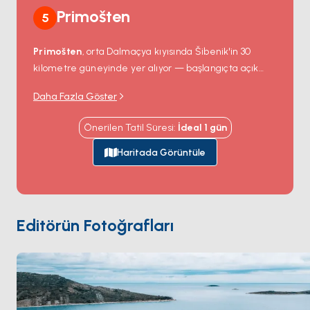
Primošten
5
Primošten
, orta Dalmaçya kıyısında Šibenik'in 30
kilometre güneyinde yer alıyor — başlangıçta açık
deniz adacığı olan küçük kayalık bir burunda inşa
Daha Fazla Göster
edilmiş 15. yüzyıldan kalma bir balıkçı köyü; 1500'lerde
Osmanlılar yaklaştığında inşa edilen taş bir geçitle
Önerilen Tatil Süresi
:
İdeal
1
gün
anakaraya bağlanmış. Ortaçağdan kalma Eski Şehir
buruna tırmanıyor; tepedeki Aziz George kilisesinde
Haritada Görüntüle
son bulan sıkı bir taş ev ızgarasıyla — çan kulesi
denizden köyün görsel merkezi. Aşağıdaki liman
ziyaretçi yat bağlantı noktalarını ve bir sıra sahil
konobasını barındırıyor. Çevredeki anakara kırmızı
Editörün Fotoğrafları
karst topraklarında
Primošten bağları
'nı barındırıyor
— UNESCO tarafından tanınan bir kültürel manzara
— ve yerli Babić kırmızı şarabını üretiyor. Primošten
kuzeyde
Šibenik
'ten 60 dakika ve güneyde
Trogir
'den 90 dakika. Sezon
Nisan ile Ekim
arası