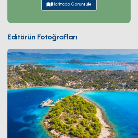
gecelik turlar için çıkış noktası olarak hizmet veriyor.
Haritada Görüntüle
Adanın kendisi dört küçük köyü barındırıyor; hepsi
başlangıçta zeytin ve balıkçılık toplulukları ve batı
kıyısında bir çakıllı plaj dizisi. Murter'den çıkan çoğu
charter rotası parkın boş kanal labirentine
Editörün Fotoğrafları
güneybatıya gidiyor. Murter
Šibenik
'ten 30 dakika ve
Zadar
'dan bir saat. Sezon
Nisan ile Ekim
arası açık.