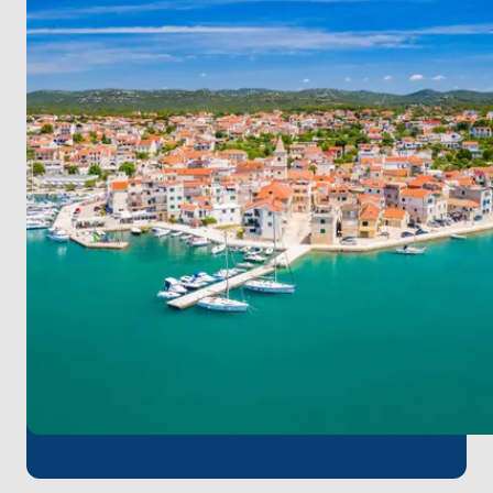
dolu atmosferiyle sizi büyüleyecek.
Primošten
’de ise
Akdeniz’in eşsiz cazibesi, taş sokaklar ve ünlü Babić
şaraplarıyla tanışabilirsiniz.
Yolculuğumuz
Žirje
adasına ulaştığında, el
değmemiş doğası ve berrak koylarıyla tam bir huzur
cenneti sizi bekliyor. Ardından
Vodice
’ye geçerek, bu
canlı kıyı kasabasının sunduğu dinlenme ve eğlence
dolu anların tadını çıkarabilirsiniz.
Son olarak,
Pirovac
’a geri dönerek, unutulmaz
anılar, eşsiz manzaralar ve Adriyatik’in zamansız
büyüsüyle dolu bir yolculuğu tamamlıyoruz.