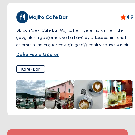
Mojito Cafe Bar
4.9
Skradin'deki Cafe Bar Mojito, hem yerel halkın hem de
gezginlerin gevşemek ve bu büyüleyici kasabanın rahat
ortamının tadını çıkarmak için geldiği canlı ve davetkar bir
mekandır. Nane, misket limonu ve romun doğru karışımıyla
Daha Fazla Göster
hazırlanan ferahlatıcı mojitolarıyla tanınan bu kafe, rahat bir
ortamda keyifli bir içkinin tadını çıkarmak isteyenlerin
Kafe- Bar
favorisidir. Cafe Bar Mojito'nun rahat ve samimi atmosferi,
Skradin'in doğal yollarını veya yakındaki Krka Ulusal Parkı'nı
keşfettiğiniz bir günün ardından dinlenmek için burayı
mükemmel bir yer haline getirmektedir. İster bir sabah
kahvesinin, ister serin bir öğleden sonra içeceğinin ya da
arkadaşlarınızla hareketli bir akşamın tadını çıkarmak için
orada olun, Cafe Bar Mojito keyifli içecekleri ve sıcak
misafirperverliği ile samimi bir ortam sunar.