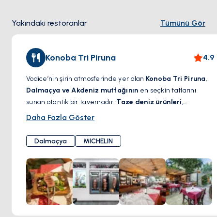
Yakındaki restoranlar
Tümünü Gör
Konoba Tri Piruna
4.9
Vodice’nin şirin atmosferinde yer alan
Konoba Tri Piruna
,
Dalmaçya ve Akdeniz mutfağının
en seçkin tatlarını
sunan otantik bir tavernadır.
Taze deniz ürünleri,
ustalıkla ızgara edilen etler ve geleneksel peka
Daha Fazla Göster
yemekleri
, bu aile işletmesinin mutfak sanatının temel
taşlarını oluşturur.
Tarihi taş duvarlı iç mekânı ve huzurlu
Dalmaçya
MICHELIN
açık terası
, konuklarına sıcak ve samimi bir yemek
deneyimi sunar. Bölgenin en iyi şaraplarıyla
eşleştirebileceğiniz bu lezzetler, Adriyatik mutfağının
gerçek ruhunu yansıtır.
Romantik bir akşam yemeği veya
keyifli bir aile buluşması için Konoba Tri Piruna,
Vodice’de kaçırılmaması gereken bir gastronomik