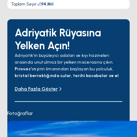
Toplam Seyir
:
94
Mil
Adriyatik Rüyasına
Yelken Açın!
Adriyatik'in büyüleyici adaları ve kıyı hazineleri
arasında unutulmaz bir yelken macerasına çıkın.
Pirovac’ın
şirin limanından başlayan bu yolculuk,
kristal berraklığında sular, tarihi kasabalar ve el
değmemiş doğa kaçamakları
ile iç içe geçiyor.
Daha Fazla Göster
İlk durağımız,
Hırvatistan’ın en temiz denizine
sahip adalarından biri olan Pašman
. Ardından
Kornati Takımadaları’nın kapısı
olarak bilinen
Murter
’e doğru yelken açıyoruz. Altın kumlu plajlar
Fotoğraflar
ve zengin deniz yaşamı burada sizi karşılıyor.
Skradin
durağımızda dünyaca ünlü
Krka
Şelaleleri’ni
keşfetme şansı bulacaksınız. Doğanın
bu muhteşem harikası, göz alıcı şelaleleri ve huzur