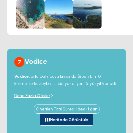
yapanlar için
Stupica Koyu, mutlaka ziyaret edilmesi
gereken bir duraktır.
Vodice
7
Vodice
, orta Dalmaçya kıyısında Šibenik'in 10
kilometre kuzeybatısında yer alıyor; 16. yüzyıl Venedik
dönemi inşa edilmiş tatlı su kuyuları (köy adı \"sular\"
Daha Fazla Göster
anlamına geliyor) etrafında bir balıkçı köyünden
büyümüş çalışan bir turistik tatil yeri.
ACI Marina
Önerilen Tatil Süresi
:
İdeal
1
gün
Vodice
(380 iskele) Šibenik bölgesi için ana charter
alış üssü ve daha kalabalık Šibenik şehir marinalarına
Haritada Görüntüle
popüler bir alternatif. Kasabanın 4 kilometrelik sahil