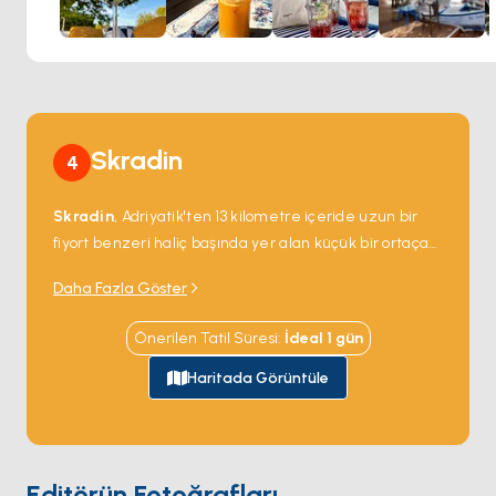
hızının yavaşlayarak her anın tadını çıkarmanızı sağlayan
bir yerdir. Güne ister sert bir kahveyle başlayın ister
yıldızların altında sakin bir içkiyle sonlandırın, Bic Baric
gevşemek ve Murter'in meşhur rahat ada havasını
deneyimlemek için mükemmel bir mekandır.
Skradin
4
Skradin
, Adriyatik'ten 13 kilometre içeride uzun bir
fiyort benzeri haliç başında yer alan küçük bir ortaçağ
kasabası; tatlı su Krka Nehri burada denizle buluşuyor.
Daha Fazla Göster
Yatlar Adriyatik'ten doğrudan kanal yukarı yelken
açabilir ve kasaba rıhtımına bağlanabilir. Kasabanın
Önerilen Tatil Süresi
:
İdeal
1
gün
kendisi 13. yüzyıldan kalma bir kilise etrafında taş evler
düğümü; cazibe hemen yukarı akıştaki
Krka Milli
Haritada Görüntüle
Parkı
— Krka kireçtaşı bariyerlerinden yedi kademeli
şelalede dökülüyor. Ana şelale
Skradinski Buk
bir
dizi traverten terası boyunca 46 metre düşüyor —
Skradin iskelesinden milli park elektrikli tekneleriyle
Editörün Fotoğrafları