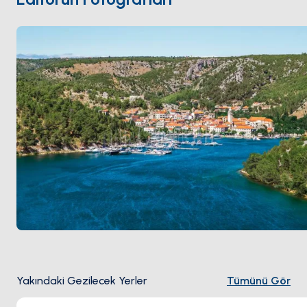
erişiliyor. Skradin
Šibenik
'ten 30 dakika. Sezon
Mayıs
ile Ekim
arası açık.
Yakındaki Gezilecek Yerler
Tümünü Gör