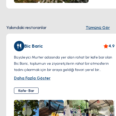
inançların canlı bir gösterisiyle bir araya getirerek, yerlileri
ve ziyaretçileri renkli bir etkinlik merkezine dönüştürür.
Saint Rocco Kilisesi, sakin ortamı ve zengin tarihi ile adanın
ruhsal kökleriyle daha derin bir bağlantı arayanlar için
Yakındaki restoranlar
Tümünü Gör
huzurlu bir sığınak sunar.
Bic Baric
4.9
Büyüleyici Murter adasında yer alan rahat bir kafe bar olan
Bic Baric, toplumun ve ziyaretçilerin rahat bir atmosferin
tadını çıkarmak için bir araya geldiği favori yerel bir
mekandır. Güler yüzlü hizmeti ve davetkâr ortamıyla
Daha Fazla Göster
tanınan Bic Baric, taze demlenmiş kahveden serin ve
ferahlatıcı kokteyllere kadar sıcak ve güneşli günler için
Kafe- Bar
mükemmel olan çeşitli içecekler sunmaktadır. İdeal bir
konuma sahip olan kafe bar, konuklara içkilerinin tadını
çıkarırken Murter'in çarpıcı manzarasını seyretme fırsatı
sunuyor. Burası kahkahaların havayı doldurduğu ve hayatın