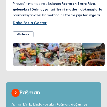
Pirovac’ın merkezinde bulunan
Restoran Stara Riva
,
getirerek Adriyatik’in keşfi için mükemmel bir başlangıç
geleneksel Dalmaçya tariflerini modern dokunuşlarla
noktası sunar.
harmanlayan özel bir mekândır. Özenle pişirilen
ızgara
deniz ürünlerinden lezzetli et yemeklerine kadar
her
Daha Fazla Göster
tabak, bölgenin zengin mutfak kültürünü yansıtır.
Deniz
kenarındaki konumu ve samimi atmosferi
, burayı
Akdeniz
romantik akşam yemekleri ve dost sohbetleri için ideal bir
seçim haline getirir.
Pašman
2
Adriyatik’in kalbinde yer alan
Pašman
,
doğası ve