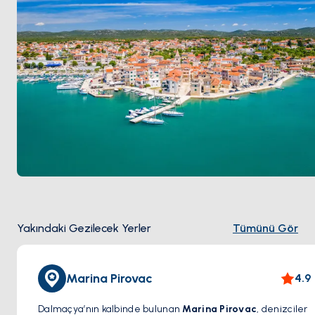
nefes kesen manzaralarını keşfetmek isteyin, Pirovac
size unutulmaz bir yolculuk vaat ediyor.
Yakındaki Gezilecek Yerler
Tümünü Gör
Marina Pirovac
4.9
Dalmaçya’nın kalbinde bulunan
Marina Pirovac
, denizciler