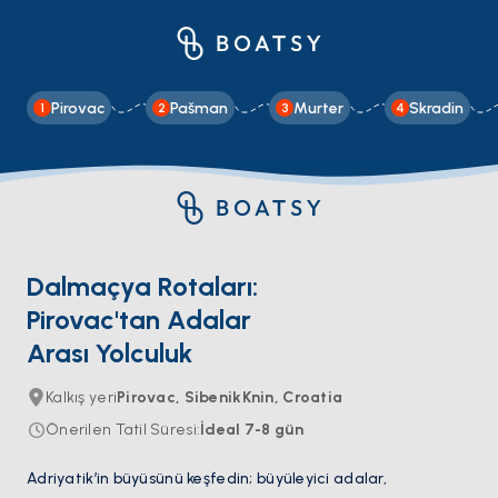
Pirovac
Pašman
Murter
Skradin
1
2
3
4
Dalmaçya Rotaları:
Pirovac'tan Adalar
Arası Yolculuk
Kalkış yeri
Pirovac, SibenikKnin, Croatia
Önerilen Tatil Süresi
:
İdeal
7-8
gün
Adriyatik’in büyüsünü keşfedin; büyüleyici adalar,