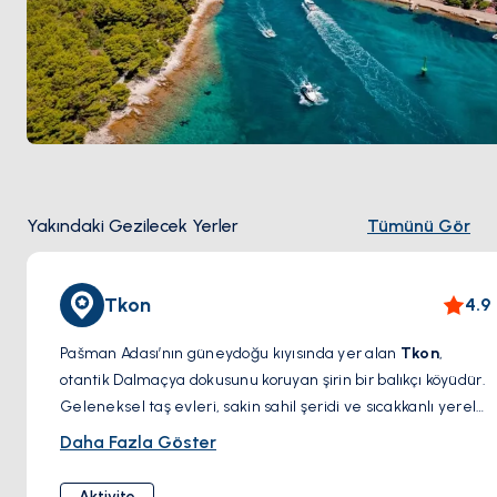
Yakındaki Gezilecek Yerler
Tümünü Gör
Tkon
4.9
Pašman Adası’nın güneydoğu kıyısında yer alan
Tkon
,
otantik Dalmaçya dokusunu koruyan şirin bir balıkçı köyüdür.
Geleneksel taş evleri, sakin sahil şeridi ve sıcakkanlı yerel
halkı ile Tkon, huzurlu bir ada deneyimi sunar. Kasaba,
Daha Fazla Göster
ayrıca
12. yüzyıldan kalma Čokovac Benedictine
Manastırı’na
ev sahipliği yapar. Tepede konumlanan bu
Aktivite