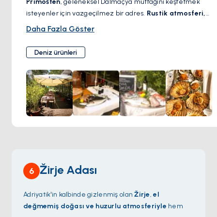
Primošten
, geleneksel Dalmaçya mutfağını keşfetmek
isteyenler için vazgeçilmez bir adres.
Rustik atmosferi,
taze deniz ürünleri ve geleneksel ızgara etleriyle
, bu
Daha Fazla Göster
aile işletmesi yerel lezzetleri en otantik haliyle sunuyor.
Pasticada, peka usulü ahtapot ve yerel şaraplar
, burada
Deniz ürünleri
tadabileceğiniz en özel tatlardan bazıları. Samimi hizmeti
ve sıcak ortamıyla
Konoba Primošten, Adriyatik’in zengin
mutfak kültürünü yaşatan bir gastronomik durak
.
Žirje Adası
6
Adriyatik'in kalbinde gizlenmiş olan
Žirje
,
el
değmemiş doğası ve huzurlu atmosferiyle
hem