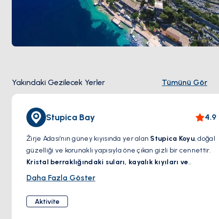
Yakındaki Gezilecek Yerler
Tümünü Gör
Stupica Bay
4.9
Žirje Adası’nın güney kıyısında yer alan
Stupica Koyu
, doğal
güzelliği ve korunaklı yapısıyla öne çıkan gizli bir cennettir.
Kristal berraklığındaki suları, kayalık kıyıları ve
yemyeşil doğasıyla
, denizciler ve doğa severler için
Daha Fazla Göster
mükemmel bir duraktır. Yüzme, şnorkelle dalış ve
Adriyatik’in huzurlu atmosferinin tadını çıkarmak için ideal
Aktivite
bir noktadır. Macera arayan gezginler ve tekneyle keşif