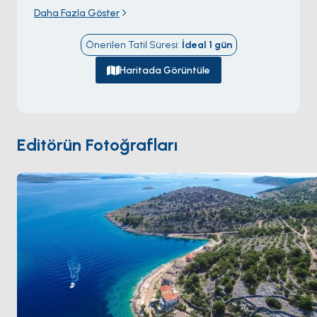
dinlenmek hem de macera arayanlar için harika bir
Daha Fazla Göster
kaçış noktası sunar.
Engebeli kıyı şeridi, gizli koylar
ve kristal berraklığındaki suları
ile Žirje,
Önerilen Tatil Süresi
:
İdeal
1
gün
yelkenciler, dalış tutkunları ve doğa severler için bir
cennettir.
Haritada Görüntüle
Šibenik takımadalarının en dış kesiminde yer alan
Žirje,
Bizans dönemine kadar uzanan tarihi
kalıntılarıyla
da dikkat çeker. Sessiz plajları ve
manzaralı yürüyüş parkurları ile modern hayatın hızlı
Editörün Fotoğrafları
temposundan uzaklaşmak isteyenler için ideal bir
destinasyondur.
Samimi yerel halkı ve
Adriyatik'in açık denizine
uzanan muhteşem görünümleriyle
, Žirje,
ziyaretçilerine
doğanın en saf haliyle tadını
çıkarabilecekleri bir deneyim
sunuyor.