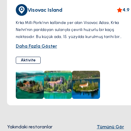
Visovac Island
4.9
Krka Milli Parkı’nın kalbinde yer alan Visovac Adası, Krka
Nehri’nin parıldayan sularıyla çevrili huzurlu bir kaçış
noktasıdır. Bu küçük ada, 15. yüzyılda kurulmuş tarihi bir
Fransisken Manastırı’na ve dini eserler ile kültürel hazineler
Daha Fazla Göster
sergileyen büyüleyici bir müzeye ev sahipliği yapmaktadır.
Tekneyle ulaşılabilen ada, yemyeşil doğası ve sakin
Aktivite
atmosferiyle, huzur arayanlar ve Hırvatistan’ın manevi ve
kültürel mirasını daha yakından tanımak isteyenler için
mutlaka görülmesi gereken bir yerdir. Visovac Adası’nı
ziyaret etmek, tarihin derinliklerine bir yolculuk yapmak ve
doğa ile inancın uyumuna hayran kalmak için eşsiz bir
fırsattır.
Yakındaki restoranlar
Tümünü Gör