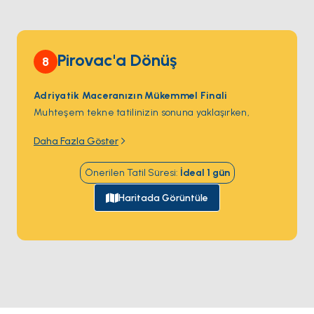
noktadır.
Pirovac'a Dönüş
8
Adriyatik Maceranızın Mükemmel Finali
Muhteşem tekne tatilinizin sonuna yaklaşırken,
Pirovac’a
geri dönüyoruz – bu harika yolculuğun
Daha Fazla Göster
başladığı büyüleyici kıyı kasabasına. Yolculuğun son
anları, Adriyatik’in huzurlu sularında bir kez daha keyif
Önerilen Tatil Süresi
:
İdeal
1
gün
alma fırsatı sunuyor. Güneş, dingin denizin üzerinde
altın yansımalar bırakırken, keşfettiğiniz gizli koyları,
Haritada Görüntüle
berrak suları ve hareketli ada hayatını hatırlıyorsunuz.
İster keşiflerin heyecanı ister açık denizin huzuru
olsun, bu yolculuk sizi uzun süre unutulmayacak
anılarla uğurluyor.