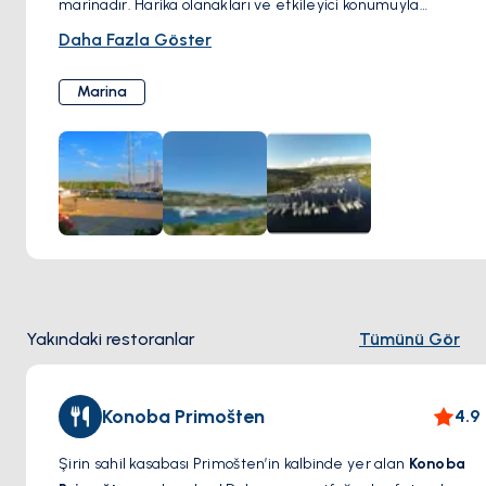
marinadır. Harika olanakları ve etkileyici konumuyla
Adriyatik’i keşfeden denizciler için mükemmel bir başlangıç
Daha Fazla Göster
noktasıdır. Marina, modern bağlama alanları, bir yakıt
istasyonu ve yakınlardaki yemek seçenekleri gibi kaliteli
Marina
hizmetler sunar. Primošten’e ve ünlü Babić bağlarına olan
yakınlığıyla, hem dinlenmek hem de keşfetmek için ideal
bir noktadır.
Yakındaki restoranlar
Tümünü Gör
Konoba Primošten
4.9
Şirin sahil kasabası Primošten’in kalbinde yer alan
Konoba