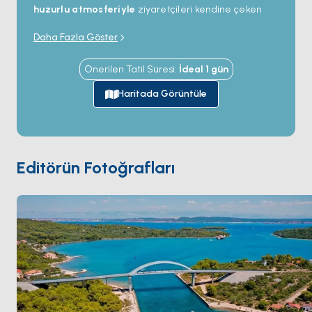
huzurlu atmosferiyle
ziyaretçileri kendine çeken
sakin bir adadır.
Kristal berraklığındaki suları
,
Daha Fazla Göster
zengin Akdeniz bitki örtüsü
ve hafif engebeli
tepeleriyle Pašman, kalabalıklardan uzaklaşmak
Önerilen Tatil Süresi
:
İdeal
1
gün
isteyenler için ideal bir mola noktası sunar.
Adanın en dikkat çekici özelliklerinden biri,
güclü
Haritada Görüntüle
gelgit akıntılarının
denizi doğal olarak temizlemesi
sayesinde, Hırvatistan’ın en berrak sularından birine
sahip olmasıdır.
Gizli koyları, kumlu ve çakıllı
plajları, manzaralı yürüyüs parkurları
ile Pašman,
Editörün Fotoğrafları
doğayla bütünleşmek ve adalı yaşamın sakin ritmine
ayak uydurmak isteyenleri kendine çeker.
Anakaraya kolayca ulaşılabilen bu huzurlu ada,
Dalmaçya’nın sade ve dingin atmosferini hissetmek
isteyenler için unutulmaz bir kaçış noktası sunar.