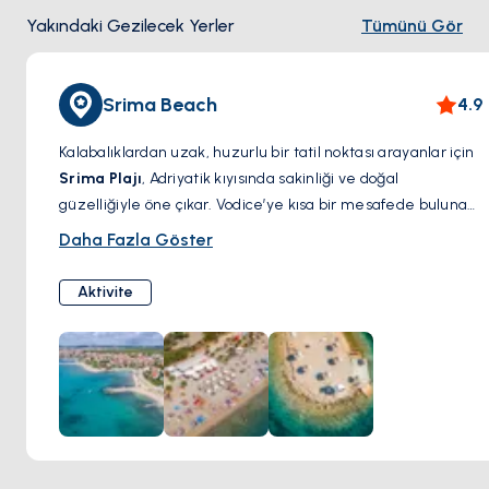
Yakındaki Gezilecek Yerler
Tümünü Gör
Srima Beach
4.9
Kalabalıklardan uzak, huzurlu bir tatil noktası arayanlar için
Srima Plajı
, Adriyatik kıyısında sakinliği ve doğal
güzelliğiyle öne çıkar. Vodice’ye kısa bir mesafede bulunan
bu plaj,
berrak denizi, ince çakıllı sahili ve sakin
Daha Fazla Göster
atmosferiyle
dinlenmek ve yüzmek için ideal bir ortam
sunar. Özellikle aileler ve huzurlu bir deniz keyfi arayan
Aktivite
ziyaretçiler için popüler olan Srima Plajı, Dalmaçya güneşi
altında rahatlamak veya sahil boyunca keyifli bir yürüyüş
yapmak için mükemmel bir yerdir.