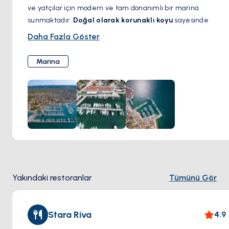
ve yatçılar için modern ve tam donanımlı bir marina
sunmaktadır.
Doğal olarak korunaklı koyu
sayesinde
güvenli bir bağlama noktası olup,
Kornati Ulusal Parkı ve
Daha Fazla Göster
Šibenik takımadalarına
kolay erişim imkânı sağlar.
Olanaklar & Hizmetler:
Marina
Bağlama Yerleri:
200 adet bağlama noktası,
elektrik ve
su bağlantıları
mevcuttur
Güvenlik:
7/24
kamera ve güvenlik personeli
ile güvenli
konaklama
Hijyen Olanakları:
Modern
duşlar, tuvaletler ve
çamaşırhane hizmetleri
Yakıt İstasyonu:
Yatlar ve tekneler için
yerinde yakıt
ikmali
Teknik Hizmetler:
Bakım, onarım ve teknik destek
Yakındaki restoranlar
Tümünü Gör
hizmetleri
Market & Alışveriş:
Yakın çevrede
restoranlar,
süpermarketler ve erzak temin noktaları
Stara Riva
4.9
İster kısa süreli ister uzun süreli bir konaklama planlayın,
Marina Pirovac konfor ve erişilebilirliği bir araya