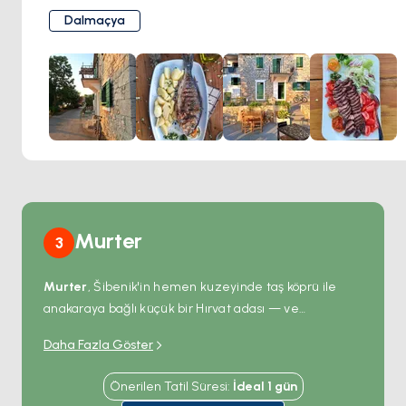
usulü etlere kadar
en taze yerel ürünleri içeriyor. Sıcak
Dalmaçya
atmosferi ve misafirperverliği ile
Pinkovac Konoba,
Pašman’ın ruhunu yansıtan gerçek bir gastronomik keşif
noktası
.
Murter
3
Murter
, Šibenik'in hemen kuzeyinde taş köprü ile
anakaraya bağlı küçük bir Hırvat adası — ve
Adriyatik'teki en zengin yelken alanı olan 89 adalı
Daha Fazla Göster
takımada
Kornati Adaları Milli Parkı
'na en yakın
charter üssü.
Hramina
'daki marina 400 iskele
Önerilen Tatil Süresi
:
İdeal
1
gün
kapasitesinde ve Kornati günübirlik yelkenleri ile