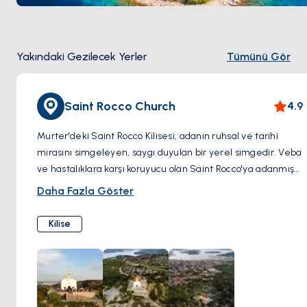
Yakındaki Gezilecek Yerler
Tümünü Gör
Saint Rocco Church
4.9
Murter'deki Saint Rocco Kilisesi, adanın ruhsal ve tarihi
mirasını simgeleyen, saygı duyulan bir yerel simgedir. Veba
ve hastalıklara karşı koruyucu olan Saint Rocco'ya adanmış
bu kilise, toplum için umut ve inancın simgesidir. Mimarı,
Daha Fazla Göster
mütevazı olsa da, yüzyıllar boyunca bağlılık ve toplu
buluşmaların yankısını taşıyan derin bir güzelliğe sahiptir.
Kilise
Murter'in kalbinde yer alan kilise, sadece ibadet yeri olarak
hizmet vermekle kalmaz, aynı zamanda çeşitli festivaller
ve kutlamalar sırasında adanın sakinleri için bir araya
gelme noktası olarak da hizmet verir. Büyük bir coşkuyla
kutlanan Saint Rocco'nun bayramı, bölgeyi gelenek ve