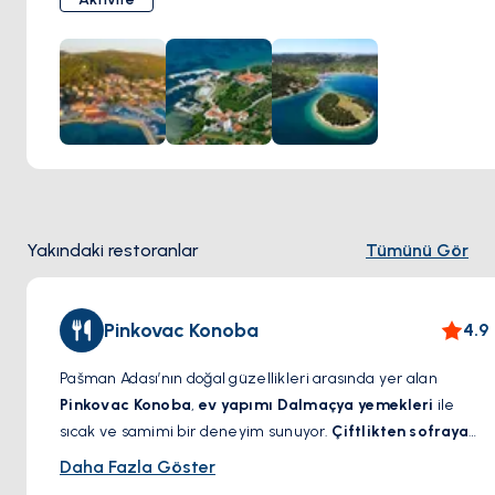
manastır,
Adriyatik’in nefes kesen manzaralarını
sunar.
Taze deniz ürünleriyle dolu yerel restoranlarında keyifli bir
yemek yiyebilir ya da doğanın sunduğu sakinliği
keşfedebilirsiniz.
Yakındaki restoranlar
Tümünü Gör
Pinkovac Konoba
4.9
Pašman Adası’nın doğal güzellikleri arasında yer alan
Pinkovac Konoba
,
ev yapımı Dalmaçya yemekleri
ile
sıcak ve samimi bir deneyim sunuyor.
Çiftlikten sofraya
konseptiyle hazırlanan menüsü
,
ızgara balık ve
Daha Fazla Göster
ahtapottan, özel baharatlarla marine edilmiş peka