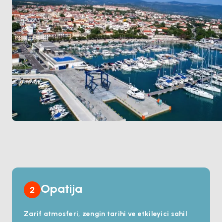
Ziyaretçiler, marinaya kısa bir mesafede
bulunan
tarihi şehir merkezi, seçkin restoranlar ve
büyüleyici plajlarla
bölgenin sunduğu güzellikleri
keşfedebilir. İster kısa bir mola ister uzun soluklu bir
deniz macerası planlayın,
Marina Novi, denizcilik
dünyasında mükemmeliyetin simgesi olmaya
devam ediyor
.
Opatija
2
Zarif atmosferi, zengin tarihi ve etkileyici sahil