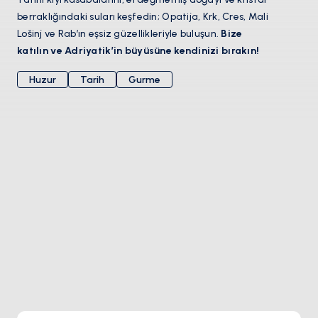
berraklığındaki suları keşfedin; Opatija, Krk, Cres, Mali
Lošinj ve Rab’ın eşsiz güzellikleriyle buluşun.
Bize
katılın ve Adriyatik’in büyüsüne kendinizi bırakın!
Huzur
Tarih
Gurme