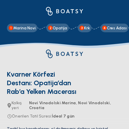
Marina Novi
Opatija
Krk
Cres Adası
1
2
3
4
Kvarner Körfezi
Destanı: Opatija’dan
Rab’a Yelken Macerası
Kalkış
Novi Vinodolski Marina, Novi Vinodolski,
yeri
Croatia
Önerilen Tatil Süresi
:
İdeal
7
gün
Tarihî kıyı kasabalarını, el değmemiş doğayı ve kristal