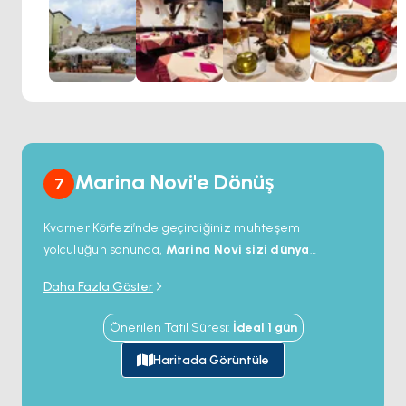
Uygun fiyatları ve harika lezzetleriyle Konoba Rab,
unutulmaz bir yemek için şiddetle tavsiye edilir.
Marina Novi'e Dönüş
7
Kvarner Körfezi’nde geçirdiğiniz muhteşem
yolculuğun sonunda,
Marina Novi sizi dünya
standartlarındaki olanakları ve huzur dolu sahil
Daha Fazla Göster
atmosferiyle karşılıyor
.
Kristal berraklığındaki
sularda yelken açmanın, tarihi kasabaları
Önerilen Tatil Süresi
:
İdeal
1
gün
keşfetmenin ve enfes yerel lezzetleri tatmanın
verdiği unutulmaz anıları
hatırlarken, bu özel
Haritada Görüntüle
yolculuğu konfor ve şıklık içinde
tamamlayabilirsiniz.
İster marinada dinlenin, ister