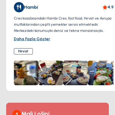
tadın. İster mimari harikalara hayran olun, ister deniz
Hambi
4.9
ortamının tadını çıkarın ya da sadece zamansız
sokaklarında gezin, Cres Kasabası, Hırvatistan'ın Adriyatik
Cres kasabasındaki Hambi Cres, fast food, Hırvat ve Avrupa
kıyılarının özünü yakalayan büyüleyici bir deneyim
mutfaklarından çeşitli yemekler servis etmektedir.
vadediyor.
Merkezdeki konumuyla deniz ve tekne manzarasıyla
günün her saatinde yemek için uğrak bir mekandır. Hambi
Daha Fazla Göster
Cres'in güne doyurucu bir başlangıç vaat eden omlet ve
salatalardan oluşan kahvaltısı dikkat çekicidir. Ambiyans,
Hırvat
yemek deneyimi kadar ziyaretin bir parçası olan pitoresk
bir fon sunan deniz kenarı ortamıyla yemek deneyimini
tamamlıyor. Menü, tavuk salataları, kebaplar ve burgerler
gibi seçeneklerle farklı damak zevklerine hitap eden
çeşitlidir. Yemekler, servis ve konumla birleştiğinde, Hambi
Cres'i konukların canlı ve davetkar bir ortamda yemeğin
tadını çıkarmayı bekleyebilecekleri bir yer haline getiriyor.
Mali Lošinj
5