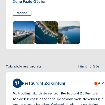
Daha Fazla Göster
ve su bağlantılı 150 bağlama alanı.
Yakıt İstasyonu:
Kolay yakıt doldurma imkanı.
Marina
Hijyen Tesisleri:
Temiz ve geniş tuvaletler ve duş alanları.
Wi-Fi:
Marina misafirleri için ücretsiz internet erişimi.
Servisler:
Teknik destek sağlayan bakım ve onarım
atölyesi.
Merkezi konumu sayesinde restoranlar, mağazalar ve
kültürel mekanlara kolay erişim sağlar, adayı keşfetmek için
ideal bir başlangıç noktasıdır.
Yakındaki restoranlar
Tümünü Gör
Restaurant Za Kantuni
4.9
Mali Lošinj’in
kalbinde yer alan
Restaurant Za Kantuni
,
Adriyatik’in eşsiz lezzetlerini deneyimlemek isteyenler için
kaçırılmayacak bir adres. Geleneksel Akdeniz mutfağını