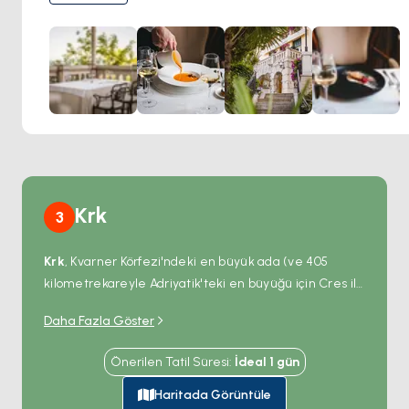
deneyim vadediyor. Taze deniz ürünleri, seçkin etler ve
yaratıcı Akdeniz tatlarıyla dolu menüsü, Hırvat mutfağının
en sofistike yönlerini gözler önüne seriyor. Deniz manzaralı
terasında ya da villanın zarif iç mekânında, her an lezzet,
lüks ve Opatija’nın zamansız cazibesinin bir kutlamasına
dönüşüyor.
Krk
3
Krk
, Kvarner Körfezi'ndeki en büyük ada (ve 405
kilometrekareyle Adriyatik'teki en büyüğü için Cres ile
berabere); Hırvat anakarasına 1.430 metrelik bir
Daha Fazla Göster
köprüyle bağlı — arabayla erişilebilen tek büyük
Hırvat adası yapıyor. Batı kıyısındaki ortaçağdan kalma
Önerilen Tatil Süresi
:
İdeal
1
gün
Krk Kasabası
, Adriyatik'teki en eski sürekli yerleşim
kentsel yerleşimlerinden biri; 12. yüzyıldan kalma
Haritada Görüntüle