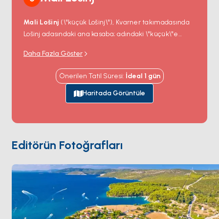
Mali Lošinj
(\"küçük Lošinj\"), Kvarner takımadasında
Lošinj adasındaki ana kasaba; adındaki \"küçük\"e
rağmen iki adadaki yerleşimden büyüğü (Veli Lošinj —
Daha Fazla Göster
\"büyük Lošinj\" — 4 kilometre doğuda yer alıyor).
Kasaba 2 kilometrelik bir sahil yürüyüş yoluyla (Riva
Önerilen Tatil Süresi
:
İdeal
1
gün
Lošinjskih Kapetana) derin at nalı bir limanın etrafına
sarılı; bu küçük limandan uluslararası deniz
Haritada Görüntüle
taşımacılığı servetleri kuran yerel deniz kaptanı
ailelerinin 19. yüzyıldan kalma pastel konaklarıyla sıralı.
Marina Mali Lošinj
(390 iskele) ana Kvarner-Körfez
charter üssü. Lošinj çam kokulu deniz havası
Editörün Fotoğrafları
nedeniyle 1885 Habsburg döneminden beri kayıtlı bir
iklim-sağlık-tatil yeri. Günlük yelken rotaları daha
küçük adalar
Susak
'a (kum adası, kayalık Hırvat
adaları arasında benzersiz) ve
Ilovik
'e (\"Çiçekler
Adası\") 90 dakikada ulaşıyor. Sezon
Nisan ile Ekim
arası açık.