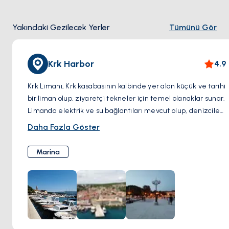
Yakındaki Gezilecek Yerler
Tümünü Gör
Krk Harbor
4.9
Krk Limanı, Krk kasabasının kalbinde yer alan küçük ve tarihi
bir liman olup, ziyaretçi tekneler için temel olanaklar sunar.
Limanda elektrik ve su bağlantıları mevcut olup, denizciler
için rahat bir durak sağlar. Yakıt ihtiyacını karşılamak için biri
Daha Fazla Göster
sürat tekneleri ve küçük botlar, diğeri ise daha büyük
tekneler için tasarlanmış iki yakıt istasyonu bulunmaktadır.
Marina
Her ne kadar limanda hijyen tesisleri bulunmasa da, tarihi
şehir merkezine yakınlığı sayesinde yerel cazibe
merkezlerine, mağazalara ve restoranlara kolay erişim
sunar.