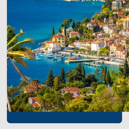
bağlarıyla ünlü bu adada
, geçmişin izlerini takip
edebilir ve
Frankopan Kalesi’ni ziyaret ederek
bölgenin tarihi dokusunu keşfedebilirsiniz
.
Bir sonraki durak
Cres Adası
.
Berrak koyları, el
değmemiş doğası ve ortaçağdan kalma tepe
köyleri
ile ünlü bu adada,
Lubenice’nin taş
sokaklarında dolaşarak nefes kesici manzaralara
tanık olabilirsiniz
. Yolculuğunuzu
Mali Lošinj
’de
sürdürüyor, bu hareketli ada kasabasında
renkli
limanı, çam ormanları ve yunusların yaşadığı
sularıyla
Adriyatik’in doğal güzelliğini
keşfediyorsunuz.
Denizden çıkarılan 2.000 yıllık
Yunan Apoxyomenos heykelinin sergilendiği
Apoxyomenos Müzesi
burada ziyaret edilebilecek
en özel noktalardan biri.
Sıradaki durak
Rab Adası
.
"Aşk Adası"
olarak anılan
bu eşsiz yer,
ortaçağ kasabası, altın kumlu plajları
ve hareketli sahil kafeleriyle
büyüleyici bir deneyim
sunuyor.
Rab’ın dört ikonik çan kulesini
keşfederek
bu tarihi atmosferin tadını