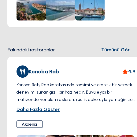
güzelliklerini keşfetmek için mükemmel bir başlangıç
noktasıdır.
Yakındaki restoranlar
Tümünü Gör
Konoba Rab
4.9
Konoba Rab, Rab kasabasında samimi ve otantik bir yemek
deneyimi sunan gizli bir hazinedir. Büyüleyici bir
mahzende yer alan restoran, rustik dekoruyla yemeğinize
benzersiz bir dokunuş katar. Menüde ahtapot salatası, kuzu
Daha Fazla Göster
pirzola, Adriyatik kalamarı ve orfoz gibi geleneksel Hırvat
yemekleri, taze malzemelerle özenle hazırlanır. Deniz
Akdeniz
manzarası olmamasına rağmen sıcak atmosferi ve güler
yüzlü personelin sağladığı mükemmel hizmet ile öne çıkar.