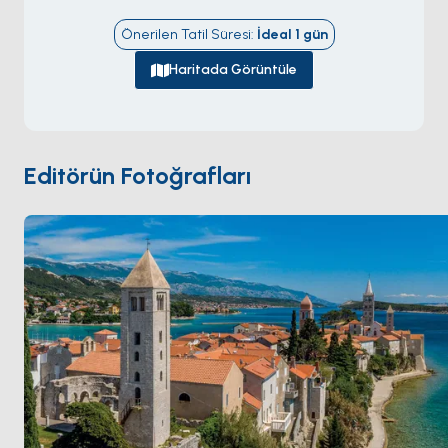
yarımadasındaki
Rajska plaža
(\"kumlu plaj\"): sığ bir
Önerilen Tatil Süresi
:
İdeal
1
gün
körfezde 1,5 kilometrelik ince kum hilali. Güneybatı
kıyısındaki ortaçağdan kalma
Rab Kasabası
dar
Haritada Görüntüle
kayalık bir yarımadaya tırmanıyor; denizden görünür
dört Roman çan kulesinin ikonik profiliyle — kasabanın
sembolü. Eski Şehir 14. yüzyıldan kalma duvarlarla
çevrili ve 12. yüzyıldan kalma Aziz Büyük Meryem
Editörün Fotoğrafları
Katedrali'ni barındırıyor. Rab uluslararası olarak ilk
resmi çıplaklar plajını verdiği için tanınıyor (Kandarola,
1936 — Kral VIII. Edward'a). Rab
Krk
'ten 90 dakika ve
Mali Lošinj
'den 3 saat. Sezon
Nisan ile Ekim
arası
açık.