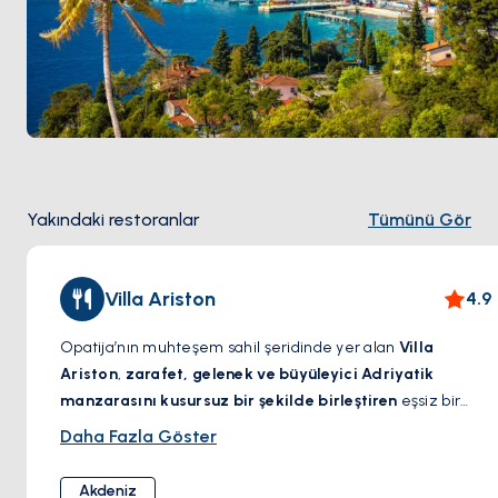
kaçamağı haline getiriyor.
Opatija’nın zamansız
zarafetini deneyimleyin ve sahil büyüsüne kapılın!
Yakındaki restoranlar
Tümünü Gör
Villa Ariston
4.9
Opatija’nın muhteşem sahil şeridinde yer alan
Villa
Ariston
,
zarafet, gelenek ve büyüleyici Adriyatik
manzarasını kusursuz bir şekilde birleştiren
eşsiz bir
gastronomi noktasıdır. Tarihi bir villada hizmet veren bu
Daha Fazla Göster
seçkin restoran, yerel ve taze malzemelerle hazırlanan,
Akdeniz mutfağının en rafine lezzetlerini sunan özel bir
Akdeniz