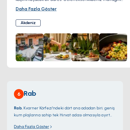
modern dokunuşlarla harmanlayan restoran, taze deniz
Daha Fazla Göster
ürünleri, ustalıkla ızgara edilmiş etler ve el yapımı
makarnalar ile misafirlerine unutulmaz bir ziyafet
Akdeniz
sunuyor. Samimi atmosferi, geniş şarap menüsü ve kaliteli
servisiyle, burada geçirdiğiniz her an özel olacak.
Za
Kantuni’de gün batımında keyifli bir akşam yemeği ya
da huzurlu bir öğle yemeği sizi bekliyor.
Rab
6
Rab
, Kvarner Körfezi'ndeki dört ana adadan biri; geniş
kum plajlarına sahip tek Hırvat adası olmasıyla ayırt
ediliyor — ülkenin adalarının çoğu çakıllı ya da kayalık
Daha Fazla Göster
kenarlı. En uzunu kuzey ucundaki
Lopar