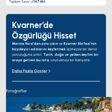
Toplam Seyir
:
147
Mil
Kvarner’de
Özgürlüğü Hisset
Marina Novi’den yola çıkın
ve
Kvarner Körfezi’nin
büyüleyici adalarını keşfetmek için
eşsiz bir deniz
yolculuğuna atılın.
Tarih, doğa ve yelken keyfini bir
araya getiren bu rota
, unutulmaz bir Adriyatik
deneyimi sunuyor.
Daha Fazla Göster
Serüveniniz
Opatija’da
başlıyor.
Adriyatik
Rivierası’nın İncisi
olarak bilinen bu
şehrin
Lungomare sahil yolunda yürüyüş yapabilir,
Avusturya-Macaristan dönemine ait görkemli
Fotoğraflar
villaları keşfedebilir ve deniz kenarında gurme
lezzetler tadabilirsiniz
. Buradan,
Adriyatik’in en
büyük adası olan Krk’e
yelken açıyorsunuz.
Tarihi
eski şehirleri, altın kumsalları ve ödüllü şarap