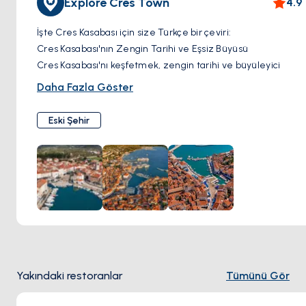
Explore Cres Town
4.9
İşte Cres Kasabası için size Türkçe bir çeviri:
Cres Kasabası'nın Zengin Tarihi ve Eşsiz Büyüsü
Cres Kasabası'nı keşfetmek, zengin tarihi ve büyüleyici
cazibesi ile keyifli bir yolculuk sunuyor. Arnavut kaldırımlı
Daha Fazla Göster
dar sokaklarda gezinirken, yüzyıllık binaların süslediği
karmaşık taş işleri ve rustik kepenkler size eşlik edecek.
Eski Şehir
Ortaçağ mimarisini ve zarif çan kulesi gökyüzüne uzanan
Aziz Mary Katedrali ile adanın Venedik mirasına tanıklık
eden etkileyici Venedik Kulesi gibi simge yapıların
zamansız güzelliğine hayran kalın. Renkli balıkçı
teknelerinin masmavi sularda hafifçe sallandığı limanın
pitoresk manzaralarının keyfini çıkarın ve bu sahil
kasabasının huzurlu ambiyansının tadını çıkarın. Kasabada
dolaşırken, kendinizi hareketli atmosferine kaptırın, yerel
olarak üretilmiş hediyelik eşyalarla dolu el sanatçı
Yakındaki restoranlar
Tümünü Gör
dükkanlarını keşfedin ve gizli köşelere saklanmış büyüleyici
restoranlarda geleneksel Hırvat mutfağının lezzetlerini