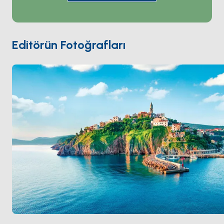
Venedik döneminden bir katedral ve Roma şehir
duvarlarıyla. Doğu kıyısındaki uçurum kenarı köyü
Vrbnik
dünyadaki en dar sokaklardan birini (43
santimetre genişliğinde) ve yerel Žlahtina beyaz
Editörün Fotoğrafları
şarabını barındırıyor. Güney kıyısı 2 kilometrelik bir
çakıllı plaj ve ortaçağdan kalma Baška Tableti (en eski
yazılı Hırvat Glagolitik yazıt, MS 1100) ile
Baška
'yı
barındırıyor.
Marina Punat
(810 iskele) ana Kvarner
charter üssü. Sezon
Nisan ile Ekim
arası açık.