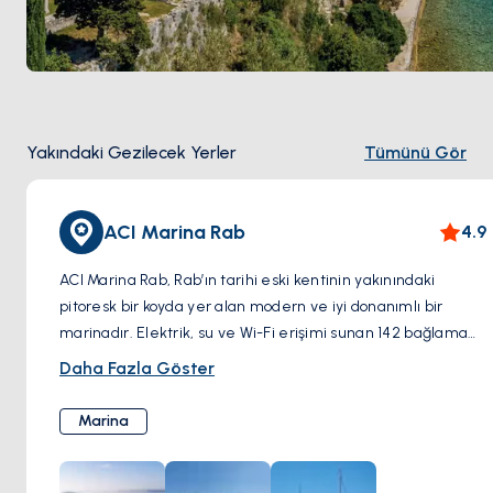
Yakındaki Gezilecek Yerler
Tümünü Gör
ACI Marina Rab
4.9
ACI Marina Rab, Rab’ın tarihi eski kentinin yakınındaki
pitoresk bir koyda yer alan modern ve iyi donanımlı bir
marinadır. Elektrik, su ve Wi-Fi erişimi sunan 142 bağlama
alanına sahiptir. Marina, yakıt istasyonu, temiz hijyen
Daha Fazla Göster
tesisleri ve tamir atölyesi gibi olanaklarıyla denizciler için
rahat bir durak noktasıdır. Rab’ın hareketli şehir merkezine
Marina
yakınlığı sayesinde, ziyaretçiler yerel cazibe merkezlerini,
restoranları ve mağazaları kolayca keşfedebilir. ACI Marina
Rab, Rab’ın ve çevresindeki Adriyatik’in büyüleyici