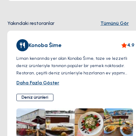
Yakındaki restoranlar
Tümünü Gör
Konoba Šime
4.9
Liman kenarında yer alan Konoba Šime, taze ve lezzetli
deniz ürünleriyle tanınan popüler bir yemek noktasıdır.
Restoran, çeşitli deniz ürünleriyle hazırlanan ev yapımı
yeşil ve siyah makarnaları, ızgara köpek balığı ve
Daha Fazla Göster
vejetaryen risottosuyla ünlüdür. Çorba sunmasalar da,
cömert porsiyonları ve özenle hazırlanan yemekleri bunu
Deniz ürünleri
fazlasıyla telafi eder. Limana yakın merkezi konumu ve
kaliteli malzemelere olan odaklanmasıyla Konoba Šime,
deniz ürünü severler için keyifli bir yemek deneyimi sunar.