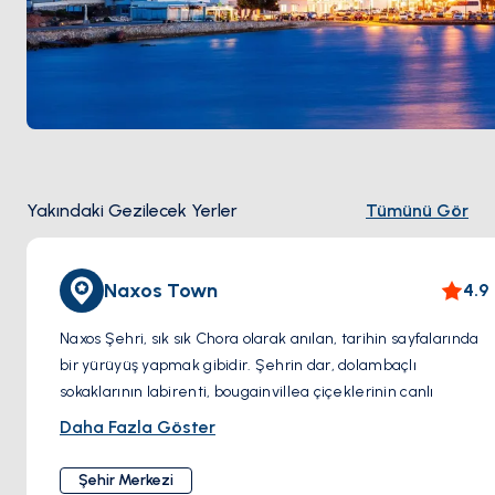
Yakındaki Gezilecek Yerler
Tümünü Gör
Naxos Town
4.9
Naxos Şehri, sık sık Chora olarak anılan, tarihin sayfalarında
bir yürüyüş yapmak gibidir. Şehrin dar, dolambaçlı
sokaklarının labirenti, bougainvillea çiçeklerinin canlı
renklerle bezenmiş beyaz badanalı evlerle bir mozaiktir.
Daha Fazla Göster
Bu büyüleyici sokaklarda dolaşırken, küçük bir adacıkta
konumlanmış ikonik antik mermer bir geçit olan muhteşem
Şehir Merkezi