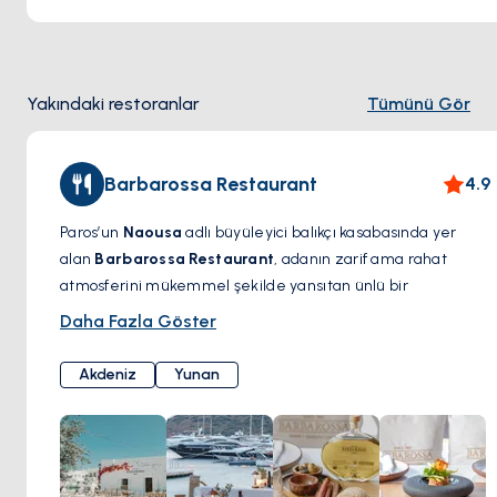
Yakındaki restoranlar
Tümünü Gör
Barbarossa Restaurant
4.9
Paros’un
Naousa
adlı büyüleyici balıkçı kasabasında yer
alan
Barbarossa Restaurant
, adanın zarif ama rahat
atmosferini mükemmel şekilde yansıtan ünlü bir
gastronomi noktasıdır. Deniz kenarındaki eşsiz konumuyla
Daha Fazla Göster
dikkat çeken bu ikonik restoran, taze deniz ürünleri,
Akdeniz mutfağı ve özenle hazırlanmış Yunan lezzetleriyle
Akdeniz
Yunan
öne çıkıyor. Menüsünde ızgara ahtapot, ıstakozlu makarna
ve yerel olarak temin edilen taze balık gibi özel tatlar
bulunuyor; geleneksel tarifler modern dokunuşlarla
yeniden hayat buluyor.