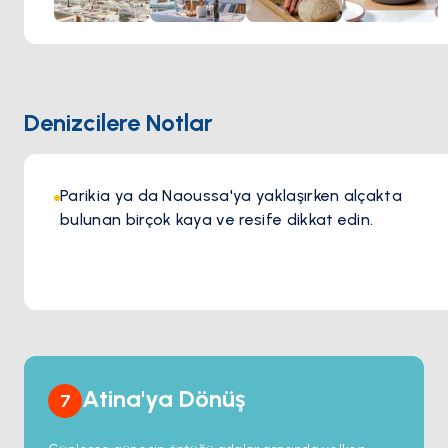
Barbarossa’da yemek yemek sadece bir öğün değil,
unutulmaz bir deneyimdir. Gün batımında Ege Denizi’ne
karşı bir kadeh şarabın tadını çıkarırken ya da deniz
kenarında keyifli bir akşam geçirirken, sıcak atmosferi ve
kusursuz hizmeti her ziyareti özel kılar. Şıklık ve ada
Denizcilere Notlar
ruhunun mükemmel uyumunu sunan Barbarossa, Paros’ta
olağanüstü bir gastronomi deneyimi arayanlar için mutlaka
ziyaret edilmesi gereken bir adrestir.
Parikia ya da Naoussa'ya yaklaşırken alçakta
bulunan birçok kaya ve resife dikkat edin.
Atina'ya Dönüş
7