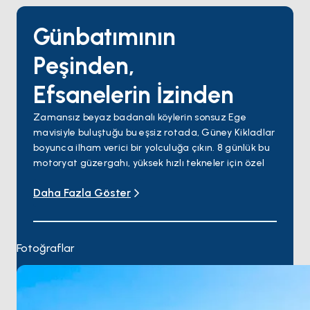
Günbatımının
Peşinden,
Efsanelerin İzinden
Zamansız beyaz badanalı köylerin sonsuz Ege
mavisiyle buluştuğu bu eşsiz rotada, Güney Kikladlar
boyunca ilham verici bir yolculuğa çıkın. 8 günlük bu
motoryat güzergahı, yüksek hızlı tekneler için özel
olarak tasarlanmıştır; böylece Yunanistan’ın en
Daha Fazla Göster
ikonik adalarını kısa sürede ve konforla
keşfedebilirsiniz.
Atina’dan başlayarak huzurlu atmosferiyle Kea
Adası’na uzanın. Kültür dolu Syros, ardından
Fotoğraflar
kozmopolit gece hayatı ve enerjisiyle Mykonos sizleri
bekliyor. Antik kalıntılar ve altın rengi kumsallarıyla
Naxos’un ardından, Paros’un zarif atmosferine
geçin.