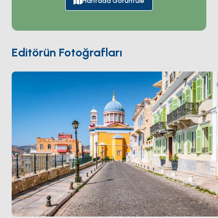
Osmanlı katliamlarından sonra Sakız ve Psara'dan
Haritada Görüntüle
Yunan mültecileri tarafından sıfırdan inşa edildi; tüm
şehir geç-Neoklasik ve Rönesans Canlanma tarzında
düzenlendi — beyaz badanalı kübik Kiklad mimarisi
olmayan tek Kiklad kasabası; bunun yerine mermer
Editörün Fotoğrafları
cepheli iki katlı neo-klasik konaklar var. Kasaba
Apollon Tiyatrosu
'nu (Milano'nun La Scala'sının 1864
minyatür kopyası), Ernst Ziller tarafından yapılan
Belediye Binası ile merkez
Miaouli Meydanı
'nı ve
sahil
Vaporia
mahallesini barındırıyor. Kasaba ayrıca
Yunan-Katolik topluluğu için değerlendirildi (ortaçağ
tepe köyü
Ano Syros
bir Katolik enklavı). Syros
Mikonos
'tan yelkenle 4 saat. Sezon
Mayıs ile Ekim
arası açık.