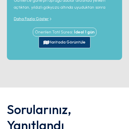
Günlerce güneşin öptüğü adalar arasında yelken
açtıktan, yıldızlı gökyüzü altında uyuduktan sonra
rotanız Atina’da tamamlanıyor.
Daha Fazla Göster
Tekneniz usulca limana yanaşırken, yanınızda sadece
bronz bir ten değil; denizin huzurunu, güneşin
Önerilen Tatil Süresi
:
İdeal
1
gün
sıcaklığını ve güvertede paylaşılan unutulmaz anıların
coşkusunu da getiriyorsunuz.
Haritada Görüntüle
Rüzgârda bir sihir var, keşfin sessiz heyecanı ve
yalnızca tuzlu hava ile açık denizlerin getirebileceği
bir iç huzuru...
✨ Biz buradayız—bir sonraki unutulmaz
yolculuğunuzda sizi tekrar karşılamak için
sabırsızlanıyoruz.
Sorularınız
,
Yanıtlandı