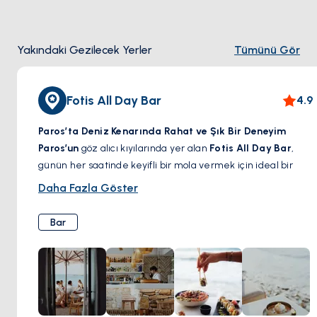
Yakındaki Gezilecek Yerler
Tümünü Gör
Fotis All Day Bar
4.9
Paros’ta Deniz Kenarında Rahat ve Şık Bir Deneyim
Paros’un
göz alıcı kıyılarında yer alan
Fotis All Day Bar
,
günün her saatinde keyifli bir mola vermek için ideal bir
adres.
Rahat ama şık atmosferi, ferahlatıcı imza
Daha Fazla Göster
kokteylleri ve Akdeniz esintili lezzetleriyle
, bu sahil
noktası misafirlerini güneşin tadını çıkarmaya, huzurlu bir
Bar
brunch yapmaya veya akşam esintisiyle el yapımı bir içkinin
keyfini sürmeye davet ediyor. İster sakin bir öğleden sonra,
ister enerjik bir gece geçirmek isteyin,
Fotis All Day Bar
,
adada unutulmaz bir deneyim sunuyor.