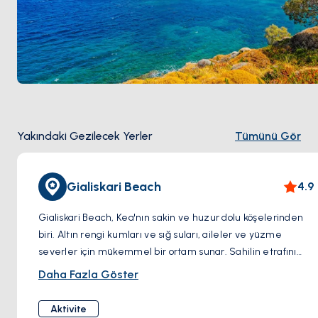
Yakındaki Gezilecek Yerler
Tümünü Gör
Gialiskari Beach
4.9
Gialiskari Beach, Kea'nın sakin ve huzur dolu köşelerinden
biri. Altın rengi kumları ve sığ suları, aileler ve yüzme
severler için mükemmel bir ortam sunar. Sahilin etrafını
saran yemyeşil ağaçlar, gün boyu gölge arayanlar için doğal
Daha Fazla Göster
bir korunak sağlıyor. Denizin keyfini çıkarırken yakınlardaki
tavernalarda taze deniz ürünlerinin tadına varabilirsiniz.
Aktivite