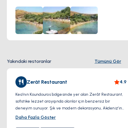
Yakındaki restoranlar
Tümünü Gör
Zerât Restaurant
4.9
Kea’nın Koundouros bölgesinde yer alan Zerât Restaurant,
sofistike lezzet arayışında olanlar için benzersiz bir
deneyim sunuyor. Şık ve modern dekorasyonu, Akdeniz’in
huzur dolu manzarasıyla birleşerek, hem göz hem de
Daha Fazla Göster
damak zevkinize hitap ediyor. Menüsünde taze deniz