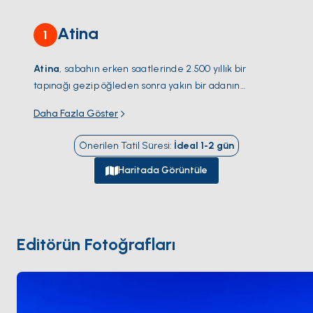
Atina
1
Atina
, sabahın erken saatlerinde 2.500 yıllık bir
tapınağı gezip öğleden sonra yakın bir adanın
koyunda demir atabileceğiniz az sayıdaki şehirden
Daha Fazla Göster
biri. Yemek turist hattından çıktığınız anda farklılaşıyor
—
Mikrolimano
'da taze deniz ürünleri, Pire kıyısında
Önerilen Tatil Süresi
:
İdeal
1-2
gün
saatlerce süren öğle yemekleri. Yunanistan'ın en
büyük marinası
Alimos
, şehrin güney ucunda yer
Haritada Görüntüle
alıyor ve
Saronik Körfezi
ile
Kiklad Adaları
'na
doğrudan açılıyor. Denizden yaklaştığınızda
Sounion
Burnu
'ndaki
Poseidon Tapınağı
'nı kalabalıksız, gün
batımında turuncuya çalan haliyle görürsünüz. Sezon
Editörün Fotoğrafları
Nisan – Ekim
arasında; yelken açmadan önce şehre
bir gün ayırmanız iyi olur.