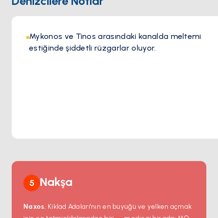
Denizcilere Notlar
içecek sunuyor.
Mykonos ve Tinos arasındaki kanalda meltemi
estiğinde şiddetli rüzgarlar oluyor.
Nakşa
5
Naxos
, Kiklad Adaları'nın en büyüğü ve yelken açmak