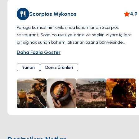
Scorpios Mykonos
4.9
Paraga kumsalının kıyılarında konumlanan Scorpios
restaurant, Soho House üyelerine ve seçkin ziyaretçilere
bir sığınak sunan bohem lüksünün özünü bünyesinde
barındırıyor. Soho House tarafından yakın zamanda satın
Daha Fazla Göster
alınmasına rağmen Scorpios gerçek cazibesini korumakta,
yoga dersleri, artisanal kokteyller ve ruhu harekete geçiren
Yunan
Deniz Ürünleri
müzik ritüelleri için ünlü isimleri dingin kıyılarına çekmeye
devam etmektedir. Meşhur şef Alexis Zopas yönetimindeki
Scorpios'un mutfak felsefesi, organik, yerel kaynaklı
malzemelere yapılan vurguyla sadelik ve sürdürülebilirliğe
dayanıyor. Gurme vejetaryen lezzetlerden Yunan esintili
yemeklere kadar her tabak, restoranın bütünsel yemek
anlayışına dair bir kanıttır. Bir de kokteylleri unutmayalım –
Scorpios, bu pastoral sahil köşesinin rahat havasını
mükemmel şekilde tamamlayan, etkileyici bir dizi özel