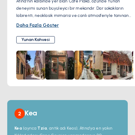
Atina'nın kalbinde yer alan Cafe Plaka, özünde Yunan
deneyimi sunan büyüleyici bir mekandır. Dar sokakların
labirenti, neoklasik mimarisi ve canlı atmosferiyle tanınan
pitoresk Plaka semtinde yer alan bu kafe, hem yerel halkın
Daha Fazla Göster
hem de turistlerin gözdesidir. Taze demlenmiş Yunan
kahvesinin aromasıyla Akdeniz mutfağının kokularının
Yunan Kahvesi
harmanlandığı samimi ambiyansı ile öne çıkıyor. Açık
oturma alanı, insanları izlemek ve Akropolis'in güzel
manzaralarını seyretmek için ideal bir yer sağladığından,
özellikle popülerdir. Café Plaka'nın menüsünde çeşitli
geleneksel Yunan yemekleri ve içecekleri yer alıyor, burası
Yunanistan'ın ünlü olduğu sıcak misafirperverliğinin tadını
çıkarırken otantik lezzetlerin tadına bakmak için
mükemmel bir yer.
Kea
2
Kea
(ayrıca
Tzia
, antik adı
Keos
), Atina'ya en yakın