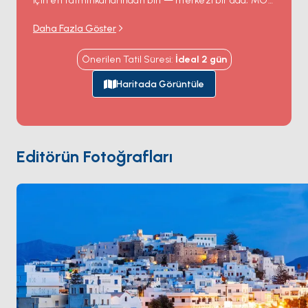
için en tatminkârlarından biri — merkezi bir ada; MÖ
6. yüzyıldan kalma mermer tapınak kapısı
Portara
,
Daha Fazla Göster
limanın hemen açığındaki bir adacıkta tek başına
duruyor ve her gün batımını çerçeveliyor. Chora eski
Önerilen Tatil Süresi
:
İdeal
2
gün
şehri limanın arkasındaki tepeye dar Venedik
sokaklarıyla tırmanıyor; batı kıyısı rüzgâr sörfçüleri ile
Haritada Görüntüle
aile charter'larını eşit çeken 12 kilometrelik kumlu plaj
şeridini sunuyor —
Agios Prokopios
,
Plaka
,
Mikri
Vigla
. İç bölge köyleri
Apiranthos
gibi yerel
zeytinyağı, Naksos peyniri ve yavaş meyhaneleri
Editörün Fotoğrafları
barındırıyor. Naxos
Paros
'tan 90 dakika ve
Santorini
'den 3 saatlik yelken mesafesinde. Sezon
Nisan ile Ekim
arası açık.