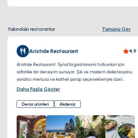
Yakındaki restoranlar
Tümünü Gör
Aristide Restaurant
4.9
Aristide Restaurant, Syros'ta gastronomi tutkunları için
sofistike bir deneyim sunuyor. Şık ve modern dekorasyonu,
yaratıcı menüsü ve kaliteli şarap seçenekleriyle özel
akşam yemekleri için ideal bir mekan. Yerel malzemelerle
Daha Fazla Göster
hazırlanan yenilikçi lezzetler ve zarif sunumlar, Aristide'i
Syros’un öne çıkan adreslerinden biri yapıyor.
Deniz ürünleri
Akdeniz