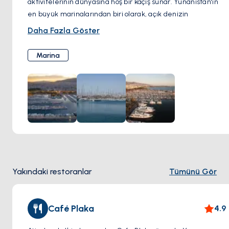
aktivitelerinin dünyasına hoş bir kaçış sunar. Yunanistan'ın
en büyük marinalarından biri olarak, açık denizin
cazibesinin bir yansıması olan bir dizi yat ve yelkenliye ev
Daha Fazla Göster
sahipliği yapıyor. Marina boyunca keyifli bir yürüyüş,
ziyaretçilerin ambiyansın tadını çıkarmasını sağlar; sakin
Marina
suların içinde nazikçe sallanan gemilerin zarif hatlarını ve
şık tasarımlarını hayranlıkla izlerler.
Rahatlama arayanlar için, sahil kafeleri davetkar
atmosferleriyle bekler; ziyaretçilere, gemilerin geçişi
sırasında keyifli bir içki içmeleri veya leziz yemeklerin
tadını çıkarmaları için mükemmel bir ortam sunarlar.
Maceracı ruhlar, marinadan ayrılan tekne turlarına katılarak
Atina Rivierası boyunca nefes kesen sahili keşfetme ve gizli
koyları keşfetme fırsatı bulabilirler.
Yakındaki restoranlar
Tümünü Gör
Café Plaka
4.9