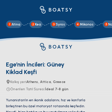
Atina
Kea
Syros
Mikonos
N
1
2
3
4
5
Ege’nin İncileri: Güney
Kiklad Keşfi
Kalkış yeri
Athens, Attica, Greece
Önerilen Tatil Süresi
:
İdeal
7-8
gün
Yunanistan’ın en ikonik adalarını, hız ve konforla
birleştiren bu özel motoryat rotasında keşfedin.