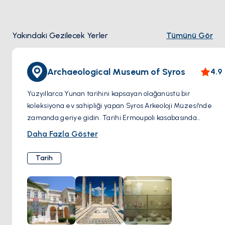
Yakındaki Gezilecek Yerler
Tümünü Gör
Archaeological Museum of Syros
4.9
Yüzyıllarca Yunan tarihini kapsayan olağanüstü bir
koleksiyona ev sahipliği yapan Syros Arkeoloji Müzesi'nde
zamanda geriye gidin. Tarihi Ermoupoli kasabasında
bulunan müze, heykeller, çanak çömlekler ve adanın
Daha Fazla Göster
zengin kültürel mirasının hikayesini anlatan aletler de dahil
olmak üzere Kiklad uygarlığından kalma eserleri sergiliyor.
Tarih
Syros'un antik geçmişini ve Ege tarihindeki rolünü anlamak
isteyenler için müzeyi ziyaret etmek şart.