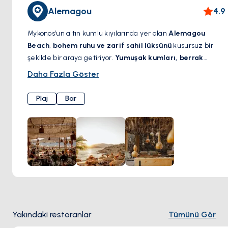
Alemagou
4.9
Mykonos’un altın kumlu kıyılarında yer alan
Alemagou
Beach
,
bohem ruhu ve zarif sahil lüksünü
kusursuz bir
şekilde bir araya getiriyor.
Yumuşak kumları, berrak
suları ve rahat ama enerjik atmosferiyle
, huzur ve şıklığı
Daha Fazla Göster
bir arada sunan bu plaj, eşsiz bir kaçış noktasıdır. İster
Kiklad güneşinin
tadını çıkarın, ister
dünyaca ünlü DJ’lerin
Plaj
Bar
ritmine kapılın
, ister deniz kenarındaki restoranda
Akdeniz mutfağının
en seçkin lezzetlerini deneyimleyin;
Alemagou, unutulmaz anlar yaşatır.
Mykonos’un doğal
güzelliğiyle lüks plaj kulübü ambiyansını bir araya
getiren mükemmel bir adres.
Yakındaki restoranlar
Tümünü Gör