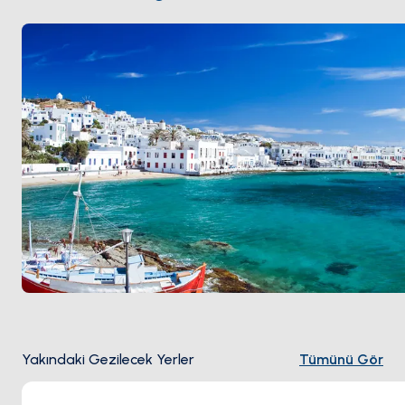
teraslarından yel değirmenlerinin üstüne düşen gün
batımını izleyebilirsiniz. Sezon
Mayıs ile Ekim
arası
açık; Haziran ve Eylül sıcak ama Ağustos
kalabalığından arınmış aylar.
Yakındaki Gezilecek Yerler
Tümünü Gör