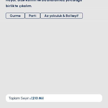
Haydi, bize katılın ve bu unutulmaz yolculuğa
birlikte çıkalım.
Gurme
Parti
Az yolculuk & Bol keyif
Toplam Seyir
:
210
Mil