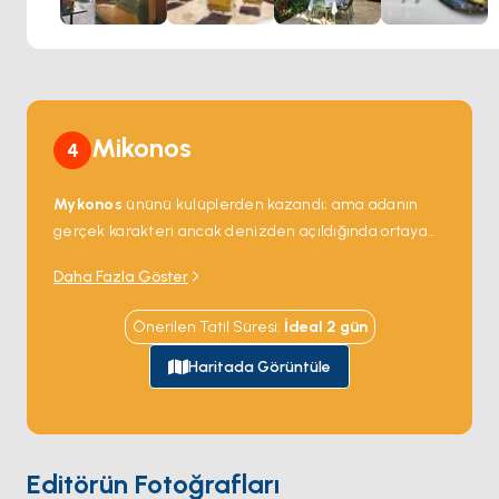
Mikonos
4
Mykonos
ününü kulüplerden kazandı; ama adanın
gerçek karakteri ancak denizden açıldığında ortaya
çıkıyor. Güney kıyısı enerjisini
Psarou
,
Paraga
ve
Daha Fazla Göster
Super Paradise
gibi beach club'larından alıyor —
burada öğle yemeği rahatlıkla 12 saatlik bir kutlamaya
Önerilen Tatil Süresi
:
İdeal
2
gün
dönüşebilir; kuzey ise rüzgârlı sessiz koyları ve
günübirlikçilerin asla denk gelmediği meyhaneleriyle
Haritada Görüntüle
başka bir Mykonos'u barındırıyor. UNESCO arkeolojik
alanı
Delos
sadece 40 dakika batıda; yanı başındaki
insansız
Rhenia
adası ise Kiklad Adaları'nın en iyi
yüzme sularına sahip. Chora'ya döndüğünüzde
Editörün Fotoğrafları
Nammos
'ta yemek yiyebilir veya
Little Venice
'in