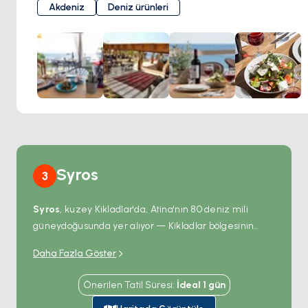
ürünlerinden mevsim sebzelerine, Yunan mutfağının klasik
Akdeniz
Deniz ürünleri
tatlarına kadar pek çok seçenek bulabilirsiniz. Şefin özel
tarifleri ve yerel ürünlerle hazırlanan lezzetler,
Koundouros’un keyifli atmosferinde unutulmaz bir yemek
deneyimi yaşatıyor. Zerât, zarif bir akşam yemeği ya da
özel bir kutlama için ideal bir seçenek.
Syros
3
Syros
, kuzey Kikladlar'da, Atina'nın 80 deniz mili
güneydoğusunda yer alıyor — Kikladlar bölgesinin
idari başkenti (nüfus 22.000), bölgesel hükümetin
Daha Fazla Göster
Ermoupoli
liman şehrinde merkezlendi. Ermoupoli
Yunanistan'da benzersiz mimari öneme sahip:
Önerilen Tatil Süresi
:
İdeal
1
gün
1822'den başlayarak Yunan Bağımsızlık Savaşı'nın