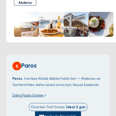
seçmeye adanmışlardır. Yerel et, balık, taze makarna ve
duyularınızı etkileyecek ve unutulmaz anılar yaratacak bir
Akdeniz
benzersiz pizza hamurlarına odaklanarak, mutfakta en
şeylere sahiptir.
yüksek standartlara öncelik veririz. Yemek felsefemiz taze
malzemeler, geleneksel pişirme teknikleri ve yenilikçi
yaratıcılık etrafında kuruludur, bunun sonucunda da
mevsimlere göre değişen dinamik bir menü ortaya çıkar.
Yemeklerini tamamlayan, hem ulaşılabilir hem de üst
düzey seçkileri içeren ve çoğu kadehte de sipariş
edilebilen geniş bir şarap listesi de mevcuttur.
Paros
6
Paros
, merkez Kiklad Adaları'ndan biri — Mykonos ve
Santorini'den daha sessiz ama aynı beyaz badanalı
köy geometrisine sahip. Kuzey kıyısındaki
Naoussa
Daha Fazla Göster
liman kasabası Venedik döneminden kalma taş bir
mendireği, masaları doğrudan rıhtımda olan bir balık
Önerilen Tatil Süresi
:
İdeal
2
gün
meyhanesi sırasını ve zincirdeki en güzel gün
batımlarından birini barındırıyor. Köyün güneyinde