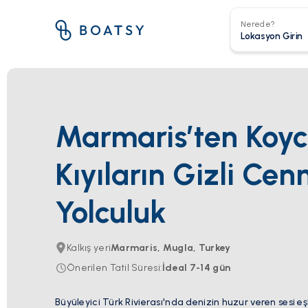
Nerede?
Marmaris’ten Koyc
Kıyıların Gizli Cen
Yolculuk
Kalkış yeri
Marmaris, Mugla, Turkey
Önerilen Tatil Süresi
:
İdeal
7-14
gün
Büyüleyici Türk Rivierası'nda denizin huzur veren sesi eş