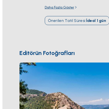
Selimiye
'nin balık meyhaneleri. Karşı ge
Daha Fazla Göster
güneye tek günlük yelken mesafesindek
koylar. Sezon
Nisan ile Ekim
arası açık; 
Önerilen Tatil Süresi
:
İdeal
1
gün
Editörün Fotoğrafları