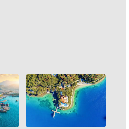
) ve
eleyen
alıyor.