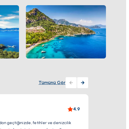
Tümünü Gör
Strol
4.9
rdan geçtiğinizde, fetihler ve denizcilik
Marmaris'in büyül