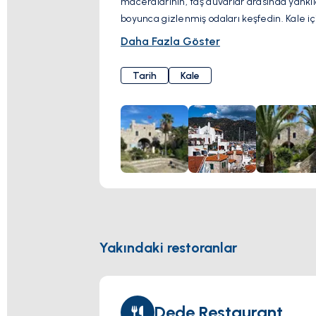
maceralarının, taş duvarlar arasında yankıl
boyunca gizlenmiş odaları keşfedin. Kale iç
çıkın ve kale surlarından limanın ve sahi
Daha Fazla Göster
görebilirsiniz. Tarih meraklıları, kültür 
cazibeye hayran kalmanızı sağlayacak un
Tarih
Kale
Yakındaki restoranlar
Dede Restaurant