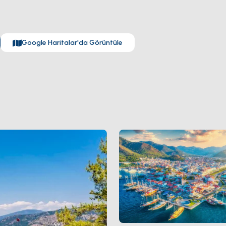
çişler — ithal beyaz kumlu plajıyla ünlü
Sedir Adası
(Kleopatra Adası
i Yunan adası
Symi
. Şehrin kendisi cazibe değil; körfez ve onu çevr
Haziran ve Eylül Ağustos trafiği olmadan ılık su ve düzenli meltemi yak
Google Haritalar'da Görüntüle