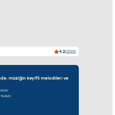
4.2
(
1250
)
e, müziğin keyifli melodileri ve
 sürün
 bulun.
tmosferinde Likya Uygarlığı'na zaman
i Bayraklı plajların tadını çıkarın