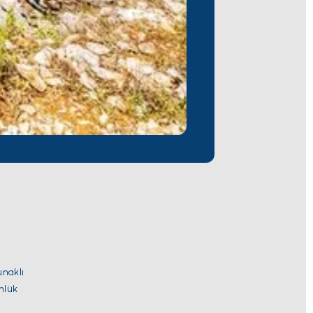
unaklı
ünlük