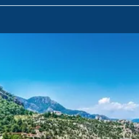
Köyceğiz'de çam ormanları ve narenciye ağaçlarıyla süslenmiş d
Marmaris, sizi kültürel zenginlik, doğal güzellik ve unutulmaz a
Marmaris’e en yakın havalimanı olan
Dalaman Havalimanı
, k
başlangıç noktasıdır. Yolculuğunuzun başında havalimanından y
unutulmaz deniz maceranıza hızlı bir şekilde atılabilirsiniz.