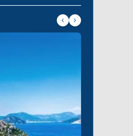
oğanın sakinliğini içinize çekin
nılarla dolu bir yolculuğa davet ediyor.
eyifli bir tekne turu için mükemmel bir
apacağınız kısa bir transfer ile