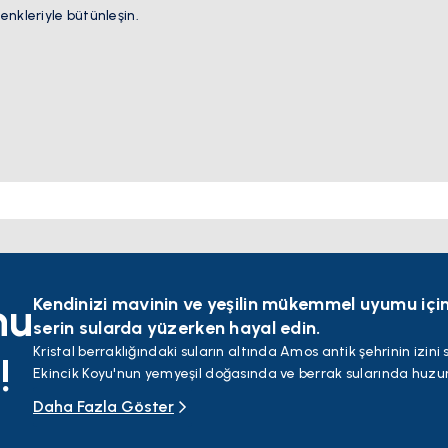
enkleriyle bütünleşin.
Kendinizi mavinin ve yeşilin mükemmel uyumu içind
nu
serin sularda yüzerken hayal edin.
Kristal berraklığındaki suların altında Amos antik şehrinin izini
!
Ekincik Koyu'nun yemyeşil doğasında ve berrak sularında huzur
Dalyan'ın tarihi sokaklarında, antik kalıntılarında ve mistik a
Daha Fazla Göster
yolculuğuna çıkın.
Rüzgar sörfü ve dalış tutkunuzu Sarıgerme'de canlandırın ve Mav