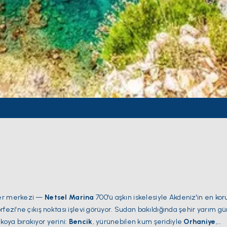
rter merkezi —
Netsel Marina
700'ü aşkın iskelesiyle Akdeniz'in en kor
rfezi'ne çıkış noktası işlevi görüyor. Sudan bakıldığında şehir yarım g
oya bırakıyor yerini:
Bencik
, yürünebilen kum şeridiyle
Orhaniye
,