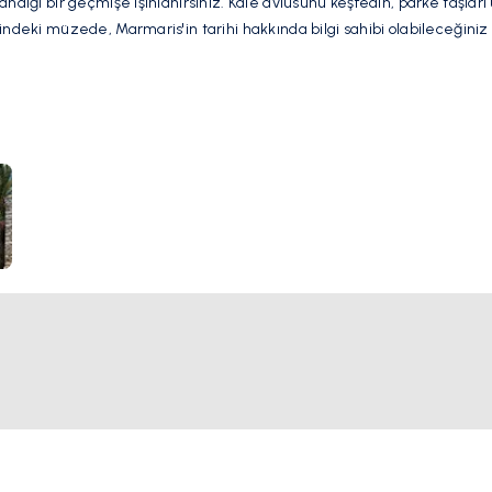
andığı bir geçmişe ışınlanırsınız. Kale avlusunu keşfedin, parke taşlar
indeki müzede, Marmaris'in tarihi hakkında bilgi sahibi olabileceğini
lin panoramik manzarasına ulaşın; masmavi suların ve uzakta yükselen
sevenler ve muhteşem manzaraların peşinde koşanlar için Marmaris Kale
utulmaz bir deneyim vadediyor.