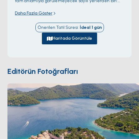
tam anlamıyla görülemeyecek sayılı yerlerden biri:
tek yol kıyı boyunca uzanıyor, en güzel köşeler ise
Daha Fazla Göster
yalnızca denizden açılıyor. Adanın batı üçte biri
Mljet
Milli Parkı
; Halep çamı ormanının içine yerleşmiş iki
Önerilen Tatil Süresi
:
İdeal
1
gün
tuzlu su gölü —
Veliko Jezero
ile
Malo Jezero
— ve
büyük gölün ortasındaki adacıkta 12. yüzyıldan kalma
Haritada Görüntüle
bir Benediktin manastırı bulunuyor.
Polače
veya
Pomena
'da demirleyip kano kiralayabilir, göl
kıyısındaki aile işletmesi bir konobada ızgara balık
yiyebilir ve cruise gemilerinin asla göremediği bir
Editörün Fotoğrafları
Mljet ile karşılaşabilirsiniz. Ada
Korčula
'nın iki saat
güneyinde,
Dubrovnik
'in ise yarım gün uzağında yer
alıyor. Sezon
Mayıs ile Eylül
arasında açık; Haziran
ayı sivrisinekten arınmış, denizin de yeterince ılındığı
ideal dönem.