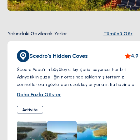
Yakındaki Gezilecek Yerler
Tümünü Gör
Scedro's Hidden Coves
4.9
Šćedro Adası'nın büyüleyici kıyı şeridi boyunca, her biri
Adriyatik'in güzelliğinin ortasında saklanmış tertemiz
cennetler olan gözlerden uzak koylar yer alır. Bu hazineler
sizi kristal berraklığındaki suların, el değmemiş kıyıların ve
Daha Fazla Göster
derin huzurun beklediği adanın bozulmamış doğasını
yaşamaya davet ediyor.
Activite
Kendinizi Šćedro'nun gür yeşillikleriyle çevrili gizli bir koya
yelken açarken hayal edin. Serinletici Adriyatik'e dalın,
şnorkel ile su altı dünyasını keşfedin ya da sadece özel bir
plajda güneşlenin. Bu koylar kalabalıktan kaçış, gerçek