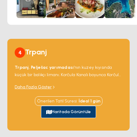
isteklerinize göre hazırlanmış romantik bir özel akşam
yemeğinin tadını çıkarın.
Yemeğinizi küratörlüğündeki şarap listesinden bir seçim ile
yükseltin. En kaliteli Hırvat şaraplarını keşfedin ve seçtiğiniz
yemeklerle ustalıkla eşleştirilen uluslararası lezzetleri
keşfedin.
Trpanj
4
Trpanj
,
Pelješac yarımadası
'nın kuzey kıyısında
küçük bir balıkçı limanı; Korčula Kanalı boyunca Korčula
Şehri'nin karşısında. Köy küçük bir feribot limanını, iki
Daha Fazla Göster
restoranı ve tepede 14. yüzyıldan kalma bir Venedik
kalesinin yıkık duvarlarını barındırıyor. Köyün
Önerilen Tatil Süresi
:
İdeal
1
gün
arkasındaki Pelješac yarımadası deniz üzerinde dik
güneye bakan bağlardan ünlü
Dingač
ve
Postup
Haritada Görüntüle
kırmızı şaraplarını yetiştiriyor — ikisi de köy şarap
dükkânlarında bulunuyor. Trpanj
Korčula
'dan 90
dakikalık yelken mesafesinde ve Dubrovnik ile Split