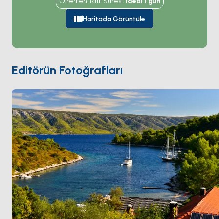
Önerilen Tatil Süresi
:
İdeal
1
gün
kum lekeleri ve 10 metre berraklığı olan U şekilli bir
körfez. Körfezin üstündeki tepede 15. yüzyıldan kalma
Haritada Görüntüle
yıkık bir
Dominik manastırı
duruyor — etrafındaki köy
yüzyıllardır terk edilmiş. Scedro
Hvar Şehri
'nden 30
dakikalık yelken mesafesinde. Sezon
Mayıs ile Ekim
arası açık; çoğu tekne onu Hvar gece hayatından
Editörün Fotoğrafları
gecelik bir kaçış olarak kullanıyor.