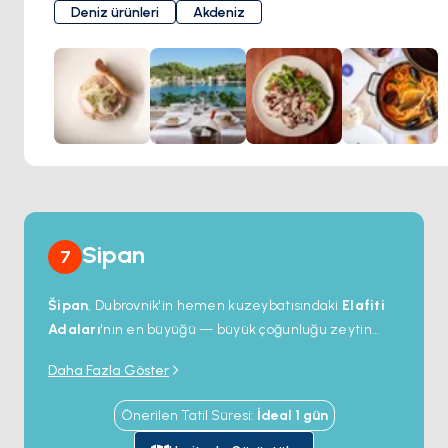
müşterilerin mutfak lezzetlerinin tadını çıkarırken sakin
Deniz ürünleri
Akdeniz
Okuklje Körfezi'nin panoramik manzarasını sunan
masaların stratejik olarak yerleştirildiği çatı terasına kadar
uzanıyor.
Sipan
7
Šipan
, Dubrovnik'in hemen kuzeybatısındaki
Elafiti
Adaları
'nın en büyüğü — büyük çoğunluğu zeytin
bahçeleriyle kaplı 16 kilometrekare; karşıt kıyılarda tek
Daha Fazla Göster
bir 5 kilometrelik yolla bağlanmış iki köy var.
Kuzeybatıdaki
Šipanska Luka
, onlarca yatı
Önerilen Tatil Süresi
:
İdeal
1
gün
barındırabilen uzun bir doğal limanın başında yer