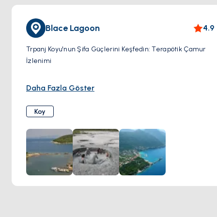
Blace Lagoon
4.9
Trpanj Koyu'nun Şifa Güçlerini Keşfedin: Terapötik Çamur
İzlenimi
Hırvatistan'ın Blace şehrinde Trpanj Koyu'nun doğal
Daha Fazla Göster
wellness harikalarını deneyimleyin. Bu eşsiz destinasyon,
şifa özellikleri ile ünlü terapötik çamura sahiptir. Bilimsel
Koy
araştırmalar, romatizmal ve kadın genital hastalıkların
tedavisindeki etkinliğini doğrulamış, bazı tanınmış Adriyatik
spa'larının faydalarını aşmıştır.