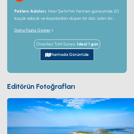
Pakleni Adaları
, Hvar Şehri'nin hemen güneyinde 20
küçük adacık ve kayalardan oluşan bir dizi; adını bir
zamanlar ahşap tekneleri kapatmak için kullanılan
Daha Fazla Göster
çam reçinesinden (paklina) alıyor. İki ana demirleme
noktası — Sveti Klement'teki
Palmižana
ve
Önerilen Tatil Süresi
:
İdeal
1
gün
Vlaka'daki kanal — yazları günde yüzlerce charter
yatını ağırlıyor. Marinkovac'taki
Carpe Diem Beach
Haritada Görüntüle
Adriyatik'in en tanınmış beach club'larından biri; Hvar
Şehri'nin gece hayatı mekânlarıyla aynı grup
tarafından işletiliyor.
Stipanska
ve
Mlini
'deki kum
tabanlı yüzme noktaları daha sakin kalıyor. Pakleni
Editörün Fotoğrafları
Hvar Şehri
'nden 15 dakikalık yelken mesafesinde.
Sezon
Mayıs ile Ekim
arası açık.