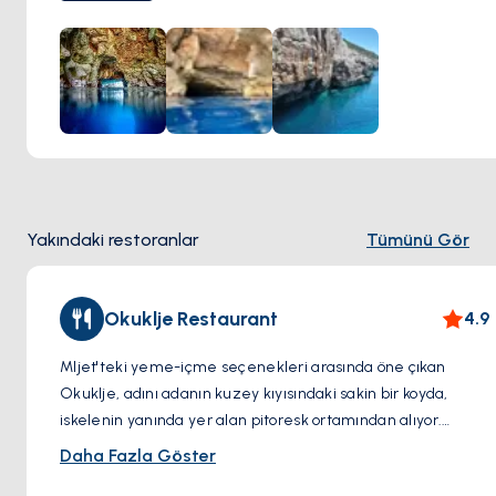
yüzme yapabilirler.
Yakındaki restoranlar
Tümünü Gör
Okuklje Restaurant
4.9
Mljet'teki yeme-içme seçenekleri arasında öne çıkan
Okuklje, adını adanın kuzey kıyısındaki sakin bir koyda,
iskelenin yanında yer alan pitoresk ortamından alıyor.
Burada müşteriler, yemeklerinin rustik bir açık fırında
Daha Fazla Göster
ustalıkla hazırlandığına tanık olabilirler. Restoranın cazibesi,