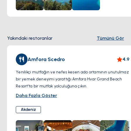
anlamda gevşeme imkanı sunuyor.
Šćedro'nun koyları nefes kesen manzaralardan çok daha
fazlasını barındırır. Ada maceranıza bir tarih katmanı
ekleyerek antik yerleşimlerin ve manastırların kalıntılarını
araştırın. Dalgaların yumuşak sesi ve güneşin sıcaklığı her
Yakındaki restoranlar
Tümünü Gör
türlü stresi eritsin.
Amfora Scedro
4.9
Yenilikçi mutfağın ve nefes kesen ada ortamının unutulmaz
bir yemek deneyimi yarattığı Amfora Hvar Grand Beach
Resort'ta bir mutfak yolculuğuna çıkın.
Amfora Šćedro'nun restoranları en taze yerel malzemeleri
Daha Fazla Göster
ve Akdeniz'in canlı lezzetlerini kutluyor. Ustalıkla
hazırlanmış deniz ürünlerinin, leziz makarna yemeklerinin
Akdeniz
ve adanın mutfak mirasından ilham alan baştan çıkarıcı
kreasyonların tadını çıkarın. Sahil kenarında rahat
yemeklerin, çok çeşitli kaliteli yemeklerin veya