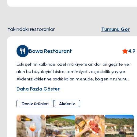
dönüş yolunda yerel bir meyhanede keyifli bir öğle yemeği
yiyerek bisiklet turunuzu tamamlayın.
Yakındaki restoranlar
Tümünü Gör
Bowa Restaurant
4.9
Eski şehrin kalbinde, özel mülkiyete ait dar bir geçitte yer
alan bu büyüleyici bistro, samimiyet ve çekicilik yayıyor.
Akdeniz köklerine sadık kalan menüde, bölgenin ruhunu
yakalayan hafif, renkli ve mevsimlik yemekler yer alıyor.
Daha Fazla Göster
Midye ve balık tempura gibi taze lezzetlerin sergilendiği
spesiyaliteler sık sık dönüşümlü olarak sunulmaktadır. İlginç
Deniz ürünleri
Akdeniz
ambiyansı ve nefis yemekleri ile bu bistro, keyifli bir öğle
yemeği için ideal mekandır.