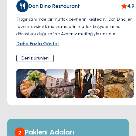
Don Dino Restaurant
4.9
Trogir sahilinde bir mutfak cevherini keşfedin. Don Dino, en
taze mevsimlik malzemelerin mutfak başyapıtlarına
dönüştürüldüğü rafine Akdeniz mutfağıyla ünlüdür.
Kusursuz hizmet, seçkin bir şarap listesi ve nefes kesici
Daha Fazla Göster
manzaralara sahip sofistike bir ortam. Yerel kaynaklı deniz
ürünleri, birinci sınıf etler ve Dalmaçya kıyılarının cömertliği,
Deniz Ürünleri
çağdaş lezzetleri kucaklarken geleneği onurlandıran
yenilikçi dokunuşlarla hazırlanmakta.
Pakleni Adaları
2