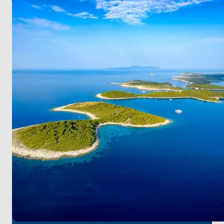
ve yerel mutfağın tadını çıkarabileceğiniz büyüleyici
Trpanj köyüne doğru yola çıkacağız.
Yolculuğumuz, Venedik mimarisi ve zengin kültürel
mirasıyla ünlü Orta Çağ kenti Korčula'ya devam
ediyor.
Daha sonra muhteşem milli parklara ve el değmemiş
plajlara ev sahipliği yapan yemyeşil Mljet adasını
ziyaret edeceğiz.
Son olarak, antik şehir surları boyunca
yürüyebileceğiniz ve nefes kesen manzaraların
tadını çıkarabileceğiniz tarihi Dubrovnik kentinde
maceramızı sonlandıracağız.
Trogir'de tekne turuna başlayacaklar için en yakın
varış noktası Split Havalimanı. Yolculuğunuzun
başında havalimanından yapacağınız kısa bir
transfer ile unutulmaz deniz maceranıza hızlı bir
şekilde atılabilirsiniz. Adriyatik'in bu gizli cevherine
yapacağınız yolculukta bize katılın ve ömür boyu
sürecek anılar yaratın!