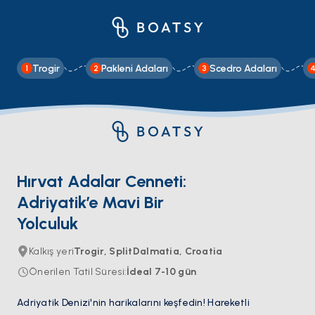
Trogir
Pakleni Adaları
Scedro Adaları
1
2
3
Hırvat Adalar Cenneti:
Adriyatik’e Mavi Bir
Yolculuk
Kalkış yeri
Trogir, SplitDalmatia, Croatia
Önerilen Tatil Süresi
:
İdeal
7-10
gün
Adriyatik Denizi'nin harikalarını keşfedin! Hareketli