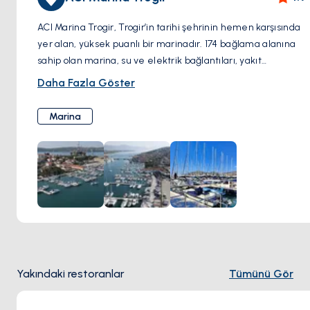
ACI Marina Trogir, Trogir’in tarihi şehrinin hemen karşısında
yer alan, yüksek puanlı bir marinadır. 174 bağlama alanına
sahip olan marina, su ve elektrik bağlantıları, yakıt
istasyonu, modern hijyen tesisleri ve 7/24 güvenlik gibi
Daha Fazla Göster
olanaklar sunar. Marinanın konumu, UNESCO tarafından
koruma altına alınan Trogir’in Eski Şehri’nin büyüleyici
Marina
manzaralarını sunarak, zengin tarihini ve kültürünü
keşfetmek için mükemmel bir başlangıç noktasıdır.
Yakındaki restoranlar ve mağazalar sayesinde ACI Marina
Trogir, konfor ve cazibeyi bir araya getirir.
Yakındaki restoranlar
Tümünü Gör