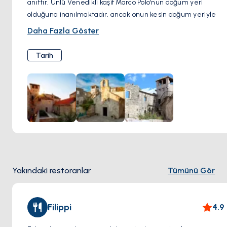
anıttır. Ünlü Venedikli kaşif Marco Polo'nun doğum yeri
olduğuna inanılmaktadır, ancak onun kesin doğum yeriyle
ilgili tarihi kayıtlar kesin değildir. Ev, geleneksel bir Dalmat
Daha Fazla Göster
mimari tarzına sahip etkileyici bir taş yapıdır.
Marco Polo Evi'ni ziyaret edenler, iç mekanı keşfedebilir;
Tarih
burası, Marco Polo'nun hayatı ve seyahatleri üzerine
kurulmuş bir müzeye dönüştürülmüştür. Müzede, İpek Yolu
boyunca Polo'nun seyahatleri, farklı kültürlerle
karşılaşmaları ve keşiflerinin dünya tarihine etkisi hakkında
içgörü sağlayan sergiler, artefaktlar ve gösteriler
bulunmaktadır.
Yakındaki restoranlar
Tümünü Gör
Filippi
4.9