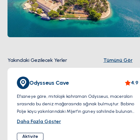
Yakındaki Gezilecek Yerler
Tümünü Gör
Odysseus Cave
4.9
Efsaneye göre, mitolojik kahraman Odysseus, maceraları
sırasında bu deniz mağarasında sığınak bulmuştur. Babino
Polje köyü yakınlarındaki Mljet'in güney sahilinde bulunan
mağaraya tekne veya kano ile ulaşılabilir. Ziyaretçiler,
Daha Fazla Göster
muhteşem turkuaz suları ve kalker oluşumlarını hayranlıkla
izleyebilir ve hatta mağaranın davetkâr sularında serin bir
Aktivite