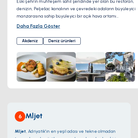
Eski şehrin muhteşem sahil şeridinde yer alan bu restoran,
denizin, Pelješac kanalının ve çevredeki adaların büyüleyici
manzarasına sahip büyüleyici bir açık hava ortamı
sunmaktadır. Buradaki mutfak, çeşitli et yemekleri ile
Daha Fazla Göster
tamamlanan taze balık odaklı, Akdeniz'in özünü
benimseyen klasik sadeliği temsil etmektedir. Yemek
Akdeniz
Deniz ürünleri
deneyimini zenginleştiren, Korčula'nın ünlü üzüm
bağlarından ve komşu Pelješac yarımadasından elde edilen
şarapları öne çıkaran kısa bir şarap listesidir.
Mljet
6
Mljet
, Adriyatik'in en yeşil adası ve tekne olmadan