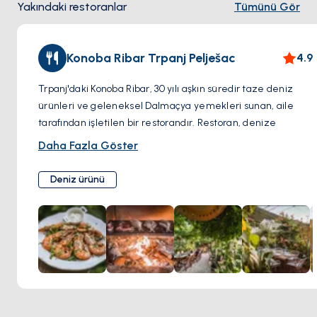
Yakındaki restoranlar
Tümünü Gör
Konoba Ribar Trpanj Pelješac
4.9
Trpanj'daki Konoba Ribar, 30 yılı aşkın süredir taze deniz
ürünleri ve geleneksel Dalmaçya yemekleri sunan, aile
tarafından işletilen bir restorandır. Restoran, denize
sadece birkaç adım uzaklıktaki büyüleyici bir taş binada yer
Daha Fazla Göster
almaktadır ve Pelješac yarımadasının muhteşem
manzarasını sunmaktadır.
Deniz ürünü
Konoba Ribar'ın menüsünde yerel balıkçılar tarafından
günlük olarak yakalanan taze deniz ürünleri ağırlıklı olmak
üzere yerel kaynaklı malzemeler yer almaktadır.
Konoba Ribar'da deniz ürünlerinin yanı sıra makarna, et ve
güveç gibi çeşitli geleneksel Dalmaçya yemekleri de
sunulmaktadır.
Konoba Ribar'ın atmosferi sıcak ve misafirperverdir.
Restoran aynı zamanda yerel halkla tanışmak ve Dalmaçya