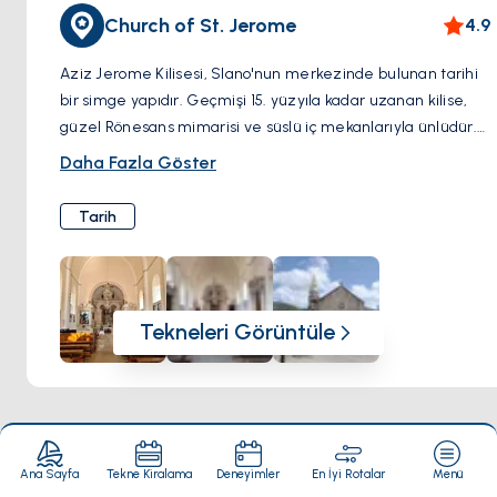
Church of St. Jerome
4.9
Aziz Jerome Kilisesi, Slano'nun merkezinde bulunan tarihi
bir simge yapıdır. Geçmişi 15. yüzyıla kadar uzanan kilise,
güzel Rönesans mimarisi ve süslü iç mekanlarıyla ünlüdür.
Ziyaretçiler kilisenin zarif cephesine hayranlık duyabilir,
Daha Fazla Göster
çarpıcı sanat eserleri ve dini eserlerle süslenmiş iç
mekanını keşfedebilir ve zengin tarihi hakkında bilgi
Tarih
edinebilir.
Tekneleri Görüntüle
Yakındaki restoranlar
Tümünü Gör
Ana Sayfa
Tekne Kiralama
Deneyimler
En İyi Rotalar
Menü