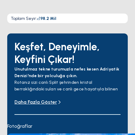
Toplam Seyir
:
98.2
Mil
Keşfet, Deneyimle,
Keyfini Çıkar!
Unutulmaz tekne turumuzla nefes kesen Adriyatik
Denizi'nde bir yolculuğa çıkın.
Rotanız sizi canlı Split şehrinden kristal
berraklığındaki suları ve canlı gece hayatıyla bilinen
büyüleyici Pakleni Adalarına doğru bir yolculuğa
Daha Fazla Göster
çıkarıyor.
Daha sonra sizi gür yeşillikler ve el değmemiş
plajlarla gizli bir mücevher olan sakin Scedro
Adası'na götüreceğiz.
Fotoğraflar
Ardından bölgenin zengin tarihini keşfedebileceğiniz