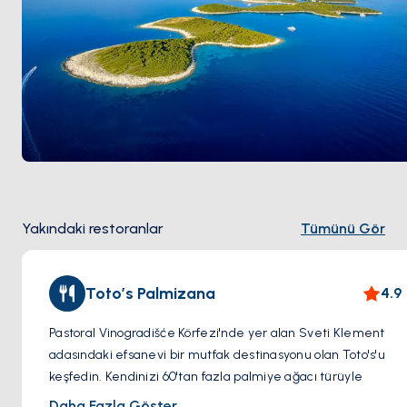
Yakındaki restoranlar
Tümünü Gör
Toto’s Palmizana
4.9
Pastoral Vinogradišće Körfezi'nde yer alan Sveti Klement
adasındaki efsanevi bir mutfak destinasyonu olan Toto's'u
keşfedin. Kendinizi 60'tan fazla palmiye ağacı türüyle
bezenmiş yemyeşil bir botanik vahaya bırakın ve
Daha Fazla Göster