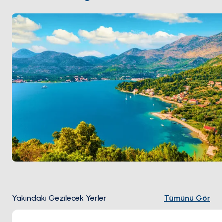
mesafesinde. Slano
Dubrovnik
'ten 60 dakika. Sezon
Nisan ile Ekim
arası açık.
Yakındaki Gezilecek Yerler
Tümünü Gör