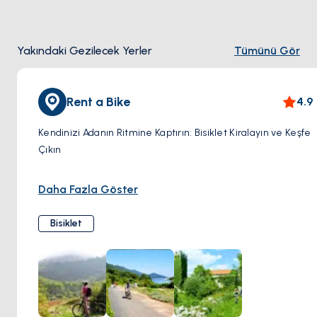
Yakındaki Gezilecek Yerler
Tümünü Gör
Rent a Bike
4.9
Kendinizi Adanın Ritmine Kaptırın: Bisiklet Kiralayın ve Keşfe
Çıkın
Neden harika: Şipan, sakin yolları ve etkileyici
Daha Fazla Göster
manzaralarıyla bisikletçiler için bir cennettir. Kendi
hızınızda keşfe çıkarak gizli plajları, şirin köyleri ve
Bisiklet
zeytinlikleri keşfedin.
Lojistik: Şipan'ın ana köylerinden Suđurađ veya Šipanska
Luka'da bisiklet kiralama yerleri bulun. Yanınıza su ve
atıştırmalıklar almayı unutmayın.
Daha fazla cazibe: Gizli bir koyda serinlemek için durun ve