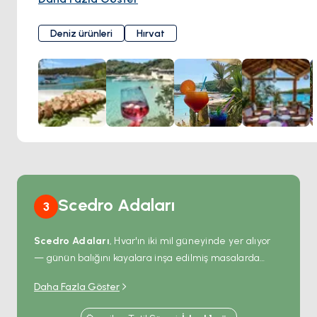
gerçekten eşsiz bir yemek deneyimi yaratın. Toto
denizcileri ve seçici gezginleri şu özelliklerle memnun
Deniz ürünleri
Hırvat
ediyor:
Adriyatik'in Tadı: En taze deniz ürünlerini ve otantik Hırvat
lezzetlerini, modern ilhamla harmanlanmış bir menü.
Unutulmaz Ambiyans: Parıldayan körfeze bakan nefes
kesen terasta yemek yiyin; romantik bir akşam veya
gerçekten özel bir gün için mükemmel bir ortam.
Özel Şarap Seçimi: Kapsamlı listeyle Hırvat şarabının en
iyilerini keşfedin. Bilgili personeli, yemeğiniz için
mükemmel eşleştirme konusunda size rehberlik edecektir.
Scedro Adaları
3
Scedro Adaları
, Hvar'ın iki mil güneyinde yer alıyor
— günün balığını kayalara inşa edilmiş masalarda
ızgaralayan bir avuç yalnızca yaz aylarına ait aile
Daha Fazla Göster
konobası dışında ıssız küçük bir ormanlık adacık zinciri.
Lovišća
'daki ana demirleme noktası deniz tabanında