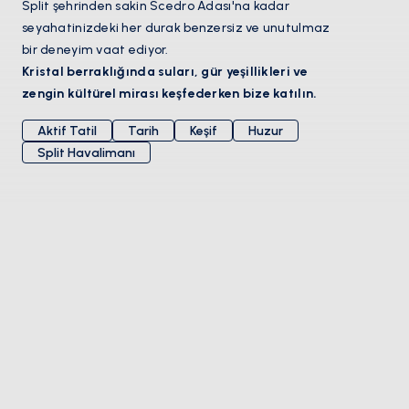
Split şehrinden sakin Scedro Adası'na kadar
seyahatinizdeki her durak benzersiz ve unutulmaz
bir deneyim vaat ediyor.
Kristal berraklığında suları, gür yeşillikleri ve
zengin kültürel mirası keşfederken bize katılın.
Aktif Tatil
Tarih
Keşif
Huzur
Split Havalimanı