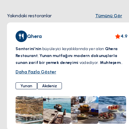
Yakındaki restoranlar
Tümünü Gör
Qhera
4.9
Santorini’nin
büyüleyici kayalıklarında yer alan
Qhera
Restaurant
,
Yunan mutfağını modern dokunuşlarla
sunan zarif bir yemek deneyimi
vadediyor.
Muhteşem
kaldera manzarası eşliğinde
,
taze deniz ürünleri, yerel
Daha Fazla Göster
malzemeler ve özenle hazırlanan Akdeniz lezzetleri
,
adanın büyüleyici atmosferiyle bütünleşiyor. Özel olarak
Yunan
Akdeniz
seçilmiş şaraplar, her yemeği mükemmel bir şekilde
tamamlayarak
damaklarda unutulmaz bir tat bırakıyor
.
İster
romantik bir gün batımı yemeği
, ister
Ege’ye karşı
keyifli bir öğle yemeği
olsun,
Qhera Restaurant
,
Santorini’de benzersiz bir gastronomi deneyimi sunuyor.