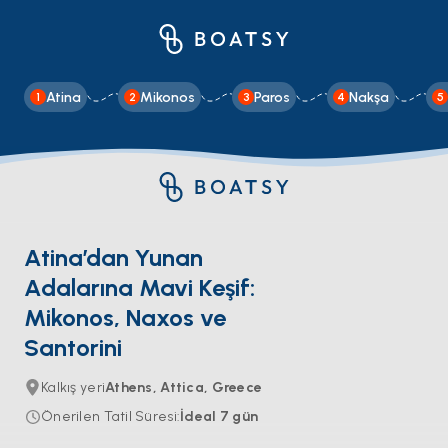
Atina
Mikonos
Paros
Nakşa
1
2
3
4
5
Atina’dan Yunan
Adalarına Mavi Keşif:
Mikonos, Naxos ve
Santorini
Kalkış yeri
Athens, Attica, Greece
Önerilen Tatil Süresi
:
İdeal
7
gün