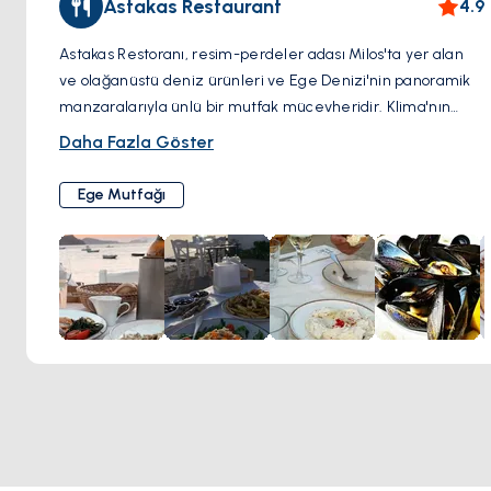
Astakas Restaurant
4.9
Astakas Restoranı, resim-perdeler adası Milos'ta yer alan
ve olağanüstü deniz ürünleri ve Ege Denizi'nin panoramik
manzaralarıyla ünlü bir mutfak mücevheridir. Klima'nın
büyüleyici balıkçı köyünü gören bir uçurumun üzerinde yer
Daha Fazla Göster
alan restoran, muhteşem mutfağını mükemmel bir şekilde
tamamlayan büyüleyici bir ortam sunar. Astakas'a
Ege Mutfağı
girdiğinizde, beyaz badanalı duvarlar ve ahşap vurguların
zamansız bir Akdeniz çekiciliği yarattığı sıcak ve davetkar
bir ambiyans sizi karşılar. Geniş teras, adanın çarpıcı doğal
güzelliğini içine çekerek bir gastronomik yolculuğa dalmak
için ideal bir seyir noktası sunar. Astakas, yerel malzemeler
ve geleneksel tarifler kullanılarak ustaca hazırlanan taze
deniz ürünleri yemekleriyle ünlüdür. Leziz ıstakoz ve
ızgara ahtapotundan narin balık filetolarına ve deniz ürünlü
makarnaya kadar, her yemek duyuları şenlendiren bir
mutfak şaheseridir. Seçkin Yunan şarapları ile eşleştirilmiş
ve özenli servis ile sunulan Astakas Restoranı'nda yemek