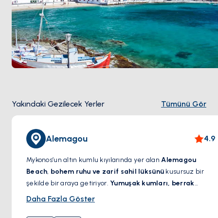
Yakındaki Gezilecek Yerler
Tümünü Gör
Alemagou
4.9
Mykonos’un altın kumlu kıyılarında yer alan
Alemagou
Beach
,
bohem ruhu ve zarif sahil lüksünü
kusursuz bir
şekilde bir araya getiriyor.
Yumuşak kumları, berrak
suları ve rahat ama enerjik atmosferiyle
, huzur ve şıklığı
Daha Fazla Göster
bir arada sunan bu plaj, eşsiz bir kaçış noktasıdır. İster