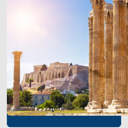
tadını çıkarın. Antik kalıntıları, orta çağ kalelerini ve
renkli ada mimarisini keşfedin. Yöresel lezzetleri
tatmayı unutmayın...
Bu unutulmaz adalar arası macerada bize katılın ve
ömür boyu sürecek anılar yaratın. Atina Uluslararası
Havaalanı en yakın varış noktasıdır. Yolculuğunuzun
başında havalimanından yapacağınız kısa bir
transfer ile unutulmaz deniz maceranıza hızlı bir
şekilde atılabilirsiniz.