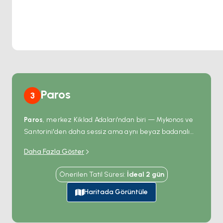
Paros
3
Paros
, merkez Kiklad Adaları'ndan biri — Mykonos ve
Santorini'den daha sessiz ama aynı beyaz badanalı
köy geometrisine sahip. Kuzey kıyısındaki
Naoussa
Daha Fazla Göster
liman kasabası Venedik döneminden kalma taş bir
mendireği, masaları doğrudan rıhtımda olan bir balık
Önerilen Tatil Süresi
:
İdeal
2
gün
meyhanesi sırasını ve zincirdeki en güzel gün
batımlarından birini barındırıyor. Köyün güneyinde
Haritada Görüntüle
Kolymbithres
plajı rüzgâr ve suyla şekillendirilmiş
sürreal pürüzsüz granit kayaları sunuyor. Kardeş ada