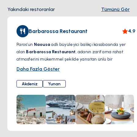
Yakındaki restoranlar
Tümünü Gör
Barbarossa Restaurant
4.9
Paros’un
Naousa
adlı büyüleyici balıkçı kasabasında yer
alan
Barbarossa Restaurant
, adanın zarif ama rahat
atmosferini mükemmel şekilde yansıtan ünlü bir
gastronomi noktasıdır. Deniz kenarındaki eşsiz konumuyla
Daha Fazla Göster
dikkat çeken bu ikonik restoran, taze deniz ürünleri,
Akdeniz mutfağı ve özenle hazırlanmış Yunan lezzetleriyle
Akdeniz
Yunan
öne çıkıyor. Menüsünde ızgara ahtapot, ıstakozlu makarna
ve yerel olarak temin edilen taze balık gibi özel tatlar
bulunuyor; geleneksel tarifler modern dokunuşlarla
yeniden hayat buluyor.
Barbarossa’da yemek yemek sadece bir öğün değil,
unutulmaz bir deneyimdir. Gün batımında Ege Denizi’ne
karşı bir kadeh şarabın tadını çıkarırken ya da deniz