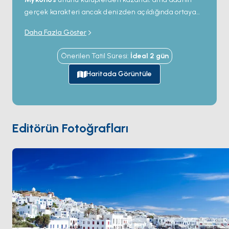
gerçek karakteri ancak denizden açıldığında ortaya
çıkıyor. Güney kıyısı enerjisini
Psarou
,
Paraga
ve
Daha Fazla Göster
Super Paradise
gibi beach club'larından alıyor —
burada öğle yemeği rahatlıkla 12 saatlik bir kutlamaya
Önerilen Tatil Süresi
:
İdeal
2
gün
dönüşebilir; kuzey ise rüzgârlı sessiz koyları ve
günübirlikçilerin asla denk gelmediği meyhaneleriyle
Haritada Görüntüle
başka bir Mykonos'u barındırıyor. UNESCO arkeolojik
alanı
Delos
sadece 40 dakika batıda; yanı başındaki
insansız
Rhenia
adası ise Kiklad Adaları'nın en iyi
yüzme sularına sahip. Chora'ya döndüğünüzde
Editörün Fotoğrafları
Nammos
'ta yemek yiyebilir veya
Little Venice
'in
teraslarından yel değirmenlerinin üstüne düşen gün
batımını izleyebilirsiniz. Sezon
Mayıs ile Ekim
arası
açık; Haziran ve Eylül sıcak ama Ağustos
kalabalığından arınmış aylar.