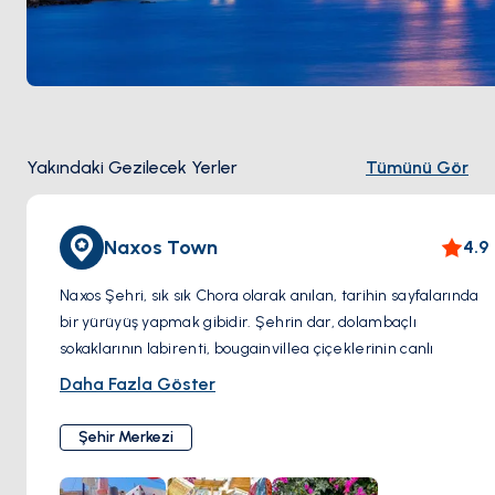
Yakındaki Gezilecek Yerler
Tümünü Gör
Naxos Town
4.9
Naxos Şehri, sık sık Chora olarak anılan, tarihin sayfalarında
bir yürüyüş yapmak gibidir. Şehrin dar, dolambaçlı
sokaklarının labirenti, bougainvillea çiçeklerinin canlı
renklerle bezenmiş beyaz badanalı evlerle bir mozaiktir.
Daha Fazla Göster
Bu büyüleyici sokaklarda dolaşırken, küçük bir adacıkta
konumlanmış ikonik antik mermer bir geçit olan muhteşem
Şehir Merkezi
Portara'ya rastlayacaksınız. Bu anıtsal yapı, Apollon'a
adanmış bir tapınağın kalıntılarıdır ve özellikle gün