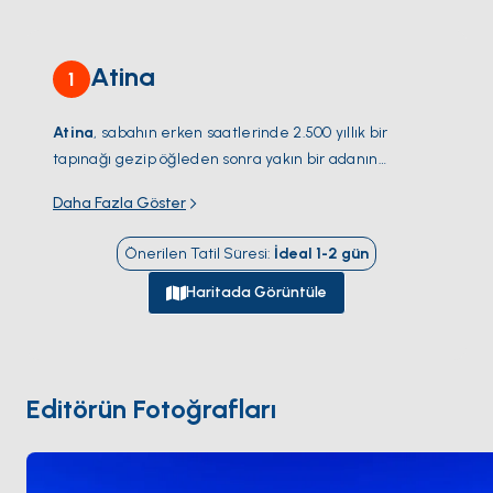
Atina
1
Atina
, sabahın erken saatlerinde 2.500 yıllık bir
tapınağı gezip öğleden sonra yakın bir adanın
koyunda demir atabileceğiniz az sayıdaki şehirden
Daha Fazla Göster
biri. Yemek turist hattından çıktığınız anda farklılaşıyor
—
Mikrolimano
'da taze deniz ürünleri, Pire kıyısında
Önerilen Tatil Süresi
:
İdeal
1-2
gün
saatlerce süren öğle yemekleri. Yunanistan'ın en
büyük marinası
Alimos
, şehrin güney ucunda yer
Haritada Görüntüle
alıyor ve
Saronik Körfezi
ile
Kiklad Adaları
'na
doğrudan açılıyor. Denizden yaklaştığınızda
Sounion
Burnu
'ndaki
Poseidon Tapınağı
'nı kalabalıksız, gün
batımında turuncuya çalan haliyle görürsünüz. Sezon
Editörün Fotoğrafları
Nisan – Ekim
arasında; yelken açmadan önce şehre
bir gün ayırmanız iyi olur.