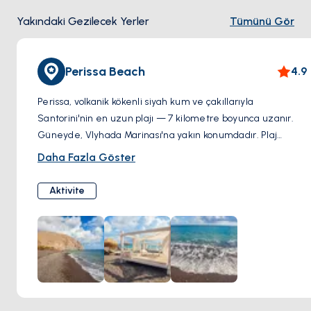
Yakındaki Gezilecek Yerler
Tümünü Gör
Perissa Beach
4.9
Perissa, volkanik kökenli siyah kum ve çakıllarıyla
Santorini'nin en uzun plajı — 7 kilometre boyunca uzanır.
Güneyde, Vlyhada Marinası'na yakın konumdadır. Plaj
boyunca sıralanan barlar ve restoranlar öğle durağı için
Daha Fazla Göster
uygundur; suyu sığ ve sakindir, yüzmek için iyi bir nokta.
Aktivite