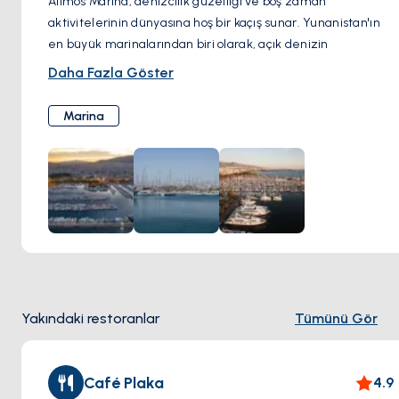
Alimos Marina, denizcilik güzelliği ve boş zaman
aktivitelerinin dünyasına hoş bir kaçış sunar. Yunanistan'ın
en büyük marinalarından biri olarak, açık denizin
cazibesinin bir yansıması olan bir dizi yat ve yelkenliye ev
Daha Fazla Göster
sahipliği yapıyor. Marina boyunca keyifli bir yürüyüş,
ziyaretçilerin ambiyansın tadını çıkarmasını sağlar; sakin
Marina
suların içinde nazikçe sallanan gemilerin zarif hatlarını ve
şık tasarımlarını hayranlıkla izlerler.
Rahatlama arayanlar için, sahil kafeleri davetkar
atmosferleriyle bekler; ziyaretçilere, gemilerin geçişi
sırasında keyifli bir içki içmeleri veya leziz yemeklerin
tadını çıkarmaları için mükemmel bir ortam sunarlar.
Maceracı ruhlar, marinadan ayrılan tekne turlarına katılarak
Atina Rivierası boyunca nefes kesen sahili keşfetme ve gizli
koyları keşfetme fırsatı bulabilirler.
Yakındaki restoranlar
Tümünü Gör
Café Plaka
4.9