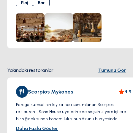
Kiklad güneşinin
tadını çıkarın, ister
dünyaca ünlü DJ’lerin
Plaj
Bar
ritmine kapılın
, ister deniz kenarındaki restoranda
Akdeniz mutfağının
en seçkin lezzetlerini deneyimleyin;
Alemagou, unutulmaz anlar yaşatır.
Mykonos’un doğal
güzelliğiyle lüks plaj kulübü ambiyansını bir araya
getiren mükemmel bir adres.
Yakındaki restoranlar
Tümünü Gör
Scorpios Mykonos
4.9
Paraga kumsalının kıyılarında konumlanan Scorpios
restaurant, Soho House üyelerine ve seçkin ziyaretçilere
bir sığınak sunan bohem lüksünün özünü bünyesinde
barındırıyor. Soho House tarafından yakın zamanda satın
Daha Fazla Göster