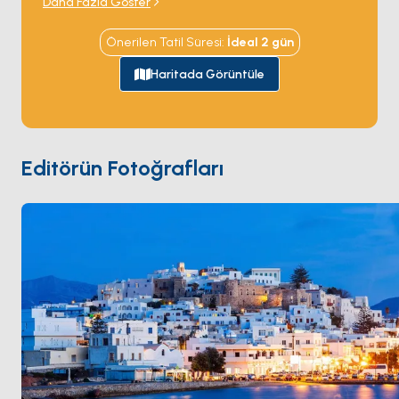
Daha Fazla Göster
limanın hemen açığındaki bir adacıkta tek başına
duruyor ve her gün batımını çerçeveliyor. Chora eski
Önerilen Tatil Süresi
:
İdeal
2
gün
şehri limanın arkasındaki tepeye dar Venedik
sokaklarıyla tırmanıyor; batı kıyısı rüzgâr sörfçüleri ile
Haritada Görüntüle
aile charter'larını eşit çeken 12 kilometrelik kumlu plaj
şeridini sunuyor —
Agios Prokopios
,
Plaka
,
Mikri
Vigla
. İç bölge köyleri
Apiranthos
gibi yerel
zeytinyağı, Naksos peyniri ve yavaş meyhaneleri
Editörün Fotoğrafları
barındırıyor. Naxos
Paros
'tan 90 dakika ve
Santorini
'den 3 saatlik yelken mesafesinde. Sezon
Nisan ile Ekim
arası açık.