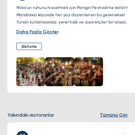
Milos’un ruhunu hissetmek için Panigiri Festivali’ne katılın!
Mandrakia köyünde her yaz düzenlenen bu geleneksel
Yunan kutlamasında, yerel halk ve ziyaretçiler bir araya
gelerek yıldızların altında dans ediyor, canlı müzik eşliğinde
Daha Fazla Göster
şarap içiyor, taze souvlaki’lerin tadını çıkarıyor. Bu renkli ada
festivali, yalnızca bir etkinlik değil; unutulmaz bir deneyim!
Aktivite
Yakındaki restoranlar
Tümünü Gör