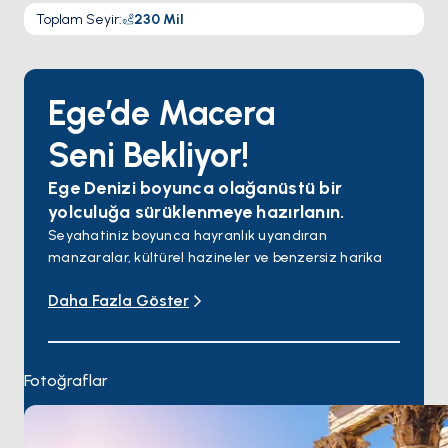
Toplam Seyir
:
230
Mil
Ege’de Macera
Seni Bekliyor!
Ege Denizi boyunca olağanüstü bir
yolculuğa sürüklenmeye hazırlanın.
Seyahatiniz boyunca hayranlık uyandıran
manzaralar, kültürel hazineler ve benzersiz harika
anlarla dolu destinasyonları keşfedin!
Daha Fazla Göster
Maceranıza demokrasi ve felsefeyi doğuran şehir
olan Atina'da başlayın. Şehrin gürültüsünden ve
karmaşasından uzakta, geleneksel köylerin ve
berrak suların huzurunda rahatlayın. Nefes kesen
Fotoğraflar
gün batımları ve muhteşem manzaralarıyla ünlü
ikonik adaları ziyaret edin. Dünyaca ünlü plaj
kulüplerinde dans edin ve tertemiz plajlarda güneşin