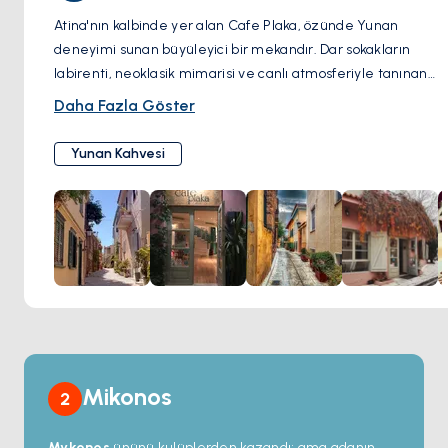
Atina'nın kalbinde yer alan Cafe Plaka, özünde Yunan
deneyimi sunan büyüleyici bir mekandır. Dar sokakların
labirenti, neoklasik mimarisi ve canlı atmosferiyle tanınan
pitoresk Plaka semtinde yer alan bu kafe, hem yerel halkın
Daha Fazla Göster
hem de turistlerin gözdesidir. Taze demlenmiş Yunan
kahvesinin aromasıyla Akdeniz mutfağının kokularının
Yunan Kahvesi
harmanlandığı samimi ambiyansı ile öne çıkıyor. Açık
oturma alanı, insanları izlemek ve Akropolis'in güzel
manzaralarını seyretmek için ideal bir yer sağladığından,
özellikle popülerdir. Café Plaka'nın menüsünde çeşitli
geleneksel Yunan yemekleri ve içecekleri yer alıyor, burası
Yunanistan'ın ünlü olduğu sıcak misafirperverliğinin tadını
çıkarırken otantik lezzetlerin tadına bakmak için
mükemmel bir yer.
Mikonos
2
Mykonos
ününü kulüplerden kazandı; ama adanın