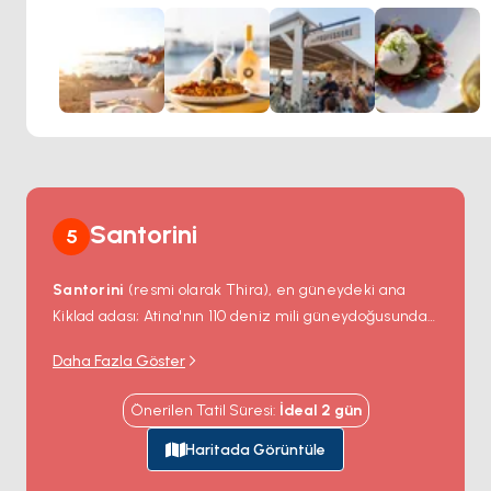
yüksek standartlara öncelik veririz. Yemek felsefemiz taze
malzemeler, geleneksel pişirme teknikleri ve yenilikçi
yaratıcılık etrafında kuruludur, bunun sonucunda da
mevsimlere göre değişen dinamik bir menü ortaya çıkar.
Yemeklerini tamamlayan, hem ulaşılabilir hem de üst
düzey seçkileri içeren ve çoğu kadehte de sipariş
edilebilen geniş bir şarap listesi de mevcuttur.
Santorini
5
Santorini
(resmi olarak
Thira
), en güneydeki ana
Kiklad adası; Atina'nın 110 deniz mili güneydoğusunda
— Bronz Çağı volkanik kaldera kenarının hayatta kalan
Daha Fazla Göster
kısmı. MÖ 1627
Minos patlaması
(insan
medeniyetindeki en büyük volkanik olay) tek dairesel
Önerilen Tatil Süresi
:
İdeal
2
gün
bir adanın merkezini 390 metre derinliğinde 12
kilometre genişliğinde sular altında kalmış kalderaya
Haritada Görüntüle
çökertti; orijinal kenarın dört hilal şeklinde parçasını