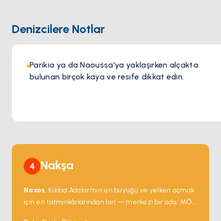
kenarında keyifli bir akşam geçirirken, sıcak atmosferi ve
kusursuz hizmeti her ziyareti özel kılar. Şıklık ve ada
Denizcilere Notlar
ruhunun mükemmel uyumunu sunan Barbarossa, Paros’ta
olağanüstü bir gastronomi deneyimi arayanlar için mutlaka
ziyaret edilmesi gereken bir adrestir.
Parikia ya da Naoussa'ya yaklaşırken alçakta
bulunan birçok kaya ve resife dikkat edin.
Nakşa
4
Naxos
, Kiklad Adaları'nın en büyüğü ve yelken açmak
için en tatminkârlarından biri — merkezi bir ada; MÖ
6. yüzyıldan kalma mermer tapınak kapısı
Portara
,