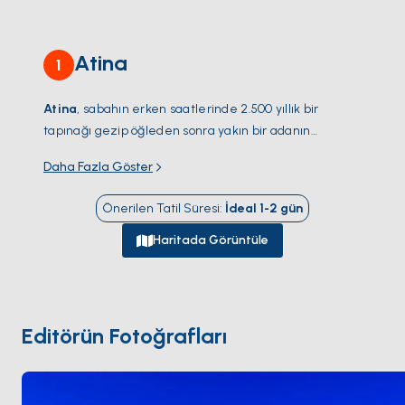
Atina
1
Atina
, sabahın erken saatlerinde 2.500 yıllık bir
tapınağı gezip öğleden sonra yakın bir adanın
koyunda demir atabileceğiniz az sayıdaki şehirden
Daha Fazla Göster
biri. Yemek turist hattından çıktığınız anda farklılaşıyor
—
Mikrolimano
'da taze deniz ürünleri, Pire kıyısında
Önerilen Tatil Süresi
:
İdeal
1-2
gün
saatlerce süren öğle yemekleri. Yunanistan'ın en
büyük marinası
Alimos
, şehrin güney ucunda yer
Haritada Görüntüle
alıyor ve
Saronik Körfezi
ile
Kiklad Adaları
'na
doğrudan açılıyor. Denizden yaklaştığınızda
Sounion
Burnu
'ndaki
Poseidon Tapınağı
'nı kalabalıksız, gün
batımında turuncuya çalan haliyle görürsünüz. Sezon
Editörün Fotoğrafları
Nisan – Ekim
arasında; yelken açmadan önce şehre
bir gün ayırmanız iyi olur.