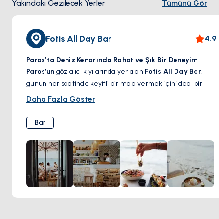
Yakındaki Gezilecek Yerler
Tümünü Gör
Fotis All Day Bar
4.9
Paros’ta Deniz Kenarında Rahat ve Şık Bir Deneyim
Paros’un
göz alıcı kıyılarında yer alan
Fotis All Day Bar
,
günün her saatinde keyifli bir mola vermek için ideal bir
adres.
Rahat ama şık atmosferi, ferahlatıcı imza
Daha Fazla Göster
kokteylleri ve Akdeniz esintili lezzetleriyle
, bu sahil
noktası misafirlerini güneşin tadını çıkarmaya, huzurlu bir
Bar
brunch yapmaya veya akşam esintisiyle el yapımı bir içkinin
keyfini sürmeye davet ediyor. İster sakin bir öğleden sonra,
ister enerjik bir gece geçirmek isteyin,
Fotis All Day Bar
,
adada unutulmaz bir deneyim sunuyor.