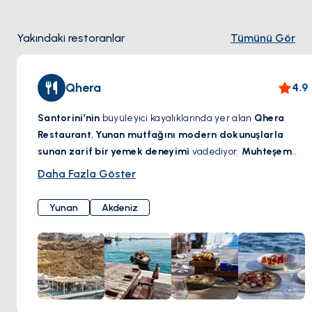
Yakındaki restoranlar
Tümünü Gör
Qhera
4.9
Santorini’nin
büyüleyici kayalıklarında yer alan
Qhera
Restaurant
,
Yunan mutfağını modern dokunuşlarla
sunan zarif bir yemek deneyimi
vadediyor.
Muhteşem
kaldera manzarası eşliğinde
,
taze deniz ürünleri, yerel
Daha Fazla Göster
malzemeler ve özenle hazırlanan Akdeniz lezzetleri
,
adanın büyüleyici atmosferiyle bütünleşiyor. Özel olarak
Yunan
Akdeniz
seçilmiş şaraplar, her yemeği mükemmel bir şekilde
tamamlayarak
damaklarda unutulmaz bir tat bırakıyor
.
İster
romantik bir gün batımı yemeği
, ister
Ege’ye karşı
keyifli bir öğle yemeği
olsun,
Qhera Restaurant
,
Santorini’de benzersiz bir gastronomi deneyimi sunuyor.