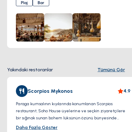
Kiklad güneşinin
tadını çıkarın, ister
dünyaca ünlü DJ’lerin
Plaj
Bar
ritmine kapılın
, ister deniz kenarındaki restoranda
Akdeniz mutfağının
en seçkin lezzetlerini deneyimleyin;
Alemagou, unutulmaz anlar yaşatır.
Mykonos’un doğal
güzelliğiyle lüks plaj kulübü ambiyansını bir araya
getiren mükemmel bir adres.
Yakındaki restoranlar
Tümünü Gör
Scorpios Mykonos
4.9
Paraga kumsalının kıyılarında konumlanan Scorpios
restaurant, Soho House üyelerine ve seçkin ziyaretçilere
bir sığınak sunan bohem lüksünün özünü bünyesinde
barındırıyor. Soho House tarafından yakın zamanda satın
Daha Fazla Göster