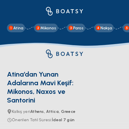
Atina
Mikonos
Paros
Nakşa
1
2
3
4
5
Atina’dan Yunan
Adalarına Mavi Keşif:
Mikonos, Naxos ve
Santorini
Kalkış yeri
Athens, Attica, Greece
Önerilen Tatil Süresi
:
İdeal
7
gün