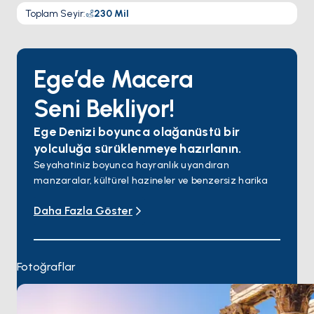
Toplam Seyir
:
230
Mil
Ege’de Macera
Seni Bekliyor!
Ege Denizi boyunca olağanüstü bir
yolculuğa sürüklenmeye hazırlanın.
Seyahatiniz boyunca hayranlık uyandıran
manzaralar, kültürel hazineler ve benzersiz harika
anlarla dolu destinasyonları keşfedin!
Daha Fazla Göster
Maceranıza demokrasi ve felsefeyi doğuran şehir
olan Atina'da başlayın. Şehrin gürültüsünden ve
karmaşasından uzakta, geleneksel köylerin ve
berrak suların huzurunda rahatlayın. Nefes kesen
Fotoğraflar
gün batımları ve muhteşem manzaralarıyla ünlü
ikonik adaları ziyaret edin. Dünyaca ünlü plaj
kulüplerinde dans edin ve tertemiz plajlarda güneşin