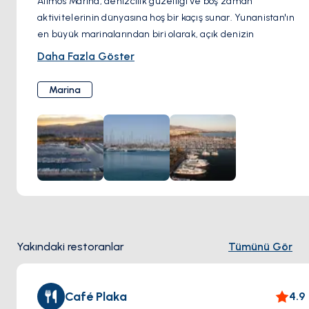
Alimos Marina, denizcilik güzelliği ve boş zaman
aktivitelerinin dünyasına hoş bir kaçış sunar. Yunanistan'ın
en büyük marinalarından biri olarak, açık denizin
cazibesinin bir yansıması olan bir dizi yat ve yelkenliye ev
Daha Fazla Göster
sahipliği yapıyor. Marina boyunca keyifli bir yürüyüş,
ziyaretçilerin ambiyansın tadını çıkarmasını sağlar; sakin
Marina
suların içinde nazikçe sallanan gemilerin zarif hatlarını ve
şık tasarımlarını hayranlıkla izlerler.
Rahatlama arayanlar için, sahil kafeleri davetkar
atmosferleriyle bekler; ziyaretçilere, gemilerin geçişi
sırasında keyifli bir içki içmeleri veya leziz yemeklerin
tadını çıkarmaları için mükemmel bir ortam sunarlar.
Maceracı ruhlar, marinadan ayrılan tekne turlarına katılarak
Atina Rivierası boyunca nefes kesen sahili keşfetme ve gizli
koyları keşfetme fırsatı bulabilirler.
Yakındaki restoranlar
Tümünü Gör
Café Plaka
4.9