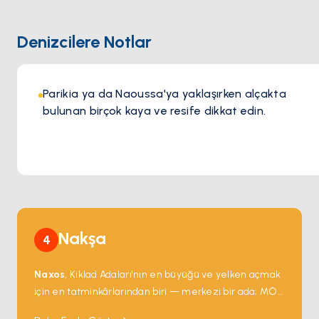
kenarında keyifli bir akşam geçirirken, sıcak atmosferi ve
kusursuz hizmeti her ziyareti özel kılar. Şıklık ve ada
Denizcilere Notlar
ruhunun mükemmel uyumunu sunan Barbarossa, Paros’ta
olağanüstü bir gastronomi deneyimi arayanlar için mutlaka
ziyaret edilmesi gereken bir adrestir.
Parikia ya da Naoussa'ya yaklaşırken alçakta
bulunan birçok kaya ve resife dikkat edin.
Nakşa
4
Naxos
, Kiklad Adaları'nın en büyüğü ve yelken açmak
için en tatminkârlarından biri — merkezi bir ada; MÖ
6. yüzyıldan kalma mermer tapınak kapısı
Portara
,