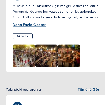
Milos’un ruhunu hissetmek için Panigiri Festivali’ne katılın!
Mandrakia köyünde her yaz düzenlenen bu geleneksel
Yunan kutlamasında, yerel halk ve ziyaretçiler bir araya
gelerek yıldızların altında dans ediyor, canlı müzik eşliğinde
Daha Fazla Göster
şarap içiyor, taze souvlaki’lerin tadını çıkarıyor. Bu renkli ada
festivali, yalnızca bir etkinlik değil; unutulmaz bir deneyim!
Aktivite
Yakındaki restoranlar
Tümünü Gör