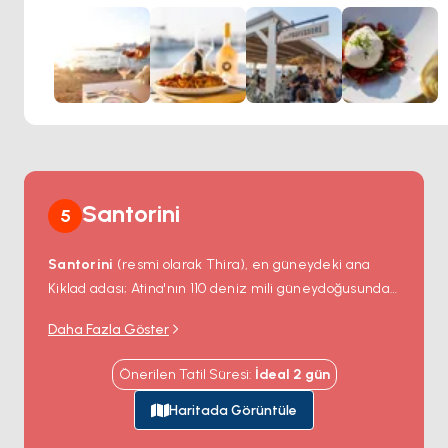
yüksek standartlara öncelik veririz. Yemek felsefemiz taze
malzemeler, geleneksel pişirme teknikleri ve yenilikçi
yaratıcılık etrafında kuruludur, bunun sonucunda da
mevsimlere göre değişen dinamik bir menü ortaya çıkar.
Yemeklerini tamamlayan, hem ulaşılabilir hem de üst
düzey seçkileri içeren ve çoğu kadehte de sipariş
edilebilen geniş bir şarap listesi de mevcuttur.
Santorini
5
Santorini
(resmi olarak
Thira
), en güneydeki ana
Kiklad adası; Atina'nın 110 deniz mili güneydoğusunda
— Bronz Çağı volkanik kaldera kenarının hayatta kalan
Daha Fazla Göster
kısmı. MÖ 1627
Minos patlaması
(insan
medeniyetindeki en büyük volkanik olay) tek dairesel
Önerilen Tatil Süresi
:
İdeal
2
gün
bir adanın merkezini 390 metre derinliğinde 12
kilometre genişliğinde sular altında kalmış kalderaya
Haritada Görüntüle
çökertti; orijinal kenarın dört hilal şeklinde parçasını