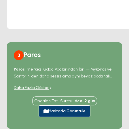
Paros
3
Paros
, merkez Kiklad Adaları'ndan biri — Mykonos ve
Santorini'den daha sessiz ama aynı beyaz badanalı
köy geometrisine sahip. Kuzey kıyısındaki
Naoussa
Daha Fazla Göster
liman kasabası Venedik döneminden kalma taş bir
mendireği, masaları doğrudan rıhtımda olan bir balık
Önerilen Tatil Süresi
:
İdeal
2
gün
meyhanesi sırasını ve zincirdeki en güzel gün
batımlarından birini barındırıyor. Köyün güneyinde
Haritada Görüntüle
Kolymbithres
plajı rüzgâr ve suyla şekillendirilmiş
sürreal pürüzsüz granit kayaları sunuyor. Kardeş ada