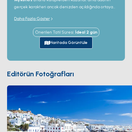
gerçek karakteri ancak denizden açıldığında ortaya
çıkıyor. Güney kıyısı enerjisini
Psarou
,
Paraga
ve
Daha Fazla Göster
Super Paradise
gibi beach club'larından alıyor —
burada öğle yemeği rahatlıkla 12 saatlik bir kutlamaya
Önerilen Tatil Süresi
:
İdeal
2
gün
dönüşebilir; kuzey ise rüzgârlı sessiz koyları ve
günübirlikçilerin asla denk gelmediği meyhaneleriyle
Haritada Görüntüle
başka bir Mykonos'u barındırıyor. UNESCO arkeolojik
alanı
Delos
sadece 40 dakika batıda; yanı başındaki
insansız
Rhenia
adası ise Kiklad Adaları'nın en iyi
yüzme sularına sahip. Chora'ya döndüğünüzde
Editörün Fotoğrafları
Nammos
'ta yemek yiyebilir veya
Little Venice
'in
teraslarından yel değirmenlerinin üstüne düşen gün
batımını izleyebilirsiniz. Sezon
Mayıs ile Ekim
arası
açık; Haziran ve Eylül sıcak ama Ağustos
kalabalığından arınmış aylar.