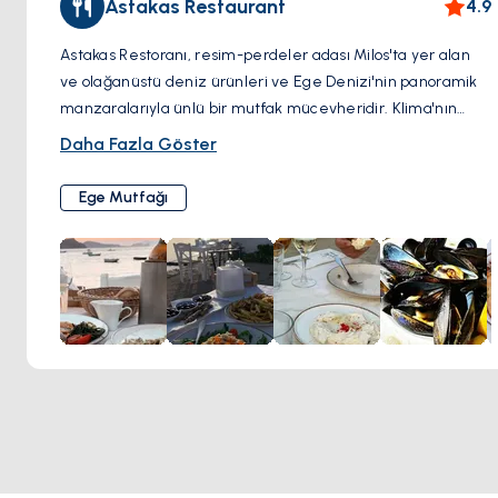
Astakas Restaurant
4.9
Astakas Restoranı, resim-perdeler adası Milos'ta yer alan
ve olağanüstü deniz ürünleri ve Ege Denizi'nin panoramik
manzaralarıyla ünlü bir mutfak mücevheridir. Klima'nın
büyüleyici balıkçı köyünü gören bir uçurumun üzerinde yer
Daha Fazla Göster
alan restoran, muhteşem mutfağını mükemmel bir şekilde
tamamlayan büyüleyici bir ortam sunar. Astakas'a
Ege Mutfağı
girdiğinizde, beyaz badanalı duvarlar ve ahşap vurguların
zamansız bir Akdeniz çekiciliği yarattığı sıcak ve davetkar
bir ambiyans sizi karşılar. Geniş teras, adanın çarpıcı doğal
güzelliğini içine çekerek bir gastronomik yolculuğa dalmak
için ideal bir seyir noktası sunar. Astakas, yerel malzemeler
ve geleneksel tarifler kullanılarak ustaca hazırlanan taze
deniz ürünleri yemekleriyle ünlüdür. Leziz ıstakoz ve
ızgara ahtapotundan narin balık filetolarına ve deniz ürünlü
makarnaya kadar, her yemek duyuları şenlendiren bir
mutfak şaheseridir. Seçkin Yunan şarapları ile eşleştirilmiş
ve özenli servis ile sunulan Astakas Restoranı'nda yemek