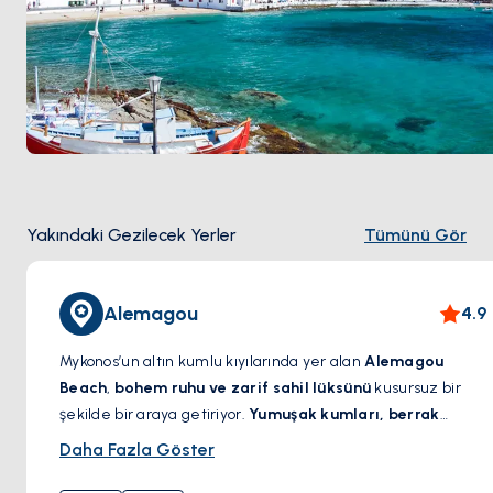
Yakındaki Gezilecek Yerler
Tümünü Gör
Alemagou
4.9
Mykonos’un altın kumlu kıyılarında yer alan
Alemagou
Beach
,
bohem ruhu ve zarif sahil lüksünü
kusursuz bir
şekilde bir araya getiriyor.
Yumuşak kumları, berrak
suları ve rahat ama enerjik atmosferiyle
, huzur ve şıklığı
Daha Fazla Göster
bir arada sunan bu plaj, eşsiz bir kaçış noktasıdır. İster