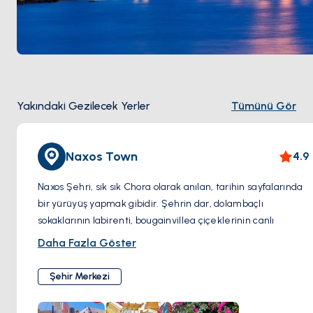
Yakındaki Gezilecek Yerler
Tümünü Gör
Naxos Town
4.9
Naxos Şehri, sık sık Chora olarak anılan, tarihin sayfalarında
bir yürüyüş yapmak gibidir. Şehrin dar, dolambaçlı
sokaklarının labirenti, bougainvillea çiçeklerinin canlı
renklerle bezenmiş beyaz badanalı evlerle bir mozaiktir.
Daha Fazla Göster
Bu büyüleyici sokaklarda dolaşırken, küçük bir adacıkta
konumlanmış ikonik antik mermer bir geçit olan muhteşem
Şehir Merkezi
Portara'ya rastlayacaksınız. Bu anıtsal yapı, Apollon'a
adanmış bir tapınağın kalıntılarıdır ve özellikle gün