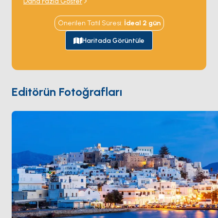
Daha Fazla Göster
limanın hemen açığındaki bir adacıkta tek başına
duruyor ve her gün batımını çerçeveliyor. Chora eski
Önerilen Tatil Süresi
:
İdeal
2
gün
şehri limanın arkasındaki tepeye dar Venedik
sokaklarıyla tırmanıyor; batı kıyısı rüzgâr sörfçüleri ile
Haritada Görüntüle
aile charter'larını eşit çeken 12 kilometrelik kumlu plaj
şeridini sunuyor —
Agios Prokopios
,
Plaka
,
Mikri
Vigla
. İç bölge köyleri
Apiranthos
gibi yerel
zeytinyağı, Naksos peyniri ve yavaş meyhaneleri
Editörün Fotoğrafları
barındırıyor. Naxos
Paros
'tan 90 dakika ve
Santorini
'den 3 saatlik yelken mesafesinde. Sezon
Nisan ile Ekim
arası açık.