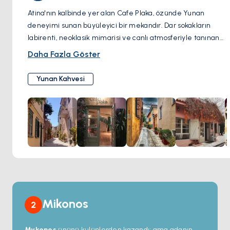
Atina'nın kalbinde yer alan Cafe Plaka, özünde Yunan
deneyimi sunan büyüleyici bir mekandır. Dar sokakların
labirenti, neoklasik mimarisi ve canlı atmosferiyle tanınan
pitoresk Plaka semtinde yer alan bu kafe, hem yerel halkın
Daha Fazla Göster
hem de turistlerin gözdesidir. Taze demlenmiş Yunan
kahvesinin aromasıyla Akdeniz mutfağının kokularının
Yunan Kahvesi
harmanlandığı samimi ambiyansı ile öne çıkıyor. Açık
oturma alanı, insanları izlemek ve Akropolis'in güzel
manzaralarını seyretmek için ideal bir yer sağladığından,
özellikle popülerdir. Café Plaka'nın menüsünde çeşitli
geleneksel Yunan yemekleri ve içecekleri yer alıyor, burası
Yunanistan'ın ünlü olduğu sıcak misafirperverliğinin tadını
çıkarırken otantik lezzetlerin tadına bakmak için
mükemmel bir yer.
Mikonos
2
Mykonos
ününü kulüplerden kazandı; ama adanın