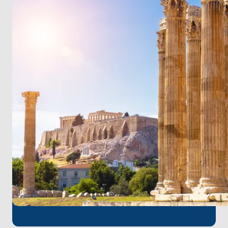
tadını çıkarın. Antik kalıntıları, orta çağ kalelerini ve
renkli ada mimarisini keşfedin. Yöresel lezzetleri
tatmayı unutmayın...
Bu unutulmaz adalar arası macerada bize katılın ve
ömür boyu sürecek anılar yaratın. Atina Uluslararası
Havaalanı en yakın varış noktasıdır. Yolculuğunuzun
başında havalimanından yapacağınız kısa bir
transfer ile unutulmaz deniz maceranıza hızlı bir
şekilde atılabilirsiniz.