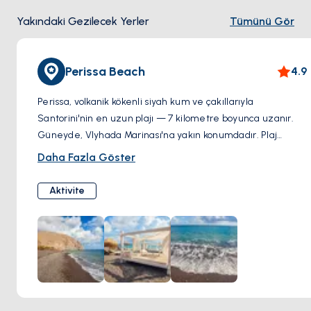
Yakındaki Gezilecek Yerler
Tümünü Gör
Perissa Beach
4.9
Perissa, volkanik kökenli siyah kum ve çakıllarıyla
Santorini'nin en uzun plajı — 7 kilometre boyunca uzanır.
Güneyde, Vlyhada Marinası'na yakın konumdadır. Plaj
boyunca sıralanan barlar ve restoranlar öğle durağı için
Daha Fazla Göster
uygundur; suyu sığ ve sakindir, yüzmek için iyi bir nokta.
Aktivite