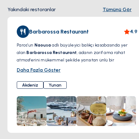
Yakındaki restoranlar
Tümünü Gör
Barbarossa Restaurant
4.9
Paros’un
Naousa
adlı büyüleyici balıkçı kasabasında yer
alan
Barbarossa Restaurant
, adanın zarif ama rahat
atmosferini mükemmel şekilde yansıtan ünlü bir
gastronomi noktasıdır. Deniz kenarındaki eşsiz konumuyla
Daha Fazla Göster
dikkat çeken bu ikonik restoran, taze deniz ürünleri,
Akdeniz mutfağı ve özenle hazırlanmış Yunan lezzetleriyle
Akdeniz
Yunan
öne çıkıyor. Menüsünde ızgara ahtapot, ıstakozlu makarna
ve yerel olarak temin edilen taze balık gibi özel tatlar
bulunuyor; geleneksel tarifler modern dokunuşlarla
yeniden hayat buluyor.
Barbarossa’da yemek yemek sadece bir öğün değil,
unutulmaz bir deneyimdir. Gün batımında Ege Denizi’ne
karşı bir kadeh şarabın tadını çıkarırken ya da deniz