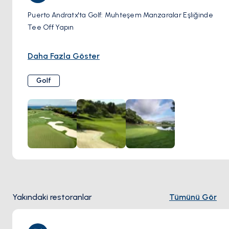
Puerto Andratx'ta Golf: Muhteşem Manzaralar Eşliğinde
Tee Off Yapın
Puerto Andratx, Mallorca'nın en iyi sahalarından bazılarına
Daha Fazla Göster
yakınlığıyla golfçülerin cennetini sunuyor. Akdeniz'in
genellikle görüldüğü güzel manzaralar eşliğinde zorlu
Golf
rauntları deneyimleyin.
Golf de Andratx
Puerto Andratx'a En Yakın: Yakınlardaki Camp de Mar'daki
bu 18 delikli saha, zorlu bir tasarıma, bakımlı yeşilliklere ve
etrafındaki dağlar ile kıyı şeridinin muhteşem
manzaralarına sahiptir.
Yakındaki restoranlar
Tümünü Gör