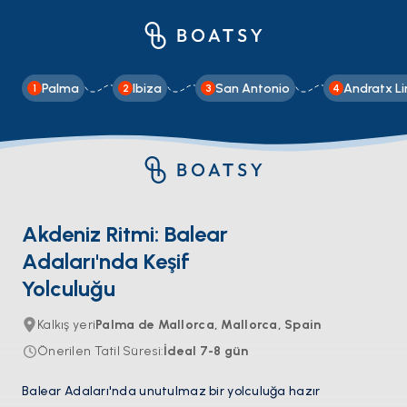
Palma
Ibiza
San Antonio
Andratx L
1
2
3
4
Akdeniz Ritmi: Balear
Adaları'nda Keşif
Yolculuğu
Kalkış yeri
Palma de Mallorca, Mallorca, Spain
Önerilen Tatil Süresi
:
İdeal
7-8
gün
Balear Adaları'nda unutulmaz bir yolculuğa hazır