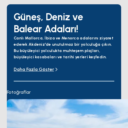
Güneş, Deniz ve
Balear Adaları!
Canlı Mallorca, İbiza ve Menorca adalarını ziyaret
ederek Akdeniz'de unutulmaz bir yolculuğa çıkın.
Bu büyüleyici yolculukta muhteşem plajları,
büyüleyici kasabaları ve tarihi yerleri keşfedin.
Maceranıza Gotik katedrali keşfedebileceğiniz ve
Daha Fazla Göster
hareketli şehir merkezinde dolaşabileceğiniz Palma,
Mallorca'da başlayın. Hava yoluyla gelen yolcular
Palma de Mallorca Havaalanı (PMI) aracılığıyla
rahat erişim imkanına sahip olacaklar. Daha sonra
Fotoğraflar
canlı gece hayatı ve güzel plajlarıyla bilinen İbiza'ya
doğru yola çıkın.
Su sporları meraklıları için popüler bir destinasyon
olan Sant Antoni'ye yolculuğunuza devam edin.
Oradan muhteşem bir limana sahip pitoresk bir
kasaba olan Port Andratx'a gidin.