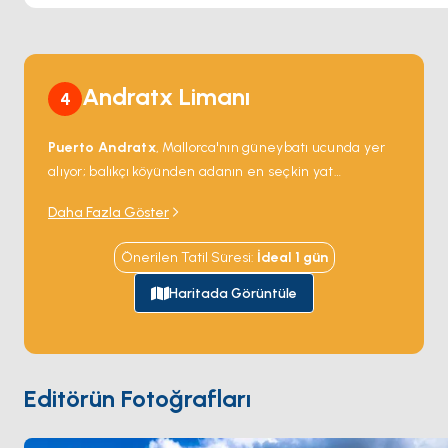
Andratx Limanı
4
Puerto Andratx
, Mallorca'nın güneybatı ucunda yer
alıyor; balıkçı köyünden adanın en seçkin yat
limanlarından birine dönüşmüş at nalı şeklinde bir
Daha Fazla Göster
doğal limanda.
Club de Vela
'daki marina 470 iskeleyi
barındırıyor; dış pontonlarda 40 metreye kadar yatlar
Önerilen Tatil Süresi
:
İdeal
1
gün
için kapasite var. Liman girişi doğrudan açık Akdeniz'e
açılıyor; günlük yelken demirleme noktaları
Cala
Haritada Görüntüle
Llamp
'ta (15 dakika kuzey) ve
Sa Dragonera
adasında (40 dakika batı) — bir doğa rezervi olan dik
kireçtaşı adacık. Restoranlar marina önü rıhtımı
boyunca sıralanıyor. Puerto Andratx karayoluyla
Editörün Fotoğrafları
Palma
'dan 30 dakika, yelkenle 90 dakika. Sezon
Nisan
ile Ekim
arası açık.