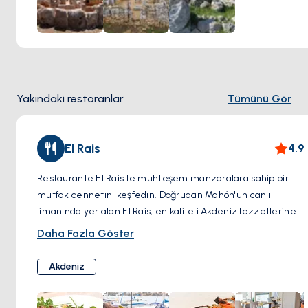
korunmuş yapıları keşfedebilirler.
Yakındaki restoranlar
Tümünü Gör
El Rais
4.9
Restaurante El Rais'te muhteşem manzaralara sahip bir
mutfak cennetini keşfedin. Doğrudan Mahón'un canlı
limanında yer alan El Rais, en kaliteli Akdeniz lezzetlerine
odaklanarak adanın ruhunu temsil ediyor. El Rais, pirinç
Daha Fazla Göster
yemekleri sanatını yükseltiyor. Menüleri, tümü en taze
mevsimlik malzemelerle, baştan çıkarıcı deniz ürünleri ve
Akdeniz
yerel kaynaklı etlerle ustalıkla hazırlanmış geleneksel ve
yenilikçi tariflerin leziz bir keşfini sunuyor.