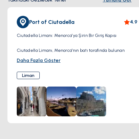
Port of Ciutadella
4.9
Ciutadella Limanı: Menorca'ya Şirin Bir Giriş Kapısı
Ciutadella Limanı, Menorca'nın batı tarafında bulunan
resim-perfect ve canlı bir alandır. Doğal limanı yüzyıllardır
Daha Fazla Göster
bir etkinlik merkezi olmuş ve bugün, tarihi cazibesini
modern olanaklarla harmanlamaktadır.
Liman
Görülecek ve yapılacaklar:
Liman Boyunca Yürüyüş: Liman boyunca keyifli bir yürüyüş
yapın; kafeler, restoranlar ve dükkanlarla çevrili.
Geleneksel balıkçı tekneleriyle parlak yatların renkli
karışımını hayranlıkla izleyin.
Balık Pazarını Ziyaret Edin: Günün en taze avlarını satan