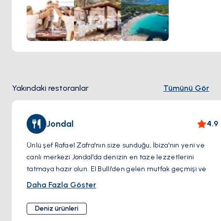
yemekleri her zaman favori olsa da, kulüpte enfes suşi
yapımında 25 yıllık deneyime sahip şefler de bulunuyor.
İbiza'nın batı kıyısında yer alan burası bir mutfak ve
dinlenme cennetidir.
Yakındaki restoranlar
Tümünü Gör
Jondal
4.9
Ünlü şef Rafael Zafra'nın size sunduğu, İbiza'nın yeni ve
canlı merkezi Jondal'da denizin en taze lezzetlerini
tatmaya hazır olun. El Bulli'den gelen mutfak geçmişi ve
Estimar restoranlarının başarısıyla Jondal, unutulmaz bir
Daha Fazla Göster
yemek deneyimi vaat ediyor.
Çarpıcı Cala Jondal koyunda yer alan Jondal, İbiza'nın en
Deniz ürünleri
iyilerini kutluyor. Lezzetle dolu mevsimlik deniz ürünleri