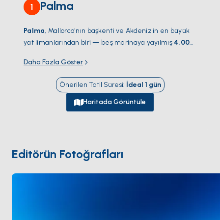
Palma
1
Palma
, Mallorca'nın başkenti ve Akdeniz'in en büyük
yat limanlarından biri — beş marinaya yayılmış
4.000
iskele
;
Real Club Náutico
ve
STP Tersanesi
'ndeki
Daha Fazla Göster
megayat merkezi dahil. Eski Şehir sahilden ortaçağ
merkezine tırmanıyor; bal renkli Mallorca kumtaşıyla
Önerilen Tatil Süresi
:
İdeal
1
gün
inşa edilmiş 14. yüzyıldan kalma
La Seu katedrali
'nin
hâkimiyetinde — dünyanın en büyük Gotik gül
Haritada Görüntüle
penceresine sahip. Liman kenarı passeigi arkasındaki
tepede Bellver Kalesi ile çevrili. İç bölgede
Santa
Catalina
market bölgesi en iyi yemekleri barındırıyor.
Palma, herhangi bir Mallorca rotası için doğal kalkış
Editörün Fotoğrafları
noktası. Sezon
Nisan ile Ekim
arası açık.