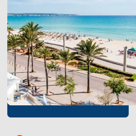
Daha sonra rahat bir atmosfere sahip sakin bir
kasaba olan Port de Pollensa'ya doğru yola çıkın. Son
olarak Menorca'nın iki tarihi kenti olan Mahón ve
Ciutadella'ya gidin.
Bu rota güneş ışığı, parti ve macerayla dolu eşsiz bir
Akdeniz deneyimi vaat ediyor. Adaya atlamanın en
güzel halini kucaklayın!