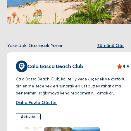
Yakındaki Gezilecek Yerler
Tümünü Gör
Cala Bassa Beach Club
4.9
Cala Bassa Beach Club, kaliteli yiyecek, içecek ve konforlu
dinlenme seçenekleri sunarak en üst düzey rahatlama
deneyimini sağlamaya kendini adamıştır. Hamaklar,
konforunuzu kişiselleştirmek için çeşitli tür ve gölge
Daha Fazla Göster
seçenekleriyle öne çıkıyor. Kulüp, daha fazla rahatlama için
masaj hizmetleri sunmaktadır.
Aktivite
Yemek konusunda Cala Bassa Beach Club adadaki en
kaliteli mutfaklardan bazılarına sahiptir. Klasik Akdeniz