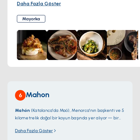
mekan modern ve şık olup sıcak ve davetkar bir atmosfere
Daha Fazla Göster
sahiptir.
Terrae'nin menüsünde modern bir dokunuşla geleneksel
Mayorka
Mayorka mutfağı sunulmaktadır. Yemekler taze, yerel
malzemelerle hazırlanmakta ve güzel bir şekilde
sunulmaktadır. Şarap listesinde çok çeşitli Mayorka
şaraplarının yanı sıra uluslararası şaraplardan oluşan bir
seçki yer almaktadır.
Mahon
6
Mahón
(Katalanca'da Maó), Menorca'nın başkenti ve 5
kilometrelik doğal bir koyun başında yer alıyor — bir
zamanlar Akdeniz'in en büyük doğal limanı olarak
Daha Fazla Göster
iddia edilmiş. İngilizler 18. yüzyılda Menorca'yı üç kez