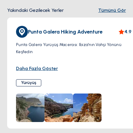
Yakındaki Gezilecek Yerler
Tümünü Gör
Punta Galera Hiking Adventure
4.9
Punta Galera Yürüyüş Macerası: Ibiza'nın Vahşi Yönünü
Keşfedin
İbiza'nın vahşi güzelliğini Punta Galera'ya yapacağınız bir
Daha Fazla Göster
yürüyüş macerasında keşfedin. Dramatik uçurumlar, düz
kayalık oluşumlar ve etkileyici kıyı manzaralarıyla, adanın
Yürüyüş
ünlü plajlarına benzemeyen bir manzara sizi bekliyor.
Rotadan Sapmayın
Kumlu kıyıları geride bırakın ve Punta Galera'nın kayalık
patikalarına doğru yola çıkın. Kıyı boyunca yürüyerek, her
virajda nefes kesen manzaraların keyfini çıkarın. Arazi