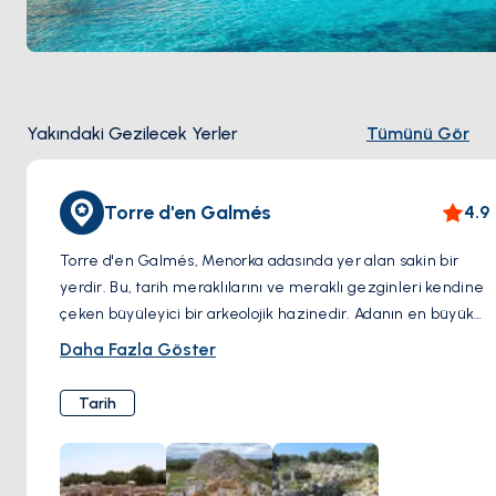
Yakındaki Gezilecek Yerler
Tümünü Gör
Torre d'en Galmés
4.9
Torre d'en Galmés, Menorka adasında yer alan sakin bir
yerdir. Bu, tarih meraklılarını ve meraklı gezginleri kendine
çeken büyüleyici bir arkeolojik hazinedir. Adanın en büyük
ve etkileyici Talayotik sitelerinden biri olarak, bu antik
Daha Fazla Göster
yerleşim, yaklaşık MÖ 1300'lere kadar uzanan Balear
Adaları'nın tarihöncesi dönemine benzersiz bir bakış sunar.
Tarih
Ziyaretçiler, döneminin yaratıcı mühendislik tekniklerini
sergileyen talayotlar (taş kuleler), taulalar (T şeklinde taş
anıtlar) ve antik konutlar da dahil olmak üzere çeşitli iyi