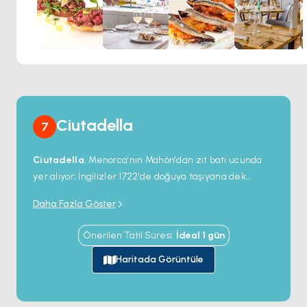
Pirinç onların uzmanlık alanı olsa da El Rais, eksiksiz bir
Akdeniz yemek deneyimi sunuyor. Canlı çiğ yemeklerin,
leziz ızgara spesiyalitelerinin ve lezzetli tatlı
seçeneklerinin tadını çıkarın. El Rais'in deniz kenarındaki
mükemmel konumu, yemeğiniz için muhteşem bir ortam
sağlar. Canlı liman atmosferinin tadını çıkarın ve ister kapalı
alanda ister güzel terasta yemek yerken nefes kesen
manzaraların keyfini çıkarın.
Ciutadella
7
Ciutadella
, Menorca'nın Mahón'dan zıt batı ucunda
yer alıyor; İngilizler 1722'de doğuya taşıyana dek
başkent rolünü üstlendi. Eski Şehir 14. yüzyıldan kalma
Daha Fazla Göster
Gotik
Aziz Meryem Katedrali
etrafında sıkı bir
ortaçağ sokak ızgarası; piskoposun sarayı, belediye
Önerilen Tatil Süresi
:
İdeal
1
gün
binası ve bir sıra soylu saray (Casa Saura, Palacio
Salort) hepsi katedralin iki blok içinde. Dar liman
Haritada Görüntüle
kireçtaşına bir kilometre giriyor — yatlar Eski Şehir'in
kalbinde rıhtım kenarı restoranlarının önünde