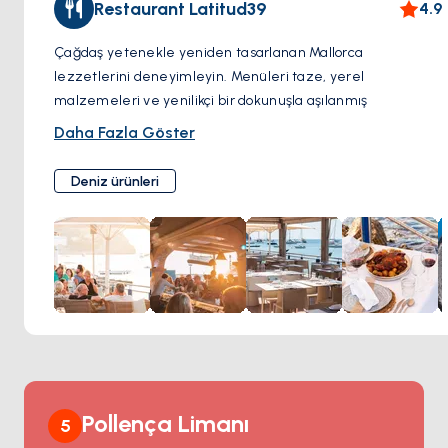
Restaurant Latitud39
4.9
Çağdaş yetenekle yeniden tasarlanan Mallorca
lezzetlerini deneyimleyin. Menüleri taze, yerel
malzemeleri ve yenilikçi bir dokunuşla aşılanmış
geleneksel tarifleri kutluyor.
Daha Fazla Göster
Latitud 39'un canlı yemekleriyle Mallorca'nın kara ve
denizinin en iyilerinin tadını çıkarın. Zarif bir şekilde
Deniz ürünleri
hazırlanmış deniz ürünlerinin, ustalıkla pişirilmiş etlerin ve
adanın zenginliğini sergileyen yaratıcı vejetaryen
seçeneklerin keyfini çıkarın. Rahat bir öğle yemeği,
romantik bir akşam yemeği ya da gün batımı kokteylleri
için, ambiyans da mutfak kadar unutulmaz.
Pollença Limanı
5