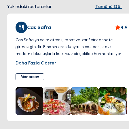
otantik balık pazarının hareketliliğini yaşayın.
Yakındaki restoranlar
Tümünü Gör
Taze Deniz Ürünlerinin Keyfini Çıkarın: Liman, deniz
ürünleri severler için bir cennettir. Menorca yemeklerinde
uzmanlaşmış restoranlar bulun.
Cas Safra
4.9
Tekne Gezisi Yapın: Gizli koyları da içeren muhteşem sahil
şeridini keşfetmek için bir tekne turuna çıkın. Romantik bir
Cas Safra'ya adım atmak, rahat ve zarif bir cennete
deneyim için bir gün batımı turunu düşünün.
girmek gibidir. Binanın eski dünyanın cazibesi, zevkli
modern dokunuşlarla kusursuz bir şekilde harmanlanıyor.
Masanıza doğru ilerlerken biberiye ve deniz tuzu kokusu
Daha Fazla Göster
duyularınızı gıdıklıyor. En taze yerel malzemelerin
sergilendiği bir mutfak macerasına atılmaya hazırlanın.
Menorcan
Menü, geleneksel Menorcan tariflerini alıyor ve onlara şarkı
söyletecek kadar çağdaş bir yetenek katıyor.
Michelin'e Layık İncelik
Her tabak, titiz tekniğin ve
mutfağa duyulan gerçek sevginin bir kanıtıdır. Dokular
dilinizde dans ediyor ve her yemeğin lezzet derinliği yavaş
ve güzel bir şekilde oluşuyor.