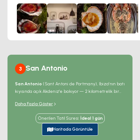
yemekleri, rahat bir atmosfer ve çevreye kusursuz bir
şekilde uyum sağlayan, adadan ilham alan şık bir dekor
bekleyebilirsiniz.
San Antonio
3
San Antonio
(Sant Antoni de Portmany), Ibiza'nın batı
kıyısında açık Akdeniz'e bakıyor — 2 kilometrelik bir
marina ve adanın en büyük
beach club
yoğunluğu
Daha Fazla Göster
olan büyük doğal bir körfezin etrafına kurulu.
Sunset
Strip
körfezin batı kıyısı boyunca uzanıyor; Café del
Önerilen Tatil Süresi
:
İdeal
1
gün
Mar ve Café Mambo 1980'lerde burada gün batımı-
müzik-bar formatını icat etti ve önündeki plaj her
Haritada Görüntüle
akşam güneşin denize batışını izlemek için binlerce