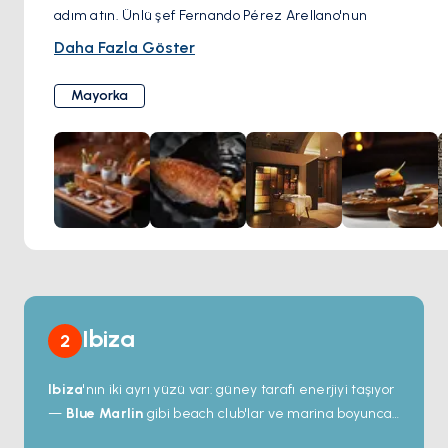
adım atın. Ünlü şef Fernando Pérez Arellano'nun
liderliğindeki bu restoran, geleneksel Mayorka mutfağına
Daha Fazla Göster
yenilikçi yaklaşımıyla unutulmaz bir gastronomi deneyimi
vaat ediyor.
Mayorka
Fernando Pérez Arellano, Mayorka mutfağına derin bir
tutku duyan bir mutfak ustasıdır. Arellano'nun işine olan
bağlılığı ona Michelin yıldızı ve prestijli Şef Millesime ödülü
de dahil olmak üzere çok sayıda ödül kazandırdı.
Zaranda Restaurante'nin menüsü, en taze yerel
malzemeleri sergileyecek şekilde mevsimsel olarak
değişmektedir. Mallorca'nın berrak sularında yakalanan
deniz ürünlerinden, adanın verimli topraklarında yetişen
özenle seçilmiş otlar ve sebzelere kadar her malzeme, en
yüksek kalite ve lezzeti sağlamak için özenle
Ibiza
2
seçilmektedir.
Ibiza
'nın iki ayrı yüzü var: güney tarafı enerjiyi taşıyor
—
Blue Marlin
gibi beach club'lar ve marina boyunca
uzanan teras barlar; kuzey ise sessiz koyları, çam