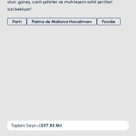
olun; güneş, canlı şehirler ve muhteşem sahil şeritleri
sizi bekliyor!
Parti
Palma de Mallorca Havalimanı
Foodie
Toplam Seyir
:
297.83
Mil