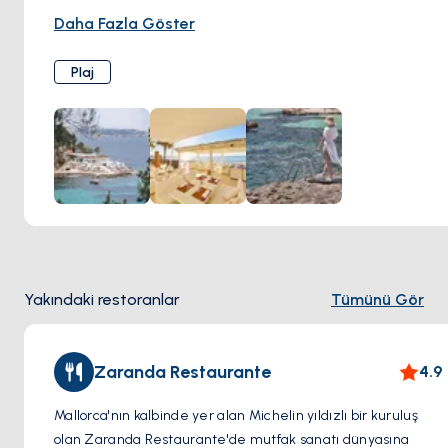
Nefis mutfağının yanı sıra Purobeach, uzanmak ve sakin
Daha Fazla Göster
çevrenin tadını çıkarmak için mükemmel olan yumuşak
kumlu ve kristal berraklığında sulara sahip el değmemiş bir
Plaj
plaja sahiptir.
Yakındaki restoranlar
Tümünü Gör
Zaranda Restaurante
4.9
Mallorca'nın kalbinde yer alan Michelin yıldızlı bir kuruluş
olan Zaranda Restaurante'de mutfak sanatı dünyasına