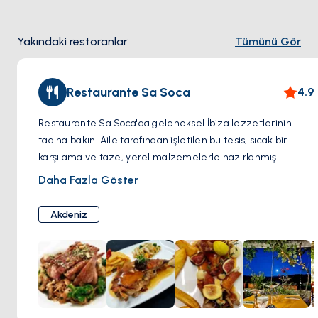
zorlayıcı ve ödüllendirici bir karışım sunar, doğaseverler için
aktif bir kaçış için mükemmeldir.
Yakındaki restoranlar
Tümünü Gör
Macera Ruhu
Restaurante Sa Soca
4.9
Fener'e doğru yapılacak yürüyüş unutulmaz manzaralar
vadederken, biraz macera ruhu işinize yarayabilir. Dönüş
Restaurante Sa Soca'da geleneksel İbiza lezzetlerinin
yolunun her zaman iyi işaretlenmediğini unutmayın, bu da
tadına bakın. Aile tarafından işletilen bu tesis, sıcak bir
yolculuğunuza keşif unsuru katıyor.
karşılama ve taze, yerel malzemelerle hazırlanmış
yemekler sunmaktadır. Klasik tapaslar, doyurucu pirinç
Daha Fazla Göster
yemekleri, ızgara etler ve deniz ürünlerinden oluşan
menüde adanın mutfak mirasını keşfedin.
Akdeniz
Sa Soca, İbiza'nın dost canlısı ruhunu temsil ediyor. Rahat
yemek salonunda kendinizi evinizde hissedin veya açık
terasta dinlenin. Özenli personelin menü konusunda size
rehberlik etmesine izin verin ve onları yerel bir favori
haline getiren gerçek konukseverliği deneyimleyin.