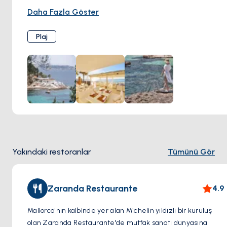
Nefis mutfağının yanı sıra Purobeach, uzanmak ve sakin
Daha Fazla Göster
çevrenin tadını çıkarmak için mükemmel olan yumuşak
kumlu ve kristal berraklığında sulara sahip el değmemiş bir
Plaj
plaja sahiptir.
Yakındaki restoranlar
Tümünü Gör
Zaranda Restaurante
4.9
Mallorca'nın kalbinde yer alan Michelin yıldızlı bir kuruluş
olan Zaranda Restaurante'de mutfak sanatı dünyasına