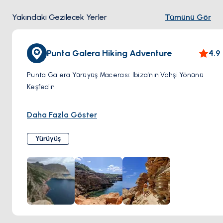
Yakındaki Gezilecek Yerler
Tümünü Gör
Punta Galera Hiking Adventure
4.9
Punta Galera Yürüyüş Macerası: Ibiza'nın Vahşi Yönünü
Keşfedin
İbiza'nın vahşi güzelliğini Punta Galera'ya yapacağınız bir
Daha Fazla Göster
yürüyüş macerasında keşfedin. Dramatik uçurumlar, düz
kayalık oluşumlar ve etkileyici kıyı manzaralarıyla, adanın
Yürüyüş
ünlü plajlarına benzemeyen bir manzara sizi bekliyor.
Rotadan Sapmayın
Kumlu kıyıları geride bırakın ve Punta Galera'nın kayalık
patikalarına doğru yola çıkın. Kıyı boyunca yürüyerek, her
virajda nefes kesen manzaraların keyfini çıkarın. Arazi