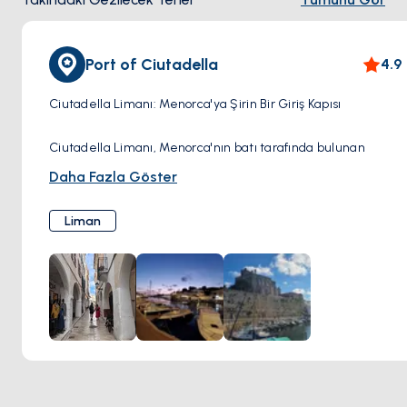
Port of Ciutadella
4.9
Ciutadella Limanı: Menorca'ya Şirin Bir Giriş Kapısı
Ciutadella Limanı, Menorca'nın batı tarafında bulunan
resim-perfect ve canlı bir alandır. Doğal limanı yüzyıllardır
Daha Fazla Göster
bir etkinlik merkezi olmuş ve bugün, tarihi cazibesini
modern olanaklarla harmanlamaktadır.
Liman
Görülecek ve yapılacaklar:
Liman Boyunca Yürüyüş: Liman boyunca keyifli bir yürüyüş
yapın; kafeler, restoranlar ve dükkanlarla çevrili.
Geleneksel balıkçı tekneleriyle parlak yatların renkli
karışımını hayranlıkla izleyin.
Balık Pazarını Ziyaret Edin: Günün en taze avlarını satan