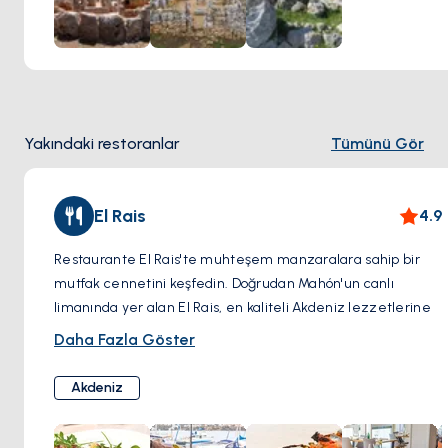
korunmuş yapıları keşfedebilirler.
Yakındaki restoranlar
Tümünü Gör
El Rais
4.9
Restaurante El Rais'te muhteşem manzaralara sahip bir
mutfak cennetini keşfedin. Doğrudan Mahón'un canlı
limanında yer alan El Rais, en kaliteli Akdeniz lezzetlerine
odaklanarak adanın ruhunu temsil ediyor. El Rais, pirinç
Daha Fazla Göster
yemekleri sanatını yükseltiyor. Menüleri, tümü en taze
mevsimlik malzemelerle, baştan çıkarıcı deniz ürünleri ve
Akdeniz
yerel kaynaklı etlerle ustalıkla hazırlanmış geleneksel ve
yenilikçi tariflerin leziz bir keşfini sunuyor.