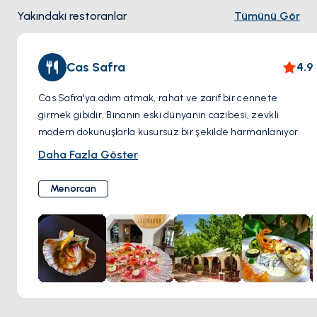
otantik balık pazarının hareketliliğini yaşayın.
Yakındaki restoranlar
Tümünü Gör
Taze Deniz Ürünlerinin Keyfini Çıkarın: Liman, deniz
ürünleri severler için bir cennettir. Menorca yemeklerinde
uzmanlaşmış restoranlar bulun.
Cas Safra
4.9
Tekne Gezisi Yapın: Gizli koyları da içeren muhteşem sahil
şeridini keşfetmek için bir tekne turuna çıkın. Romantik bir
Cas Safra'ya adım atmak, rahat ve zarif bir cennete
deneyim için bir gün batımı turunu düşünün.
girmek gibidir. Binanın eski dünyanın cazibesi, zevkli
modern dokunuşlarla kusursuz bir şekilde harmanlanıyor.
Masanıza doğru ilerlerken biberiye ve deniz tuzu kokusu
Daha Fazla Göster
duyularınızı gıdıklıyor. En taze yerel malzemelerin
sergilendiği bir mutfak macerasına atılmaya hazırlanın.
Menorcan
Menü, geleneksel Menorcan tariflerini alıyor ve onlara şarkı
söyletecek kadar çağdaş bir yetenek katıyor.
Michelin'e Layık İncelik
Her tabak, titiz tekniğin ve
mutfağa duyulan gerçek sevginin bir kanıtıdır. Dokular
dilinizde dans ediyor ve her yemeğin lezzet derinliği yavaş
ve güzel bir şekilde oluşuyor.