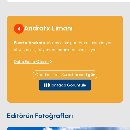
Andratx Limanı
4
Puerto Andratx
, Mallorca'nın güneybatı ucunda yer
alıyor; balıkçı köyünden adanın en seçkin yat
limanlarından birine dönüşmüş at nalı şeklinde bir
Daha Fazla Göster
doğal limanda.
Club de Vela
'daki marina 470 iskeleyi
barındırıyor; dış pontonlarda 40 metreye kadar yatlar
Önerilen Tatil Süresi
:
İdeal
1
gün
için kapasite var. Liman girişi doğrudan açık Akdeniz'e
açılıyor; günlük yelken demirleme noktaları
Cala
Haritada Görüntüle
Llamp
'ta (15 dakika kuzey) ve
Sa Dragonera
adasında (40 dakika batı) — bir doğa rezervi olan dik
kireçtaşı adacık. Restoranlar marina önü rıhtımı
boyunca sıralanıyor. Puerto Andratx karayoluyla
Editörün Fotoğrafları
Palma
'dan 30 dakika, yelkenle 90 dakika. Sezon
Nisan
ile Ekim
arası açık.