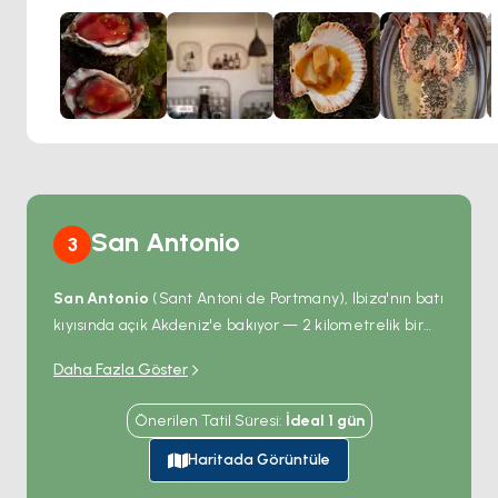
yemekleri, rahat bir atmosfer ve çevreye kusursuz bir
şekilde uyum sağlayan, adadan ilham alan şık bir dekor
bekleyebilirsiniz.
San Antonio
3
San Antonio
(Sant Antoni de Portmany), Ibiza'nın batı
kıyısında açık Akdeniz'e bakıyor — 2 kilometrelik bir
marina ve adanın en büyük
beach club
yoğunluğu
Daha Fazla Göster
olan büyük doğal bir körfezin etrafına kurulu.
Sunset
Strip
körfezin batı kıyısı boyunca uzanıyor; Café del
Önerilen Tatil Süresi
:
İdeal
1
gün
Mar ve Café Mambo 1980'lerde burada gün batımı-
müzik-bar formatını icat etti ve önündeki plaj her
Haritada Görüntüle
akşam güneşin denize batışını izlemek için binlerce