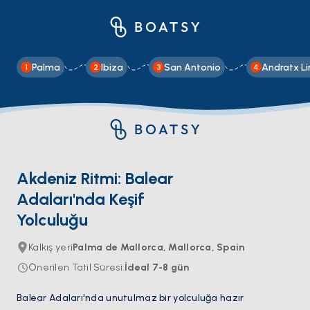
Palma
Ibiza
San Antonio
Andratx L
1
2
3
4
Akdeniz Ritmi: Balear
Adaları'nda Keşif
Yolculuğu
Kalkış yeri
Palma de Mallorca, Mallorca, Spain
Önerilen Tatil Süresi
:
İdeal
7-8
gün
Balear Adaları'nda unutulmaz bir yolculuğa hazır