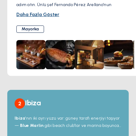
adım atın. Ünlü şef Fernando Pérez Arellano'nun
liderliğindeki bu restoran, geleneksel Mayorka mutfağına
Daha Fazla Göster
yenilikçi yaklaşımıyla unutulmaz bir gastronomi deneyimi
vaat ediyor.
Mayorka
Fernando Pérez Arellano, Mayorka mutfağına derin bir
tutku duyan bir mutfak ustasıdır. Arellano'nun işine olan
bağlılığı ona Michelin yıldızı ve prestijli Şef Millesime ödülü
de dahil olmak üzere çok sayıda ödül kazandırdı.
Zaranda Restaurante'nin menüsü, en taze yerel
malzemeleri sergileyecek şekilde mevsimsel olarak
değişmektedir. Mallorca'nın berrak sularında yakalanan
deniz ürünlerinden, adanın verimli topraklarında yetişen
özenle seçilmiş otlar ve sebzelere kadar her malzeme, en
yüksek kalite ve lezzeti sağlamak için özenle
Ibiza
2
seçilmektedir.
Ibiza
'nın iki ayrı yüzü var: güney tarafı enerjiyi taşıyor
—
Blue Marlin
gibi beach club'lar ve marina boyunca
uzanan teras barlar; kuzey ise sessiz koyları, çam