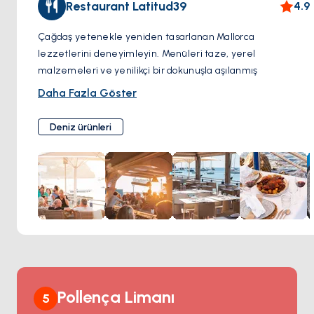
Restaurant Latitud39
4.9
Çağdaş yetenekle yeniden tasarlanan Mallorca
lezzetlerini deneyimleyin. Menüleri taze, yerel
malzemeleri ve yenilikçi bir dokunuşla aşılanmış
geleneksel tarifleri kutluyor.
Daha Fazla Göster
Latitud 39'un canlı yemekleriyle Mallorca'nın kara ve
denizinin en iyilerinin tadını çıkarın. Zarif bir şekilde
Deniz ürünleri
hazırlanmış deniz ürünlerinin, ustalıkla pişirilmiş etlerin ve
adanın zenginliğini sergileyen yaratıcı vejetaryen
seçeneklerin keyfini çıkarın. Rahat bir öğle yemeği,
romantik bir akşam yemeği ya da gün batımı kokteylleri
için, ambiyans da mutfak kadar unutulmaz.
Pollença Limanı
5