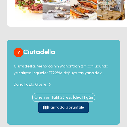
Pirinç onların uzmanlık alanı olsa da El Rais, eksiksiz bir
Akdeniz yemek deneyimi sunuyor. Canlı çiğ yemeklerin,
leziz ızgara spesiyalitelerinin ve lezzetli tatlı
seçeneklerinin tadını çıkarın. El Rais'in deniz kenarındaki
mükemmel konumu, yemeğiniz için muhteşem bir ortam
sağlar. Canlı liman atmosferinin tadını çıkarın ve ister kapalı
alanda ister güzel terasta yemek yerken nefes kesen
manzaraların keyfini çıkarın.
Ciutadella
7
Ciutadella
, Menorca'nın Mahón'dan zıt batı ucunda
yer alıyor; İngilizler 1722'de doğuya taşıyana dek
başkent rolünü üstlendi. Eski Şehir 14. yüzyıldan kalma
Daha Fazla Göster
Gotik
Aziz Meryem Katedrali
etrafında sıkı bir
ortaçağ sokak ızgarası; piskoposun sarayı, belediye
Önerilen Tatil Süresi
:
İdeal
1
gün
binası ve bir sıra soylu saray (Casa Saura, Palacio
Salort) hepsi katedralin iki blok içinde. Dar liman
Haritada Görüntüle
kireçtaşına bir kilometre giriyor — yatlar Eski Şehir'in
kalbinde rıhtım kenarı restoranlarının önünde