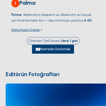
Palma
1
Palma
, Mallorca'nın başkenti ve Akdeniz'in en büyük
yat limanlarından biri — beş marinaya yayılmış
4.000
iskele
;
Real Club Náutico
ve
STP Tersanesi
'ndeki
Daha Fazla Göster
megayat merkezi dahil. Eski Şehir sahilden ortaçağ
merkezine tırmanıyor; bal renkli Mallorca kumtaşıyla
Önerilen Tatil Süresi
:
İdeal
1
gün
inşa edilmiş 14. yüzyıldan kalma
La Seu katedrali
'nin
hâkimiyetinde — dünyanın en büyük Gotik gül
Haritada Görüntüle
penceresine sahip. Liman kenarı passeigi arkasındaki
tepede Bellver Kalesi ile çevrili. İç bölgede
Santa
Catalina
market bölgesi en iyi yemekleri barındırıyor.
Palma, herhangi bir Mallorca rotası için doğal kalkış
Editörün Fotoğrafları
noktası. Sezon
Nisan ile Ekim
arası açık.