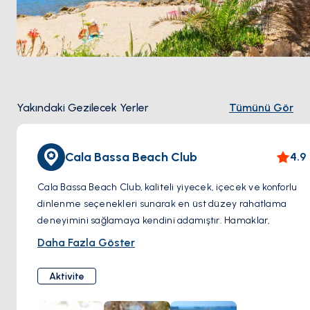
Yakındaki Gezilecek Yerler
Tümünü Gör
Cala Bassa Beach Club
4.9
Cala Bassa Beach Club, kaliteli yiyecek, içecek ve konforlu
dinlenme seçenekleri sunarak en üst düzey rahatlama
deneyimini sağlamaya kendini adamıştır. Hamaklar,
konforunuzu kişiselleştirmek için çeşitli tür ve gölge
Daha Fazla Göster
seçenekleriyle öne çıkıyor. Kulüp, daha fazla rahatlama için
masaj hizmetleri sunmaktadır.
Aktivite
Yemek konusunda Cala Bassa Beach Club adadaki en
kaliteli mutfaklardan bazılarına sahiptir. Klasik Akdeniz