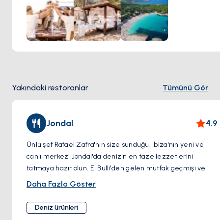
yemekleri her zaman favori olsa da, kulüpte enfes suşi
yapımında 25 yıllık deneyime sahip şefler de bulunuyor.
İbiza'nın batı kıyısında yer alan burası bir mutfak ve
dinlenme cennetidir.
Yakındaki restoranlar
Tümünü Gör
Jondal
4.9
Ünlü şef Rafael Zafra'nın size sunduğu, İbiza'nın yeni ve
canlı merkezi Jondal'da denizin en taze lezzetlerini
tatmaya hazır olun. El Bulli'den gelen mutfak geçmişi ve
Estimar restoranlarının başarısıyla Jondal, unutulmaz bir
Daha Fazla Göster
yemek deneyimi vaat ediyor.
Çarpıcı Cala Jondal koyunda yer alan Jondal, İbiza'nın en
Deniz ürünleri
iyilerini kutluyor. Lezzetle dolu mevsimlik deniz ürünleri