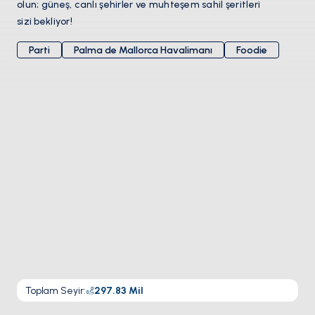
olun; güneş, canlı şehirler ve muhteşem sahil şeritleri
sizi bekliyor!
Parti
Palma de Mallorca Havalimanı
Foodie
Toplam Seyir
:
297.83
Mil