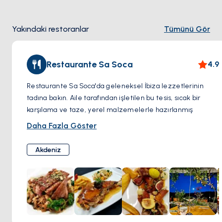
zorlayıcı ve ödüllendirici bir karışım sunar, doğaseverler için
aktif bir kaçış için mükemmeldir.
Yakındaki restoranlar
Tümünü Gör
Macera Ruhu
Restaurante Sa Soca
4.9
Fener'e doğru yapılacak yürüyüş unutulmaz manzaralar
vadederken, biraz macera ruhu işinize yarayabilir. Dönüş
Restaurante Sa Soca'da geleneksel İbiza lezzetlerinin
yolunun her zaman iyi işaretlenmediğini unutmayın, bu da
tadına bakın. Aile tarafından işletilen bu tesis, sıcak bir
yolculuğunuza keşif unsuru katıyor.
karşılama ve taze, yerel malzemelerle hazırlanmış
yemekler sunmaktadır. Klasik tapaslar, doyurucu pirinç
Daha Fazla Göster
yemekleri, ızgara etler ve deniz ürünlerinden oluşan
menüde adanın mutfak mirasını keşfedin.
Akdeniz
Sa Soca, İbiza'nın dost canlısı ruhunu temsil ediyor. Rahat
yemek salonunda kendinizi evinizde hissedin veya açık
terasta dinlenin. Özenli personelin menü konusunda size
rehberlik etmesine izin verin ve onları yerel bir favori
haline getiren gerçek konukseverliği deneyimleyin.