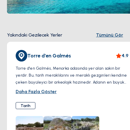
Yakındaki Gezilecek Yerler
Tümünü Gör
Torre d'en Galmés
4.9
Torre d'en Galmés, Menorka adasında yer alan sakin bir
yerdir. Bu, tarih meraklılarını ve meraklı gezginleri kendine
çeken büyüleyici bir arkeolojik hazinedir. Adanın en büyük
ve etkileyici Talayotik sitelerinden biri olarak, bu antik
Daha Fazla Göster
yerleşim, yaklaşık MÖ 1300'lere kadar uzanan Balear
Adaları'nın tarihöncesi dönemine benzersiz bir bakış sunar.
Tarih
Ziyaretçiler, döneminin yaratıcı mühendislik tekniklerini
sergileyen talayotlar (taş kuleler), taulalar (T şeklinde taş
anıtlar) ve antik konutlar da dahil olmak üzere çeşitli iyi