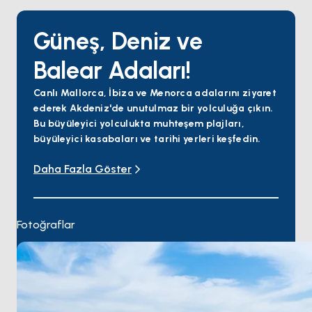
Güneş, Deniz ve
Balear Adaları!
Canlı Mallorca, İbiza ve Menorca adalarını ziyaret
ederek Akdeniz'de unutulmaz bir yolculuğa çıkın.
Bu büyüleyici yolculukta muhteşem plajları,
büyüleyici kasabaları ve tarihi yerleri keşfedin.
Maceranıza Gotik katedrali keşfedebileceğiniz ve
Daha Fazla Göster
hareketli şehir merkezinde dolaşabileceğiniz Palma,
Mallorca'da başlayın. Hava yoluyla gelen yolcular
Palma de Mallorca Havaalanı (PMI) aracılığıyla
rahat erişim imkanına sahip olacaklar. Daha sonra
Fotoğraflar
canlı gece hayatı ve güzel plajlarıyla bilinen İbiza'ya
doğru yola çıkın.
Su sporları meraklıları için popüler bir destinasyon
olan Sant Antoni'ye yolculuğunuza devam edin.
Oradan muhteşem bir limana sahip pitoresk bir
kasaba olan Port Andratx'a gidin.