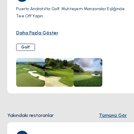
Puerto Andratx'ta Golf: Muhteşem Manzaralar Eşliğinde
Tee Off Yapın
Puerto Andratx, Mallorca'nın en iyi sahalarından bazılarına
Daha Fazla Göster
yakınlığıyla golfçülerin cennetini sunuyor. Akdeniz'in
genellikle görüldüğü güzel manzaralar eşliğinde zorlu
Golf
rauntları deneyimleyin.
Golf de Andratx
Puerto Andratx'a En Yakın: Yakınlardaki Camp de Mar'daki
bu 18 delikli saha, zorlu bir tasarıma, bakımlı yeşilliklere ve
etrafındaki dağlar ile kıyı şeridinin muhteşem
manzaralarına sahiptir.
Yakındaki restoranlar
Tümünü Gör