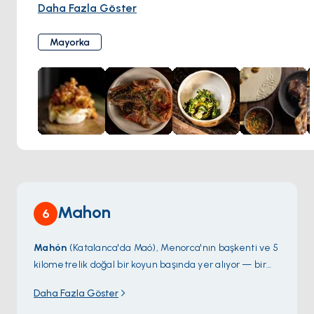
mekan modern ve şık olup sıcak ve davetkar bir atmosfere
Daha Fazla Göster
sahiptir.
Terrae'nin menüsünde modern bir dokunuşla geleneksel
Mayorka
Mayorka mutfağı sunulmaktadır. Yemekler taze, yerel
malzemelerle hazırlanmakta ve güzel bir şekilde
sunulmaktadır. Şarap listesinde çok çeşitli Mayorka
şaraplarının yanı sıra uluslararası şaraplardan oluşan bir
seçki yer almaktadır.
Mahon
6
Mahón
(Katalanca'da Maó), Menorca'nın başkenti ve 5
kilometrelik doğal bir koyun başında yer alıyor — bir
zamanlar Akdeniz'in en büyük doğal limanı olarak
Daha Fazla Göster
iddia edilmiş. İngilizler 18. yüzyılda Menorca'yı üç kez