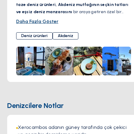
taze deniz ürünleri, Akdeniz mutfağının seçkin tatları
ve eşsiz deniz manzarasını
bir araya getiren özel bir
restoran. Özenle restore edilmiş tarihi bir yel
Daha Fazla Göster
değirmeninde konumlanan bu şık mekan, geleneksel
Yunan misafirperverliğini modern bir zarafetle harmanlıyor.
Deniz ürünleri
Akdeniz
Yerel malzemelerle hazırlanan nefis yemekler
, özenle
seçilmiş şaraplarla eşleştirilerek sunuluyor.
Dalgaların
eşliğinde keyifli bir öğle yemeği
veya
yıldızlar altında
romantik bir akşam yemeği
için
Mylos By The Sea
, Ege
kıyılarında unutulmaz bir gastronomi deneyimi sunuyor.
Denizcilere Notlar
Xerocambos adanın güney tarafında çok çekici 