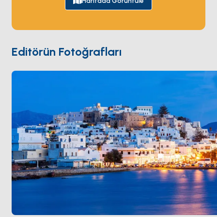
Haritada Görüntüle
aile charter'larını eşit çeken 12 kilometrelik kumlu plaj
şeridini sunuyor —
Agios Prokopios
,
Plaka
,
Mikri
Vigla
. İç bölge köyleri
Apiranthos
gibi yerel
zeytinyağı, Naksos peyniri ve yavaş meyhaneleri
Editörün Fotoğrafları
barındırıyor. Naxos
Paros
'tan 90 dakika ve
Santorini
'den 3 saatlik yelken mesafesinde. Sezon
Nisan ile Ekim
arası açık.