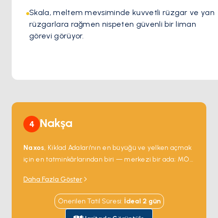
Skala, meltem mevsiminde kuvvetli rüzgar ve yan 
rüzgarlara rağmen nispeten güvenli bir liman 
görevi görüyor.
Nakşa
4
Naxos
, Kiklad Adaları'nın en büyüğü ve yelken açmak
için en tatminkârlarından biri — merkezi bir ada; MÖ
6. yüzyıldan kalma mermer tapınak kapısı
Portara
,
Daha Fazla Göster
limanın hemen açığındaki bir adacıkta tek başına
duruyor ve her gün batımını çerçeveliyor. Chora eski
Önerilen Tatil Süresi
:
İdeal
2
gün
şehri limanın arkasındaki tepeye dar Venedik
sokaklarıyla tırmanıyor; batı kıyısı rüzgâr sörfçüleri ile