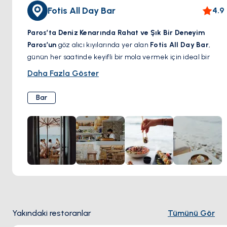
Fotis All Day Bar
4.9
Paros’ta Deniz Kenarında Rahat ve Şık Bir Deneyim
Paros’un
göz alıcı kıyılarında yer alan
Fotis All Day Bar
,
günün her saatinde keyifli bir mola vermek için ideal bir
adres.
Rahat ama şık atmosferi, ferahlatıcı imza
Daha Fazla Göster
kokteylleri ve Akdeniz esintili lezzetleriyle
, bu sahil
noktası misafirlerini güneşin tadını çıkarmaya, huzurlu bir
Bar
brunch yapmaya veya akşam esintisiyle el yapımı bir içkinin
keyfini sürmeye davet ediyor. İster sakin bir öğleden sonra,
ister enerjik bir gece geçirmek isteyin,
Fotis All Day Bar
,
adada unutulmaz bir deneyim sunuyor.
Yakındaki restoranlar
Tümünü Gör