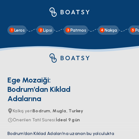
Leros
Lipsi
Patmos
Nakşa
P
1
2
3
4
5
Ege Mozaiği:
Bodrum’dan Kiklad
Adalarına
Kalkış yeri
Bodrum, Mugla, Turkey
Önerilen Tatil Süresi
:
İdeal
9
gün
Bodrum’dan Kiklad Adaları’na uzanan bu yolculukta