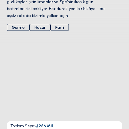
gizli koylar, şirin limanlar ve Ege’nin ikonik gün
batımları sizi bekliyor. Her durak yeni bir hikâye—bu
eşsiz rotada bizimle yelken açın.
Gurme
Huzur
Parti
Toplam Seyir
:
286
Mil