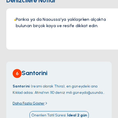
Denizcilere Notlar
olağanüstü bir gastronomi deneyimi arayanlar için mutlaka
ziyaret edilmesi gereken bir adrestir.
Parikia ya da Naoussa'ya yaklaşırken alçakta
bulunan birçok kaya ve resife dikkat edin.
Santorini
6
Santorini
(resmi olarak
Thira
), en güneydeki ana
Kiklad adası; Atina'nın 110 deniz mili güneydoğusunda
— Bronz Çağı volkanik kaldera kenarının hayatta kalan
Daha Fazla Göster
kısmı. MÖ 1627
Minos patlaması
(insan
medeniyetindeki en büyük volkanik olay) tek dairesel
Önerilen Tatil Süresi
:
İdeal
2
gün
bir adanın merkezini 390 metre derinliğinde 12