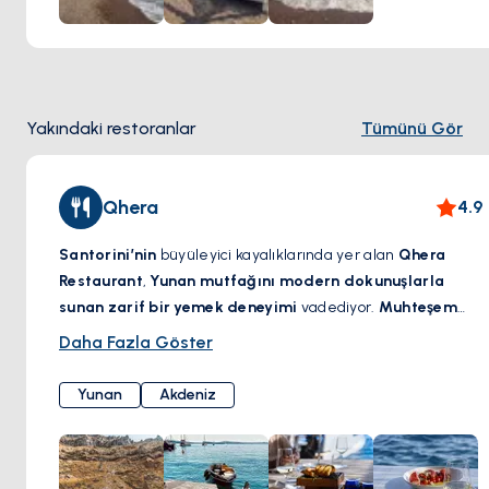
Yakındaki restoranlar
Tümünü Gör
Qhera
4.9
Santorini’nin
büyüleyici kayalıklarında yer alan
Qhera
Restaurant
,
Yunan mutfağını modern dokunuşlarla
sunan zarif bir yemek deneyimi
vadediyor.
Muhteşem
kaldera manzarası eşliğinde
,
taze deniz ürünleri, yerel
Daha Fazla Göster
malzemeler ve özenle hazırlanan Akdeniz lezzetleri
,
adanın büyüleyici atmosferiyle bütünleşiyor. Özel olarak
Yunan
Akdeniz
seçilmiş şaraplar, her yemeği mükemmel bir şekilde
tamamlayarak
damaklarda unutulmaz bir tat bırakıyor
.
İster
romantik bir gün batımı yemeği
, ister
Ege’ye karşı