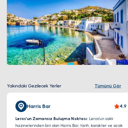
veda akşamı yaşayın.
9. Gün – Bodrum Check-out
Denize karşı sakin bir kahvaltıyla ya da kısa bir
yüzme molasıyla son anların tadını çıkarın. Bavullar
toplanır, anılar kalır...
Yakındaki Gezilecek Yerler
Tümünü Gör
Harris Bar
4.9
Leros’un Zamansız Buluşma Noktası:
Leros’un saklı
hazinelerinden biri olan Harris Bar, tarih, karakter ve sıcak