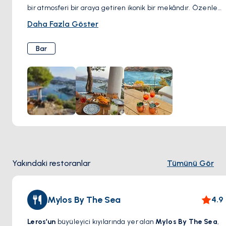
bir atmosferi bir araya getiren ikonik bir mekândır. Özenle
hazırlanmış kokteylleri ve samimi ortamıyla tanınan bu bar,
Daha Fazla Göster
hem yerel halkın hem de gezginlerin yıllardır favorisi
olmuştur. İmza içeceklerinizi yudumlarken, arkadaşlarınızla
Bar
keyifli bir akşam geçirirken veya mekânın büyüleyici
atmosferine kapılırken, Harris Bar, Leros’un otantik ruhunu
en iyi yansıtan adreslerden biridir. Adanın hareketli gece
hayatını keşfetmek isteyenler için mutlaka ziyaret edilmesi
gereken bir nokta.
Yakındaki restoranlar
Tümünü Gör
Mylos By The Sea
4.9
Leros’un
büyüleyici kıyılarında yer alan
Mylos By The Sea
,