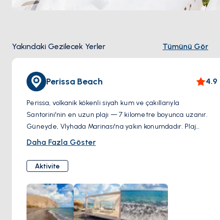
Yakındaki Gezilecek Yerler
Tümünü Gör
Perissa Beach
4.9
Perissa, volkanik kökenli siyah kum ve çakıllarıyla
Santorini'nin en uzun plajı — 7 kilometre boyunca uzanır.
Güneyde, Vlyhada Marinası'na yakın konumdadır. Plaj
boyunca sıralanan barlar ve restoranlar öğle durağı için
Daha Fazla Göster
uygundur; suyu sığ ve sakindir, yüzmek için iyi bir nokta.
Aktivite