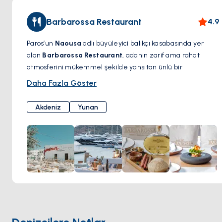
Barbarossa Restaurant
4.9
Paros’un
Naousa
adlı büyüleyici balıkçı kasabasında yer
alan
Barbarossa Restaurant
, adanın zarif ama rahat
atmosferini mükemmel şekilde yansıtan ünlü bir
gastronomi noktasıdır. Deniz kenarındaki eşsiz konumuyla
Daha Fazla Göster
dikkat çeken bu ikonik restoran, taze deniz ürünleri,
Akdeniz mutfağı ve özenle hazırlanmış Yunan lezzetleriyle
Akdeniz
Yunan
öne çıkıyor. Menüsünde ızgara ahtapot, ıstakozlu makarna
ve yerel olarak temin edilen taze balık gibi özel tatlar
bulunuyor; geleneksel tarifler modern dokunuşlarla
yeniden hayat buluyor.
Barbarossa’da yemek yemek sadece bir öğün değil,
unutulmaz bir deneyimdir. Gün batımında Ege Denizi’ne
karşı bir kadeh şarabın tadını çıkarırken ya da deniz
kenarında keyifli bir akşam geçirirken, sıcak atmosferi ve
kusursuz hizmeti her ziyareti özel kılar. Şıklık ve ada
ruhunun mükemmel uyumunu sunan Barbarossa, Paros’ta