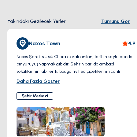
Yakındaki Gezilecek Yerler
Tümünü Gör
Naxos Town
4.9
Naxos Şehri, sık sık Chora olarak anılan, tarihin sayfalarında
bir yürüyüş yapmak gibidir. Şehrin dar, dolambaçlı
sokaklarının labirenti, bougainvillea çiçeklerinin canlı
renklerle bezenmiş beyaz badanalı evlerle bir mozaiktir.
Daha Fazla Göster
Bu büyüleyici sokaklarda dolaşırken, küçük bir adacıkta
konumlanmış ikonik antik mermer bir geçit olan muhteşem
Şehir Merkezi
Portara'ya rastlayacaksınız. Bu anıtsal yapı, Apollon'a
adanmış bir tapınağın kalıntılarıdır ve özellikle gün
batımında muazzam bir arka plan sunar.
Naxos Şehri'nin kalbi, adanın zengin ve çeşitli tarihine dair