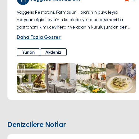
Vaggelis Restoranı, Patmos'un Hora'sının büyüleyici
meydanı Agia Levia'nın kalbinde yer alan efsanevi bir
gastronomik mücevherdir ve adanın kuruluşundan beri
varlığını sürdürmektedir. Tarihle iç içe geçmiş ve bir peri
Daha Fazla Göster
masalından çıkmış gibi görünen bir ortamda yer alan bu
meyhane, onlarca yıldır ziyaretçilerin buluşma noktası
Yunan
Akdeniz
olmuş ve tutkuyla orijinal fikir ve ideallerini korumuştur.
Modern etkilerle Akdeniz mutfağı sunarlar.
Denizcilere Notlar