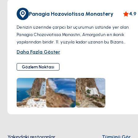
Panagia Hozoviotissa Monastery
4.9
Denizin üzerinde çarpıcı bir uçurumun üstünde yer alan
Panagia Chozoviotissa Manastırı, Amorgos'un en ikonik
yapılarından biridir. 11. yüzyıla kadar uzanan bu Bizans
manastırı, Meryem Ana'ya adanmıştır ve dini artefaktlar ve
Daha Fazla Göster
ikonlarla dolu değerli bir koleksiyona ev sahipliği yapar.
Ziyaretçiler manastırın içini keşfedebilir, mimarisini
Gözlem Noktası
hayranlıkla izleyebilir ve vantage noktasından sahil
manzarasının nefes kesen manzarasının keyfini
çıkarabilirler.
Yakındaki restoranlar
Tümünü Gör