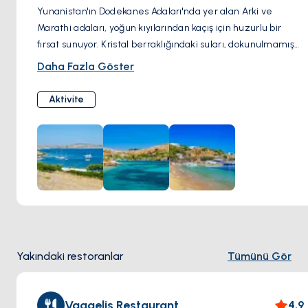
Yunanistan'ın Dodekanes Adaları'nda yer alan Arki ve
Marathi adaları, yoğun kıyılarından kaçış için huzurlu bir
fırsat sunuyor. Kristal berraklığındaki suları, dokunulmamış
doğal manzaraları ve şirin geleneksel köyleri ile bu adalar
Daha Fazla Göster
sakinlik ve doğal güzellik atmosferi yayar. Arki, ikisinin daha
küçüğü olup, doğa meraklıları için mükemmel olan sakin
Aktivite
plajlara ve doğa yürüyüşü rotalarına sahiptir. Diğer yandan,
Marathi'nin engebeli kıyıları ve turkuaz koyları, maceracıları
gizli hazinelerini keşfetmeye çağırıyor.
Yakındaki restoranlar
Tümünü Gör
Vaggelis Restaurant
4.9