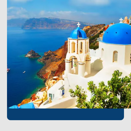
Tsipouradiko mas
’ta yerel meze ve tsipouro ile
akşam yemeği yiyin, ardından
Loza
veya
Tail
Cocktail Bar
’da keyifli bir geceye devam edin.
3. Gün – Naxos
Kiklad Adaları’nın kalbine yelken açın. Naxos’un en
sevilen plajlarından biri olan
Agios Prokopios
’ta
denizin ve güneşin tadını çıkarın. Akşam ise
To
Elliniko Restaurant
’ta yerel malzemelerle
hazırlanmış geleneksel lezzetlerle tanışın.
4. Gün – Paros (Naoussa)
Canlı liman kasabası
Naoussa
’ya varın. Akşam
yemeğinde efsaneleşmiş
Barbarossa
’nın deniz
ürünlerini tadın, ardından
Comeback Bar
’da deniz
esintili bir kokteylle günü tamamlayın.
5. Gün – Paros
Günü, doğa parkı içindeki şık plajı
Monastiri Beach
’te
dinlenerek ve su sporlarının keyfini çıkararak geçirin.
Akşam
Siparos Seaside
’da deniz kenarında özel bir
akşam yemeği yiyin ve sonrasında
Agosta Bar
’da
müzik ve eğlenceye katılın.