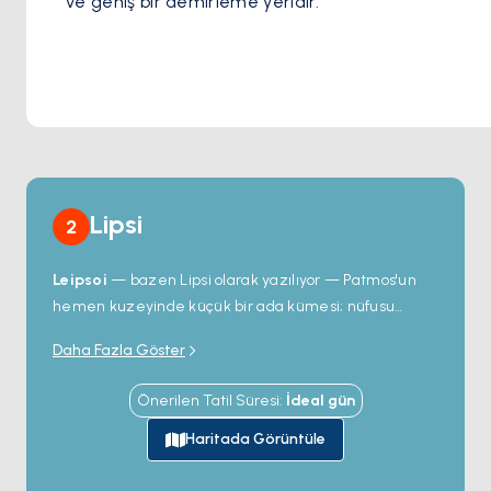
ve geniş bir demirleme yeridir.
Lipsi
2
Leipsoi
— bazen Lipsi olarak yazılıyor — Patmos'un
hemen kuzeyinde küçük bir ada kümesi; nüfusu
yaklaşık 800, bir ana köy ve bir avuç çiftçi mezrası
Daha Fazla Göster
arasında bölünmüş.
Leipsoi Şehri
'ndeki liman charter
teknelerini kolayca kabul ediyor; rıhtım çevresinde üç
Önerilen Tatil Süresi
:
İdeal
gün
ya da dört meyhane günün avını servis ediyor. Kıyı
yürüyerek ya da dinghyile ulaşılan boş plajları
Haritada Görüntüle
barındırıyor:
Platys Gialos
,
Hochlakoura
ve
Kampos
'taki körfez. Ada Ege'de nadir görülen şekilde