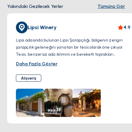
Yakındaki Gezilecek Yerler
Tümünü Gör
Lipsi Winery
4.9
Lipsi adasında bulunan Lipsi Şarapçılığı, bölgenin zengin
şarapçılık geleneğini yansıtan bir tesis olarak öne çıkıyor.
Tesis, benzersiz ada iklimini ve bereketli toprakları
kullanarak, çeşitli yüksek kaliteli şaraplar üretmek için yerel
Daha Fazla Göster
üzüm çeşitlerini özenle yetiştiriyor. Sürdürülebilirliği ve
organik tarım ilkelerini benimseyen şarapçılık, her şişenin
Alışveriş
adanın eşsiz terroir karakterini yansıtmasını sağlıyor. Lipsi
Şarapçılığı, şarap tadımları ve şarap yapımı süreci hakkında
bilgi edinme yoluyla ziyaretçileri adanın zengin kültürel
mirasına dalmaya davet ediyor.