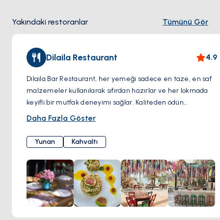
Yakındaki restoranlar
Tümünü Gör
Dilaila Restaurant
4.9
Dilaila Bar Restaurant, her yemeği sadece en taze, en saf
malzemeler kullanılarak sıfırdan hazırlar ve her lokmada
keyifli bir mutfak deneyimi sağlar. Kaliteden ödün
vermeden her tabakta olağanüstü tat sunmaya önem
Daha Fazla Göster
verirken bölgesinin özel misafirperverliğini de tüm
konuklarına yaşatır. Kalamata'dan gelen en kaliteli
Yunan
Kahvaltı
zeytinyağının zenginliğiyle tatlandırılmış bölgesel
lezzetleri deneyimleyerek Dilaila Bar Restaurant'ta
unutulmayacak bir akşam yemeğinin tadını çıkarın.