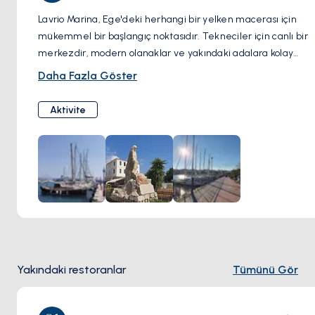
Lavrio Marina, Ege'deki herhangi bir yelken macerası için
mükemmel bir başlangıç noktasıdır. Tekneciler için canlı bir
merkezdir, modern olanaklar ve yakındaki adalara kolay
erişim sunar. Yelken açmadan önce, marinanın büyüleyici
Daha Fazla Göster
kafelerini, tavernalarını ve mağazalarını keşfedebilir, yerel
kültür ve mutfağın tadına bakabilirsiniz.
Aktivite
Yakındaki restoranlar
Tümünü Gör