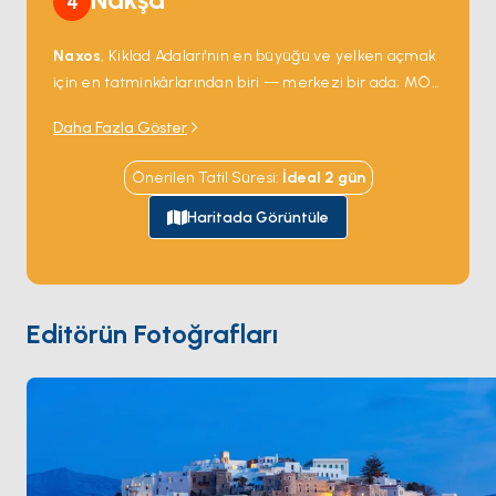
4
Naxos
, Kiklad Adaları'nın en büyüğü ve yelken açmak
için en tatminkârlarından biri — merkezi bir ada; MÖ
6. yüzyıldan kalma mermer tapınak kapısı
Portara
,
Daha Fazla Göster
limanın hemen açığındaki bir adacıkta tek başına
duruyor ve her gün batımını çerçeveliyor. Chora eski
Önerilen Tatil Süresi
:
İdeal
2
gün
şehri limanın arkasındaki tepeye dar Venedik
sokaklarıyla tırmanıyor; batı kıyısı rüzgâr sörfçüleri ile
Haritada Görüntüle
aile charter'larını eşit çeken 12 kilometrelik kumlu plaj
şeridini sunuyor —
Agios Prokopios
,
Plaka
,
Mikri
Vigla
. İç bölge köyleri
Apiranthos
gibi yerel
zeytinyağı, Naksos peyniri ve yavaş meyhaneleri
Editörün Fotoğrafları
barındırıyor. Naxos
Paros
'tan 90 dakika ve
Santorini
'den 3 saatlik yelken mesafesinde. Sezon
Nisan ile Ekim
arası açık.