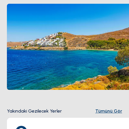
(Hora) iç tepelerde 5 kilometre doğuda yer alıyor;
kasabanın kenarında bir yamaç çıkıntısına doğrudan
oyulmuş MÖ 6. yüzyıl Arkaik dönem
taş aslan
heykeli
'yle surlu bir ortaçağ kasabası. Kea
Lavrion
'dan
yelkenle 30 dakika. Sezon
Mayıs ile Ekim
arası açık;
meltemi zirvesi Temmuz-Ağustos.
Yakındaki Gezilecek Yerler
Tümünü Gör