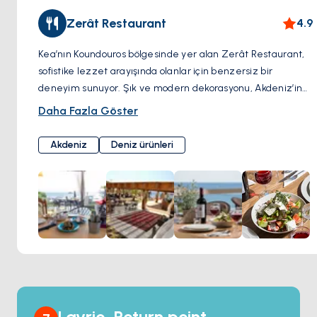
Zerât Restaurant
4.9
Kea’nın Koundouros bölgesinde yer alan Zerât Restaurant,
sofistike lezzet arayışında olanlar için benzersiz bir
deneyim sunuyor. Şık ve modern dekorasyonu, Akdeniz’in
huzur dolu manzarasıyla birleşerek, hem göz hem de
Daha Fazla Göster
damak zevkinize hitap ediyor. Menüsünde taze deniz
ürünlerinden mevsim sebzelerine, Yunan mutfağının klasik
Akdeniz
Deniz ürünleri
tatlarına kadar pek çok seçenek bulabilirsiniz. Şefin özel
tarifleri ve yerel ürünlerle hazırlanan lezzetler,
Koundouros’un keyifli atmosferinde unutulmaz bir yemek
deneyimi yaşatıyor. Zerât, zarif bir akşam yemeği ya da
özel bir kutlama için ideal bir seçenek.
Lavrio, Return point