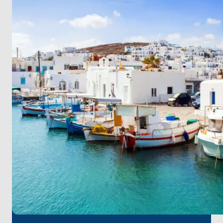
Lavrio'ya geri dönerken maceranızı sonlandırın.
Her ada, dinlenme, macera ve kültürel keşiflerin
eşsiz bir karışımını sunar. Ege’nin büyüsünü bu
benzersiz ada turunda yaşayın.