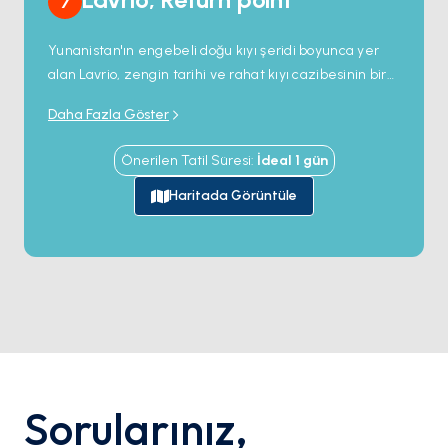
7
Yunanistan'ın engebeli doğu kıyı şeridi boyunca yer
alan Lavrio, zengin tarihi ve rahat kıyı cazibesinin bir
karışımıyla sizi geri karşılıyor. Limana yanaştığınızda,
Daha Fazla Göster
liman sizi canlı bir yerel sahne, hareketli sahil
tavernaları ve Ege'de son bir yüzmeye davet eden
Önerilen Tatil Süresi
:
İdeal
1
gün
yakınlardaki plajlarla karşılıyor. Eski bir maden
kasabasından kültürel merkeze dönüşen Lavrio, antik
Haritada Görüntüle
hikayelerle dolu ve yolculuğun sonundan önce
rahatlamak için mükemmel bir yer. Arnavut kaldırımlı
sokaklarında dolaşın, bir kadeh uzo yudumlayın veya
yakınlardaki antik gümüş madenlerinin kalıntılarını
keşfedin; Lavrio maceranıza unutulmaz bir veda
sunuyor.
Sorularınız
,