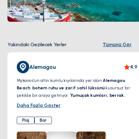
Yakındaki Gezilecek Yerler
Tümünü Gör
Alemagou
4.9
Mykonos’un altın kumlu kıyılarında yer alan
Alemagou
Beach
,
bohem ruhu ve zarif sahil lüksünü
kusursuz bir
şekilde bir araya getiriyor.
Yumuşak kumları, berrak
suları ve rahat ama enerjik atmosferiyle
, huzur ve şıklığı
Daha Fazla Göster
bir arada sunan bu plaj, eşsiz bir kaçış noktasıdır. İster
Kiklad güneşinin
tadını çıkarın, ister
dünyaca ünlü DJ’lerin
Plaj
Bar
ritmine kapılın
, ister deniz kenarındaki restoranda
Akdeniz mutfağının
en seçkin lezzetlerini deneyimleyin;