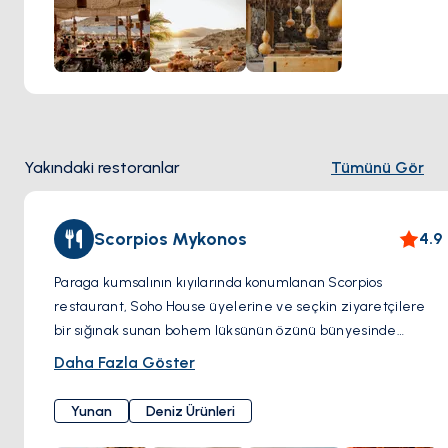
Alemagou, unutulmaz anlar yaşatır.
Mykonos’un doğal
güzelliğiyle lüks plaj kulübü ambiyansını bir araya
getiren mükemmel bir adres.
Yakındaki restoranlar
Tümünü Gör
Scorpios Mykonos
4.9
Paraga kumsalının kıyılarında konumlanan Scorpios
restaurant, Soho House üyelerine ve seçkin ziyaretçilere
bir sığınak sunan bohem lüksünün özünü bünyesinde
barındırıyor. Soho House tarafından yakın zamanda satın
Daha Fazla Göster
alınmasına rağmen Scorpios gerçek cazibesini korumakta,
yoga dersleri, artisanal kokteyller ve ruhu harekete geçiren
Yunan
Deniz Ürünleri
müzik ritüelleri için ünlü isimleri dingin kıyılarına çekmeye