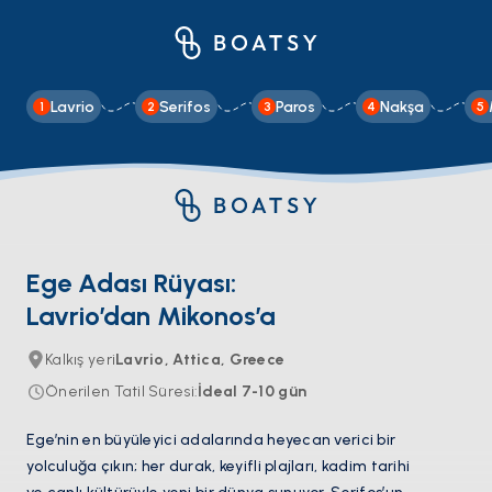
Lavrio
Serifos
Paros
Nakşa
1
2
3
4
5
Ege Adası Rüyası:
Lavrio’dan Mikonos’a
Kalkış yeri
Lavrio, Attica, Greece
Önerilen Tatil Süresi
:
İdeal
7-10
gün
Ege’nin en büyüleyici adalarında heyecan verici bir
yolculuğa çıkın; her durak, keyifli plajları, kadim tarihi