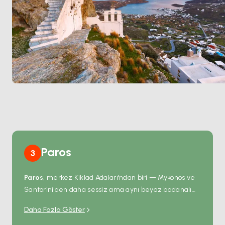
Paros
3
Paros
, merkez Kiklad Adaları'ndan biri — Mykonos ve
Santorini'den daha sessiz ama aynı beyaz badanalı
köy geometrisine sahip. Kuzey kıyısındaki
Naoussa
Daha Fazla Göster
liman kasabası Venedik döneminden kalma taş bir