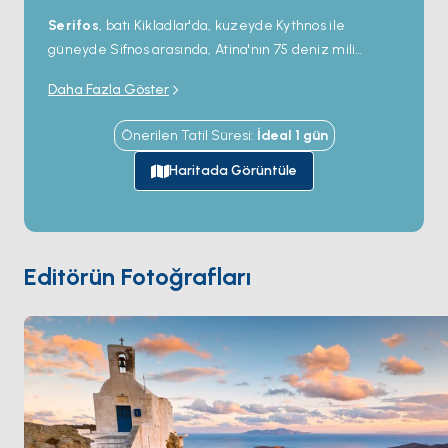
Serifos
, batı Kikladlar'da, kuzeyde Kythnos ile
güneyde Sifnos arasında, Atina'nın 75 deniz mili
güneydoğusunda yer alıyor — yıl boyu yaklaşık 1.400
Daha Fazla Göster
sakini olan 75 kilometrekarelik bir ada; batı Kikladları
zincirinin en sessizi olarak kabul edildi. Ada 1869'dan
Önerilen Tatil Süresi
:
İdeal
1
gün
1963'e endüstriyel bir demir madenciliği merkeziydi;
güneybatı kıyısındaki
Megalo Livadi
madenleri
Haritada Görüntüle
Yunanistan'ın en büyük demir ihracatçısıydı; paslanan
endüstriyel dönem iskelesiyle terk edilmiş cevher
yükleme istasyonu güney kıyısında tarihi bir alan
olarak hayatta kalıyor. Güney kıyısındaki ana liman
Editörün Fotoğrafları
Livadi
feribot limanı ve yat bağlantı noktaları —
kumlu plaj ve meyhane köyü olan küçük at nalı bir
körfez. Başkent
Chora
4 kilometre iç kısımda dik konik
bir tepenin üstünde deniz seviyesinin 220 metre
üstünde yer alıyor; basamaklı yollar ve tepedeki 15.
yüzyıl Venedik kalesiyle. Serifos
Sifnos
'tan yelkenle
30 dakika. Sezon
Mayıs ile Ekim
arası açık.