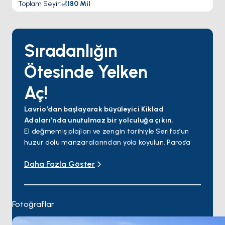
Toplam Seyir
:
180
Mil
Sıradanlığın
Ötesinde Yelken
Aç!
Lavrio’dan başlayarak büyüleyici Kiklad
Adaları’nda unutulmaz bir yolculuğa çıkın.
El değmemiş plajları ve zengin tarihiyle Serifos’un
huzur dolu manzaralarından yola koyulun. Paros’a
doğru yelken açarak, sevimli köylerini ve hareketli
Daha Fazla Göster
atmosferini keşfedin. Sonrasında, muhteşem kıyıları
ve antik yapılarıyla tanınan Kikladlar’ın en büyüğü
Naxos sizi bekliyor. Beyaz badanalı sokakları, lüks
plajları ve canlı gece hayatıyla ünlü Mykonos’a
Fotoğraflar
uğrayın. Kea'nın harikalarını keşfettikten sonra,
unutulmaz Kiklad Adaları yolculuğunuzun başladığı