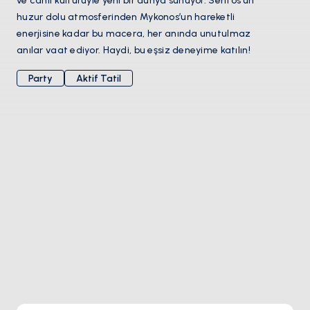
ve canlı kültürüyle yeni bir dünya sunuyor. Serifos’un
huzur dolu atmosferinden Mykonos’un hareketli
enerjisine kadar bu macera, her anında unutulmaz
anılar vaat ediyor. Haydi, bu eşsiz deneyime katılın!
Party
Aktif Tatil