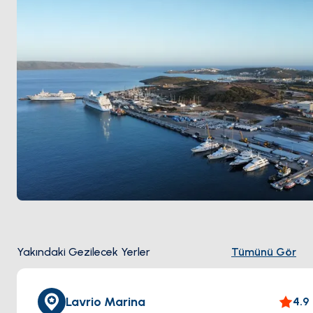
Saronik marinaları (Alimos, Glyfada) yerine tercih
ediliyor; çünkü Kea'ya 30 dakikalık geçiş Saronik'ten
önemli ölçüde daha kısa. Kasabanın güney kıyısı
komşusu MÖ 5. yüzyıl Poseidon Tapınağı ile
Cape
Sounion
10 kilometre batıda yer alıyor. Sezon
Nisan
ile Ekim
arası açık.
Yakındaki Gezilecek Yerler
Tümünü Gör
Lavrio Marina
4.9