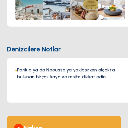
bulunuyor; geleneksel tarifler modern dokunuşlarla
yeniden hayat buluyor.
Barbarossa’da yemek yemek sadece bir öğün değil,
unutulmaz bir deneyimdir. Gün batımında Ege Denizi’ne
karşı bir kadeh şarabın tadını çıkarırken ya da deniz
kenarında keyifli bir akşam geçirirken, sıcak atmosferi ve
kusursuz hizmeti her ziyareti özel kılar. Şıklık ve ada
Denizcilere Notlar
ruhunun mükemmel uyumunu sunan Barbarossa, Paros’ta
olağanüstü bir gastronomi deneyimi arayanlar için mutlaka
ziyaret edilmesi gereken bir adrestir.
Parikia ya da Naoussa'ya yaklaşırken alçakta
bulunan birçok kaya ve resife dikkat edin.
Nakşa