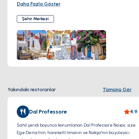
renklerle bezenmiş beyaz badanalı evlerle bir mozaiktir.
Daha Fazla Göster
Bu büyüleyici sokaklarda dolaşırken, küçük bir adacıkta
konumlanmış ikonik antik mermer bir geçit olan muhteşem
Şehir Merkezi
Portara'ya rastlayacaksınız. Bu anıtsal yapı, Apollon'a
adanmış bir tapınağın kalıntılarıdır ve özellikle gün
batımında muazzam bir arka plan sunar.
Naxos Şehri'nin kalbi, adanın zengin ve çeşitli tarihine dair
bir kanıt olan etkileyici bir ortaçağ kalesine ev sahipliği
yapar. Kale duvarları içinde, Venedik ve Kykladik
mimarisinin bir karışımını, tarihi müzeleri ve küçük sanat
galerilerini bulacaksınız. Şehir sadece geçmişiyle ilgili
Yakındaki restoranlar
Tümünü Gör
değildir; el yapımı mücevherlerden yerel el sanatlarına
kadar her şeyi satan sevimli butiklerin çeşitliliği ile çok
canlıdır.
Dal Professore
4.9
Ayrıca, Naxos Şehri, yerel Yunan mutfağının tadını
Sahil şeridi boyunca konumlanan Dal Professore Naxos, size
çıkarabileceğiniz veya ferahlatıcı bir içki içebileceğiniz
Ege Denizi'nin, hareketli limanın ve Nakşa'nın büyüleyici
sevimli kafeler ve tavernalarla doludur. Bu mekanlar, bu