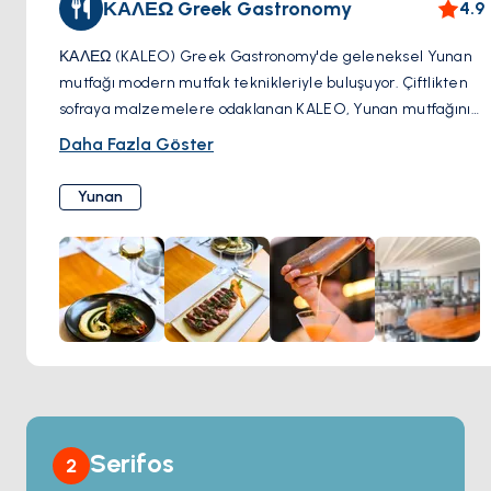
ΚΑΛΕΩ Greek Gastronomy
4.9
ΚΑΛΕΩ (KALEO) Greek Gastronomy'de geleneksel Yunan
mutfağı modern mutfak teknikleriyle buluşuyor. Çiftlikten
sofraya malzemelere odaklanan KALEO, Yunan mutfağının
en iyilerini sergileyen güzel tabaklanmış yemekler
Daha Fazla Göster
sunuyor. Leziz deniz ürünlerinden yerel esintili tariflere
kadar her yemek özen ve ayrıntılara dikkat edilerek
Yunan
hazırlanıyor. İster sıradan bir öğle yemeği ister kaliteli bir
yemek deneyimi olsun, KALEO sizi rafine ama konforlu bir
ortamda Yunanistan'ın zengin lezzetlerini keşfetmeye
davet ediyor.
Serifos
2