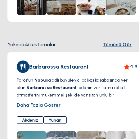
adada unutulmaz bir deneyim sunuyor.
Yakındaki restoranlar
Tümünü Gör
Barbarossa Restaurant
4.9
Paros’un
Naousa
adlı büyüleyici balıkçı kasabasında yer
alan
Barbarossa Restaurant
, adanın zarif ama rahat
atmosferini mükemmel şekilde yansıtan ünlü bir
gastronomi noktasıdır. Deniz kenarındaki eşsiz konumuyla
Daha Fazla Göster
dikkat çeken bu ikonik restoran, taze deniz ürünleri,
Akdeniz mutfağı ve özenle hazırlanmış Yunan lezzetleriyle
Akdeniz
Yunan
öne çıkıyor. Menüsünde ızgara ahtapot, ıstakozlu makarna
ve yerel olarak temin edilen taze balık gibi özel tatlar