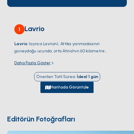
Lavrio
1
Lavrio
(ayrıca
Lavrion
), Attika yarımadasının
güneydoğu ucunda, orta Atina'nın 60 kilometre
güneydoğusunda ve Atina Uluslararası Havalimanı'nın
Daha Fazla Göster
15 kilometre güneyinde yer alıyor — antik çağın en
önemli gümüş madenciliği bölgelerinden birinin
Önerilen Tatil Süresi
:
İdeal
1
gün
üzerine inşa edilmiş yaklaşık 11.000 sakini olan çalışan
endüstriyel bir liman kasabası (
Laurion gümüş
Haritada Görüntüle
madenleri
Salamis Savaşı'nda Persleri yenen MÖ
480 Atina filosunu finanse etti). Modern kasaba iki
charter marinasını barındırıyor:
Olympic Marinası
(650 iskele, daha büyüğü) ve daha eski
Lavrio Liman
Editörün Fotoğrafları
ticari limanı. Lavrio, doğu Kikladları (Kea, Kythnos,
Syros, Mikonos) hedefleyen charter rotaları için Atina-