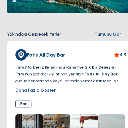
Yakındaki Gezilecek Yerler
Tümünü Gör
Fotis All Day Bar
4.9
Paros’ta Deniz Kenarında Rahat ve Şık Bir Deneyim
Paros’un
göz alıcı kıyılarında yer alan
Fotis All Day Bar
,
günün her saatinde keyifli bir mola vermek için ideal bir
adres.
Rahat ama şık atmosferi, ferahlatıcı imza
Daha Fazla Göster
kokteylleri ve Akdeniz esintili lezzetleriyle
, bu sahil
noktası misafirlerini güneşin tadını çıkarmaya, huzurlu bir
Bar
brunch yapmaya veya akşam esintisiyle el yapımı bir içkinin
keyfini sürmeye davet ediyor. İster sakin bir öğleden sonra,
ister enerjik bir gece geçirmek isteyin,
Fotis All Day Bar
,