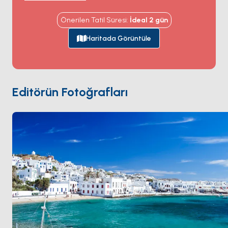
Super Paradise
gibi beach club'larından alıyor —
burada öğle yemeği rahatlıkla 12 saatlik bir kutlamaya
Önerilen Tatil Süresi
:
İdeal
2
gün
dönüşebilir; kuzey ise rüzgârlı sessiz koyları ve
günübirlikçilerin asla denk gelmediği meyhaneleriyle
Haritada Görüntüle
başka bir Mykonos'u barındırıyor. UNESCO arkeolojik
alanı
Delos
sadece 40 dakika batıda; yanı başındaki
insansız
Rhenia
adası ise Kiklad Adaları'nın en iyi
yüzme sularına sahip. Chora'ya döndüğünüzde
Editörün Fotoğrafları
Nammos
'ta yemek yiyebilir veya
Little Venice
'in
teraslarından yel değirmenlerinin üstüne düşen gün
batımını izleyebilirsiniz. Sezon
Mayıs ile Ekim
arası
açık; Haziran ve Eylül sıcak ama Ağustos
kalabalığından arınmış aylar.