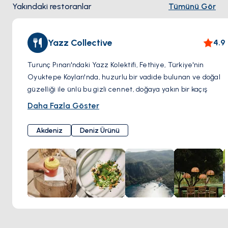
Yakındaki restoranlar
Tümünü Gör
Yazz Collective
4.9
Turunç Pınarı'ndaki Yazz Kolektifi, Fethiye, Türkiye'nin
Oyuktepe Koyları'nda, huzurlu bir vadide bulunan ve doğal
güzelliği ile ünlü bu gizli cennet, doğaya yakın bir kaçış
arayanlar için bir mücevherdir. Bölgeyi süsleyen yemyeşil
Daha Fazla Göster
narenciye ağaçlarına adını borçlu olan Turunç Pınarı,
genellikle Fethiye'nin merkezine 8 kilometre uzaklıkta olup
Akdeniz
Deniz Ürünü
genellikle tekne ile ulaşılır.
Yazz Kolektifi kendisi, modern tasarımı geleneksel
unsurlarla birleştirerek, konfor ve lüksü yansıtan bir ortam
oluştururken doğal çevresiyle uyum içinde kalmayı başaran
lüks, doğa ilhamlı bir konaklamadır.
Kolektif, Akdeniz tariflerini dünya mutfağı teknikleriyle
birleştiren bir gastronomik deneyim sunar. Yönetici Şef
Mustafa Otar tarafından yönetilen restoranı, yerel olarak