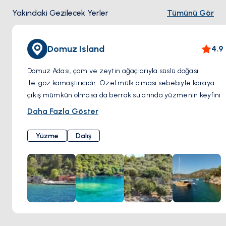
Yakındaki Gezilecek Yerler
Tümünü Gör
Domuz Island
4.9
Domuz Adası, çam ve zeytin ağaçlarıyla süslü doğası
ile göz kamaştırıcıdır. Özel mülk olması sebebiyle karaya
çıkış mümkün olmasa da berrak sularında yüzmenin keyfini
çıkarabilirsiniz. Özellikle
Akvaryum Koyu
, suyun üzerinde
Daha Fazla Göster
Bizans Dönemi'ne ait kalıntıları gözlemleyebileceğiniz ve
şnorkelle dalış yapabileceğiniz benzersiz bir nokta.
Yüzme
Dalış
Turkuaz suları ve huzurlu atmosferi ile yüzme için
mükemmel bir durak.
Domuz Adası ve Akvaryum Koyu, yoğun sezonlarda çevre
adalarda yer bulamama durumunda düşünülebilecek
harika alternatifler. Sadece yüzme ve doğanın tadını
çıkarma olanağı sunmakla kalmayıp aynı zamanda tarihi
kalıntılarla da sizi büyüleyecekler.