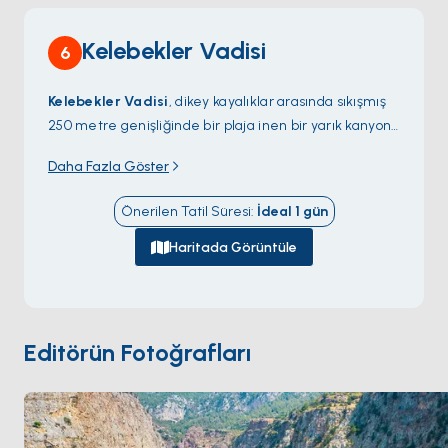
temin edilen yüksek kaliteli mevsimsel malzemelerle
hazırlanan imza yemekleri sunar ve seçkin bir şarap
Kelebekler Vadisi
6
koleksiyonu ile uzmanca hazırlanmış kokteyllerle
tamamlanır.
Kelebekler Vadisi
, dikey kayalıklar arasında sıkışmış
Genel olarak, Turunç Pınarı Yazz Kolektifi, doğal güzellik,
250 metre genişliğinde bir plaja inen bir yarık kanyon;
huzur, lüks ve konforun mükemmel bir karışımını sunarak
yalnızca tekneyle ya da dik dağ keçisi patikasıyla
doğanın kucağında huzurlu bir kaçış arayanlar için ideal bir
Daha Fazla Göster
ulaşılabiliyor. Plajın üstündeki kayalıklar bölgenin en
destinasyon sunar.
yükseği olan
Babadağ
kütlesinin bir parçası ve
Önerilen Tatil Süresi
:
İdeal
1
gün
Ölüdeniz
'den yamaç paraşütçülerinin atlama noktası.
Kanyonun içinde bir patika 30 dakikada yıl boyu akan
Haritada Görüntüle
bir şelaleye ulaşıyor; vadiye adını veren nadir kelebek
türleri yol boyunca uçuyor. Tek bir restoran ve plaj
kulübeleri olan küçük bir kamp yerleşimi var; başka
geliştirme izni verilmiyor. Tekneler plajın önünde
Editörün Fotoğrafları
derin suda demir atıyor. Kelebekler Vadisi
Fethiye
'nin
90 dakika güneyinde. Sezon
Mayıs ile Ekim
arası
açık.