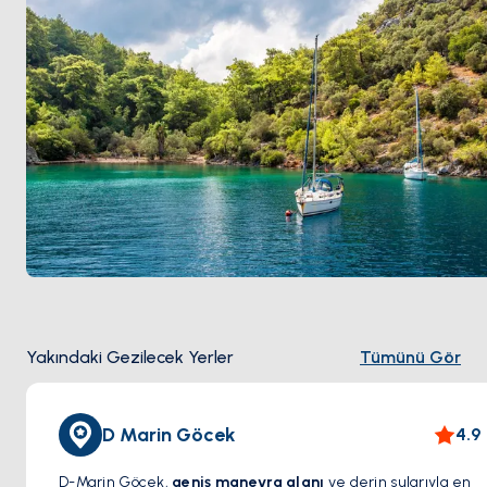
Ağustos en sıcak, Mayıs ile Eylül en sessiz aylar.
Yakındaki Gezilecek Yerler
Tümünü Gör
D Marin Göcek
4.9
D-Marin Göcek,
geniş manevra alanı
ve derin sularıyla en