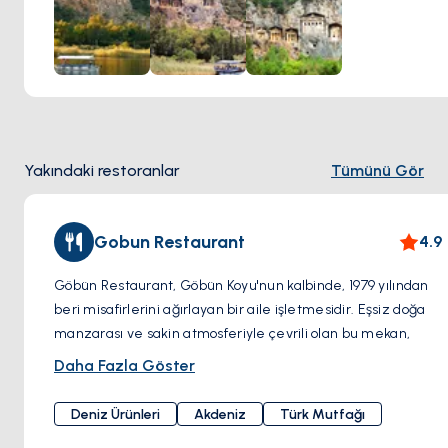
tarihin gizemlerine dalmak anlamına gelir. Gobun Koyu'nun
manzara güzelliği içindeki bu tarihi alanların varlığı, doğal
ihtişam ile tarihi merak arasında ilginç bir karışım oluşturur.
Yakındaki restoranlar
Tümünü Gör
Gobun Restaurant
4.9
Göbün Restaurant, Göbün Koyu'nun kalbinde, 1979 yılından
beri misafirlerini ağırlayan bir aile işletmesidir. Eşsiz doğa
manzarası ve sakin atmosferiyle çevrili olan bu mekan,
Türk ve Akdeniz mutfağından taze ve lezzetli bir menü
Daha Fazla Göster
sunuyor.
Restaurantın
iki iskelesi
bulunuyor. Koyun açıklarına demir
Deniz Ürünleri
Akdeniz
Türk Mutfağı
atıp botla kıyıya ulaşabilir veya restoran iskelesine