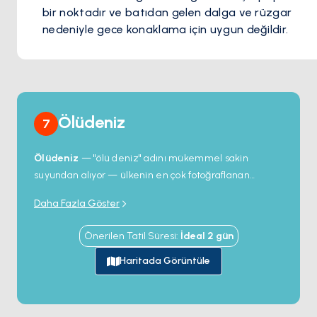
bir noktadır ve batıdan gelen dalga ve rüzgar
nedeniyle gece konaklama için uygun değildir.
Ölüdeniz
7
Ölüdeniz
— "ölü deniz" adını mükemmel sakin
suyundan alıyor — ülkenin en çok fotoğraflanan
lagünü; açık Akdeniz'i bir turkuaz havuzundan ayıran
Daha Fazla Göster
beyaz kavkı kumlu kıvrımlı bir kum şeridi. Lagünün
kendisi tekne girişi yasak korumalı bir doğa rezervi;
Önerilen Tatil Süresi
:
İdeal
2
gün
ama dışındaki uzun çakıl plajı (
Belcekız
) demir
trafiğini alıyor ve renk geçişlerinin manzarası en iyi
Haritada Görüntüle
sudan görünüyor. Körfezin üstünde
Babadağ
denizden 1.960 metre doğrudan yükseliyor — yamaç
paraşütçüleri zirveden kalkıp gün boyu kesintisiz