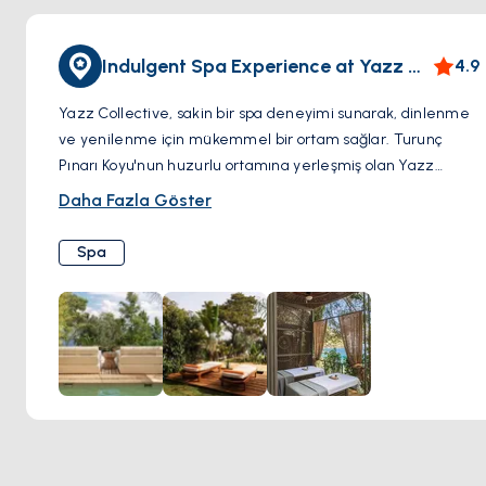
Indulgent Spa Experience at Yazz Collective
4.9
Yazz Collective, sakin bir spa deneyimi sunarak, dinlenme
ve yenilenme için mükemmel bir ortam sağlar. Turunç
Pınarı Koyu'nun huzurlu ortamına yerleşmiş olan Yazz
Collective'deki spa, lüksü Fethiye'nin doğal güzelliğiyle
Daha Fazla Göster
birleştirir. Ziyaretçiler, zihni ve bedeni yatıştırmak ve
canlandırmak için ustaca tasarlanmış çeşitli vücut
Spa
tedavileri ve masajların keyfini çıkarabilirler. Bu huzur ve
dinginlikle dolu spa deneyimi, günlük yaşamın stresinden
kaçmak ve kendine bakım yapmak isteyenler için ideal bir
kaçış noktası haline getirir.