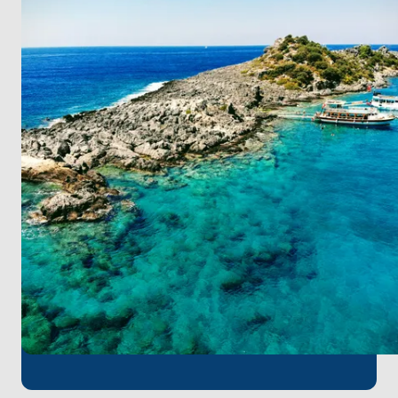
tadını çıkarın.
Sadece 97 km uzaklıkta bulunan
Dalaman
Havalimanı
, keyifli bir tekne turu için mükemmel bir
başlangıç noktasıdır. Yolculuğunuzun başında
havalimanından yapacağınız kısa bir transfer ile
unutulmaz deniz maceranıza hızlı bir şekilde
atılabilirsiniz.