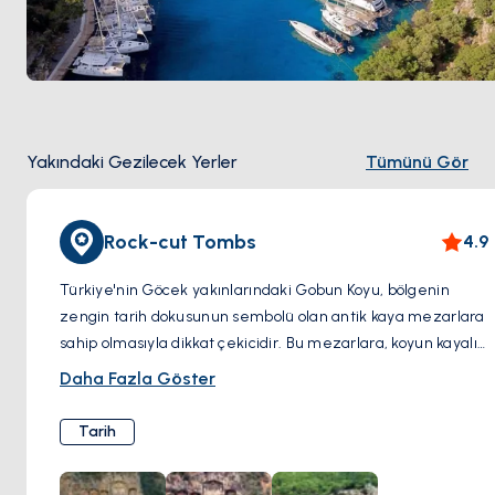
Yakındaki Gezilecek Yerler
Tümünü Gör
Rock-cut Tombs
4.9
Türkiye'nin Göcek yakınlarındaki Gobun Koyu, bölgenin
zengin tarih dokusunun sembolü olan antik kaya mezarlara
sahip olmasıyla dikkat çekicidir. Bu mezarlara, koyun kayalık
uçurumlarına doğrudan oyulmuş olanlar, bölgenin eski
Daha Fazla Göster
medeniyetlerinin ve gömme geleneklerinin bir kanıtıdır.
Gobun Koyu'nu ziyaret etmek, sadece doğal güzelliğinden
Tarih
keyif alma fırsatı sunmakla kalmaz, aynı zamanda bu
mezarlar, geçmişe eşsiz ve somut bir bağlantı sağladığı için