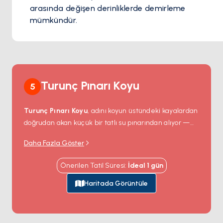
arasında değişen derinliklerde demirleme
mümkündür.
Turunç Pınarı Koyu
5
Turunç Pınarı Koyu
, adını koyun üstündeki kayalardan
doğrudan akan küçük bir tatlı su pınarından alıyor —
Ege kıyısının bu kesiminde nadir görülen bir durum.
Daha Fazla Göster
Koyun kendisi deniz tabanında kumlu lekeler ve 10
metreye kadar berrak görüş sunan sığ bir at nalı;
Önerilen Tatil Süresi
:
İdeal
1
gün
etrafını çamlar ve birkaç yabani turunç-narenciye
ağacı çeviriyor. Plajdan pınara bir patika çıkıyor; orada
Haritada Görüntüle
su şişelerini doldurabilir ve geriye dönüp körfezi
izleyebilirsiniz. Koy işaretlenmemiş, köyü ya da
restoranı yok ve yaz zirvesinde bile boş kalıyor.