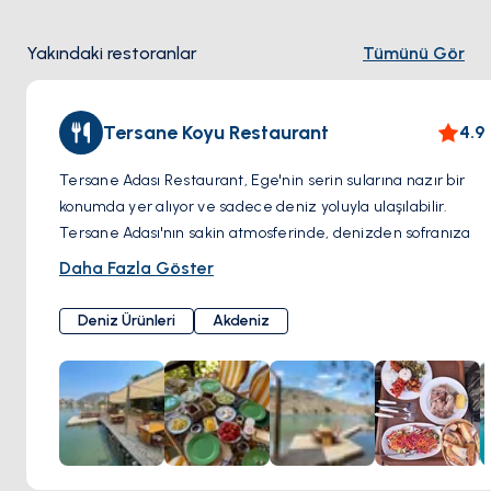
Yakındaki restoranlar
Tümünü Gör
Tersane Koyu Restaurant
4.9
Tersane Adası Restaurant, Ege'nin serin sularına nazır bir
konumda yer alıyor ve sadece deniz yoluyla ulaşılabilir.
Tersane Adası'nın sakin atmosferinde, denizden sofranıza
uzanan lezzetli bir serüven sunuyor. Kahvaltı için özel
Daha Fazla Göster
olarak pişirilen taze ekmekler, güne enerji dolu bir
başlangıç yapmanızı sağlıyor.
Deniz Ürünleri
Akdeniz
Tersane Adası Restaurant, göz alıcı deniz manzarasıyla sizi
karşılıyor. Masanızdan, sakin mavi suların ve doğanın
muhteşem uyumunu izleyebilirsiniz. Özellikle günün
sonunda, güneşin batışıyla renk değiştiren gökyüzü, adanın
havasını daha da özel kılıyor.
Restoranın kendine ait bir iskelesi bulunuyor; teknenizi