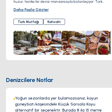
huzur, harika bir deniz manzarasıyla bütünleşiyor. Türk
mutfağının sıcak ve zengin lezzetlerini sunan bir menüsü
Daha Fazla Göster
bulunuyor. Ayrıca, Türk kahvaltısının keyfini burada
yaşayabilirsiniz. Restaurantın kendine ait bir de iskelesi
Türk Mutfağı
Kahvaltı
bulunuyor.
Denizcilere Notlar
Yoğun sezonlarda yer bulamazsanız, koyun
güneybatı köşesindeki Küçük Sarsala Koyu
alternatif bir seçenektir. Burada 8 ila 15 metre