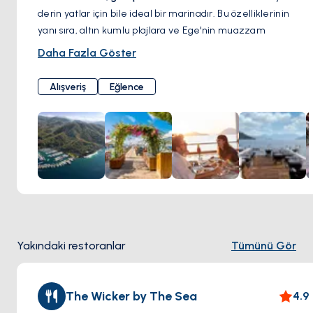
derin yatlar için bile ideal bir marinadır. Bu özelliklerinin
yanı sıra, altın kumlu plajlara ve Ege'nin muazzam
güzellikteki yüzlerce adasına kolay ulaşım imkanıyla da öne
Daha Fazla Göster
çıkmaktadır.
Teknenizle ilgili ihtiyaç duyduğunuz
teknik, güvenlik ve
Alışveriş
Eğlence
genel hizmetlere
kolayca ulaşabilirsiniz.
380 bağlama
kapasites
ine
sahip marinada, teknelere su, elektrik,
telefon, kablosuz internet bağlantısı ve kablolu TV
hizmetleri sunulmaktadır.
24 saat güvenlik hizmeti
verilen marinada, lüks ve
hijyenik duş ve tuvaletler, çamaşır yıkama servisi, restoran,
kafe-bar, süpermarket, charter, yat satışı, seyahat
acentaları ve araç kiralama gibi olanaklar bulunmaktadır.
Ayrıca,
spor, restoran, alışveriş ve bar
gibi seçenekler de
Yakındaki restoranlar
Tümünü Gör
mevcuttur.
The Wicker by The Sea
4.9