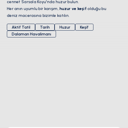
cennet Sarsala Koyu'nda huzur bulun.
Her anın uyumlu bir karışım,
huzur ve keşif
olduğu bu
deniz macerasına bizimle katılın.
Aktif Tatil
Tarih
Huzur
Keşif
Dalaman Havalimanı