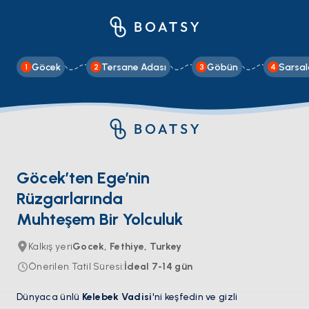
Göcek
Tersane Adası
Göbün
Sarsal
1
2
3
4
Göcek’ten Ege’nin
Rüzgarlarında
Muhteşem Bir Yolculuk
Kalkış yeri
Gocek, Fethiye, Turkey
Önerilen Tatil Süresi
:
İdeal
7-14
gün
Dünyaca ünlü
Kelebek Vadisi
'ni keşfedin ve gizli