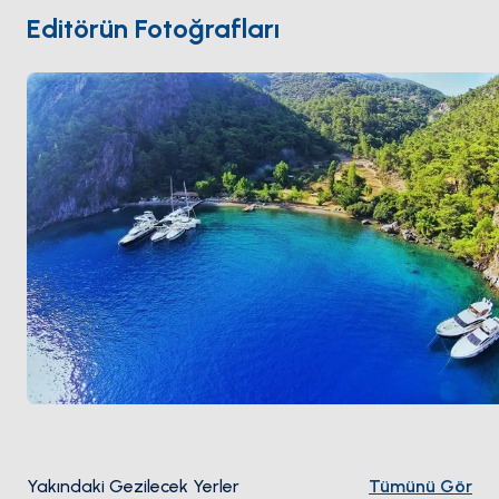
Yelkenle
Turunç
köyü 30 dakika batıda,
Marmaris
90
Editörün Fotoğrafları
dakika doğuda. Sezon
Mayıs ile Ekim
arası açık.
Yakındaki Gezilecek Yerler
Tümünü Gör