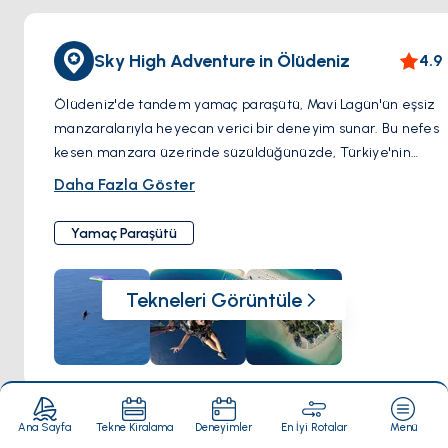
Sky High Adventure in Ölüdeniz
4.9
Ölüdeniz'de tandem yamaç paraşütü, Mavi Lagün'ün eşsiz
manzaralarıyla heyecan verici bir deneyim sunar. Bu nefes
kesen manzara üzerinde süzüldüğünüzde, Türkiye'nin
turkuaz kıyılarının güzelliği sizin altınızda açılır. Bu aktivite,
Daha Fazla Göster
uçuşun heyecanını havada süzülmenin huzuruyla
birleştirerek, Ölüdeniz'in doğal harikalarının benzersiz bir
Yamaç Paraşütü
perspektifini sunar. Macera arayanlar için mükemmel olan
Ölüdeniz'de tandem yamaç paraşütü, unutulmaz bir
Tekneleri Görüntüle
deneyim için mutlaka denemelisiniz.
Ana Sayfa
Tekne Kiralama
Deneyimler
En İyi Rotalar
Menü