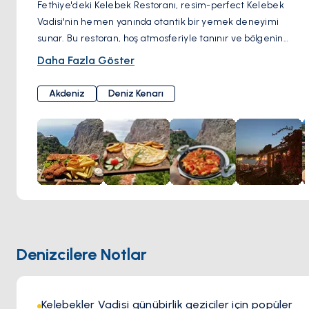
Fethiye'deki Kelebek Restoranı, resim-perfect Kelebek
Vadisi'nin hemen yanında otantik bir yemek deneyimi
sunar. Bu restoran, hoş atmosferiyle tanınır ve bölgenin
zengin mutfak geleneğini yansıtan çeşitli yemekler sunar.
Daha Fazla Göster
Taze, yerel kaynaklı malzemelere odaklanarak, Kelebek
Restoranı geleneksel Türk lezzetlerini çağdaş pişirme
Akdeniz
Deniz Kenarı
teknikleriyle harmanlayan bir menü sunar. Misafirler,
Fethiye'nin doğal güzelliğinin özünü yakalayan huzurlu bir
ortamda yemeklerinin tadını çıkarabilirler, bu da hem
gündelik hem de özel yemekler için ideal bir nokta haline
getirir.
Denizcilere Notlar
Kelebekler Vadisi günübirlik geziciler için popüler