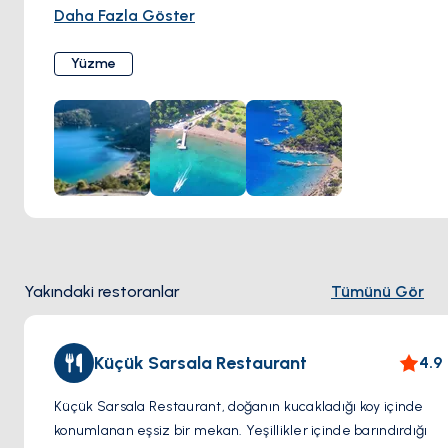
bir ortamda, hem tutkulu yüzücüler hem de sadece
Daha Fazla Göster
ayaklarını suya sokmak isteyenler için ideal bir ortam sunar.
Koyun ferah ve lekesiz suları, yüzme, şnorkelle dalış ve
Yüzme
diğer su aktiviteleri için mükemmel bir noktadır. Doğal
güzelliği ve sakin atmosferiyle Sarsala Koyu, huzurlu ve
canlandırıcı bir yüzme deneyimi arayanlar için ideal bir
kaçış noktası sunar.
Yakındaki restoranlar
Tümünü Gör
Küçük Sarsala Restaurant
4.9
Küçük Sarsala Restaurant, doğanın kucakladığı koy içinde
konumlanan eşsiz bir mekan. Yeşillikler içinde barındırdığı