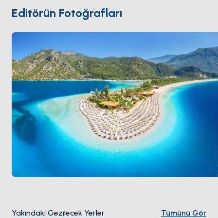
renkli çizgiler halinde aşağı süzülüyor. İç bölgeye
Editörün Fotoğrafları
uzanan patikalar
Kelebekler Vadisi
'ne ve terk
edilmiş Rum köyü
Kayaköy
'e ulaşıyor. Sezon
Nisan ile
Ekim
arası açık; lagün yıl boyu sakin kalıyor.
Yakındaki Gezilecek Yerler
Tümünü Gör