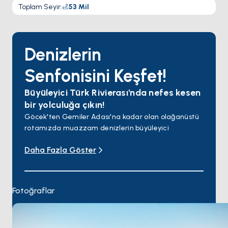
Toplam Seyir
:
53
Mil
Denizlerin
Senfonisini Keşfet!
Büyüleyici Türk Rivierası'nda nefes kesen
bir yolculuğa çıkın!
Göcek'ten Gemiler Adası'na kadar olan olağanüstü
rotamızda muazzam denizlerin büyüleyici
güzelliğinde yelken açın.
Daha Fazla Göster
Tersane Adası'nın berrak sularında kendinizi
kaybedin, Kapı Koyu'nun tarihi çekiciliğini keşfedin ve
sakin Sarsala Koyu'nda huzuru bulun.
Dünya çapında ünlü plajı ve berrak sularıyla tanınan
Fotoğraflar
Kelebek Vadisi'ni keşfedin.
Ölüdeniz üzerinde paraşütle atlamanın heyecanını
yaşayın ve Gemiler Adası'nda güneşin sıcaklığının