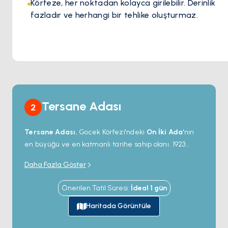
bekliyor.
Körfeze, her noktadan kolayca girilebilir. Derinlik
fazladır ve herhangi bir tehlike oluşturmaz.
Tersane Adası
2
Tersane Adası
, Gocek Körfezi'ndeki
On İki Ada
'nın
en büyüğü ve en katmanlı tarihe sahip olanı. 1923
Türk-Yunan nüfus mübadelesine kadar adada bir
Daha Fazla Göster
tersanenin etrafında kurulu Rum Ortodoks bir köy
vardı ve yere Türkçe adını veren de bu tersane oldu.
Önerilen Tatil Süresi
:
İdeal
1
gün
Eski yapılar yamaçta yarı çatısız ayakta duruyor; liman
koyunun önünde tekneler bir zamanlar onarım için
Haritada Görüntüle
çekildiği oyma
taş kemerler
sıralanıyor — şimdi