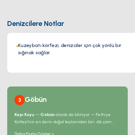
güvenle bağlayarak, lezzetin ve manzaranın tadını
çıkarmanız için sizi bekliyor.
Denizcilere Notlar
Kuzeybatı körfezi, denizciler için çok yönlü bir
sığınak sağlar.
Göbün
3
Kapı Koyu
—
Göbün
olarak da biliniyor — Fethiye
Körfezi'nin en derin doğal koylarından biri; dik çam
kaplı sırtlar arasında anakaraya neredeyse bir
Daha Fazla Göster