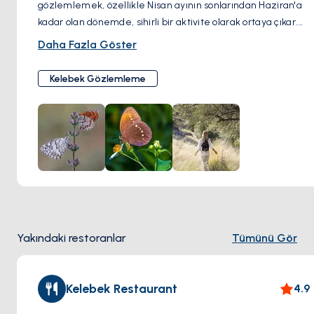
gözlemlemek, özellikle Nisan ayının sonlarından Haziran'a
kadar olan dönemde, sihirli bir aktivite olarak ortaya çıkar.
Bu sakin vadi, nadir Jersey Tiger da dahil olmak üzere
Daha Fazla Göster
100'den fazla kelebek türüne ev sahipliği yapar ve bu narin
yaratıklar için renkli bir sığınak haline gelir. Ziyaretçiler,
Kelebek Gözlemleme
vadinin doğal ihtişamı içinde çeşitli kelebek türlerini
keşfederken, yeşil bitki örtüsünü keşfedebilirler. Bu
deneyim, sadece çeşitli türleri keşfetmenin sevincini değil,
aynı zamanda vadideki benzersiz ekosistemin tamamen
açığa çıkmasına tanıklık etme fırsatını da sunar.
Yakındaki restoranlar
Tümünü Gör
Kelebek Restaurant
4.9