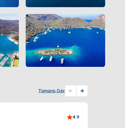
Tümünü Gör
Fimi I
4.9