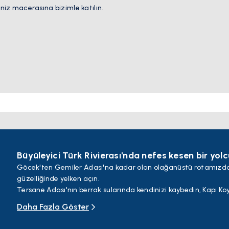
niz macerasına bizimle katılın.
Büyüleyici Türk Rivierası'nda nefes kesen bir yolc
Göcek'ten Gemiler Adası'na kadar olan olağanüstü rotamızd
güzelliğinde yelken açın.
Tersane Adası'nın berrak sularında kendinizi kaybedin, Kapı Koyu
Sarsala Koyu'nda huzuru bulun.
Daha Fazla Göster
Dünya çapında ünlü plajı ve berrak sularıyla tanınan Kelebek Va
Ölüdeniz üzerinde paraşütle atlamanın heyecanını yaşayın ve 