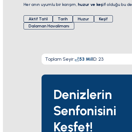
Her anın uyumlu bir karışım,
huzur ve keşif
olduğu bu de
Aktif Tatil
Tarih
Huzur
Keşif
Dalaman Havalimanı
Toplam Seyir
:
53
Mil
ID:
23
Denizlerin
Senfonisini
Keşfet!