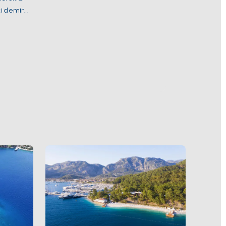
ki demir
rde
ası açık;