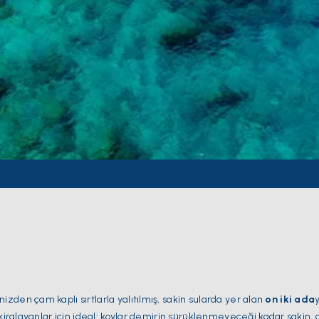
izden çam kaplı sırtlarla yalıtılmış, sakin sularda yer alan
on iki ada
 kiralayanlar için ideal: koylar demirin sürüklenmeyeceği kadar sakin, 