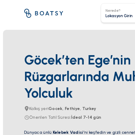
Nerede?
Göcek’ten Ege’nin
Rüzgarlarında Mu
Yolculuk
Kalkış yeri
Gocek, Fethiye, Turkey
Önerilen Tatil Süresi
:
İdeal
7-14
gün
Dünyaca ünlü
Kelebek Vadisi
'ni keşfedin ve gizli cen