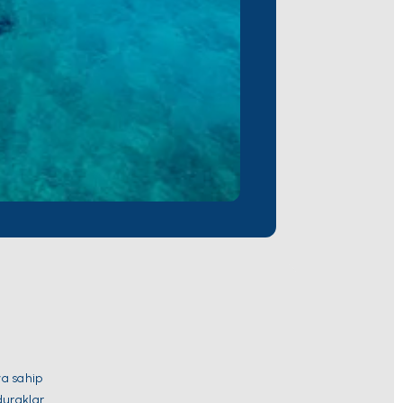
ya sahip
duraklar