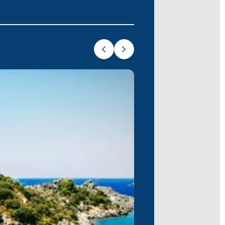
li bir tekne turu için mükemmel bir
apacağınız kısa bir transfer ile