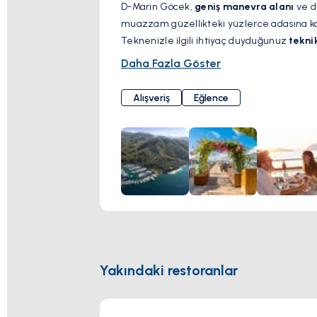
D-Marin Göcek,
geniş manevra alanı
ve de
muazzam güzellikteki yüzlerce adasına ko
Teknenizle ilgili ihtiyaç duyduğunuz
tekni
su, elektrik, telefon, kablosuz internet ba
Daha Fazla Göster
24 saat güvenlik hizmeti
verilen marinada
seyahat acentaları ve araç kiralama gibi o
Alışveriş
Eğlence
Yakındaki restoranlar