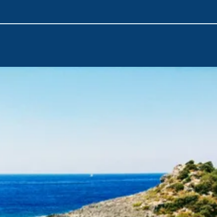
tadını çıkarın.
Sadece 97 km uzaklıkta bulunan
Dalaman Havalimanı
, keyif
başlangıç noktasıdır. Yolculuğunuzun başında havalimanından y
unutulmaz deniz maceranıza hızlı bir şekilde atılabilirsiniz.