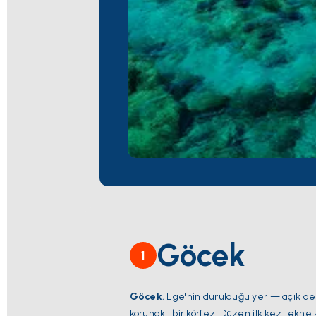
Göcek
1
Göcek
, Ege'nin durulduğu yer — açık den
korunaklı bir körfez. Düzen ilk kez tekne