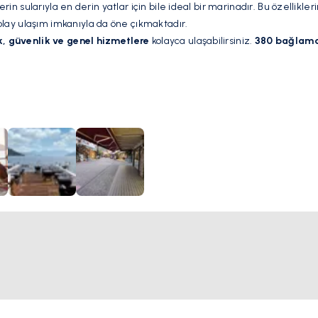
rin sularıyla en derin yatlar için bile ideal bir marinadır. Bu özellikleri
lay ulaşım imkanıyla da öne çıkmaktadır.
k, güvenlik ve genel hizmetlere
kolayca ulaşabilirsiniz.
380 bağlama
ğlantısı ve kablolu TV hizmetleri sunulmaktadır.
, lüks ve hijyenik duş ve tuvaletler, çamaşır yıkama servisi, restoran,
lanaklar bulunmaktadır. Ayrıca,
spor, restoran, alışveriş ve bar
gibi