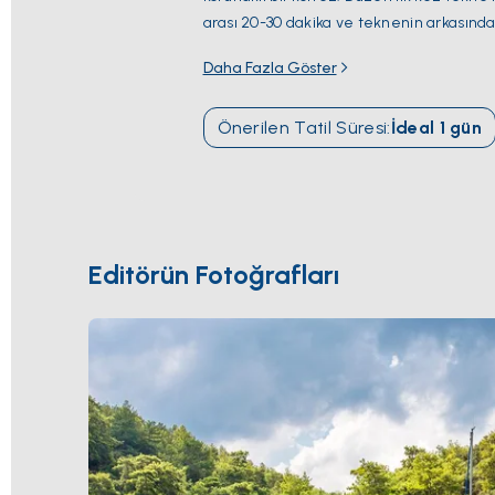
arası 20-30 dakika ve teknenin arkasında
zincirini gösterecek kadar berrak. Karada
Daha Fazla Göster
Yassıca Adaları
veya
Bedri Rahmi Koy
uzanıyor — yarım günlük bir kara çıkışı 
Önerilen Tatil Süresi
:
İdeal
1
gün
Temmuz-Ağustos en sıcak, Mayıs ile Eylül
Editörün Fotoğrafları