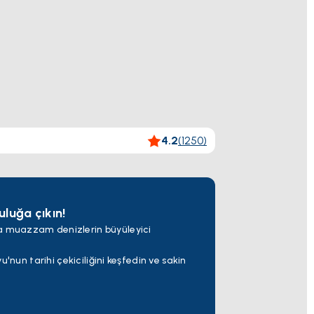
4.2
(
1250
)
uluğa çıkın!
a muazzam denizlerin büyüleyici
'nun tarihi çekiciliğini keşfedin ve sakin
disi'ni keşfedin.
Gemiler Adası'nda güneşin sıcaklığının