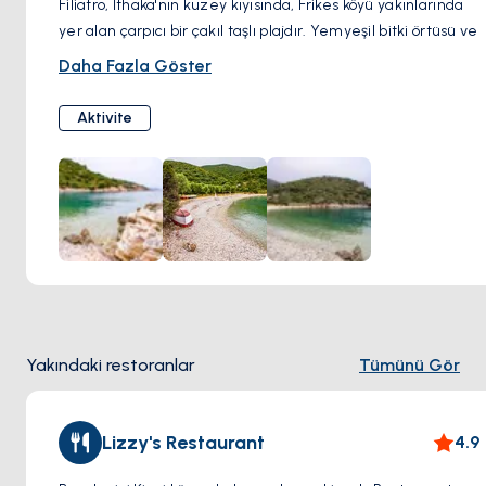
Filiatro, İthaka'nın kuzey kıyısında, Frikes köyü yakınlarında
yer alan çarpıcı bir çakıl taşlı plajdır. Yemyeşil bitki örtüsü ve
zeytinliklerle çevrili olan Filiatro, yüzme ve şnorkelle
Daha Fazla Göster
yüzme için mükemmel olan kristal berraklığında turkuaz
sular sunar. Ziyaretçiler sahilde dinlenebilir ve güneşin
Aktivite
tadını çıkarabilir, şezlong ve şemsiye kiralayabilir ve sahil
tavernasında serinletici içeceklerin keyfini çıkarabilirler.
Filiatro Plajı aynı zamanda çocuklar için ideal olan sığ suları
ile aile dostu bir plajdır.
Yakındaki restoranlar
Tümünü Gör
Lizzy's Restaurant
4.9