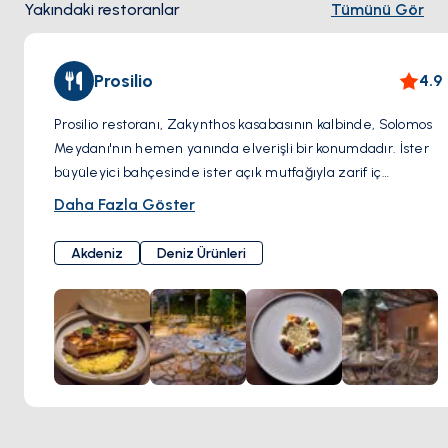
Yakındaki restoranlar
Tümünü Gör
Prosilio
4.9
Prosilio restoranı, Zakynthos kasabasının kalbinde, Solomos
Meydanı'nın hemen yanında elverişli bir konumdadır. İster
büyüleyici bahçesinde ister açık mutfağıyla zarif iç
mekanında yemek yemeyi tercih edin, restoranın
Daha Fazla Göster
yetenekli ekibi müşterilerine unutulmaz bir deneyim
yaşatmayı garantiliyor. Yöresel, organik malzemeler, özgün
Akdeniz
Deniz Ürünleri
ve lezzetli yemekler hazırlamak için en kaliteli mutfak
unsurlarıyla uyumlu bir şekilde eşleştirilir. Gastronomik
yolculuğu, özenle seçilmiş bir şarap listesi ve keyifli
kokteyller tamamlar, böylece genel olarak unutulmaz bir
yemek zevki yaşatır.