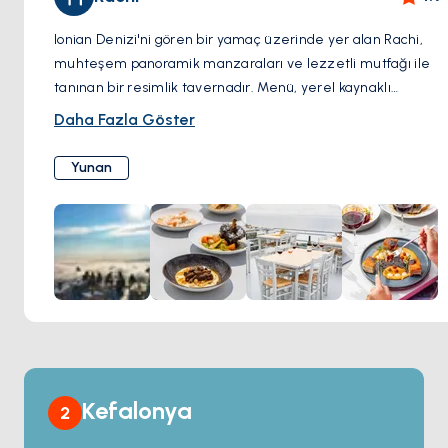
Ionian Denizi'ni gören bir yamaç üzerinde yer alan Rachi,
muhteşem panoramik manzaraları ve lezzetli mutfağı ile
tanınan bir resimlik tavernadır. Menü, yerel kaynaklı
malzemelerle hazırlanmış çeşitli geleneksel Yunan
Daha Fazla Göster
yemeklerini içerir; mangalda etler, deniz ürünleri
özeliteleri ve ev yapımı mezelere yer verir. Misafirler
Yunan
terasta al fresco tarzında yemek yiyebilir ve Lefkada'nın
lezzetlerini tadarken gün batımının keyfini çıkarabilirler.
Kefalonya
2