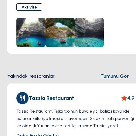
turkuaz rengindeki suları aydınlatmasını seyredebilirler.
Aktivite
Mağaranın mitolojiyle de derin bağlantıları vardır ve yerel
efsaneler onu su perisi Melissani ile ilişkilendirir, bu yüzden
mağara ismini buradan almıştır.
Dikkat Edilmesi Gereken Önemli Bir Nokta: Mağarayı ve o
eşsiz mavi ışık oyunlarını tam anlamıyla görmek için ideal
saatler öğlen 12:00 ila 14:00 arasıdır.
Yakındaki restoranlar
Tümünü Gör
Tassia Restaurant
4.9
Tassia Restaurant, Fiskardo'nun büyüleyici balıkçı köyünde
bulunan aile işletmesi bir tavernadır. Sıcak misafirperverliği
ve otantik Yunan lezzetleri ile tanınan Tassia, yerel
kaynaklı malzemelerle hazırlanan geleneksel yemeklerin
Daha Fazla Göster