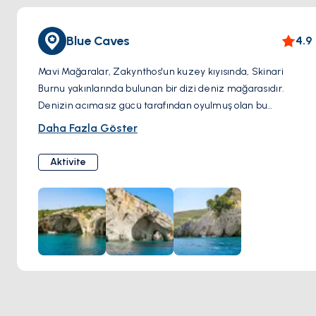
Blue Caves
4.9
Mavi Mağaralar, Zakynthos'un kuzey kıyısında, Skinari
Burnu yakınlarında bulunan bir dizi deniz mağarasıdır.
Denizin acımasız gücü tarafından oyulmuş olan bu
mağaralar, güneş ışığını yansıtan çarpıcı mavi sulardan
Daha Fazla Göster
oluşur ve renklerin büyüleyici bir oyununu yaratır.
Ziyaretçiler, mağaraları tekneyle keşfedebilir ve
Aktivite
parıldayan lacivert tonları ile karmaşık kaya oluşumlarının
tadını çıkarabilirler. Mavi Mağaralar, doğa severler ve
fotoğrafçılar için mutlaka görülmesi gereken bir cazibedir.