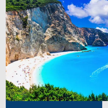
Ardından, zümrüt kıyıların ve her gezginin kalbini
büyüleyen ikonik gemi enkazı manzaralarının
cenneti Zakintos'a gidin. Her köşesinde Odysseus'un
yolculuğunun yankılarını fısıldayan, efsane ve
gizemle dolu efsanevi Ithaka adasını keşfedin.
Ardından, bozulmamış plajların ve otantik Yunan
cazibesinin gizli bir hazinesi olan Kastos'un sakin
güzelliğini deneyimleyin. Son olarak, zamanın
kumlarına kazınmış anılarla yolculuğunuzun
başladığı Lefkada'ya dönün.