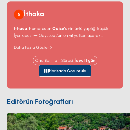
İthaka
5
Ithaca
, Homeros'un
Odise
'sinin ünlü yaptığı küçük
İyon adası — Odysseus'un on yıl yelken açarak
dönmek için uğraştığı kayıp ev.
Vathy
'deki ana liman
Daha Fazla Göster
adanın dar bel kısmına oyulmuş uzun ve derin bir
körfezin başında yer alıyor; köy kavise pastel neoklasik
Önerilen Tatil Süresi
:
İdeal
1
gün
evlerle sarılı. Adanın kuzeyi
Kioni
ve
Frikes
'i
barındırıyor; 4 kilometrelik bir boğaz üzerinden
Haritada Görüntüle
Kefalonia'ya bakan iki küçük balıkçı limanı. Homeros'un
Odysseus'un dönüşünde Phaeak hediyelerini
sakladığını söylediği
Nimfler Mağarası
, Vathy'nin iç
bölgesinde ziyaret edebileceğiniz gerçek bir
Editörün Fotoğrafları
mağara. Ithaca
Kefalonia
'dan 30 dakika. Sezon
Mayıs ile Ekim
arası açık.