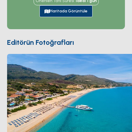
Önerilen Tatil Süresi
:
İdeal
1
gün
Skala'nın üstünde, tepedeki
Chora
köyü (20 dakikalık
yürüyüş yukarı) tahkimli 11. yüzyıldan kalma
Aziz John
Haritada Görüntüle
the Theologian Manastırı
'nı (UNESCO) ve Aziz
John'un Vahyi yazdırdığı
Apocalypse Mağarası
'nı
barındırıyor. Günlük yelken plajları
Psili Ammos
'a
(güney kıyısında 200 metrelik kum koyu, yalnızca
Editörün Fotoğrafları
tekneyle ya da yürüyüşle erişiliyor) ve
Lambi
'ye
(kuzeyde çok renkli çakıllı plaj) ulaşıyor. Skala
Leros
'tan 90 dakika ve
Lipsi
'den 3 saat. Sezon
Mayıs
ile Ekim
arası açık.