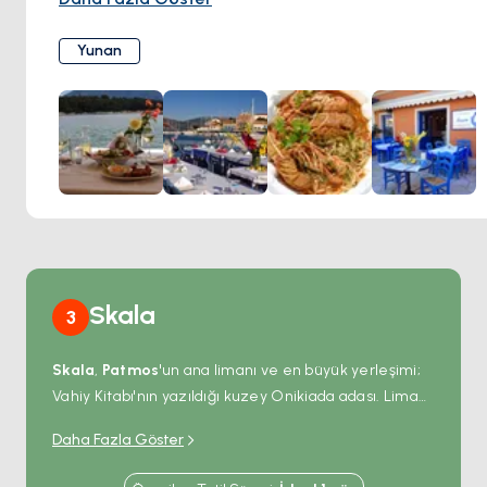
yer aldığı bir menü sunar; taze deniz ürünleri, mangalda
etler ve ev yapımı meze çeşitleri gibi. Misafirler,
Yunan
yemeklerini limanı izleyen terasta veya şirin yemek
odasında al fresco tarzında yiyebilirler.
Skala
3
Skala
,
Patmos
'un ana limanı ve en büyük yerleşimi;
Vahiy Kitabı'nın yazıldığı kuzey Onikiada adası. Liman
doğu kıyısında at nalı bir körfezin etrafına sarılıyor;
Daha Fazla Göster
çalışan bir feribot rıhtımı, güney tarafında ziyaretçi
yat bağlantı noktaları ve tek sıra sahil tavernalarıyla.