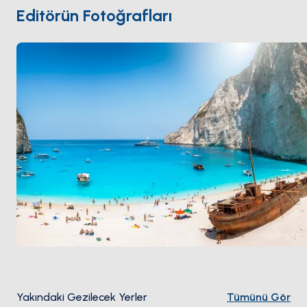
kaplumbağaları
için korumalı bir yumurtlama alanı.
Editörün Fotoğrafları
Zakynthos
Kefalonia
'dan 90 dakika. Sezon
Mayıs ile
Ekim
arası açık.
Yakındaki Gezilecek Yerler
Tümünü Gör