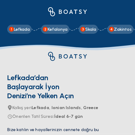
Lefkada
Kefalonya
Skala
Zakintos
1
2
3
4
Lefkada’dan
Başlayarak İyon
Denizi’ne Yelken Açın
Kalkış yeri
Lefkada, Ionian Islands, Greece
Önerilen Tatil Süresi
:
İdeal
6-7
gün
Bize katılın ve hayallerinizin cennete doğru bu