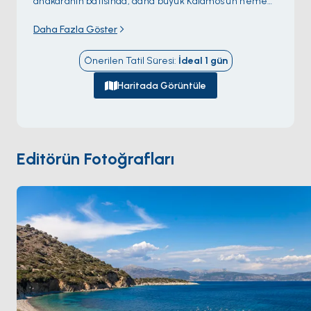
anakaranın batısında, daha büyük Kalamos'un hemen
güneyinde 6 kilometre uzunluğunda ince bir parça.
Daha Fazla Göster
Tek köy (adı da Kastos) doğu kıyısında küçük bir
limanın etrafında yer alıyor; yaklaşık 100 yıl boyu sakini
Önerilen Tatil Süresi
:
İdeal
1
gün
ve beyaz badanalı evlerden, bir yel değirmeninden
ve üç dört tavernadan oluşan tek bir caddeyle. Adada
Haritada Görüntüle
araba ve asfalt yol yok — eşekler hâlâ malzemeleri
limandan yukarı taşıyor. Batı kıyısı
Sarakiniko
ve
Marmagiannakata
'da sessiz demirleme noktaları
barındırıyor; küçük koy plajlarına inen zeytin
Editörün Fotoğrafları
bahçeleriyle. Kastos
Kalamos
'tan yelkenle 90 dakika
ve
Lefkada
'dan 4 saat. Sezon
Mayıs ile Ekim
arası
açık.