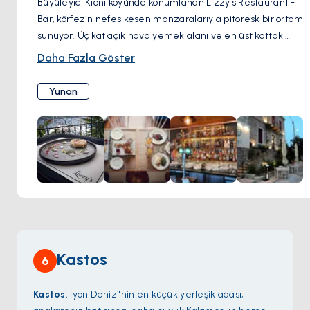
Büyüleyici Kioni köyünde konumlanan Lizzy's Restaurant -
Bar, körfezin nefes kesen manzaralarıyla pitoresk bir ortam
sunuyor. Üç kat açık hava yemek alanı ve en üst kattaki
barıyla Lizzy's, İyonya'nın gece gökyüzünün güzelliğini
Daha Fazla Göster
hayranlıkla izleyebileceğiniz mükemmel bir ambiyans
sağlıyor.
Yunan
Kastos
6
Kastos
, İyon Denizi'nin en küçük yerleşik adası;