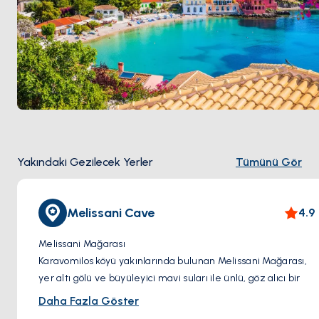
Yakındaki Gezilecek Yerler
Tümünü Gör
Melissani Cave
4.9
Melissani Mağarası
Karavomilos köyü yakınlarında bulunan Melissani Mağarası,
yer altı gölü ve büyüleyici mavi suları ile ünlü, göz alıcı bir
doğa harikasıdır. Ziyaretçiler, mağaranın geniş odalarında
Daha Fazla Göster
bir tekne turu yapabilir, tavandan süzülen güneş ışığının