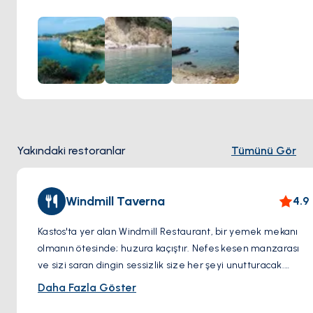
bulunur.
Bu plajlara, olanaklara sahip olmasa da, deniz kenarında
uzanan ana yoldan ulaşılabilir. Tüm aktivite merkezleri
limanın çevresinde yer alır ve manzarayı süsleyen ara sıra
evler bulunur. Kastos'ta tatil, gözlerden uzak plajlarıyla özel
bir ada kaçamağının huzurunu sunuyor.
Yakındaki restoranlar
Tümünü Gör
Windmill Taverna
4.9
Kastos'ta yer alan Windmill Restaurant, bir yemek mekanı
olmanın ötesinde; huzura kaçıştır. Nefes kesen manzarası
ve sizi saran dingin sessizlik size her şeyi unutturacak.
Atmosfer, son derece dost canlısı ev sahiplerinin sıcaklığıyla
Daha Fazla Göster
daha da güzelleşiyor. İster leziz güveç yemeklerinden