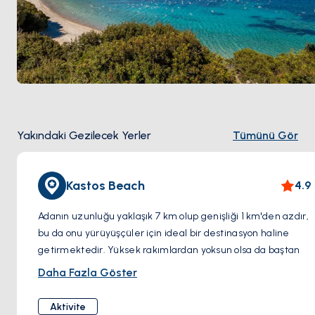
Yakındaki Gezilecek Yerler
Tümünü Gör
Kastos Beach
4.9
Adanın uzunluğu yaklaşık 7 km olup genişliği 1 km'den azdır,
bu da onu yürüyüşçüler için ideal bir destinasyon haline
getirmektedir. Yüksek rakımlardan yoksun olsa da baştan
sona küçük yeşil ağaçlarla süslenmiştir. Doğu kıyısında, her
Daha Fazla Göster
biri çakıl taşlı plajlarla süslenmiş ve denizin zümrüt tonlarını
sergileyen, toplamda 15'i aşkın çok sayıda küçük koy
Aktivite