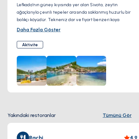
Lefkada’nın güney kıyısında yer alan Sivota, zeytin
ağaçlarıyla çevrili tepeler arasında saklanmış huzurlu bir
balıkçı köyüdür. Tekneniz dar ve fiyort benzeri koya
süzülürken, sizi sıralı tavernalar, sahil kafeleri ve rüzgârla
Daha Fazla Göster
hafifçe sallanan yelkenliler karşılar.
Sivota küçük bir köy olsa da, atmosferi büyüleyicidir. Gün
Aktivite
boyunca sahil boyunca yürüyebilir, asma altında taze
ahtapot eşliğinde Yunan mezeleri tadabilir veya botla
çevredeki sakin koyları keşfedebilirsiniz. Sakin denizi,
güvenli demirleme imkânı ve yerel misafirperverliğiyle
burası dinlenmek isteyen yelkenciler için mükemmel bir
duraktır.
İster kısa bir mola ister bir gece konaklama olsun, Sivota sizi
sade ama içten bir Ege karşılama ritmiyle selamlar.
Yakındaki restoranlar
Tümünü Gör
Rachi
4.9