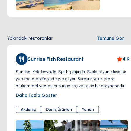
Yakındaki restoranlar
Tümünü Gör
Sunrise Fish Restaurant
4.9
Sunrise, Kefalonya'da, Spithi plajında, Skala köyüne kısa bir
yürüme mesafesinde yer alıyor. Burası ziyaretçilere
mükemmel yemekler sunan hoş ve sakin bir meyhanedir.
Çipura, karides ve kalamar gibi çok çeşitli deniz ürünleri
Daha Fazla Göster
tarifleriyle tanınır. Mezeler ise eşsizdir.
Sakin ortam, sahil boyunca yürüyüş yapmanıza ve bölgenin
Akdeniz
Deniz Ürünleri
Yunan
huzurunun keyfini çıkarmanıza olanak sağlar. Meyhanenin
masaların yerleştirildiği rengarenk çiçeklerle dolu güzel bir
de bahçesi yer alıyor.