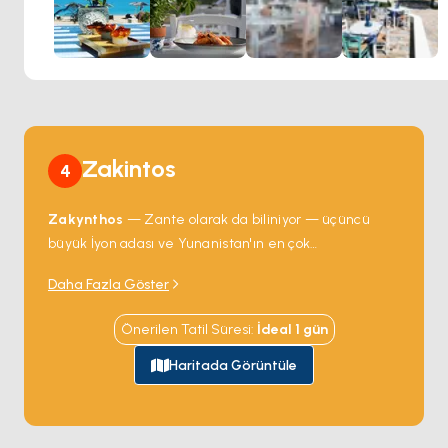
Zakintos
4
Zakynthos
— Zante olarak da biliniyor — üçüncü
büyük İyon adası ve Yunanistan'ın en çok
fotoğraflanan kıyı özelliklerinden ikisine ev sahipliği
Daha Fazla Göster
yapıyor. Kuzeybatı kıyısındaki
Navagio Plajı
, beyaz
kumda yarı gömülü paslanan bir kaçakçı batığı (MV
Önerilen Tatil Süresi
:
İdeal
1
gün
Panagiotis) ile dik kayalıklarla çevrili 200 metrelik bir
koy; yalnızca tekneyle erişiliyor. Kuzeydeki
Skinari
Haritada Görüntüle
Burnu
, öğle güneşinde suyun elektrik mavisine
döndüğü bir
mavi mağara
zinciri barındırıyor.
Laganas
'taki doğu kıyısı caretta cinsi
deniz