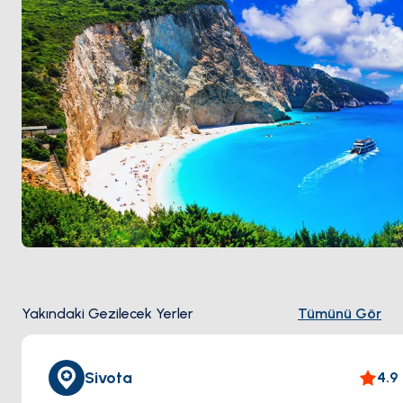
Egremni
ve
Kathisma
. Güneydoğu kıyısı
Nidri
ve
Prens Adaları
Meganisi
,
Skorpios
(eski Onassis özel
adası) ve
Madouri
'den geçen korunaklı demirleme
zincirini barındırıyor. Sezon
Mayıs ile Ekim
arası açık.
Yakındaki Gezilecek Yerler
Tümünü Gör
Sivota
4.9