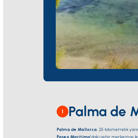
Palma de M
1
Palma de Mallorca
, 25 kilometrelik ya
Paseo Marítimo
'daki şehir merkezine ka