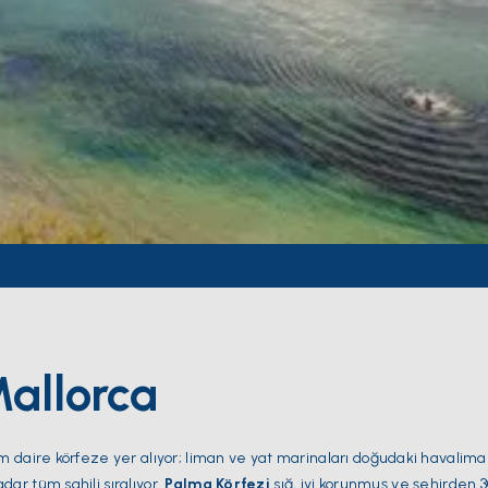
allorca
rım daire körfeze yer alıyor; liman ve yat marinaları doğudaki havalim
dar tüm sahili sıralıyor.
Palma Körfezi
sığ, iyi korunmuş ve şehirden 