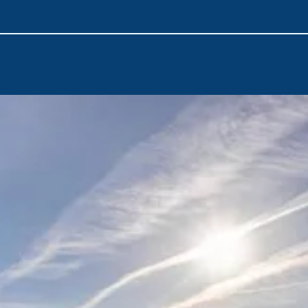
Cala d'Or'un cazibesini deneyimleyin. Maceranız, bozulmamış do
değmemiş Cabrera takımadalarında doruğa ulaşıyor.
Bu zengin rota,
Mallorca
'nın kıyı hazinelerini sergiliyor. Palma
huzurunu ve adanın muhteşem plajlarını ve koylarını kucaklayı
mükemmel bir tarif.