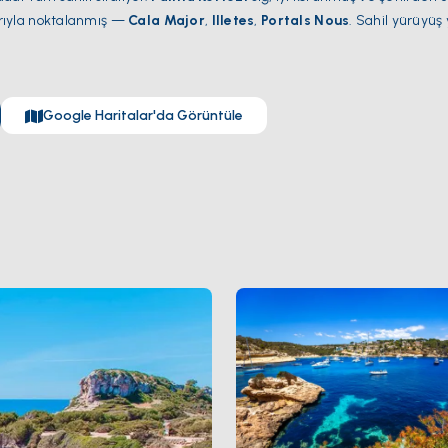
ıyla noktalanmış —
Cala Major
,
Illetes
,
Portals Nous
. Sahil yürüyüş 
daina kraliyet sarayı ve Auditorium'un yanından 5 kilometre uzanıyor
ve
STP Tersanesi
'ndeki megayat refit üssünü barındırıyor. Palma he
n
Nisan ile Ekim
arası açık.
Google Haritalar'da Görüntüle