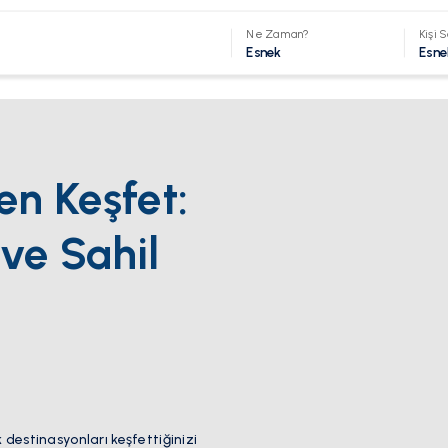
Ne Zaman?
Kişi S
Esnek
Esne
en Keşfet:
ve Sahil
k destinasyonları keşfettiğinizi