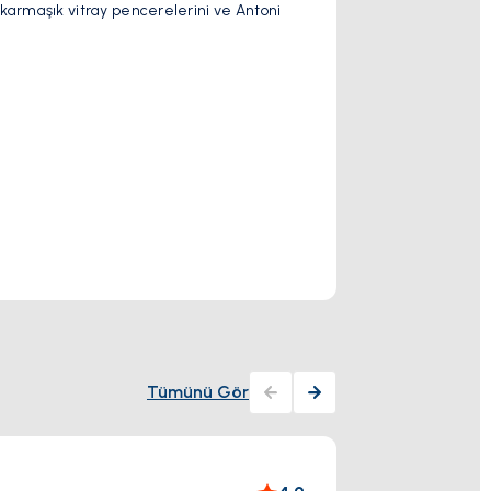
, karmaşık vitray pencerelerini ve Antoni
Tarihi binalarla ç
mimari mücevherl
Daha Fazla Gö
Tarih
Tümünü Gör