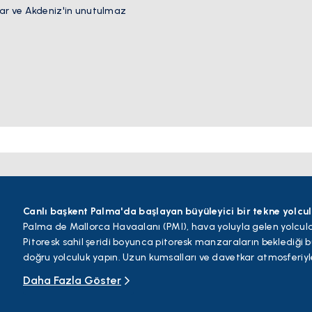
alar ve Akdeniz'in unutulmaz
Canlı başkent Palma'da başlayan büyüleyici bir tekne yolcu
Palma de Mallorca Havaalanı (PMI), hava yoluyla gelen yolcula
Pitoresk sahil şeridi boyunca pitoresk manzaraların beklediği 
doğru yolculuk yapın. Uzun kumsalları ve davetkar atmosferiyl
yolculuğunuza devam edin.
Daha Fazla Göster
Kristal berraklığında sulara sahip gözlerden uzak bir koya ev sa
mücevherini keşfedin. Daha sonra, cennet gibi plajlara ve koylar