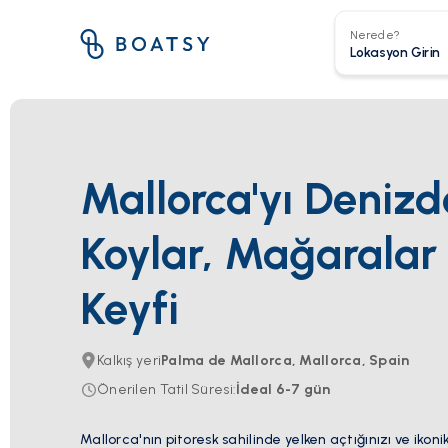
Nerede?
Mallorca'yı Denizd
Koylar, Mağaralar 
Keyfi
Kalkış yeri
Palma de Mallorca, Mallorca, Spain
Önerilen Tatil Süresi
:
İdeal
6-7
gün
Mallorca'nın pitoresk sahilinde yelken açtığınızı ve ikoni