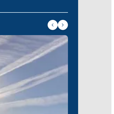
ğal güzelliğe sahip bir sığınak olan el
'nın hareketli enerjisini, küçük kasabaların
n; unutulmaz bir yaz kaçamağı için