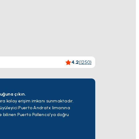
4.2
(
1250
)
luğuna çıkın.
ra kolay erişim imkanı sunmaktadır.
büyüleyici Puerto Andratx limanına
e bilinen Puerto Pollenca'ya doğru
hipliği yapan Cala Rajada'nın gizli
a sahip hareketli bir tatil kasabası olan