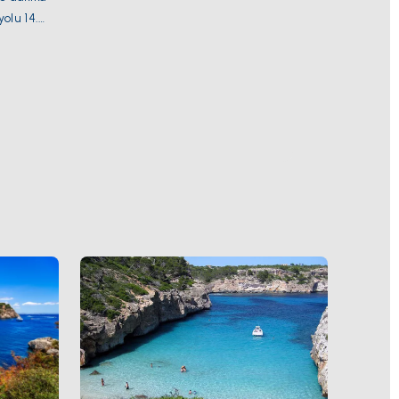
yolu 14.
. Palma
rhangi