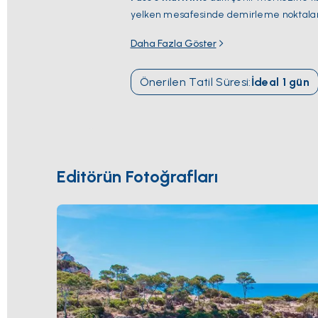
yelken mesafesinde demirleme noktalar
yüzyıldan kalma
La Seu katedrali
, Almu
Daha Fazla Göster
limanı
Real Club Náutico
,
Club de Mar
bir Mallorca rotası için merkezi üs. Sezo
Önerilen Tatil Süresi
:
İdeal
1
gün
Editörün Fotoğrafları