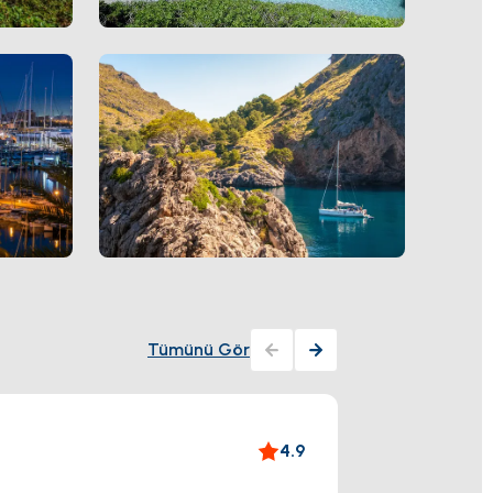
Tümünü Gör
Explo
4.9