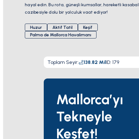
hayal edin. Bu rota, güneşli kumsallar, hareketli kasab
cazibesiyle dolu bir yolculuk vaat ediyor!
Huzur
Aktif Tatil
Keşif
Palma de Mallorca Havalimanı
Toplam Seyir
:
138.82
Mil
ID:
179
Mallorca’yı
Tekneyle
Keşfet!