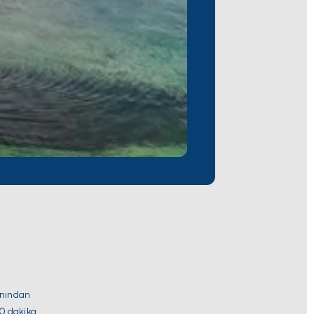
anından
30 dakika