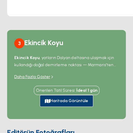
Ekincik Koyu
3
Ekincik Koyu
, yatların Dalyan deltasına ulaşmak için
kullandığı doğal demirleme noktası — Marmaris'ten
90 dakika yelken mesafesinde derin ve iyi korunaklı
Daha Fazla Göster
bir körfez; nehir ağzına 20 dakika. Demirleme
noktasından, küçük yerel
nehir tekneleri
Dalyan
Önerilen Tatil Süresi
:
İdeal
1
gün
kanallarında sazlık alanlarından, su üzerindeki
kayalıklara oyulmuş Likya
kaya mezarlarının
Haritada Görüntüle
yanından geçerek
İztuzu Plajı
'na ulaşıyor — caretta
cinsi
deniz kaplumbağalarının
4 kilometrelik
yumurtlama alanı. Körfezin kendisi batı kıyısındaki
küçük bir restoran ve tek bir beach club dışında boş.
Editörün Fotoğrafları