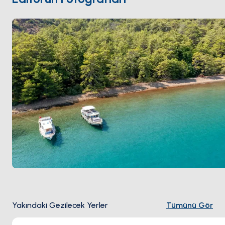
Sezon
Mayıs ile Ekim
arası açık; kaplumbağa
yumurtlama sezonu Mayıs-Ağustos, çıkışlar Eylül'de.
Yakındaki Gezilecek Yerler
Tümünü Gör