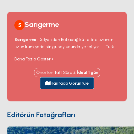
Sarıgerme
5
Sarıgerme
, Dalyan'dan Babadağ kütlesine uzanan
uzun kum şeridinin güney ucunda yer alıyor — Türk
Akdeniz'inin en uzun kesintisiz plajlarından biri ve
Daha Fazla Göster
kaplumbağa yumurtlama alanı
. Buradaki su uzun
bir mesafe boyunca sığ, kumlu deniz tabanı ve berrak
Önerilen Tatil Süresi
:
İdeal
1
gün
görüşle çocuklar ile ilk kez yüzenler için ideal.
Demirleme noktasından dinghyile plaja ulaşılıyor;
Haritada Görüntüle
kumun arkasındaki çam koruluğundaki tek gölgeli
restoran tüm öğleden sonra ızgara balık servis ediyor.
İç bölgede
Hillside Beach Club
'taki 18 delikli golf
sahası kısa bir taksi mesafesinde. Sarıgerme yelkenle
Editörün Fotoğrafları
Fethiye
'ye 60 dakika. Sezon
Nisan ile Ekim
arası açık.