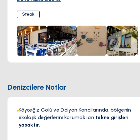
atmosferiyle takdir edilir. Mai Steak House özellikle rahat
dış mekan yemek alanıyla tanınır, bu da misafirlerin
Steak
yemeklerini keyifli bir Akdeniz ortamında yeme olanağı
sunar. Harika steakler, vejetaryen seçenekler de dahil
olmak üzere çeşitli menü seçenekleri ve güzel ortamıyla
Mai Steak House, Dalyan'da popüler bir yemek noktasıdır.
Denizcilere Notlar
Köyceğiz Gölü ve Dalyan Kanallarında, bölgenin
ekolojik değerlerini korumak icin
tekne girişleri
yasaktır.