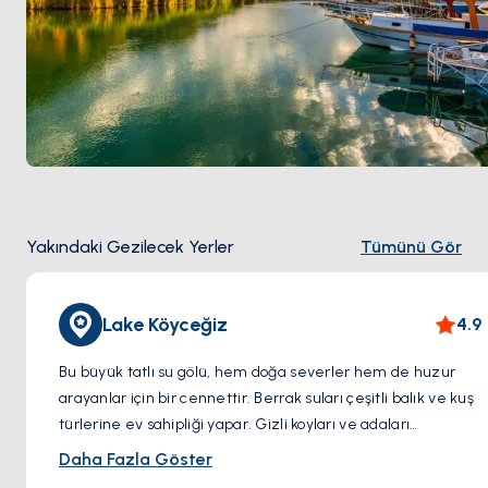
Yakındaki Gezilecek Yerler
Tümünü Gör
Lake Köyceğiz
4.9
Bu büyük tatlı su gölü, hem doğa severler hem de huzur
arayanlar için bir cennettir. Berrak suları çeşitli balık ve kuş
türlerine ev sahipliği yapar. Gizli koyları ve adaları
keşfetmek için bir tekne turuna çıkabilir veya sadece göl
Daha Fazla Göster
kenarında dinlenerek muhteşem dağ manzarasını