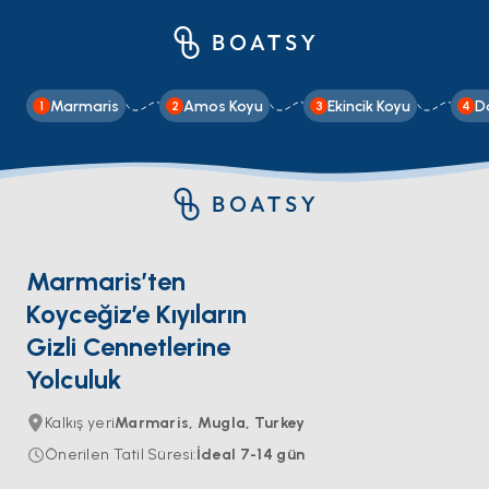
Marmaris
Amos Koyu
Ekincik Koyu
D
1
2
3
4
Marmaris’ten
Koyceğiz’e Kıyıların
Gizli Cennetlerine
Yolculuk
Kalkış yeri
Marmaris, Mugla, Turkey
Önerilen Tatil Süresi
:
İdeal
7-14
gün