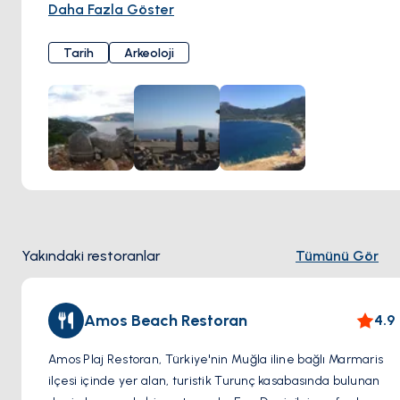
bir konumda bulunan Amos, antik bir Karya yerleşimidir.
Daha Fazla Göster
Pitoresk bir koyun tepesinde stratejik bir konuma sahip
olması, doğal koruma sağlamış ve geçmişte önemli bir
Tarih
Arkeoloji
ticaret merkezi haline gelmiştir.
Tarih: En eski buluntular Klasik döneme kadar uzanmasına
rağmen, Amos'un muhtemelen en çok Helenistik ve Roma
dönemlerinde geliştiği düşünülmektedir. Kent, Rodos
Peraia bölgesinin bir parçasıydı ve yazıtlar, Dorik diyalektin
kullanımını göstererek onu Rodos'la daha da bağlantılı hale
getirir.
Görülecek Yerler: Amos Antik Kenti'ni ziyaret edenler
şunları keşfedebilir:
Yakındaki restoranlar
Tümünü Gör
Tiyatro: Yamaçlara oyulmuş, iyi korunmuş bir Helenistik
tiyatro, çevredeki manzarayı ve denizi seyretme imkanı
sunar.Şehir Surları: Amos'u bir zamanlar koruyan savunma
Amos Beach Restoran
4.9
duvarlarının bir kısmı.Akropol: Kentin kale duvarlarının
bulunduğu yüksek noktanın kalıntıları.Nekropol: Antik
Amos Plaj Restoran, Türkiye'nin Muğla iline bağlı Marmaris
mezarların bulunduğu bir alan.
ilçesi içinde yer alan, turistik Turunç kasabasında bulunan
İpuçları: