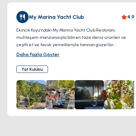
My Marina Yacht Club
4.9
Ekincik Koyu'ndaki My Marina Yacht Club Restoranı,
muhteşem manzarasıyla bilinen taze deniz ürünleri ve
çeşitli et ve tavuk yemekleriyle tanınan güzel bir
mekandır. Restoran, manzaralı taş bir binada konumlanmış
Daha Fazla Göster
olup, misafirlere koyun nefes kesen manzarasını sunar.
Ziyaretçiler, geniş bir başlangıç menüsü ve hem yerel hem
Yat Kulübü
de ithal şarapların etkileyici bir seçkisinden
faydalanabilirler. My Marina Yacht Club Restoranı,
mükemmel atmosferi ve kaliteli yemeğiyle ünlüdür, bu
nedenle Ekincik Koyu'ndaki ziyaretçiler için mutlaka
görülmesi gereken bir mekandır.