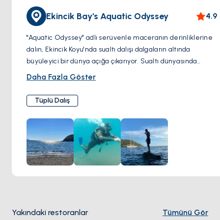
Ekincik Bay's Aquatic Odyssey
4.9
"Aquatic Odyssey" adlı serüvenle maceranın derinliklerine
dalın, Ekincik Koyu'nda sualtı dalışı dalgaların altında
büyüleyici bir dünya açığa çıkarıyor. Sualtı dünyasında
bütünleşmeyi arzulayan meraklılar, olağanüstü
Daha Fazla Göster
karşılaşmaların vaadiyle bu ünlü mekâna akın ediyorlar.
Koyun mavi kucaklaması içinde, gemi enkazları sessizce
Tüplü Dalış
denizcilik tarihinden hikâyeler anlatırken geçmişin sırları
yatıyor. Işığın dalgaların arasından geçerek batık odaları
aydınlattığı labirent gibi mağaralara cesaret edin ve
içlerinde gizlenen sırları keşfedin. Ancak, gerçekten
büyüleyen şey renkli mercan bahçelerinin egzotik
balıklarla dolup taştığı ve seyrek deniz yosunları arasında
belirsiz yaratıkların süzüldüğü canlı deniz yaşamıdır. Ekincik
Koyu'nun sualtı serüveninde her dalış, yeni bir bölümün
açıldığı keşif yolculuğuna çıkın.
Yakındaki restoranlar
Tümünü Gör