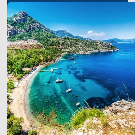
Rüzgar sörfü ve dalış tutkunuzu Sarıgerme'de
canlandırın ve Mavi Bayraklı plajların tadını çıkarın
Köyceğiz'de çam ormanları ve narenciye ağaçlarıyla
süslenmiş doğanın sakinliğini içinize çekin
Marmaris, sizi kültürel zenginlik, doğal güzellik ve
unutulmaz anılarla dolu bir yolculuğa davet ediyor.
Marmaris’e en yakın havalimanı olan
Dalaman
Havalimanı
, keyifli bir tekne turu için mükemmel bir
başlangıç noktasıdır. Yolculuğunuzun başında
havalimanından yapacağınız kısa bir transfer ile
unutulmaz deniz maceranıza hızlı bir şekilde
atılabilirsiniz.