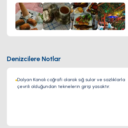
Limon Ağacı Bahçesi özellikle çocuklar için uygun çeşitli
yemekleriyle takdir edilir ve pitoresk bir açık hava
ortamında aile yemeği için mükemmel bir seçenektir.
Denizcilere Notlar
Dalyan Kanalı coğrafi olarak sığ sular ve sazlıklarla 
çevrili olduğundan teknelerin girişi yasaktır.