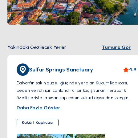
boyunca gezinirken, caretta caretta deniz 
kaplumbağalarının güneşin tadını çıkarırken veya 
masmavi sularda süzülürken nefes kesen güzelliğine 
tanık olma fırsatı bulacaksınız.
Mutfak Lezzetleri ve Sağlık Alternatifleri
Dalyan'ın cazibesi sizi hareketli yerel pazarı 
Yakındaki Gezilecek Yerler
Tümünü Gör
keşfetmeye, sahil restoranlarında leziz Türk 
mutfağının tadına bakmaya ve tedavi edici özelliklere 
sahip olduğuna inanılan canlandırıcı çamur 
Sulfur Springs Sanctuary
4.9
banyolarında gevşemeye davet ediyor.
Dalyan, doğanın kalbinde, kuş cıvıltıları arasında 
Dalyan'ın sakin güzelliği içinde yer alan Kükürt Kaplıcası,
yorgunluğunuzdan arınacağınız unutulmaz bir tatil 
beden ve ruh için canlandırıcı bir kaçış sunar. Terapötik
deneyimine davet ediyor.
özellikleriyle tanınan kaplıcanın kükürt açısından zengin
suları, gevşeme ve iyileşme arayan ziyaretçileri çağırır.
Daha Fazla Göster
Mineral açısından zengin havuzların sıcak kucaklamasına
daldıkça, gerilim kaybolur ve geride huzur ve yenilenme
Kükürt Kaplıcası
duygusu kalır. Yemyeşil bitki örtüsü ve doğanın yatıştırıcı
sesleriyle çevrili olarak, Kükürt Kaplıcası, bütünsel sağlık için