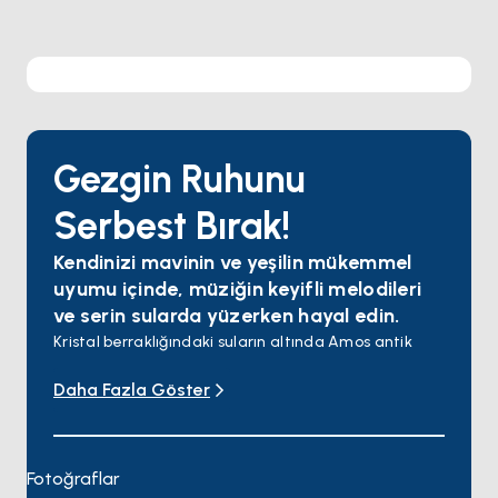
Gezgin Ruhunu
Serbest Bırak!
Kendinizi mavinin ve yeşilin mükemmel
uyumu içinde, müziğin keyifli melodileri
ve serin sularda yüzerken hayal edin.
Kristal berraklığındaki suların altında Amos antik
şehrinin izini sürün
Daha Fazla Göster
Ekincik Koyu'nun yemyeşil doğasında ve berrak
sularında huzur bulun.
Dalyan'ın tarihi sokaklarında, antik kalıntılarında ve
mistik atmosferinde Likya Uygarlığı'na zaman
Fotoğraflar
yolculuğuna çıkın.