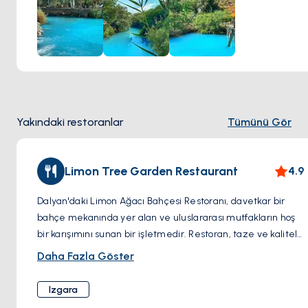
bir sığınak sunar. Hastalıklardan rahatlama arıyorsanız veya
sadece mutlu bir gevşeme anı istiyorsanız, Dalyan'ın kükürt
kaplıcalarını ziyaret etmek, Türkiye'nin Ege kıyısının doğal
güzelliği içinde canlandırıcı bir deneyim vadeder.
Yakındaki restoranlar
Tümünü Gör
Limon Tree Garden Restaurant
4.9
Dalyan'daki Limon Ağacı Bahçesi Restoranı, davetkar bir
bahçe mekanında yer alan ve uluslararası mutfakların hoş
bir karışımını sunan bir işletmedir. Restoran, taze ve kaliteli
malzemeler kullanımıyla tanınır ve her yemeğin hem
Daha Fazla Göster
lezzetli hem de besleyici olmasını sağlar. Musakka ve
karışık ızgaralar gibi favorileri içeren bir menüye sahip
Izgara
olmasıyla geniş bir lezzet yelpazesine hitap eder. Ayrıca,