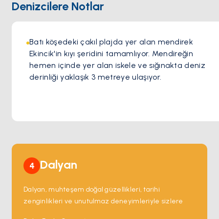
Denizcilere Notlar
Batı köşedeki çakıl plajda yer alan mendirek 
Ekincik'in kıyı şeridini tamamlıyor. Mendireğin 
hemen içinde yer alan iskele ve sığınakta deniz 
derinliği yaklaşık 3 metreye ulaşıyor.
Dalyan
4
Dalyan, muhteşem doğal güzellikleri, tarihi 
zenginlikleri ve unutulmaz deneyimleriyle sizlere 
gerçek bir masal diyarı sunuyor.