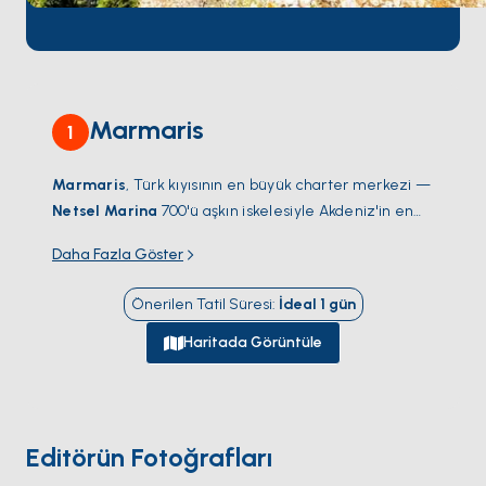
Marmaris
1
Marmaris
, Türk kıyısının en büyük charter merkezi —
Netsel Marina
700'ü aşkın iskelesiyle Akdeniz'in en
korunaklı yelken alanlarından biri olan
Hisarönü
Daha Fazla Göster
Körfezi'ne çıkış noktası işlevi görüyor. Sudan
bakıldığında şehir yarım günlük yelken mesafesinde
Önerilen Tatil Süresi
:
İdeal
1
gün
onlarca çam gölgeli koya bırakıyor yerini:
Bencik
,
yürünebilen kum şeridiyle
Orhaniye
,
Selimiye
'nin
Haritada Görüntüle
balık meyhaneleri. Karşı geçişler — ithal beyaz kumlu
plajıyla ünlü
Sedir Adası
(Kleopatra Adası) ve güneye
tek günlük yelken mesafesindeki Yunan adası
Symi
.
Şehrin kendisi cazibe değil; körfez ve onu çevreleyen
Editörün Fotoğrafları
koylar. Sezon
Nisan ile Ekim
arası açık; Haziran ve