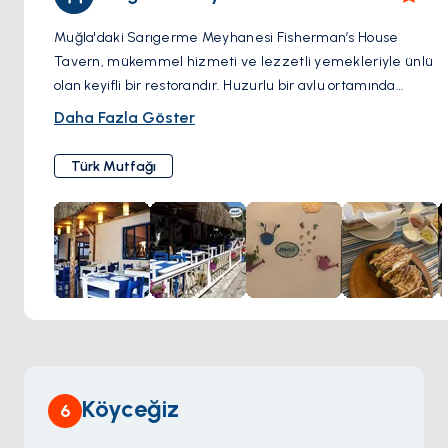
Muğla'daki Sarıgerme Meyhanesi Fisherman’s House
Tavern, mükemmel hizmeti ve lezzetli yemekleriyle ünlü
olan keyifli bir restorandır. Huzurlu bir avlu ortamında
bulunan bu meyhane, çeşitli mezeler ve ızgara yemekler
Daha Fazla Göster
de dahil olmak üzere geleneksel Türk mutfağı ile öne çıkar.
Ziyaretçiler, genellikle canlı müzik eşliğinde artan
Türk Mutfağı
meyhanenin benzersiz atmosferinden keyif alır, bu da
otantik bir Türk yemek deneyimi sunar. Ana caddelerden
uzakta bulunan bu gizli hazin, harika yemeklerin, dostane
personelin ve samimi bir ortamın kombinasyonuyla önerilir,
bölgedeki mutlaka ziyaret edilmesi gereken bir noktadır.
Köyceğiz
6