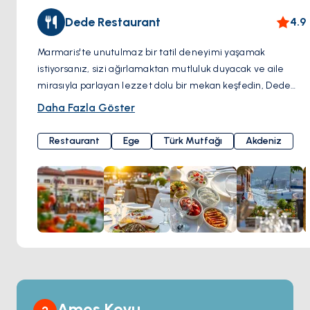
Dede Restaurant
4.9
Marmaris'te unutulmaz bir tatil deneyimi yaşamak
istiyorsanız, sizi ağırlamaktan mutluluk duyacak ve aile
mirasıyla parlayan lezzet dolu bir mekan keşfedin, Dede
Restaurant! Geleneksel Ege ve Türk mutfağının eşsiz
Daha Fazla Göster
tatlarını sunan zengin bir menüye sahip ve damak tadınıza
hitap eden bir deneyim sunuyor. Dede Restaurant'ın ünlü
Restaurant
Ege
Türk Mutfağı
Akdeniz
terası ve bahçesi, Marmaris manzarasına nefes kesen bir
açıdan tanıklık etmenizi sağlar. Eşsiz manzaraya karşı
yemek yemenin tadını çıkararak tatilinizi özel kılabilirsiniz.
Bilinen klasik şarapların yanı sıra özel seçim şarapları da
sunuyor. Lezzetli yemekleriniz için mükemmel bir şarap
seçimi yaparak damak tadınızı zenginleştirebilirsiniz.
Marmaris'te unutulmaz bir lezzet yolculuğuna çıkmak
istiyorsanız, Dede Restaurant bu isteğinizi karşılayacaktır.
Geleneksel lezzetler, muhteşem manzara ve sıcak aile
atmosferi burada sizi bekliyor. Tatilinizi, Dede Restaurant'ta
Amos Koyu