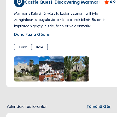
Castle Quest: Discovering Marmaris Castle
4.9
Marmaris Kalesi, 16. yüzyıla kadar uzanan tarihiyle
zenginleşmiş, büyüleyici bir kale olarak bilinir. Bu antik
kapılardan geçtiğinizde, fetihler ve denizcilik
maceralarının, taş duvarlar arasında yankılandığı bir
Daha Fazla Göster
geçmişe ışınlanırsınız. Kale avlusunu keşfedin, parke taşları
üzerinde yürüyüş yaparak yüzyıllar boyunca gizlenmiş
Tarih
Kale
odaları keşfedin. Kale içindeki müzede, Marmaris'in tarihi
hakkında bilgi sahibi olabileceğiniz sergiler ve eserler
bulunmaktadır. Kaleye çıkın ve kale surlarından limanın ve
sahilin panoramik manzarasına ulaşın; masmavi suların ve
uzakta yükselen yeşil tepelerin nefes kesen manzarasını
görebilirsiniz. Tarih meraklıları, kültür sevenler ve
muhteşem manzaraların peşinde koşanlar için Marmaris
Kalesi'ni ziyaret etmek, bu eski kaleden gelen cazibeye
hayran kalmanızı sağlayacak unutulmaz bir deneyim
Yakındaki restoranlar
Tümünü Gör
vadediyor.