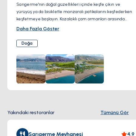
Sarıgerme'nin doğal güzellikleri içinde keşfe çıkın ve
yürüyüş ya da bisikletle manzaralı patikalarını keşfederken
keşfetmeye başlayın. Kozalaklı çam ormanları arasında
dolanan kıvrımlı yollarda yürüyün, burada hava reçine ve
Daha Fazla Göster
yabani çiçeklerin kokusu ile doludur. Patikalar boyunca
dolaşırken, sahil boyunca gizlenmiş koyları arayın ve sizi
Doğa
izole güzelliklerine hayran bırakmak için davet eder. Daha
iç kesimlere doğru ilerleyin, burada panoramik manzaralar
mavinin ufka uzandığı ve uzakta yükselen sarp dağların
görkemli manzaralarını sunar. Yol boyunca yerel
hayvanlarla karşılaşabilirsiniz; kuşlar, kelebekler ve belki de
utangaç bir geyik veya yaban domuzu görünümü bile
olabilir. Macera arıyorsanız veya sadece doğanın içinde
huzurlu bir kaçamak arıyorsanız, Sarıgerme'nin manzaralı
patikalarını keşfetmek sakinlik ve doğal güzellikte
Yakındaki restoranlar
Tümünü Gör
unutulmaz bir deneyim vadediyor.
Sarıgerme Meyhanesi
4.9