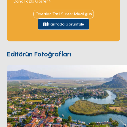
Daha Fazla Göster
Büyüleyici Ambiyans
Dalyan'ın labirent gibi boğazı, sahil şeridi, gizli koyları 
Önerilen Tatil Süresi
:
İdeal
gün
ve coğrafi güzelliği olağanüstü bir yaz destinasyonuna 
işaret ediyor. Yemyeşil doğası, yüksek kayalıklar ve 
Haritada Görüntüle
antik kalıntılar sinematik bir fon oluşturarak duyulara 
hitap ediyor.
Zaman Yolculuğu
Dalyan, nehrin dar kanallarına götüren ve kayalıklara 
Editörün Fotoğrafları
oyulmuş olağanüstü Likya Kaya Mezarları'na kısa 
bakışlar sunan ikonik tekne turlarıyla ünlüdür. Kaunos 
Antik Kenti'nin görkemli kalıntıları, Dalyan Nehri 
üzerindeki tekne yolculuğunuza tarihle 
harmanlanmış anılar katıyor. Huzurlu bir seyir için 
zemin hazırlayarak kendinizi bölgenin zengin tarihine 
ve doğal harikalarına kaptırmanıza olanak tanıyor.
İztuzu Plajı
Dalyan'ın ilgi çekici yerlerinden biri, Akdeniz'in Dalyan 
Nehri ile buluştuğu, el değmemiş altın rengi 
kumlardan oluşan dünyaca ünlü İztuzu Plajı'dır. Nehir 