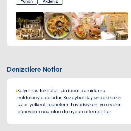
Yunan
Akdeniz
Şef Stavros Choullis, Prego'nun arkasındaki kıdemli şef
olarak, birçok yıl boyunca Rodos'ta İtalyan odaklı bir otelde
sous-chef olarak çalışarak masaya geniş bir deneyim
getiriyor. İtalyan mutfağındaki uzmanlığı, menüde
geleneksel odun fırınında mükemmel bir şekilde pişirilmiş
geniş bir pasta ve pizza yelpazesi olarak ortaya çıkıyor.
Lezzetli mutfağının ötesinde, Prego Restoranı, davetkar ve
sakin atmosferiyle ünlüdür. Konuklar, Kalymnos'un nefes
kesen doğal güzelliği tarafından sarmalanmış, samimi ve
Denizcilere Notlar
içten bir ortamda yemeklerinin tadını çıkarabilirler.
Kalymnos tekneler için ideal demirleme 
noktalarıyla doludur. Kuzeybatı kıyısındaki sakin 
sular yelkenli teknelerin favorisiyken, yola yakın 
güneybatı noktaları da uygun alternatifler.