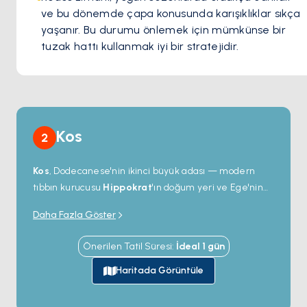
ve bu dönemde çapa konusunda karışıklıklar sıkça 
yaşanır. Bu durumu önlemek için mümkünse bir 
tuzak hattı kullanmak iyi bir stratejidir.
Kos
2
Kos
, Dodecanese'nin ikinci büyük adası — modern
tıbbın kurucusu
Hippokrat
'ın doğum yeri ve Ege'nin
en iyi korunmuş antik alanlarından birine ev sahipliği
Daha Fazla Göster
yapıyor. MÖ 4. yüzyıldan kalma şifa tapınağı
Asklepieion
, Kos Şehri'nin üstündeki tepede yer
Önerilen Tatil Süresi
:
İdeal
1
gün
alıyor ve Türk kıyısına bakan manzarasıyla öne çıkıyor.
Kasabanın içinde
Helenistik agora
ve Şövalye Kalesi
Haritada Görüntüle
limanı çevreliyor; meydandaki ünlü yaşlı
çınar
ağacı
nın Hippokrat'ın ders verdiği yer olduğu