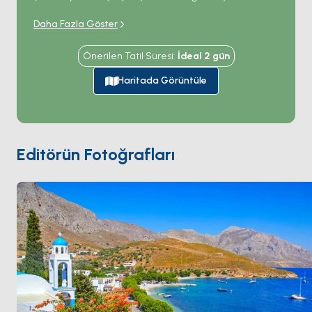
fazla spor tırmanış rotası
na sahip bir Dodecanese
Daha Fazla Göster
kaya kalesi. Tırmanmayanlar bile manzara için
geliyor:
Vathy
'deki derin fiyort portakal bahçelerinin
Önerilen Tatil Süresi
:
İdeal
2
gün
yanından iç bölgeye uzanıyor,
Pothia
limanı tepelere
karşı neoklasik binaları diziyor ve batı kıyısındaki deniz
Haritada Görüntüle
mağaraları doğrudan sudan açılıyor. Tekneler Vathy,
Emporios veya Telendos adacığında demir atıyor —
sonuncusu Pothia'dan 10 dakikalık geçişle boş plajları
sunuyor. Adanın sünger dalıcılığı mirası Pothia'daki
Editörün Fotoğrafları
müzede hâlâ görülüyor. Kalymnos
Kos
'tan 90 dakika,
Patmos
'tan 4 saatlik yelken mesafesinde. Sezon
Nisan ile Ekim
arası açık.