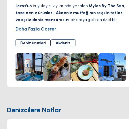
Leros’un
büyüleyici kıyılarında yer alan
Mylos By The Sea
,
taze deniz ürünleri, Akdeniz mutfağının seçkin tatları
ve eşsiz deniz manzarasını
bir araya getiren özel bir
restoran. Özenle restore edilmiş tarihi bir yel
Daha Fazla Göster
değirmeninde konumlanan bu şık mekan, geleneksel
Yunan misafirperverliğini modern bir zarafetle harmanlıyor.
Deniz ürünleri
Akdeniz
Yerel malzemelerle hazırlanan nefis yemekler
, özenle
seçilmiş şaraplarla eşleştirilerek sunuluyor.
Dalgaların
eşliğinde keyifli bir öğle yemeği
veya
yıldızlar altında
romantik bir akşam yemeği
için
Mylos By The Sea
, Ege
kıyılarında unutulmaz bir gastronomi deneyimi sunuyor.
Denizcilere Notlar