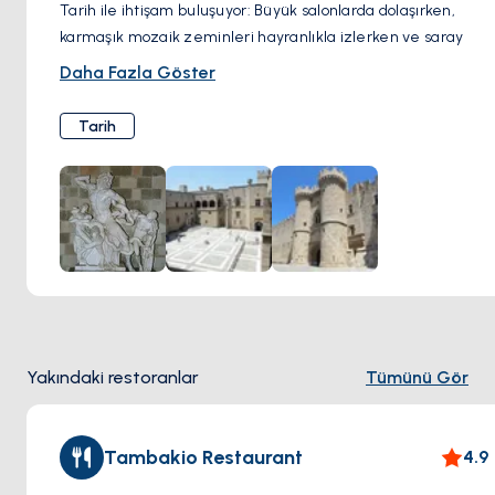
Tarih ile ihtişam buluşuyor: Büyük salonlarda dolaşırken,
karmaşık mozaik zeminleri hayranlıkla izlerken ve saray
avlularını keşfederken, Şövalyelerin gücünü ve etkisini
Daha Fazla Göster
hayal edin. Saray, etkileyici mimari arasında ilginç bir tarih
dönemine dair bir bakış sunar.
Tarih
Sadece bir yapıdan fazlası: Saray içindeki sergiler,
Şövalyelerin döneminden gelen eserler, zırhlar ve diğer
hazineleri sergileyerek deneyime başka bir derinlik katıyor.
Yakındaki restoranlar
Tümünü Gör
Tambakio Restaurant
4.9