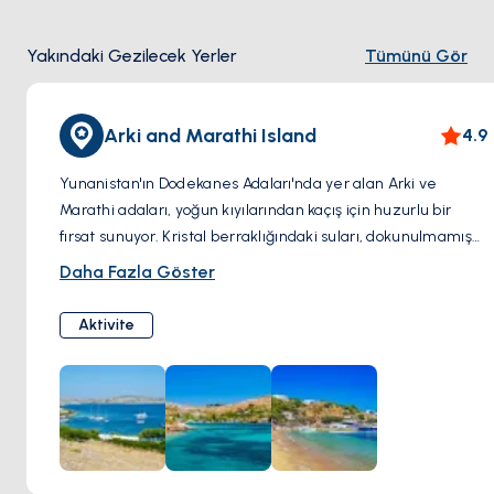
Yakındaki Gezilecek Yerler
Tümünü Gör
Arki and Marathi Island
4.9
Yunanistan'ın Dodekanes Adaları'nda yer alan Arki ve
Marathi adaları, yoğun kıyılarından kaçış için huzurlu bir
fırsat sunuyor. Kristal berraklığındaki suları, dokunulmamış
doğal manzaraları ve şirin geleneksel köyleri ile bu adalar
Daha Fazla Göster
sakinlik ve doğal güzellik atmosferi yayar. Arki, ikisinin daha
küçüğü olup, doğa meraklıları için mükemmel olan sakin
Aktivite
plajlara ve doğa yürüyüşü rotalarına sahiptir. Diğer yandan,
Marathi'nin engebeli kıyıları ve turkuaz koyları, maceracıları
gizli hazinelerini keşfetmeye çağırıyor.