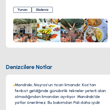
salatalardan lezzetli mezelere kadar her yemek, taze,
yerel kaynaklı malzemeler kullanılarak sevgiyle hazırlanır.
Yunan
Akdeniz
Huzurlu bir ortamda yer alan müşteriler, yemyeşil
ağaçların hışırtılı yapraklarının altındaki sakin gölgede, hem
lezzetli mutfağı hem de ferahlatıcı ada esintisinin tadını
çıkararak yemeklerini yiyebilirler.
Denizcilere Notlar
Mandraki, Nisyros'un ticari limanıdır. Kos'tan
feribot geldiğinde günübirlik tekneler yeterli alan
olmadığından limandan ayrılıyor. Mandraki'de
yatlar önerilmez. Bu bakımdan Pali daha iyidir.