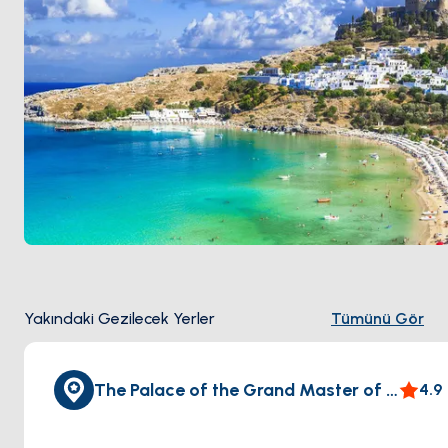
çöktü) efsanevi konumunu işaretleyen iki bronz geyik
heykeli tarafından korunan Roma dönemi liman duvarı
boyunca kıçtan kara bağlamalı. Günlük yelken
hedefleri
Lindos
'u (akropol köyü 50 kilometre güney)
ve
Symi
adasını (45 kilometre kuzey) içeriyor. Sezon
Nisan ile Ekim
arası açık.
Yakındaki Gezilecek Yerler
Tümünü Gör
The Palace of the Grand Master of the Knights of Rhodes
4.9