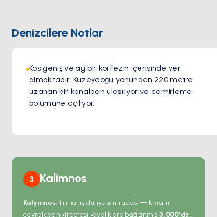
favorilere kendini kaptıran veya yeni mutfak zevklerini
keşfeden her ziyaretçi, Oromedon Tavern'ın lezzetli
Denizcilere Notlar
sunumlarına katılan herkesin üzerinde kalıcı bir izlenim
bırakan Kos'un canlı mutfak mirasına dalmayı vaat eder.
Kos geniş ve sığ bir körfezin içerisinde yer 
almaktadır. Kuzeydoğu yönünden 220 metre 
uzanan bir kanaldan ulaşılıyor ve demirleme 
bölümüne açılıyor.
Kalimnos
3
Kalymnos
, tırmanış dünyasının adası — kıyısını
çevreleyen kireçtaşı kayalıklara bağlanmış
3.000'den