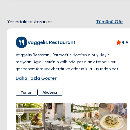
Yakındaki restoranlar
Tümünü Gör
Vaggelis Restaurant
4.9
Vaggelis Restoranı, Patmos'un Hora'sının büyüleyici
meydanı Agia Levia'nın kalbinde yer alan efsanevi bir
gastronomik mücevherdir ve adanın kuruluşundan beri
varlığını sürdürmektedir. Tarihle iç içe geçmiş ve bir peri
Daha Fazla Göster
masalından çıkmış gibi görünen bir ortamda yer alan bu
meyhane, onlarca yıldır ziyaretçilerin buluşma noktası
Yunan
Akdeniz
olmuş ve tutkuyla orijinal fikir ve ideallerini korumuştur.
Modern etkilerle Akdeniz mutfağı sunarlar.