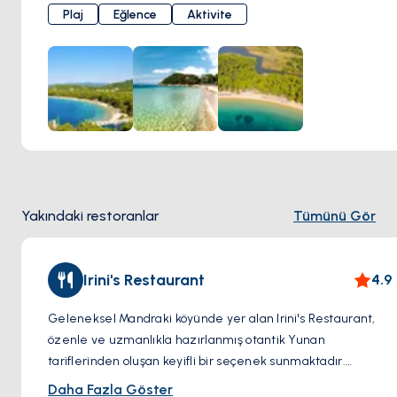
çıkarmak için mükemmel bir inziva yeri sunmaktadır.
Plaj
Eğlence
Aktivite
Sağlam kayalıklar ve yemyeşil bitki örtüsü ile çevrili
Mandraki Plajı, güneşlenmek, yüzmek ve su sporlarının
keyfini çıkarmak için çarpıcı bir zemin sağlar. İster macera,
ister rahatlama arıyor olun, bu cennet gibi bir plaj, şnorkelli
yüzme, dalış ve Ege Denizi'nin sualtı harikalarını keşfetme
fırsatları sunarak tüm tercihlere hitap etmektedir
Yakındaki restoranlar
Tümünü Gör
Irini's Restaurant
4.9
Geleneksel Mandraki köyünde yer alan Irini's Restaurant,
özenle ve uzmanlıkla hazırlanmış otantik Yunan
tariflerinden oluşan keyifli bir seçenek sunmaktadır.
Yumuşacık etlerden leziz deniz mahsullerine, canlı
Daha Fazla Göster