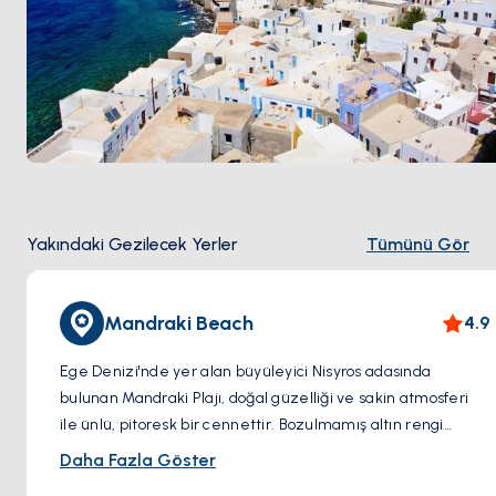
Yakındaki Gezilecek Yerler
Tümünü Gör
Mandraki Beach
4.9
Ege Denizi'nde yer alan büyüleyici Nisyros adasında
bulunan Mandraki Plajı, doğal güzelliği ve sakin atmosferi
ile ünlü, pitoresk bir cennettir. Bozulmamış altın rengi
kumlara ve berrak turkuaz sulara sahip olan Mandraki Plajı,
Daha Fazla Göster
ziyaretçilere dinlenmek ve Akdeniz güneşinin tadını