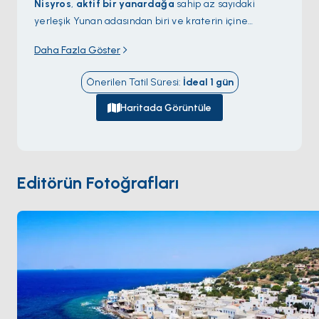
Nisyros
,
aktif bir yanardağa
sahip az sayıdaki
yerleşik Yunan adasından biri ve kraterin içine
yürüyerek inebileceğiniz tek ada. 4 kilometre
Daha Fazla Göster
genişliğinde ve 260 metre derinliğindeki
Stefanos
kalderası
son kez 1888'de patladı; bugün taban hâlâ
Önerilen Tatil Süresi
:
İdeal
1
gün
yanı başınızda durabileceğiniz kükürtlü fümarollerle
buhar çıkarıyor.
Mandraki
liman kasabası ortaçağdan
Haritada Görüntüle
kalma Aziz Yuhanna Şövalyeleri kalesine karşı beyaz
badanalı evleri üst üste diziyor; uçurum tepesindeki
Nikia
köyü doğrudan yanardağa bakıyor. Kıyı boyunca
demirleme noktaları soğumuş lavlardan oluşan
Editörün Fotoğrafları
dramatik siyah kumlu plajları barındırıyor. Nisyros
Kos
'tan 90 dakikalık yelken mesafesinde. Sezon
Mayıs ile Ekim
arası açık.