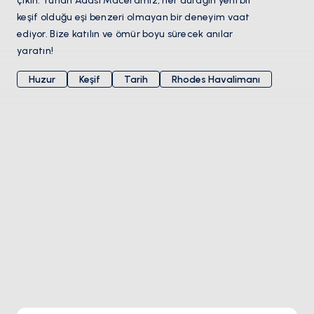
çıkın. Yunan Adası Maceramız, her durağın yeni bir
keşif olduğu eşi benzeri olmayan bir deneyim vaat
ediyor. Bize katılın ve ömür boyu sürecek anılar
yaratın!
Huzur
Keşif
Tarih
Rhodes Havalimanı