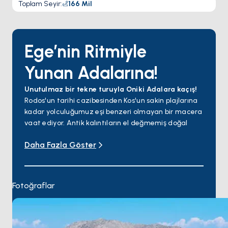
Toplam Seyir
:
166
Mil
Ege’nin Ritmiyle
Yunan Adalarına!
Unutulmaz bir tekne turuyla Oniki Adalara kaçış!
Rodos'un tarihi cazibesinden Kos'un sakin plajlarına
kadar yolculuğumuz eşi benzeri olmayan bir macera
vaat ediyor. Antik kalıntıların el değmemiş doğal
güzelliklerle buluştuğu Tilos'un gizli mücevherlerini
Daha Fazla Göster
keşfedin ve yüzyıllardır hac yeri olan Patmos'un
manevi tapınağını keşfedin. Sünger dalışı
geleneğiyle ünlü Kalymnos'un canlı kültürüne dalın ve
kendinizi zamanın durmuş gibi göründüğü Leros'un
Fotoğraflar
rahat atmosferine bırakın. Son olarak, eşsiz
manzarası ve konuksever yerli halkıyla Nisiros'un
volkanik harikasını deneyimleyin.
Rodos Havaalanı en yakın varış noktasıdır.