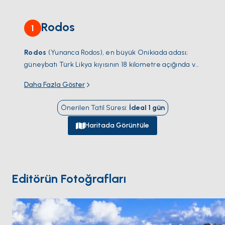
Rodos
1
Rodos
(Yunanca
Rodos
), en büyük Onikiada adası;
güneybatı Türk Likya kıyısının 18 kilometre açığında ve
Atina'nın 250 deniz mili güneydoğusunda yer alıyor —
Daha Fazla Göster
yaklaşık 115.000 sakini olan 1.401 kilometrekarelik bir
ada ve kuzey ucundaki başkent Rodos Town'da bir
Önerilen Tatil Süresi
:
İdeal
1
gün
charter üssü. Kasaba 1309-1522 arası
Aziz Yuhanna
Hospitaller Şövalyeleri
tarafından Akka'nın
Haritada Görüntüle
düşüşünden sonra adayı ikinci üsleri olarak aldıktan
sonra inşa edilen ortaçağ
Eski Kent surlu kenti
'ni
barındırıyor — Avrupa'nın en büyük yerleşik ortaçağ
kasabası (4 kilometre surlar, 11 kapı, hâlâ işgal edilen
Editörün Fotoğrafları
200'den fazla Gotik saray); 1988'de UNESCO Dünya
Mirası Alanı olarak yazıldı. Tarihi derin su yat limanı
doğrudan ortaçağ surlarının dışındaki
Mandraki
;
Rodos Heykeli
'nin (Yedi Harikadan biri, MÖ 226'da