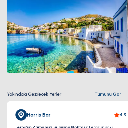
Yakındaki Gezilecek Yerler
Tümünü Gör
Harris Bar
4.9
Leros’un Zamansız Buluşma Noktası:
Leros’un saklı