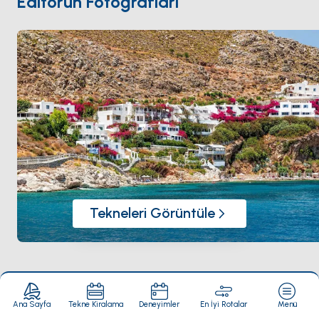
Editörün Fotoğrafları
açıyor. Tilos
Halki
'nin 90 dakika kuzeyinde ve
Symi
'nin yarım gün uzağında. Sezon
Mayıs ile Ekim
arası açık.
Tekneleri Görüntüle
Yakındaki Gezilecek Yerler
Tümünü Gör
Ana Sayfa
Tekne Kiralama
Deneyimler
En İyi Rotalar
Menü