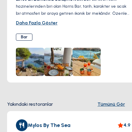
hazinelerinden biri olan Harris Bar, tarih, karakter ve sıcak
bir atmosferi bir araya getiren ikonik bir mekândır. Özenle
hazırlanmış kokteylleri ve samimi ortamıyla tanınan bu bar,
Daha Fazla Göster
hem yerel halkın hem de gezginlerin yıllardır favorisi
olmuştur. İmza içeceklerinizi yudumlarken, arkadaşlarınızla
Bar
keyifli bir akşam geçirirken veya mekânın büyüleyici
atmosferine kapılırken, Harris Bar, Leros’un otantik ruhunu
en iyi yansıtan adreslerden biridir. Adanın hareketli gece
hayatını keşfetmek isteyenler için mutlaka ziyaret edilmesi
gereken bir nokta.
Yakındaki restoranlar
Tümünü Gör
Mylos By The Sea
4.9