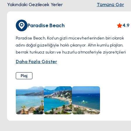
Yakındaki Gezilecek Yerler
Tümünü Gör
Paradise Beach
4.9
Paradise Beach, Kos'un gizli mücevherlerinden biri olarak
adını doğal güzelliğiyle haklı çıkarıyor. Altın kumlu plajları,
berrak turkuaz suları ve huzurlu atmosferiyle ziyaretçileri
büyülüyor.
Daha Fazla Göster
Paradise Beach'e adım attığınız anda, tertemiz beyaz kıyı
Plaj
boyunca huzur dolu anlar sunan güneşin sıcaklığı ve hafif
esintiyle karşılaşırsınız. Berrak sulara ayaklarınızı
daldırdığınızda, göz kamaştırıcı bir manzarayla
karşılaşırsınız; denizin kristal berraklığı yüzme için
mükemmel bir ortam sunar.
Paradise Beach, sadece doğal güzelliğiyle değil, aynı
zamanda sunduğu imkanlarla da tanınır. Güneş şemsiyeleri