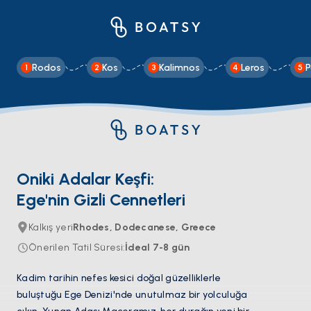
Rodos
Kos
Kalimnos
Leros
1
2
3
4
5
Oniki Adalar Keşfi:
Ege'nin Gizli Cennetleri
Kalkış yeri
Rhodes, Dodecanese, Greece
Önerilen Tatil Süresi
:
İdeal
7-8
gün
Kadim tarihin nefes kesici doğal güzelliklerle
buluştuğu Ege Denizi'nde unutulmaz bir yolculuğa