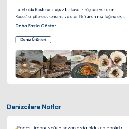
Tambakio Restoranı, eşsiz bir kayalık köşede yer alan
Rodos'ta, pitoresk konumu ve otantik Yunan mutfağına olan
bağlılığı ile öne çıkıyor. Sağlıklı ve vejetaryen dostu
Daha Fazla Göster
seçeneklerin birleştiği mükemmel bir nokta. Bu şirin
mekan, Yunan güneşinin altında dinlenmenizi ve etrafınızı
Deniz Ürünleri
saran suların mavi kucaklamasının keyfini çıkarmanızı davet
ediyor. Buraya yapılan bir ziyaret, sadece tat alma
duyularına hitap etmekle kalmaz, aynı zamanda kuliner
zevki adanın doğal manzarasının huzurlu güzelliği ile
birleştirerek unutulmaz bir deneyim vadediyor.
Denizcilere Notlar
Rodos Limanı, yoğun sezonlarda oldukça canlıdır 