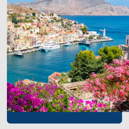
Yolculuğunuzun başında havalimanından
yapacağınız kısa bir transfer ile unutulmaz deniz
maceranıza hızlı bir şekilde atılabilirsiniz. Ege
Denizi'nin kalbinde unutulmaz bir yolculuk için bize
katılın!