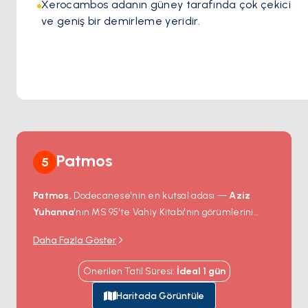
Xerocambos adanın güney tarafında çok çekici 
ve geniş bir demirleme yeridir.
Patmos
5
Patmos
, Dodecanese'nin en kutsal adası —
Aziz
Yuhanna
'nın MS 95'te Vahiy Kitabı'nın görümlerini
aldığı ada ve onu barındıran mağara hâlâ dünyanın
Daha Fazla Göster
her yerinden Ortodoks hacıları çekiyor.
Aziz Yuhanna
Manastırı
Skala limanının üzerindeki tepenin
Önerilen Tatil Süresi
:
İdeal
1
gün
zirvesinde yer alıyor — 1088'den beri sürekli olarak
keşişlerin yaşadığı bir Bizans surlu kalesi. Manastıra
Haritada Görüntüle