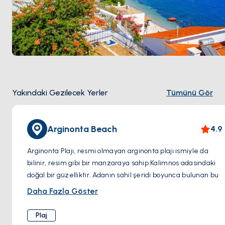
Yakındaki Gezilecek Yerler
Tümünü Gör
Arginonta Beach
4.9
Arginonta Plajı, resmi olmayan arginonta plajı ismiyle da
bilinir, resim gibi bir manzaraya sahip Kalimnos adasındaki
doğal bir güzelliktir. Adanın sahil şeridi boyunca bulunan bu
büyüleyici plaj, Ege Denizi'nin nefes kesen manzaraları ve
Daha Fazla Göster
huzurlu atmosferi ile ünlüdür.
Plaj
Arginonta Plajı'nı ziyaret edenler, Akdeniz güneşinin