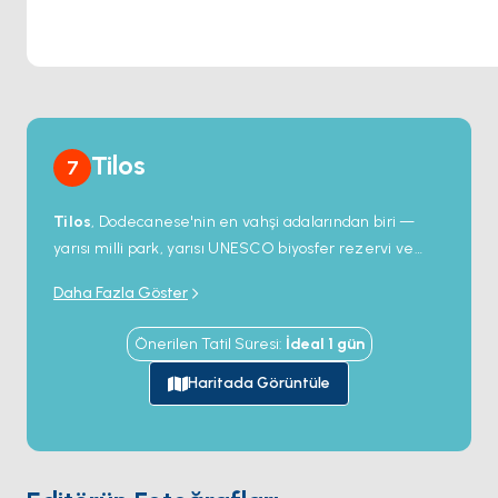
Tilos
7
Tilos
, Dodecanese'nin en vahşi adalarından biri —
yarısı milli park, yarısı UNESCO biyosfer rezervi ve
Akdeniz'in tamamen rüzgâr ve güneş enerjisiyle
Daha Fazla Göster
çalışan ilk adası. Nüfusu 500'ün altında, kıyı büyük
oranda boş ve iç kısım ortaçağ kalıntılarıyla dolu:
Önerilen Tatil Süresi
:
İdeal
1
gün
hayalet köy
Mikro Chorio
, terk edilmiş
Agios
Panteleimon
manastırı,
Charkadio Mağarası
'ndaki
Haritada Görüntüle
cüce fil kalıntıları.
Livadia
ana liman — birkaç
meyhanesi, rıhtımdan yürüyerek ulaşılan bir plajı olan
ve başka hiçbir şeyi olmayan küçük bir liman. Bir
günlük yelken güney kıyısı boyunca boş kayalık koyları