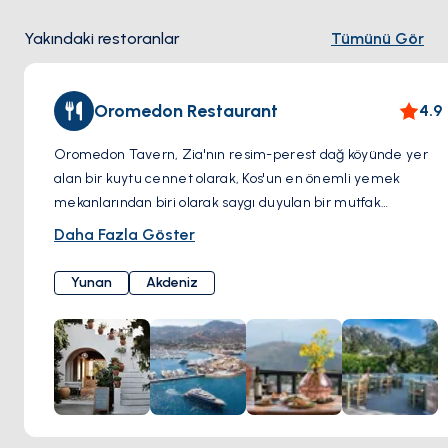
ve şezlonglar kiralayarak dinlenebilir veya denizde
Yakındaki restoranlar
Tümünü Gör
serinleyebilirsiniz. Ayrıca, su sporları tutkunları rüzgar sörfü
ve jet ski gibi aktivitelerin tadını çıkarabilirler.
Oromedon Restaurant
4.9
Oromedon Tavern, Zia'nın resim-perest dağ köyünde yer
alan bir kuytu cennet olarak, Kos'un en önemli yemek
mekanlarından biri olarak saygı duyulan bir mutfak
mücevheri olarak yer alır. Bu yemek mekanının büyüsüne,
Daha Fazla Göster
manzaranın keyifli dokusunda yer alan çekici konumu
eklenir. Geleneklere olan bağlılığıyla tanınan Oromedon
Yunan
Akdeniz
Tavern, yalnızca zamanla test edilmiş tariflerden oluşan bir
menü sunar. Oromedon'u gerçekten farklı kılan şey,
geleneksel yemeklerin taş fırın sıcaklığında ustalıkla
pişirilmesine olan bağlılığıdır, her ısırıkta Yunan lezzetleri
ve aromatik zenginlikle enfüze edilir. Tavernanın Yunan
atmosferi, personele özgü hoş karşılama misafirleri
evlerinde gibi hissettiren davetkar bir ortam yaratır. Klasik