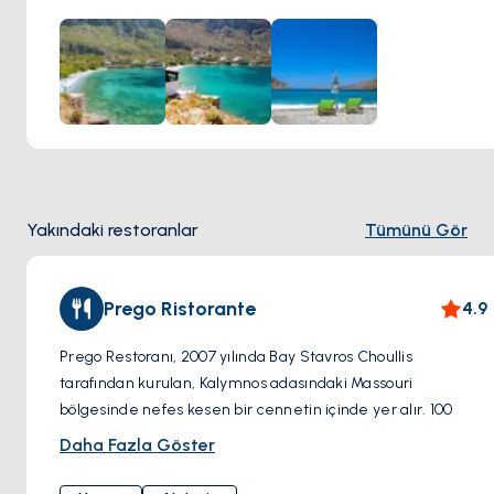
altında yumuşak kumlu kıyılarında güneşlenmenin keyfini
çıkarabilir veya berrak sularında serinleyebilirler. Sarp
kayalıklar ve yeşil bitki örtüsü ile çevrili olan plaj, dinlenmek
ve doğal güzelliklerin tadını çıkarmak isteyenler için bir
sığınak görevi görür. Arginonta Plajı ayrıca su sporları
meraklıları için popüler bir destinasyondur; sakin sularında
şnorkelle dalış, yüzme ve deniz kayağı gibi aktiviteler
yapma fırsatı sunar.
Yakındaki restoranlar
Tümünü Gör
Prego Ristorante
4.9
Prego Restoranı, 2007 yılında Bay Stavros Choullis
tarafından kurulan, Kalymnos adasındaki Massouri
bölgesinde nefes kesen bir cennetin içinde yer alır. 100
kişiye kadar konuk ağırlayabilen muhteşem terasıyla, Prego
Daha Fazla Göster
Yunanistan ve Akdeniz bölgesinden çeşitli yemek
seçenekleri sunar.