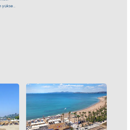
en yüksek
si
eleli
 kendisi