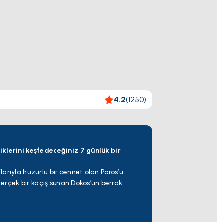
4.2
(
1250
)
iklerini keşfedeceğiniz 7 günlük bir
arıyla huzurlu bir cennet olan Poros’u
 gerçek bir kaçış sunan Dokos’un berrak
 zarif hem de enerjik bir atmosfer
a ve taş evleriyle, gezinti ve dinlenme