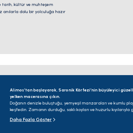
e tarih, kültür ve muhteşem
nılarla dolu bir yolculuğa hazır
Alimos’tan başlayarak, Saronik Körfezi’nin büyüleyici güzell
yelken macerasına çıkın.
Doğanın denizle buluştuğu, yemyeşil manzaraları ve kumlu plajl
keşfedin. Zamanın durduğu, saklı koyları ve huzurlu kıyılarıyla
sularına dalın.
Daha Fazla Göster
Spetses, tarihi köşkleri, canlı limanı ve çekici sokaklarıyla hem
sunarak büyüleyici bir deneyim sunar. Hydra ise araçsız yapısıyl