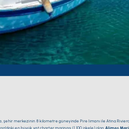
nda, şehir merkezinin 8 kilometre güneyinde Pire limanı ile Atina Rivier
tan'daki en büyük yat charter marinası (1.100 iskele) olan
Alimos Mari