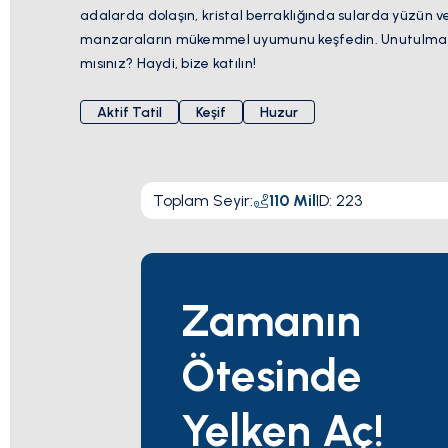
adalarda dolaşın, kristal berraklığında sularda yüzün v
manzaraların mükemmel uyumunu keşfedin. Unutulmaz a
mısınız? Haydi, bize katılın!
Aktif Tatil
Keşif
Huzur
Toplam Seyir
:
110
Mil
ID:
223
Zamanın
Ötesinde
Yelken Aç!