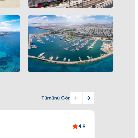
Tümünü Gör
Allou
4.9