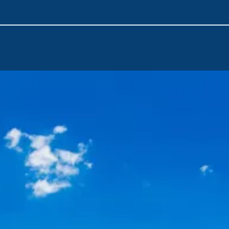
için mükemmel olan zamansız Yunan adası yaşamına bir penc
Aegina, antik Aphaia Tapınağı ve samimi Yunan lezzetlerini su
tamamlar.
Her durak, doğal manzaralardan kültürel zenginliklere kadar fa
dinamik bir yolculuk yaratır. Alimos’a geri dönün ve kalbinizde 
parıldayan sularında bir sonraki maceranızı planlamaya hazır 