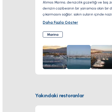
Alimos Marina, denizcilik güzelliği ve boş 
denizin cazibesinin bir yansıması olan bir d
çıkarmasını sağlar; sakin suların içinde nazi
Rahatlama arayanlar için, sahil kafeleri dav
Daha Fazla Göster
yemeklerin tadını çıkarmaları için mükemme
nefes kesen sahili keşfetme ve gizli koyları 
Marina
Yakındaki restoranlar