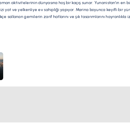
zaman aktivitelerinin dünyasına hoş bir kaçış sunar. Yunanistan'ın en b
izi yat ve yelkenliye ev sahipliği yapıyor. Marina boyunca keyifli bir y
kçe sallanan gemilerin zarif hatlarını ve şık tasarımlarını hayranlıkla iz
etkar atmosferleriyle bekler; ziyaretçilere, gemilerin geçişi sırasında k
l bir ortam sunarlar. Maceracı ruhlar, marinadan ayrılan tekne turlar
keşfetme fırsatı bulabilirler.