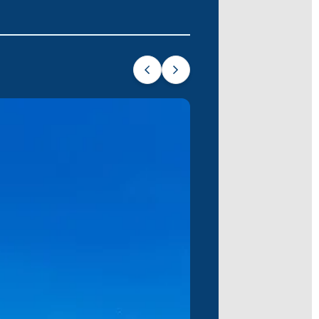
ere açar.
nan yerel tavernalarıyla yolculuğu
rklı bir deneyim sunarak, sizin kadar
eşsiz anılarla dolu olarak Yunanistan’ın
olun.