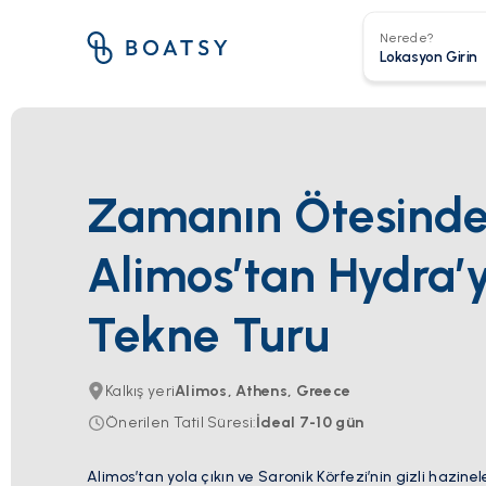
Nerede?
Zamanın Ötesinde
Alimos’tan Hydra’
Tekne Turu
Kalkış yeri
Alimos, Athens, Greece
Önerilen Tatil Süresi
:
İdeal
7-10
gün
Alimos’tan yola çıkın ve Saronik Körfezi’nin gizli hazinel