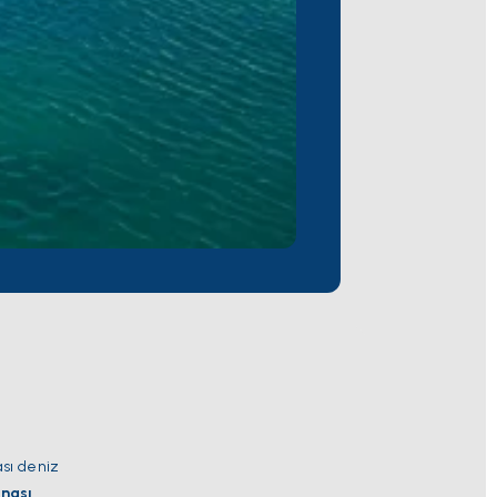
ası deniz
nası