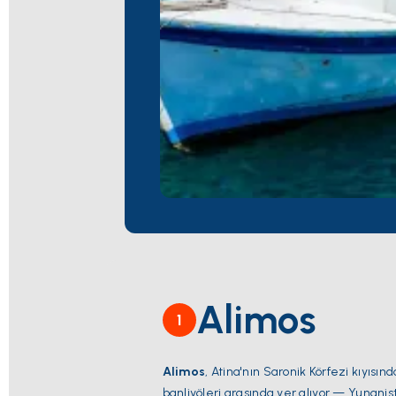
Alimos
1
Alimos
, Atina'nın Saronik Körfezi kıyısı
banliyöleri arasında yer alıyor — Yunanis