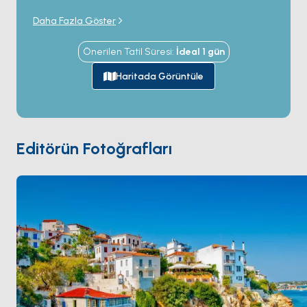
yarımadasının yalnızca 3 kilometre açığında. 47
Daha Fazla Göster
kilometrekarelik ada yaklaşık 60 plaj barındırıyor —
Ege'deki kilometrekare başına en yüksek yoğunluk —
Önerilen Tatil Süresi
:
İdeal
1
gün
en çok fotoğraflananları
Koukounaries
'te (güney
kıyısında bir çam ormanının arkasında 1 kilometrelik
Haritada Görüntüle
ince kum hilali) ve
Lalaria
'da (kuzey kıyısında 200
metrelik beyaz çakıllı koy, yalnızca tekneyle
erişiliyor). Ana kasaba
Chora
güneydoğu kıyısında yer
alıyor; çalışan liman (ziyaretçi yat bağlantı noktaları)
Editörün Fotoğrafları
ve küçük
Bourtzi
adacığı — şimdi kasabaya yürüyüş
yoluyla bağlı Venedik dönemi tahkimli karakol.
Skiathos havalimanı pisti körfeze uzanıyor ve liman
yaklaşımı baş üstü jet inişleri yerel bir gözlem.
Skiathos
Skopelos
'tan yelkenle 90 dakika. Sezon
Mayıs ile Ekim
arası açık.