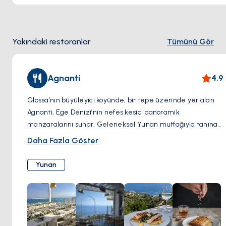
Yakındaki restoranlar
Tümünü Gör
Agnanti
4.9
Glossa’nın büyüleyici köyünde, bir tepe üzerinde yer alan
Agnanti, Ege Denizi’nin nefes kesici panoramik
manzaralarını sunar. Geleneksel Yunan mutfağıyla tanınan
bu aile işletmesi, taze ve yerel malzemelerle hazırlanan
Daha Fazla Göster
lezzetli yemekler servis eder. Sıcakkanlı misafirperverliği
ve huzurlu atmosferi, menüdeki kuzu eti, musakka ve el
Yunan
yapımı tatlılar gibi özel lezzetlere mükemmel bir eşlik
eder. Agnanti, lezzetli yemekleri muhteşem manzaralarla
birleştirmek isteyenler için mutlaka ziyaret edilmesi
gereken bir yerdir.