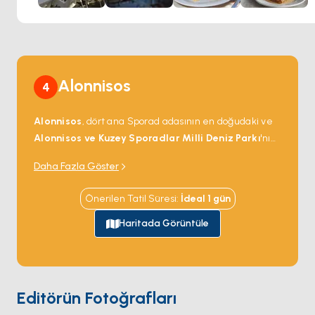
Alonnisos
4
Alonnisos
, dört ana Sporad adasının en doğudaki ve
Alonnisos ve Kuzey Sporadlar Milli Deniz Parkı
'nın
merkezi — Avrupa'daki en büyük korunaklı deniz
Daha Fazla Göster
alanı; yaklaşık 40 Akdeniz keşiş foku (
Monachus
monachus
, dünyadaki en nadir memelilerden biri,
Önerilen Tatil Süresi
:
İdeal
1
gün
küresel olarak 700'den az) popülasyonunu korumak
için 1992'de kuruldu. Park Alonnisos çevresindeki 22
Haritada Görüntüle
ada ve adacığı artı çevre suları kaplıyor. Ana liman
güney kıyısındaki
Patitiri
; 3 kilometre içerideki tepe
köyü
Chora
(Eski Köy) 1965 depremi taşınmaya
zorlayana kadar nüfus merkeziydi. Alonnisos'tan
Editörün Fotoğrafları
kuzeye charter rotaları doğu Akdeniz'de keşiş foku