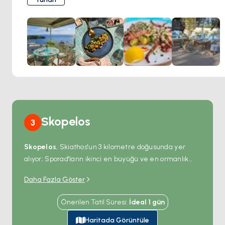
gün batımı manzarası, güneşli bir günün ardından keyifli bir
akşam için ideal. Özel otoparkı ve üstün hizmet kalitesiyle
Infinity Blue, deniz kenarında unutulmaz bir akşam vaat
ediyor.
Skopelos
3
Skopelos
, Skiathos'un 3 kilometre doğusunda yer
alıyor; Sporad'ların ikinci en büyüğü ve en ormanlık
Yunan adası — yüzeyin %80'inden fazlası çam ve
Daha Fazla Göster
meşeyle kaplı; Ege'deki en yüksek ağaç örtüsü
yoğunluğuyla. Ana kasaba
Chora
limandan dik bir
Önerilen Tatil Süresi
:
İdeal
1
gün
amfitiyatro yamacına tırmanıyor; beyaz küp evler,
mavi panjurlar ve 5.000 kişilik bir kasabada 120
Haritada Görüntüle