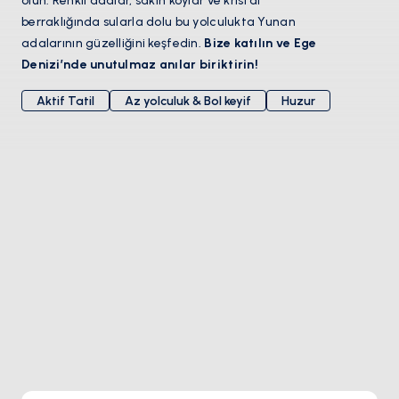
olun. Renkli adalar, sakin koylar ve kristal
berraklığında sularla dolu bu yolculukta Yunan
adalarının güzelliğini keşfedin.
Bize katılın ve Ege
Denizi’nde unutulmaz anılar biriktirin!
Aktif Tatil
Az yolculuk & Bol keyif
Huzur