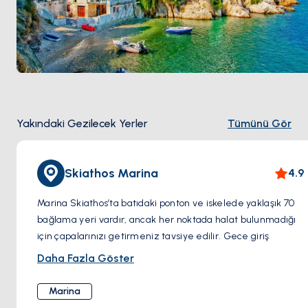
Yakındaki Gezilecek Yerler
Tümünü Gör
Skiathos Marina
4.9
Marina Skiathos’ta batıdaki ponton ve iskelede yaklaşık 70
bağlama yeri vardır, ancak her noktada halat bulunmadığı
için çapalarınızı getirmeniz tavsiye edilir. Gece giriş
yapmak, iyi aydınlatma sayesinde oldukça kolaydır. Elektrik
Daha Fazla Göster
ve su bağlantıları mevcut, ancak her zaman güvenilir
olmayabilir ve hijyenik tesis bulunmamaktadır. Yakıt,
Marina
tankerle teslim edilmektedir.