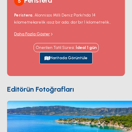
Peristera
5
Peristera
, Alonnisos Milli Deniz Parkı'nda 14
kilometrekarelik ıssız bir ada; dar bir 1 kilometrelik
kanal karşısında Alonnisos'un hemen doğusunda. Ada
Daha Fazla Göster
iç sırtlarda taş çamı ile ormanlık ve güney kıyısında
sessiz kumlu koyları barındırıyor —
Vasiliko
(ana
Önerilen Tatil Süresi
:
İdeal
1
gün
korunaklı demirleme),
Klima
ve
Xero
. Peristera
açıklarındaki sular doğu Akdeniz'deki en önemli su altı
Haritada Görüntüle
arkeolojik alanlarından birini barındırıyor: 1985'te
keşfedilen MÖ 5. yüzyıl tüccar batığı (
Peristera
Batığı
); 22-30 metre derinliğindeki deniz tabanında
orijinal konumda 4.000+ amfora ile — dünyanın ilk
Editörün Fotoğrafları
resmi su altı arkeolojik parkı; 2020'den beri izinli dalış
ziyaretçilerine açık. Peristera
Alonnisos
'tan yelkenle
30 dakika. Sezon
Mayıs ile Ekim
arası açık.