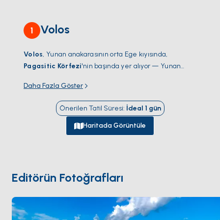
Volos
1
Volos
, Yunan anakarasının orta Ege kıyısında,
Pagasitic Körfezi
'nin başında yer alıyor — Yunan
anakarası ile
Pelion yarımadası
arasında 25
Daha Fazla Göster
kilometrelik kapalı bir deniz. Volos
Sporad adaları
'na
(Skiathos, Skopelos, Alonissos) giden feribotların kalkış
Önerilen Tatil Süresi
:
İdeal
1
gün
limanı ve Sporad'lar ile Pelion kıyısı için anakara
charter üssü olarak hizmet veriyor.
Volos Marinası
Haritada Görüntüle
(110 iskele) ve şehir merkezindeki daha küçük çalışan
liman Pelion'un ormanlık yamaçlarının altında yer
alıyor. Yarımadanın kendisi nadir ormanlık anakara
Yunan bölgelerinden biri; üst yamaçlarda geleneksel
Editörün Fotoğrafları
taş inşa köylerle (Makrinitsa, Portaria) ve denize
bakan tarafta küçük balıkçı koylarıyla —
Damouchari
,
Mylopotamos
, korunaklı
Trikeri
körfezi. Volos
Skiathos
'tan yelkenle 3 saat. Sezon
Nisan ile Ekim