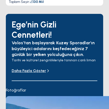
Toplam Seyir
:
130
Mil
Ege’nin Gizli
Cennetleri!
Volos'tan başlayarak Kuzey Sporadlar'ın
büyüleyici adalarını keşfedeceğiniz 7
günlük bir yelken yolculuğuna çıkın.
Tarihi ve kültürel zenginlikleriyle tanınan canlı liman
şehri Volos'ta maceranıza başlayın. Altın kumsalları
Daha Fazla Göster
ve hareketli atmosferiyle ünlü Skiathos'a yelken
açın. Yeşil çam ormanlarının berrak sularla buluştuğu
Skopelos'u keşfedin. Ulusal Deniz Parkı'na ev sahipliği
yapan huzurlu Alonnisos'un güzelliklerini
Fotoğraflar
deneyimleyin. Sakin koylarıyla dinlenmek için
mükemmel bir ortam sunan Peristera adasında
demirleyin. Ege Denizi'nin çeşitli manzaraları ve
deneyimlerini düşünerek yolculuğunuzu Volos'ta