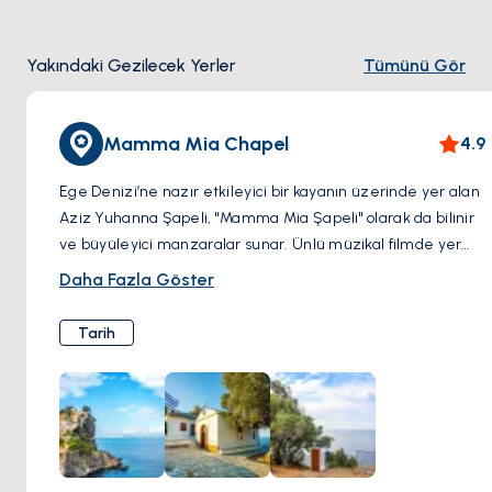
Yakındaki Gezilecek Yerler
Tümünü Gör
Mamma Mia Chapel
4.9
Ege Denizi’ne nazır etkileyici bir kayanın üzerinde yer alan
Aziz Yuhanna Şapeli, "Mamma Mia Şapeli" olarak da bilinir
ve büyüleyici manzaralar sunar. Ünlü müzikal filmde yer
alan bu ikonik nokta, hem hayranları hem de gezginler için
Daha Fazla Göster
mutlaka görülmesi gereken bir yerdir. 200 basamağı
tırmanarak ulaşılan şapelde huzur ve sinematik tarihin
Tarih
buluşmasına tanık olabilirsiniz. Mamma Mia Şapeli, hem
manevi atmosferi hem de etkileyici manzaralarıyla
unutulmaz bir deneyim vaat ediyor.