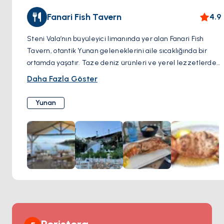
Fanari Fish Tavern
4.9
Steni Vala’nın büyüleyici limanında yer alan Fanari Fish
Tavern, otantik Yunan geleneklerini aile sıcaklığında bir
ortamda yaşatır. Taze deniz ürünleri ve yerel lezzetlerde
uzmanlaşan bu tavernada, gerçek bir Akdeniz yemek
Daha Fazla Göster
deneyimi sunulur. Rahat atmosferi ve limanın göz alıcı
manzarası, burada dinlenmek ve keyifli bir yemek yemek
Yunan
için idealdir. Izgara balıkların tadını çıkarırken ya da bir
kadeh şarabınızı yudumlarken, Fanari huzur ve lezzeti bir
araya getirir.