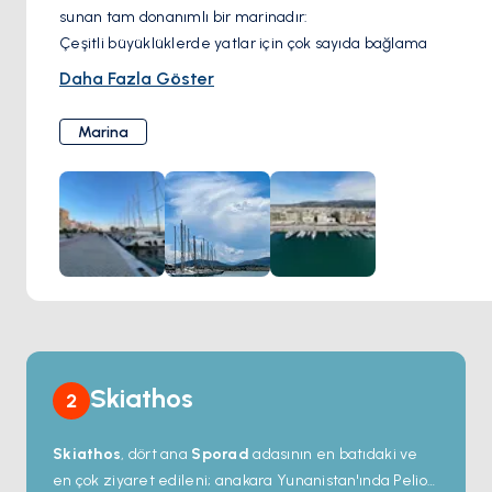
sunan tam donanımlı bir marinadır:
Çeşitli büyüklüklerde yatlar için çok sayıda bağlama
noktası.
Daha Fazla Göster
7/24 güvenlik ve izleme sistemi.
Marina içinde yakıt istasyonu ve atık bertaraf hizmetleri.
Marina
Elektrik ve tatlı su bağlantıları.
Konforlu bir konaklama için duş ve tuvalet alanları.
Yakındaki mağazalara, restoranlara ve ulaşım
bağlantılarına kolay erişim.
Skiathos
2
Skiathos
, dört ana
Sporad
adasının en batıdaki ve
en çok ziyaret edileni; anakara Yunanistan'ında Pelion