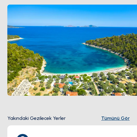
görme olasılığı en yüksek olan daha küçük park
adalarına (Peristera, Kyra Panagia, Skantzoura)
ulaşıyor. Alonnisos
Skopelos
'tan yelkenle 60 dakika.
Sezon
Mayıs ile Ekim
arası açık.
Yakındaki Gezilecek Yerler
Tümünü Gör