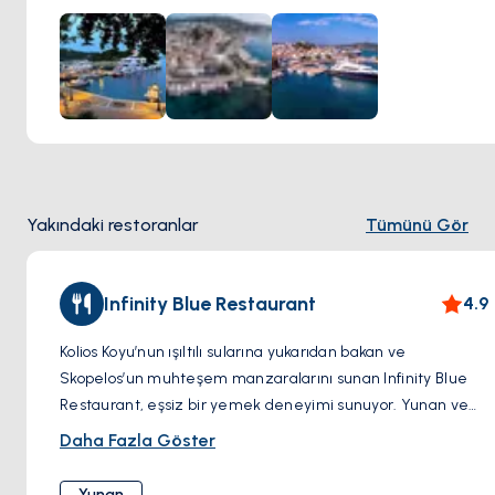
Tedarik için iskeleye yakın bir market ve biraz kuzeyde
daha büyük bir market bulunur. Güneydeki balık pazarında
ise taze deniz ürünleri satılmaktadır.
Bağlama:
Halatla bağlama, kıçtan kara.
Olanaklar:
Dalgıç, elektrik, yakıt istasyonu, su.
Yakındaki restoranlar
Tümünü Gör
Infinity Blue Restaurant
4.9
Kolios Koyu’nun ışıltılı sularına yukarıdan bakan ve
Skopelos’un muhteşem manzaralarını sunan Infinity Blue
Restaurant, eşsiz bir yemek deneyimi sunuyor. Yunan ve
Akdeniz mutfağında uzmanlaşan menüsü, taze deniz
Daha Fazla Göster
ürünleriyle birlikte 50’den fazla yerel ve uluslararası şarap
seçeneğiyle tamamlanıyor. Zarif atmosferi ve büyüleyici
Yunan