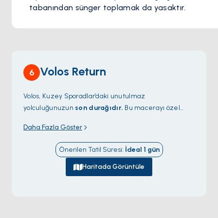
tabanından sünger toplamak da yasaktır.
Volos Return
6
Volos, Kuzey Sporadlar’daki unutulmaz
yolculuğunuzun
son durağıdır.
Bu macerayı özel
kılan huzurlu koyları, canlı adaları ve kristal
Daha Fazla Göster
berraklığındaki suları hatırlayarak keyifli anılarınızı
tazeleyin. Volos, sizi sıcak atmosferiyle karşılıyor;
Önerilen Tatil Süresi
:
İdeal
1
gün
yarattığınız güzel anıları yaşamak için mükemmel bir
nokta.
Haritada Görüntüle