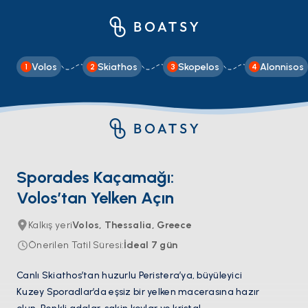
Volos
Skiathos
Skopelos
Alonnisos
1
2
3
4
Sporades Kaçamağı:
Volos’tan Yelken Açın
Kalkış yeri
Volos, Thessalia, Greece
Önerilen Tatil Süresi
:
İdeal
7
gün
Canlı Skiathos’tan huzurlu Peristera’ya, büyüleyici
Kuzey Sporadlar’da eşsiz bir yelken macerasına hazır