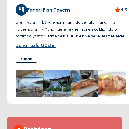
Fanari Fish Tavern
4.9
Steni Vala’nın büyüleyici limanında yer alan Fanari Fish
Tavern, otantik Yunan geleneklerini aile sıcaklığında bir
ortamda yaşatır. Taze deniz ürünleri ve yerel lezzetlerde
uzmanlaşan bu tavernada, gerçek bir Akdeniz yemek
Daha Fazla Göster
deneyimi sunulur. Rahat atmosferi ve limanın göz alıcı
manzarası, burada dinlenmek ve keyifli bir yemek yemek
Yunan
için idealdir. Izgara balıkların tadını çıkarırken ya da bir
kadeh şarabınızı yudumlarken, Fanari huzur ve lezzeti bir
araya getirir.