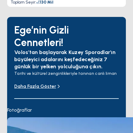
Toplam Seyir
:
130
Mil
Ege’nin Gizli
Cennetleri!
Volos'tan başlayarak Kuzey Sporadlar'ın
büyüleyici adalarını keşfedeceğiniz 7
günlük bir yelken yolculuğuna çıkın.
Tarihi ve kültürel zenginlikleriyle tanınan canlı liman
şehri Volos'ta maceranıza başlayın. Altın kumsalları
Daha Fazla Göster
ve hareketli atmosferiyle ünlü Skiathos'a yelken
açın. Yeşil çam ormanlarının berrak sularla buluştuğu
Skopelos'u keşfedin. Ulusal Deniz Parkı'na ev sahipliği
yapan huzurlu Alonnisos'un güzelliklerini
Fotoğraflar
deneyimleyin. Sakin koylarıyla dinlenmek için
mükemmel bir ortam sunan Peristera adasında
demirleyin. Ege Denizi'nin çeşitli manzaraları ve
deneyimlerini düşünerek yolculuğunuzu Volos'ta