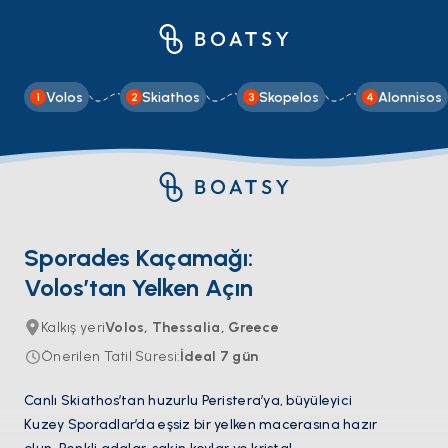
Volos
Skiathos
Skopelos
Alonnisos
1
2
3
4
Sporades Kaçamağı:
Volos’tan Yelken Açın
Kalkış yeri
Volos, Thessalia, Greece
Önerilen Tatil Süresi
:
İdeal
7
gün
Canlı Skiathos’tan huzurlu Peristera’ya, büyüleyici
Kuzey Sporadlar’da eşsiz bir yelken macerasına hazır