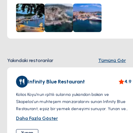
Tedarik için iskeleye yakın bir market ve biraz kuzeyde
daha büyük bir market bulunur. Güneydeki balık pazarında
ise taze deniz ürünleri satılmaktadır.
Bağlama:
Halatla bağlama, kıçtan kara.
Olanaklar:
Dalgıç, elektrik, yakıt istasyonu, su.
Yakındaki restoranlar
Tümünü Gör
Infinity Blue Restaurant
4.9
Kolios Koyu’nun ışıltılı sularına yukarıdan bakan ve
Skopelos’un muhteşem manzaralarını sunan Infinity Blue
Restaurant, eşsiz bir yemek deneyimi sunuyor. Yunan ve
Akdeniz mutfağında uzmanlaşan menüsü, taze deniz
Daha Fazla Göster
ürünleriyle birlikte 50’den fazla yerel ve uluslararası şarap
seçeneğiyle tamamlanıyor. Zarif atmosferi ve büyüleyici
Yunan