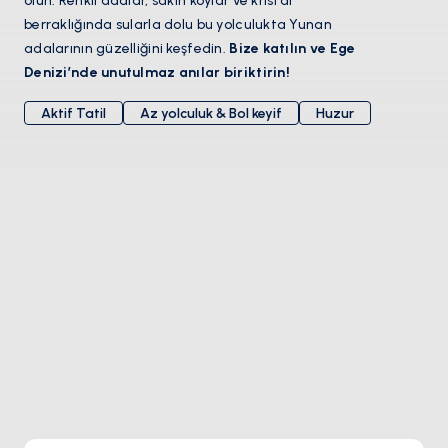
olun. Renkli adalar, sakin koylar ve kristal
berraklığında sularla dolu bu yolculukta Yunan
adalarının güzelliğini keşfedin.
Bize katılın ve Ege
Denizi’nde unutulmaz anılar biriktirin!
Aktif Tatil
Az yolculuk & Bol keyif
Huzur