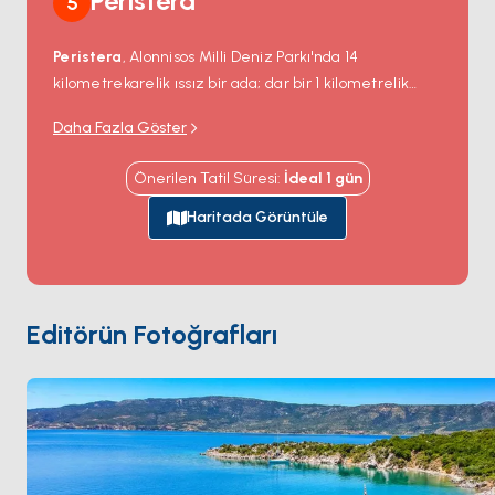
Peristera
5
Peristera
, Alonnisos Milli Deniz Parkı'nda 14
kilometrekarelik ıssız bir ada; dar bir 1 kilometrelik
kanal karşısında Alonnisos'un hemen doğusunda. Ada
Daha Fazla Göster
iç sırtlarda taş çamı ile ormanlık ve güney kıyısında
sessiz kumlu koyları barındırıyor —
Vasiliko
(ana
Önerilen Tatil Süresi
:
İdeal
1
gün
korunaklı demirleme),
Klima
ve
Xero
. Peristera
açıklarındaki sular doğu Akdeniz'deki en önemli su altı
Haritada Görüntüle
arkeolojik alanlarından birini barındırıyor: 1985'te
keşfedilen MÖ 5. yüzyıl tüccar batığı (
Peristera
Batığı
); 22-30 metre derinliğindeki deniz tabanında
orijinal konumda 4.000+ amfora ile — dünyanın ilk
Editörün Fotoğrafları
resmi su altı arkeolojik parkı; 2020'den beri izinli dalış
ziyaretçilerine açık. Peristera
Alonnisos
'tan yelkenle
30 dakika. Sezon
Mayıs ile Ekim
arası açık.