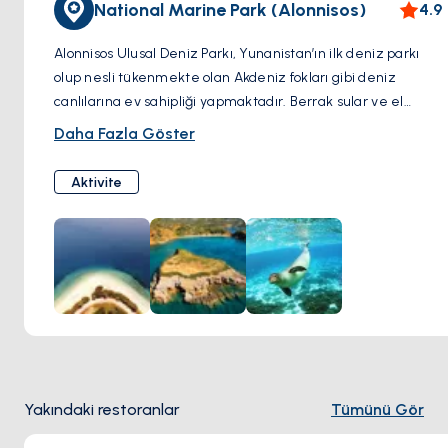
National Marine Park (Alonnisos)
4.9
Alonnisos Ulusal Deniz Parkı, Yunanistan’ın ilk deniz parkı
olup nesli tükenmekte olan Akdeniz fokları gibi deniz
canlılarına ev sahipliği yapmaktadır. Berrak sular ve el
değmemiş adalarla kaplı geniş bir alana yayılan park, doğa
Daha Fazla Göster
severler için bir cennettir. Ziyaretçiler, rehberli tekne
turları, şnorkelle dalış veya dalış yoluyla zengin deniz
Aktivite
ekosistemlerini keşfedebilir. Koruma çalışmalarına verdiği
önemle bu park, doğayla derin bir bağ kurmak isteyenler
için mutlaka görülmesi gereken bir destinasyondur.
Yakındaki restoranlar
Tümünü Gör