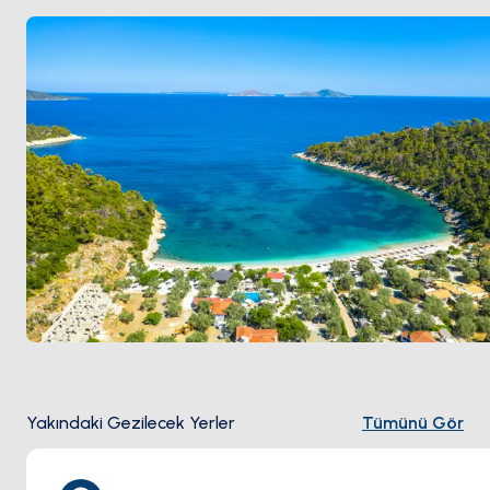
görme olasılığı en yüksek olan daha küçük park
adalarına (Peristera, Kyra Panagia, Skantzoura)
ulaşıyor. Alonnisos
Skopelos
'tan yelkenle 60 dakika.
Sezon
Mayıs ile Ekim
arası açık.
Yakındaki Gezilecek Yerler
Tümünü Gör