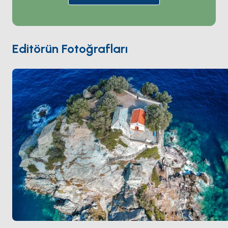
kiliseyle — Yunanistan'daki en yüksek kişi başına kilise
oranlarından biri. Ada uluslararası olarak
Mamma
Mia!
'nın (2008) kuzeybatı kıyısındaki uçurum tepesi
şapeli
Agios Ioannis sto Kastri
'de çekilmesinden
Editörün Fotoğrafları
sonra ünlendi — 105 basamakla ulaşılan 100 metrelik
bir kaya sütununda küçük beyaz badanalı bir kilise.
Skopelos batıda
Skiathos
'tan 30 dakika ve doğuda
Alonissos
'tan 60 dakika. Sezon
Mayıs ile Ekim
arası
açık.