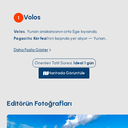
Volos
1
Volos
, Yunan anakarasının orta Ege kıyısında,
Pagasitic Körfezi
'nin başında yer alıyor — Yunan
anakarası ile
Pelion yarımadası
arasında 25
Daha Fazla Göster
kilometrelik kapalı bir deniz. Volos
Sporad adaları
'na
(Skiathos, Skopelos, Alonissos) giden feribotların kalkış
Önerilen Tatil Süresi
:
İdeal
1
gün
limanı ve Sporad'lar ile Pelion kıyısı için anakara
charter üssü olarak hizmet veriyor.
Volos Marinası
Haritada Görüntüle
(110 iskele) ve şehir merkezindeki daha küçük çalışan
liman Pelion'un ormanlık yamaçlarının altında yer
alıyor. Yarımadanın kendisi nadir ormanlık anakara
Yunan bölgelerinden biri; üst yamaçlarda geleneksel
Editörün Fotoğrafları
taş inşa köylerle (Makrinitsa, Portaria) ve denize
bakan tarafta küçük balıkçı koylarıyla —
Damouchari
,
Mylopotamos
, korunaklı
Trikeri
körfezi. Volos
Skiathos
'tan yelkenle 3 saat. Sezon
Nisan ile Ekim