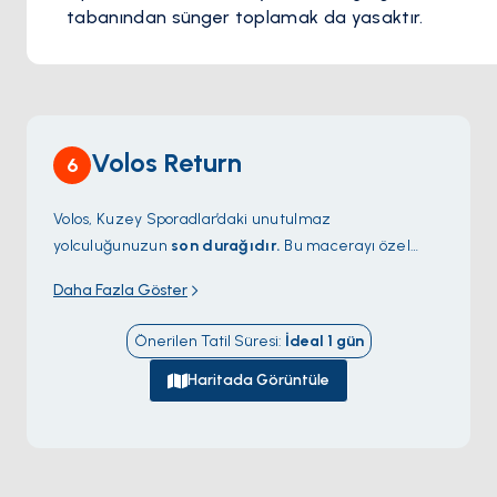
tabanından sünger toplamak da yasaktır.
Volos Return
6
Volos, Kuzey Sporadlar’daki unutulmaz
yolculuğunuzun
son durağıdır.
Bu macerayı özel
kılan huzurlu koyları, canlı adaları ve kristal
Daha Fazla Göster
berraklığındaki suları hatırlayarak keyifli anılarınızı
tazeleyin. Volos, sizi sıcak atmosferiyle karşılıyor;
Önerilen Tatil Süresi
:
İdeal
1
gün
yarattığınız güzel anıları yaşamak için mükemmel bir
nokta.
Haritada Görüntüle