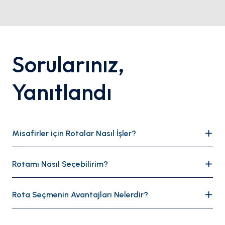
Sorularınız
,
Yanıtlandı
Misafirler için Rotalar Nasıl İşler?
Deneyimli denizcilik danışmanlarımızla birlikte tüm
Rotamı Nasıl Seçebilirim?
denizleri kapsayan rotalar hazırlıyoruz ve bu rotaları
misafirler için önerilen güzergahlar olarak sunuyoruz.
Misafirler tercihlerine göre özelleştirilmiş bir rota
Bu seçenekleri müşterilerimize satış sırasında
Rota Seçmenin Avantajları Nelerdir?
seçmek için 'Rota Bulucu'yu kullanır. Daha sonra,
sunuyoruz. Örneğin, BOATSY'e girdiğinizde, misafirler
seçtikleri rotayı yapmayı kabul eden deniz araçlarına
gelecek seyahatlerinde en uygun rota alternatiflerini
Endüstri araştırmalarımızda, seyahat rotaları
yönlendirilirler. Bu süreç, misafirin seyahat planının
keşfetmek için tarih, ilgi alanları (tarih, gastronomi,