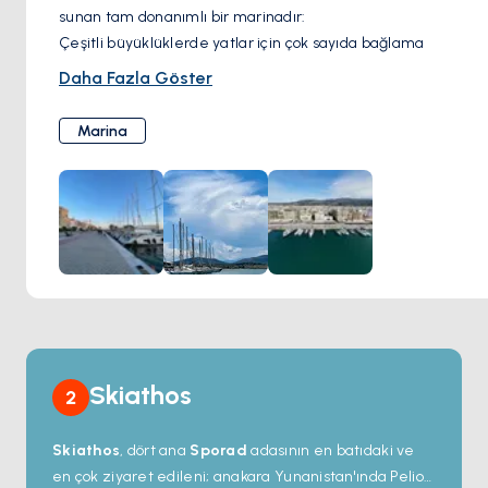
sunan tam donanımlı bir marinadır:
Çeşitli büyüklüklerde yatlar için çok sayıda bağlama
noktası.
Daha Fazla Göster
7/24 güvenlik ve izleme sistemi.
Marina içinde yakıt istasyonu ve atık bertaraf hizmetleri.
Marina
Elektrik ve tatlı su bağlantıları.
Konforlu bir konaklama için duş ve tuvalet alanları.
Yakındaki mağazalara, restoranlara ve ulaşım
bağlantılarına kolay erişim.
Skiathos
2
Skiathos
, dört ana
Sporad
adasının en batıdaki ve
en çok ziyaret edileni; anakara Yunanistan'ında Pelion