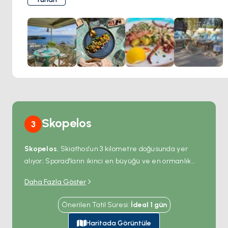
gün batımı manzarası, güneşli bir günün ardından keyifli bir
akşam için ideal. Özel otoparkı ve üstün hizmet kalitesiyle
Infinity Blue, deniz kenarında unutulmaz bir akşam vaat
ediyor.
Skopelos
3
Skopelos
, Skiathos'un 3 kilometre doğusunda yer
alıyor; Sporad'ların ikinci en büyüğü ve en ormanlık
Yunan adası — yüzeyin %80'inden fazlası çam ve
Daha Fazla Göster
meşeyle kaplı; Ege'deki en yüksek ağaç örtüsü
yoğunluğuyla. Ana kasaba
Chora
limandan dik bir
Önerilen Tatil Süresi
:
İdeal
1
gün
amfitiyatro yamacına tırmanıyor; beyaz küp evler,
mavi panjurlar ve 5.000 kişilik bir kasabada 120
Haritada Görüntüle