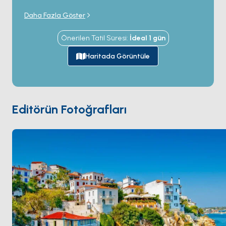
yarımadasının yalnızca 3 kilometre açığında. 47
Daha Fazla Göster
kilometrekarelik ada yaklaşık 60 plaj barındırıyor —
Ege'deki kilometrekare başına en yüksek yoğunluk —
Önerilen Tatil Süresi
:
İdeal
1
gün
en çok fotoğraflananları
Koukounaries
'te (güney
kıyısında bir çam ormanının arkasında 1 kilometrelik
Haritada Görüntüle
ince kum hilali) ve
Lalaria
'da (kuzey kıyısında 200
metrelik beyaz çakıllı koy, yalnızca tekneyle
erişiliyor). Ana kasaba
Chora
güneydoğu kıyısında yer
alıyor; çalışan liman (ziyaretçi yat bağlantı noktaları)
Editörün Fotoğrafları
ve küçük
Bourtzi
adacığı — şimdi kasabaya yürüyüş
yoluyla bağlı Venedik dönemi tahkimli karakol.
Skiathos havalimanı pisti körfeze uzanıyor ve liman
yaklaşımı baş üstü jet inişleri yerel bir gözlem.
Skiathos
Skopelos
'tan yelkenle 90 dakika. Sezon
Mayıs ile Ekim
arası açık.