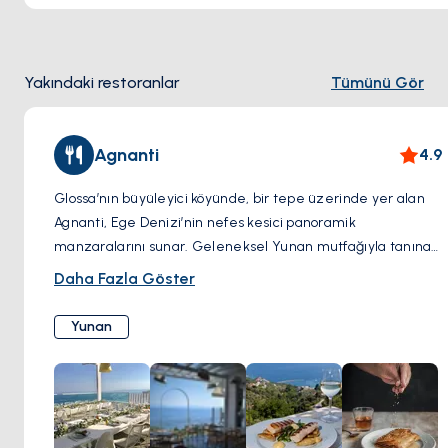
Yakındaki restoranlar
Tümünü Gör
Agnanti
4.9
Glossa’nın büyüleyici köyünde, bir tepe üzerinde yer alan
Agnanti, Ege Denizi’nin nefes kesici panoramik
manzaralarını sunar. Geleneksel Yunan mutfağıyla tanınan
bu aile işletmesi, taze ve yerel malzemelerle hazırlanan
Daha Fazla Göster
lezzetli yemekler servis eder. Sıcakkanlı misafirperverliği
ve huzurlu atmosferi, menüdeki kuzu eti, musakka ve el
Yunan
yapımı tatlılar gibi özel lezzetlere mükemmel bir eşlik
eder. Agnanti, lezzetli yemekleri muhteşem manzaralarla
birleştirmek isteyenler için mutlaka ziyaret edilmesi
gereken bir yerdir.