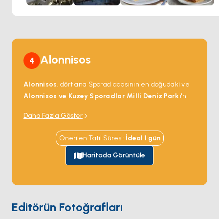
Alonnisos
4
Alonnisos
, dört ana Sporad adasının en doğudaki ve
Alonnisos ve Kuzey Sporadlar Milli Deniz Parkı
'nın
merkezi — Avrupa'daki en büyük korunaklı deniz
Daha Fazla Göster
alanı; yaklaşık 40 Akdeniz keşiş foku (
Monachus
monachus
, dünyadaki en nadir memelilerden biri,
Önerilen Tatil Süresi
:
İdeal
1
gün
küresel olarak 700'den az) popülasyonunu korumak
için 1992'de kuruldu. Park Alonnisos çevresindeki 22
Haritada Görüntüle
ada ve adacığı artı çevre suları kaplıyor. Ana liman
güney kıyısındaki
Patitiri
; 3 kilometre içerideki tepe
köyü
Chora
(Eski Köy) 1965 depremi taşınmaya
zorlayana kadar nüfus merkeziydi. Alonnisos'tan
Editörün Fotoğrafları
kuzeye charter rotaları doğu Akdeniz'de keşiş foku