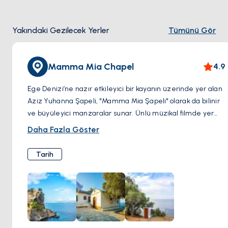
Yakındaki Gezilecek Yerler
Tümünü Gör
Mamma Mia Chapel
4.9
Ege Denizi’ne nazır etkileyici bir kayanın üzerinde yer alan
Aziz Yuhanna Şapeli, "Mamma Mia Şapeli" olarak da bilinir
ve büyüleyici manzaralar sunar. Ünlü müzikal filmde yer
alan bu ikonik nokta, hem hayranları hem de gezginler için
Daha Fazla Göster
mutlaka görülmesi gereken bir yerdir. 200 basamağı
tırmanarak ulaşılan şapelde huzur ve sinematik tarihin
Tarih
buluşmasına tanık olabilirsiniz. Mamma Mia Şapeli, hem
manevi atmosferi hem de etkileyici manzaralarıyla
unutulmaz bir deneyim vaat ediyor.