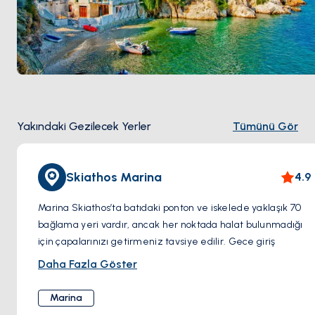
Yakındaki Gezilecek Yerler
Tümünü Gör
Skiathos Marina
4.9
Marina Skiathos’ta batıdaki ponton ve iskelede yaklaşık 70
bağlama yeri vardır, ancak her noktada halat bulunmadığı
için çapalarınızı getirmeniz tavsiye edilir. Gece giriş
yapmak, iyi aydınlatma sayesinde oldukça kolaydır. Elektrik
Daha Fazla Göster
ve su bağlantıları mevcut, ancak her zaman güvenilir
olmayabilir ve hijyenik tesis bulunmamaktadır. Yakıt,
Marina
tankerle teslim edilmektedir.