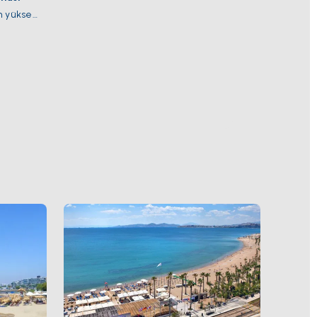
en yüksek
si
eleli
 kendisi