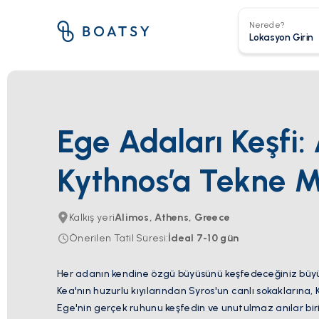
Nerede?
Ege Adaları Keşfi:
Kythnos’a Tekne M
Kalkış yeri
Alimos, Athens, Greece
Önerilen Tatil Süresi
:
İdeal
7-10
gün
Her adanın kendine özgü büyüsünü keşfedeceğiniz büyül
Kea'nın huzurlu kıyılarından Syros'un canlı sokaklarına, 
Ege'nin gerçek ruhunu keşfedin ve unutulmaz anılar birik