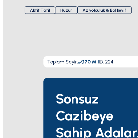
Aktif Tatil
Huzur
Az yolculuk & Bol keyif
Toplam Seyir
:
170
Mil
ID:
224
Sonsuz
Cazibeye
Sahip Adalar.