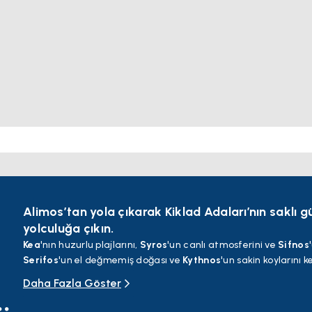
Alimos’tan yola çıkarak Kiklad Adaları’nın saklı gü
yolculuğa çıkın.
Kea
'nın huzurlu plajlarını,
Syros
'un canlı atmosferini ve
Sifnos
Serifos
'un el değmemiş doğası ve
Kythnos
'un sakin koylarını 
kristal berraklığındaki sulara ve geleneksel köylere kadar benz
Daha Fazla Göster
.
Bu 7 günlük macera, dinlenme, keşif ve Ege’nin gerçek ruhunu b
yaşayın ve unutulmaz anılar biriktirin.