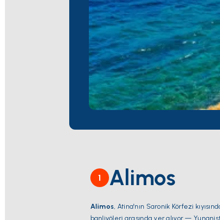
Alimos
1
Alimos
, Atina'nın Saronik Körfezi kıyısı
banliyöleri arasında yer alıyor — Yunanis