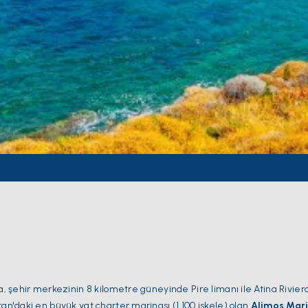
nda, şehir merkezinin 8 kilometre güneyinde Pire limanı ile Atina Rivier
tan'daki en büyük yat charter marinası (1.100 iskele) olan
Alimos Mari