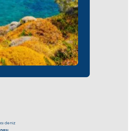
ası deniz
nası