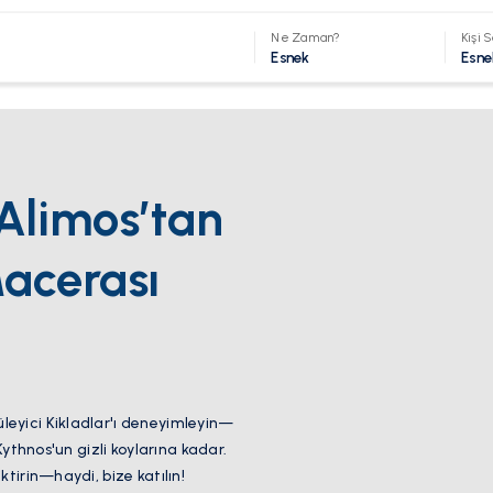
Ne Zaman?
Kişi S
Esnek
Esne
 Alimos’tan
acerası
eyici Kikladlar'ı deneyimleyin—
Kythnos'un gizli koylarına kadar.
tirin—haydi, bize katılın!