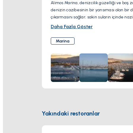
Alimos Marina, denizcilik güzelliği ve boş 
denizin cazibesinin bir yansıması olan bir d
çıkarmasını sağlar; sakin suların içinde nazi
Rahatlama arayanlar için, sahil kafeleri dav
Daha Fazla Göster
yemeklerin tadını çıkarmaları için mükemme
nefes kesen sahili keşfetme ve gizli koyları 
Marina
Yakındaki restoranlar