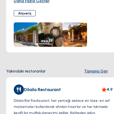
Daha Fazla Göster
üzüm çeşitlerini özenle yetiştiriyor. Sürdürülebilirliği ve
organik tarım ilkelerini benimseyen şarapçılık, her şişenin
Alışveriş
adanın eşsiz terroir karakterini yansıtmasını sağlıyor. Lipsi
Şarapçılığı, şarap tadımları ve şarap yapımı süreci hakkında
bilgi edinme yoluyla ziyaretçileri adanın zengin kültürel
mirasına dalmaya davet ediyor.
Yakındaki restoranlar
Tümünü Gör
Dilaila Restaurant
4.9
Dilaila Bar Restaurant, her yemeği sadece en taze, en saf
malzemeler kullanılarak sıfırdan hazırlar ve her lokmada
keyifli bir mutfak deneyimi sağlar. Kaliteden ödün