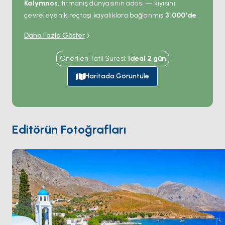
Kalymnos
, tırmanış dünyasının adası — kıyısını
çevreleyen kireçtaşı kayalıklara bağlanmış
3.000'den
fazla spor tırmanış rotası
na sahip bir Dodecanese
Daha Fazla Göster
kaya kalesi. Tırmanmayanlar bile manzara için
geliyor:
Vathy
'deki derin fiyort portakal bahçelerinin
Önerilen Tatil Süresi
:
İdeal
2
gün
yanından iç bölgeye uzanıyor,
Pothia
limanı tepelere
karşı neoklasik binaları diziyor ve batı kıyısındaki deniz
Haritada Görüntüle
mağaraları doğrudan sudan açılıyor. Tekneler Vathy,
Emporios veya Telendos adacığında demir atıyor —
sonuncusu Pothia'dan 10 dakikalık geçişle boş plajları
sunuyor. Adanın sünger dalıcılığı mirası Pothia'daki
Editörün Fotoğrafları
müzede hâlâ görülüyor. Kalymnos
Kos
'tan 90 dakika,
Patmos
'tan 4 saatlik yelken mesafesinde. Sezon
Nisan ile Ekim
arası açık.