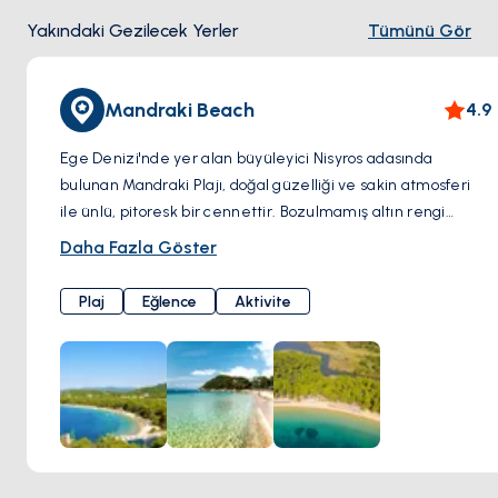
Yakındaki Gezilecek Yerler
Tümünü Gör
Mandraki Beach
4.9
Ege Denizi'nde yer alan büyüleyici Nisyros adasında
bulunan Mandraki Plajı, doğal güzelliği ve sakin atmosferi
ile ünlü, pitoresk bir cennettir. Bozulmamış altın rengi
kumlara ve berrak turkuaz sulara sahip olan Mandraki Plajı,
Daha Fazla Göster
ziyaretçilere dinlenmek ve Akdeniz güneşinin tadını
çıkarmak için mükemmel bir inziva yeri sunmaktadır.
Plaj
Eğlence
Aktivite
Sağlam kayalıklar ve yemyeşil bitki örtüsü ile çevrili
Mandraki Plajı, güneşlenmek, yüzmek ve su sporlarının
keyfini çıkarmak için çarpıcı bir zemin sağlar. İster macera,
ister rahatlama arıyor olun, bu cennet gibi bir plaj, şnorkelli
yüzme, dalış ve Ege Denizi'nin sualtı harikalarını keşfetme
fırsatları sunarak tüm tercihlere hitap etmektedir