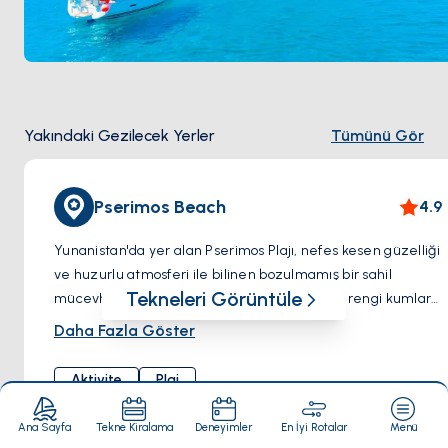
Yakındaki Gezilecek Yerler
Tümünü Gör
Pserimos Beach
4.9
Yunanistan'da yer alan Pserimos Plajı, nefes kesen güzelliği
ve huzurlu atmosferi ile bilinen bozulmamış bir sahil
Tekneleri Görüntüle
mücevheridir. Bu pastoral plaj, yumuşak altın rengi kumlara
ve turkuaz renkli berrak sulara sahiptir. Bu özellikler onu,
Daha Fazla Göster
rahatlama ve yenilenme için mükemmel bir yer haline
getirmektedir. Çarpıcı doğal manzarayla çevrili
Aktivite
Plaj
ziyaretçiler, sıcak Akdeniz güneşinin altında rahatlayabilir
veya davetkar sularda ferahlatıcı bir yüzmenin keyfini
Ana Sayfa
Tekne Kiralama
Deneyimler
En İyi Rotalar
Menü
çıkarabilirler. Bozulmamış ortamı ve huzurlu ortamı