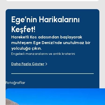
Ege’nin Harikalarını
Keşfet!
Hareketli Kos adasından başlayarak
muhteşem Ege Denizi'nde unutulmaz bir
yolculuğa çıkın.
Engebeli manzaralarını ve antik kraterini
keşfederken kendinizi bu volkanik adanın doğal
Daha Fazla Göster
harikalarına bırakın. İkonik Stefanos Krateri'ni
ziyaret edin ve doğanın ham gücüne hayran kalın,
ardından adanın el değmemiş plajlarında
rahatlayın.
Fotoğraflar
"Sünger Dalgıçlarının Adası" olarak bilinen Kalimnos
yolculuğunuza devam edin.
Zengin bir tarihe ve nefes kesen manzaraya sahip
gizli bir mücevher olan Leros'a yelken açın. Adanın