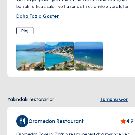
berrak turkuaz suları ve huzurlu atmosferiyle ziyaretçileri
büyülüyor.
Daha Fazla Göster
Paradise Beach'e adım attığınız anda, tertemiz beyaz kıyı
Plaj
boyunca huzur dolu anlar sunan güneşin sıcaklığı ve hafif
esintiyle karşılaşırsınız. Berrak sulara ayaklarınızı
daldırdığınızda, göz kamaştırıcı bir manzarayla
karşılaşırsınız; denizin kristal berraklığı yüzme için
mükemmel bir ortam sunar.
Paradise Beach, sadece doğal güzelliğiyle değil, aynı
zamanda sunduğu imkanlarla da tanınır. Güneş şemsiyeleri
ve şezlonglar kiralayarak dinlenebilir veya denizde
Yakındaki restoranlar
Tümünü Gör
serinleyebilirsiniz. Ayrıca, su sporları tutkunları rüzgar sörfü
ve jet ski gibi aktivitelerin tadını çıkarabilirler.
Oromedon Restaurant
4.9
Oromedon Tavern, Zia'nın resim-perest dağ köyünde yer