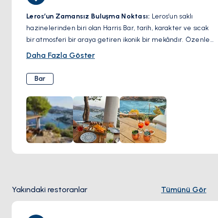
Leros’un Zamansız Buluşma Noktası:
Leros’un saklı
hazinelerinden biri olan Harris Bar, tarih, karakter ve sıcak
bir atmosferi bir araya getiren ikonik bir mekândır. Özenle
hazırlanmış kokteylleri ve samimi ortamıyla tanınan bu bar,
Daha Fazla Göster
hem yerel halkın hem de gezginlerin yıllardır favorisi
olmuştur. İmza içeceklerinizi yudumlarken, arkadaşlarınızla
Bar
keyifli bir akşam geçirirken veya mekânın büyüleyici
atmosferine kapılırken, Harris Bar, Leros’un otantik ruhunu
en iyi yansıtan adreslerden biridir. Adanın hareketli gece
hayatını keşfetmek isteyenler için mutlaka ziyaret edilmesi
gereken bir nokta.
Yakındaki restoranlar
Tümünü Gör