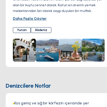
alan bir kuytu cennet olarak, Kos'un en önemli yemek
mekanlarından biri olarak saygı duyulan bir mutfak
mücevheri olarak yer alır. Bu yemek mekanının büyüsüne,
Daha Fazla Göster
manzaranın keyifli dokusunda yer alan çekici konumu
eklenir. Geleneklere olan bağlılığıyla tanınan Oromedon
Yunan
Akdeniz
Tavern, yalnızca zamanla test edilmiş tariflerden oluşan bir
menü sunar. Oromedon'u gerçekten farklı kılan şey,
geleneksel yemeklerin taş fırın sıcaklığında ustalıkla
pişirilmesine olan bağlılığıdır, her ısırıkta Yunan lezzetleri
ve aromatik zenginlikle enfüze edilir. Tavernanın Yunan
atmosferi, personele özgü hoş karşılama misafirleri
evlerinde gibi hissettiren davetkar bir ortam yaratır. Klasik
favorilere kendini kaptıran veya yeni mutfak zevklerini
keşfeden her ziyaretçi, Oromedon Tavern'ın lezzetli
Denizcilere Notlar
sunumlarına katılan herkesin üzerinde kalıcı bir izlenim
bırakan Kos'un canlı mutfak mirasına dalmayı vaat eder.
Kos geniş ve sığ bir körfezin içerisinde yer 