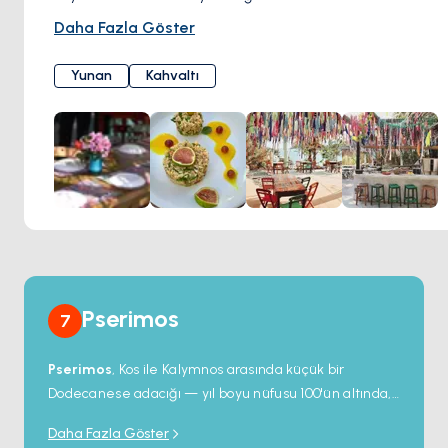
vermeden her tabakta olağanüstü tat sunmaya önem
Daha Fazla Göster
verirken bölgesinin özel misafirperverliğini de tüm
konuklarına yaşatır. Kalamata'dan gelen en kaliteli
Yunan
Kahvaltı
zeytinyağının zenginliğiyle tatlandırılmış bölgesel
lezzetleri deneyimleyerek Dilaila Bar Restaurant'ta
unutulmayacak bir akşam yemeğinin tadını çıkarın.
Pserimos
7
Pserimos
, Kos ile Kalymnos arasında küçük bir
Dodecanese adacığı — yıl boyu nüfusu 100'ün altında,
bir köy, havalimanı yok, doğru anlamda yol yok. Ana
Daha Fazla Göster
körfez sığ turkuaz suya sahip uzun kumlu bir plajı ve