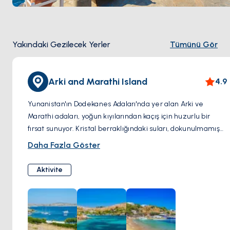
Yakındaki Gezilecek Yerler
Tümünü Gör
Arki and Marathi Island
4.9
Yunanistan'ın Dodekanes Adaları'nda yer alan Arki ve
Marathi adaları, yoğun kıyılarından kaçış için huzurlu bir
fırsat sunuyor. Kristal berraklığındaki suları, dokunulmamış
doğal manzaraları ve şirin geleneksel köyleri ile bu adalar
Daha Fazla Göster
sakinlik ve doğal güzellik atmosferi yayar. Arki, ikisinin daha
küçüğü olup, doğa meraklıları için mükemmel olan sakin
Aktivite
plajlara ve doğa yürüyüşü rotalarına sahiptir. Diğer yandan,
Marathi'nin engebeli kıyıları ve turkuaz koyları, maceracıları
gizli hazinelerini keşfetmeye çağırıyor.