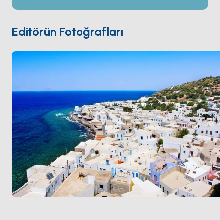
badanalı evleri üst üste diziyor; uçurum tepesindeki
Nikia
köyü doğrudan yanardağa bakıyor. Kıyı boyunca
demirleme noktaları soğumuş lavlardan oluşan
Editörün Fotoğrafları
dramatik siyah kumlu plajları barındırıyor. Nisyros
Kos
'tan 90 dakikalık yelken mesafesinde. Sezon
Mayıs ile Ekim
arası açık.