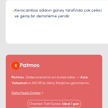
Xerocambos adanın güney tarafında çok çekici 
ve geniş bir demirleme yeridir.
Patmos
5
Patmos
, Dodecanese'nin en kutsal adası —
Aziz
Yuhanna
'nın MS 95'te Vahiy Kitabı'nın görümlerini
aldığı ada ve onu barındıran mağara hâlâ dünyanın
Daha Fazla Göster
her yerinden Ortodoks hacıları çekiyor.
Aziz Yuhanna
Manastırı
Skala limanının üzerindeki tepenin
Önerilen Tatil Süresi
:
İdeal
1
gün
zirvesinde yer alıyor — 1088'den beri sürekli olarak