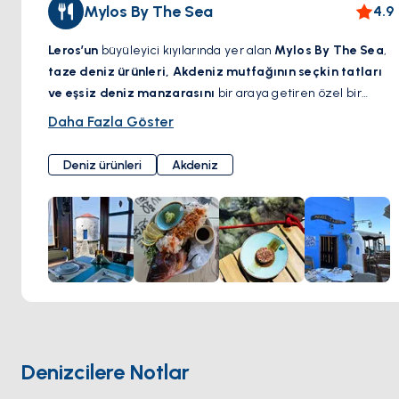
Mylos By The Sea
4.9
Leros’un
büyüleyici kıyılarında yer alan
Mylos By The Sea
,
taze deniz ürünleri, Akdeniz mutfağının seçkin tatları
ve eşsiz deniz manzarasını
bir araya getiren özel bir
restoran. Özenle restore edilmiş tarihi bir yel
Daha Fazla Göster
değirmeninde konumlanan bu şık mekan, geleneksel
Yunan misafirperverliğini modern bir zarafetle harmanlıyor.
Deniz ürünleri
Akdeniz
Yerel malzemelerle hazırlanan nefis yemekler
, özenle
seçilmiş şaraplarla eşleştirilerek sunuluyor.
Dalgaların
eşliğinde keyifli bir öğle yemeği
veya
yıldızlar altında
romantik bir akşam yemeği
için
Mylos By The Sea
, Ege
kıyılarında unutulmaz bir gastronomi deneyimi sunuyor.
Denizcilere Notlar