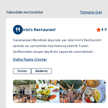
Yakındaki restoranlar
Tümünü Gör
Irini's Restaurant
4.9
Geleneksel Mandraki köyünde yer alan Irini's Restaurant,
özenle ve uzmanlıkla hazırlanmış otantik Yunan
tariflerinden oluşan keyifli bir seçenek sunmaktadır.
Yumuşacık etlerden leziz deniz mahsullerine, canlı
Daha Fazla Göster
salatalardan lezzetli mezelere kadar her yemek, taze,
yerel kaynaklı malzemeler kullanılarak sevgiyle hazırlanır.
Yunan
Akdeniz
Huzurlu bir ortamda yer alan müşteriler, yemyeşil
ağaçların hışırtılı yapraklarının altındaki sakin gölgede, hem
lezzetli mutfağı hem de ferahlatıcı ada esintisinin tadını
çıkararak yemeklerini yiyebilirler.