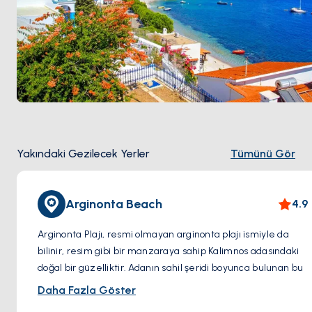
Yakındaki Gezilecek Yerler
Tümünü Gör
Arginonta Beach
4.9
Arginonta Plajı, resmi olmayan arginonta plajı ismiyle da
bilinir, resim gibi bir manzaraya sahip Kalimnos adasındaki
doğal bir güzelliktir. Adanın sahil şeridi boyunca bulunan bu
büyüleyici plaj, Ege Denizi'nin nefes kesen manzaraları ve
Daha Fazla Göster
huzurlu atmosferi ile ünlüdür.