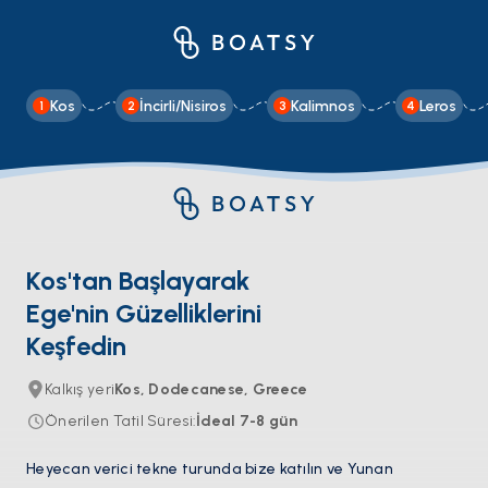
Kos
İncirli/Nisiros
Kalimnos
Leros
1
2
3
4
Kos'tan Başlayarak
Ege'nin Güzelliklerini
Keşfedin
Kalkış yeri
Kos, Dodecanese, Greece
Önerilen Tatil Süresi
:
İdeal
7-8
gün
Heyecan verici tekne turunda bize katılın ve Yunan