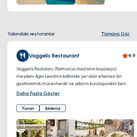
Yakındaki restoranlar
Tümünü Gör
Vaggelis Restaurant
4.9
Vaggelis Restoranı, Patmos'un Hora'sının büyüleyici
meydanı Agia Levia'nın kalbinde yer alan efsanevi bir
gastronomik mücevherdir ve adanın kuruluşundan beri
varlığını sürdürmektedir. Tarihle iç içe geçmiş ve bir peri
Daha Fazla Göster
masalından çıkmış gibi görünen bir ortamda yer alan bu
meyhane, onlarca yıldır ziyaretçilerin buluşma noktası
Yunan
Akdeniz
olmuş ve tutkuyla orijinal fikir ve ideallerini korumuştur.
Modern etkilerle Akdeniz mutfağı sunarlar.