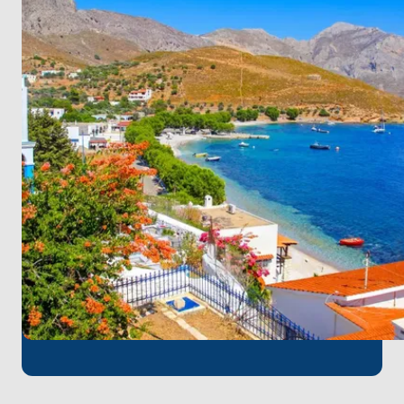
sakin plajlarında rahatlayın veya gizli manzara
noktalarını ortaya çıkarmak için yürüyüş macerasına
çıkın.
"Kıyamet Adası" olarak bilinen Patmos'un manevi
atmosferini deneyimleyin. UNESCO listesindeki Saint
John Manastırı'nı ziyaret edin ve adanın tarihi
Chora'sını keşfedin.
Güneşin öptüğü plajların ve berrak suların sizi
beklediği Leipsoi'nin bozulmamış güzelliğini keşfedin.
Yolculuğunuzu huzurun hakim olduğu cennet gibi
Pserimos adasında sonlandırın. Adanın tenha
plajlarında rahatlayın, masmavi sularda yüzün ve
rahat atmosferin tadını çıkarın. Ege'ye veda
etmeden önce kıyı şeridinde son bir yürüyüş yapın.
Kos'a en yakın havalimanı olan Kos Havalimanı keyifli
bir tekne turu için mükemmel bir başlangıç
noktasıdır. Yolculuğunuzun başında havalimanından
yapacağınız kısa bir transfer ile unutulmaz deniz
maceranıza hızlı bir şekilde atılabilirsiniz.