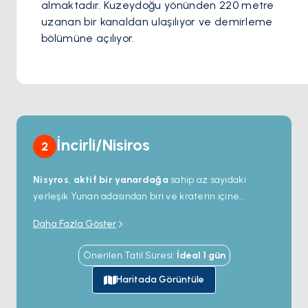
almaktadır. Kuzeydoğu yönünden 220 metre 
uzanan bir kanaldan ulaşılıyor ve demirleme 
bölümüne açılıyor.
İncirli/Nisiros
2
Nisyros
,
aktif bir yanardağa
sahip az sayıdaki
yerleşik Yunan adasından biri ve kraterin içine
yürüyerek inebileceğiniz tek ada. 4 kilometre
Daha Fazla Göster
genişliğinde ve 260 metre derinliğindeki
Stefanos
kalderası
son kez 1888'de patladı; bugün taban hâlâ
Önerilen Tatil Süresi
:
İdeal
1
gün
yanı başınızda durabileceğiniz kükürtlü fümarollerle
buhar çıkarıyor.
Mandraki
liman kasabası ortaçağdan
Haritada Görüntüle
kalma Aziz Yuhanna Şövalyeleri kalesine karşı beyaz