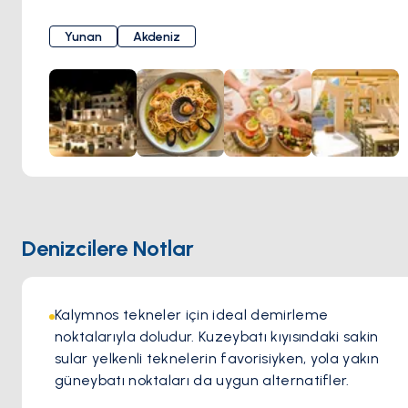
Yunanistan ve Akdeniz bölgesinden çeşitli yemek
seçenekleri sunar.
Yunan
Akdeniz
Şef Stavros Choullis, Prego'nun arkasındaki kıdemli şef
olarak, birçok yıl boyunca Rodos'ta İtalyan odaklı bir otelde
sous-chef olarak çalışarak masaya geniş bir deneyim
getiriyor. İtalyan mutfağındaki uzmanlığı, menüde
geleneksel odun fırınında mükemmel bir şekilde pişirilmiş
geniş bir pasta ve pizza yelpazesi olarak ortaya çıkıyor.
Lezzetli mutfağının ötesinde, Prego Restoranı, davetkar ve
sakin atmosferiyle ünlüdür. Konuklar, Kalymnos'un nefes
kesen doğal güzelliği tarafından sarmalanmış, samimi ve
Denizcilere Notlar
içten bir ortamda yemeklerinin tadını çıkarabilirler.
Kalymnos tekneler için ideal demirleme 
noktalarıyla doludur. Kuzeybatı kıyısındaki sakin 
sular yelkenli teknelerin favorisiyken, yola yakın 
güneybatı noktaları da uygun alternatifler.