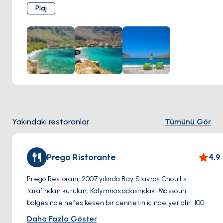
Plaj
Arginonta Plajı'nı ziyaret edenler, Akdeniz güneşinin
altında yumuşak kumlu kıyılarında güneşlenmenin keyfini
çıkarabilir veya berrak sularında serinleyebilirler. Sarp
kayalıklar ve yeşil bitki örtüsü ile çevrili olan plaj, dinlenmek
ve doğal güzelliklerin tadını çıkarmak isteyenler için bir
sığınak görevi görür. Arginonta Plajı ayrıca su sporları
meraklıları için popüler bir destinasyondur; sakin sularında
şnorkelle dalış, yüzme ve deniz kayağı gibi aktiviteler
yapma fırsatı sunar.
Yakındaki restoranlar
Tümünü Gör
Prego Ristorante
4.9
Prego Restoranı, 2007 yılında Bay Stavros Choullis
tarafından kurulan, Kalymnos adasındaki Massouri
bölgesinde nefes kesen bir cennetin içinde yer alır. 100
kişiye kadar konuk ağırlayabilen muhteşem terasıyla, Prego
Daha Fazla Göster