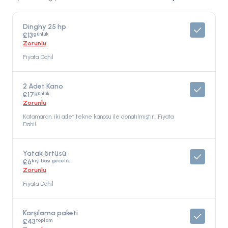
Dinghy 25 hp
günlük
£13
Zorunlu
Fiyata Dahil
2 Adet Kano
günlük
£17
Zorunlu
Katamaran, iki adet tekne kanosu ile donatılmıştır., Fiyata
Dahil
Yatak örtüsü
kişi başı gecelik
£6
Zorunlu
Fiyata Dahil
Karşılama paketi
toplam
£43