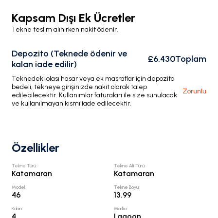
Kapsam Dışı Ek Ücretler
Tekne teslim alınırken nakit ödenir.
Depozito (Teknede ödenir ve
£6,430
Toplam
kalan iade edilir)
Teknedeki olası hasar veya ek masraflar için depozito
bedeli, tekneye girişinizde nakit olarak talep
Zorunlu
edilebilecektir. Kullanımlar faturaları ile size sunulacak
ve kullanılmayan kısmı iade edilecektir.
Özellikler
Tekne Türü
:
Tekne Alt Türü
:
Katamaran
Katamaran
Model
:
Tekne Boyu
:
46
13.99
Kabin
:
Marka
:
4
Lagoon