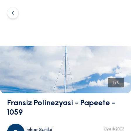
1
/
9
Fransiz Polinezyasi - Papeete -
1059
Tekne Sahibi
Üyelik
2023