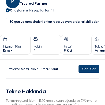
P
Trusted Partner
Onaylanmış Hesap
İlanlar
:
11
30 gün ve öncesindeki erken rezervasyonlarda taksitli ödeme 
Hizmet Türü
Kabin
Misafir
Tekne 
Esnek
4
8 Kişi
Katam
Ortalama Mesaj Yanıt Süresi
:
3
saat
Soru Sor
Tekne Hakkında
Tahiti'nin güzelliklerini 13.99 metre uzunluğunda ve 7.96 metre
genişliğinde, geniş bir katamaran olan Lagoon 46'da