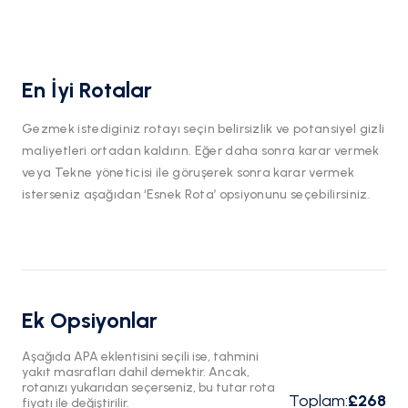
En İyi Rotalar
Gezmek istediginiz rotayı seçin belirsizlik ve potansiyel gizli
maliyetleri ortadan kaldırın. Eğer daha sonra karar vermek
veya Tekne yöneticisi ile göruşerek sonra karar vermek
isterseniz aşağıdan ‘Esnek Rota’ opsiyonunu seçebilirsiniz.
Ek Opsiyonlar
Aşağıda APA eklentisini seçili ise, tahmini
yakıt masrafları dahil demektir. Ancak,
rotanızı yukarıdan seçerseniz, bu tutar rota
Toplam
:
£268
fiyatı ile değiştirilir.