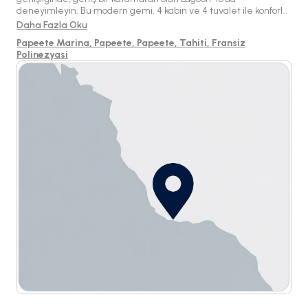
deneyimleyin. Bu modern gemi, 4 kabin ve 4 tuvalet ile konforlu
bir düzen sunarak 8 misafiri rahatça ağırlayabilir, maksimum
Daha Fazla Oku
kapasitesi ise 10'dur. İster mürettebatlı ister mürettebatsız bir
Papeete Marina, Papeete, Papeete, Tahiti, Fransiz
hizmet seçin, Lagoon 46 cennette unutulmaz bir yelken
Polinezyasi
macerası vaat ediyor.