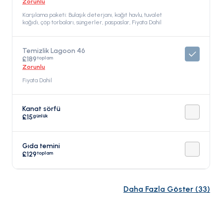
Zorunlu
Karşılama paketi: Bulaşık deterjanı, kağıt havlu, tuvalet
kağıdı, çöp torbaları, süngerler, paspaslar, Fiyata Dahil
Temizlik Lagoon 46
toplam
£189
Zorunlu
Fiyata Dahil
Kanat sörfü
günlük
£15
Gıda temini
toplam
£129
Daha Fazla Göster
(
33
)