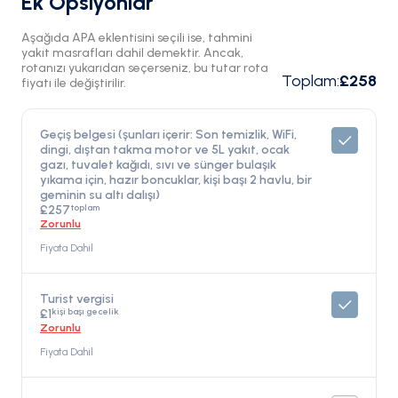
Ek Opsiyonlar
Aşağıda APA eklentisini seçili ise, tahmini
yakıt masrafları dahil demektir. Ancak,
rotanızı yukarıdan seçerseniz, bu tutar rota
Toplam
:
£258
fiyatı ile değiştirilir.
Geçiş belgesi (şunları içerir: Son temizlik, WiFi,
dingi, dıştan takma motor ve 5L yakıt, ocak
gazı, tuvalet kağıdı, sıvı ve sünger bulaşık
yıkama için, hazır boncuklar, kişi başı 2 havlu, bir
geminin su altı dalışı)
toplam
£257
Zorunlu
Fiyata Dahil
Turist vergisi
kişi başı gecelik
£1
Zorunlu
Fiyata Dahil