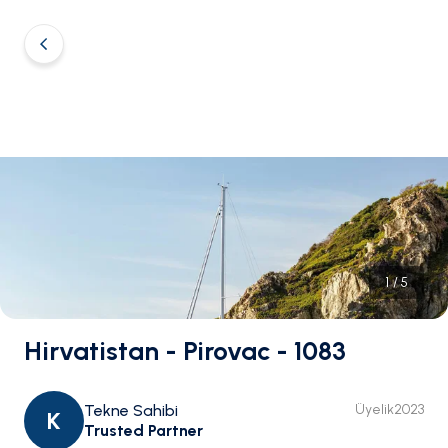
1
/
5
Hirvatistan - Pirovac - 1083
Tekne Sahibi
Üyelik
2023
K
Trusted Partner