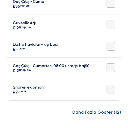
Geç Çıkış - Cuma
toplam
£86
Güvenlik Ağı
toplam
£129
Ekstra havlular - kişi başı
günlük
£1
Geç Çıkış - Cumartesi 08:00 (isteğe bağlı)
toplam
£129
Şnorkel ekipmanı
günlük
£2
Daha Fazla Göster
(
12
)