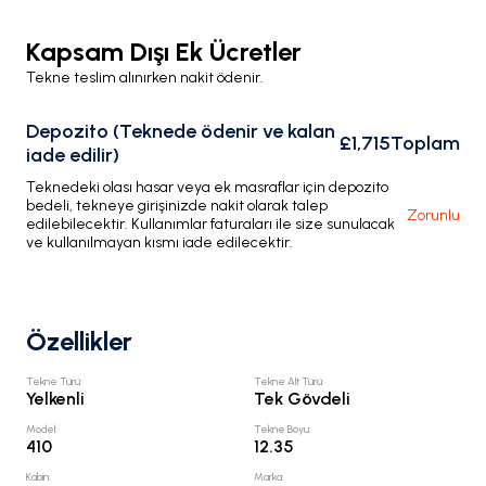
Kapsam Dışı Ek Ücretler
Tekne teslim alınırken nakit ödenir.
Depozito (Teknede ödenir ve kalan
£1,715
Toplam
iade edilir)
Teknedeki olası hasar veya ek masraflar için depozito
bedeli, tekneye girişinizde nakit olarak talep
Zorunlu
edilebilecektir. Kullanımlar faturaları ile size sunulacak
ve kullanılmayan kısmı iade edilecektir.
Özellikler
Tekne Türü
:
Tekne Alt Türü
:
Yelkenli
Tek Gövdeli
Model
:
Tekne Boyu
:
410
12.35
Kabin
:
Marka
: