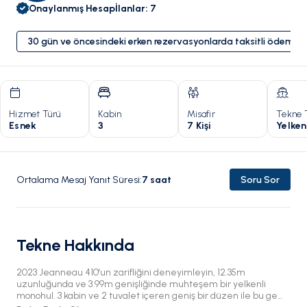
Onaylanmış Hesap
İlanlar
:
7
30 gün ve öncesindeki erken rezervasyonlarda taksitli ödeme 
Hizmet Türü
Kabin
Misafir
Tekne 
Esnek
3
7 Kişi
Yelken
Ortalama Mesaj Yanıt Süresi
:
7
saat
Soru Sor
Tekne Hakkında
2023 Jeanneau 410'un zarifliğini deneyimleyin, 12.35m
uzunluğunda ve 3.99m genişliğinde muhteşem bir yelkenli
monohul. 3 kabin ve 2 tuvalet içeren geniş bir düzen ile bu gemi