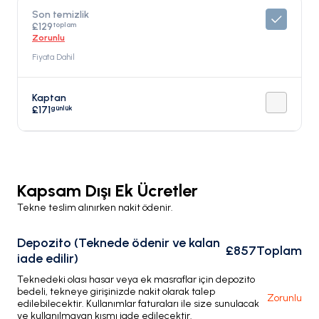
Son temizlik
toplam
£129
Zorunlu
Fiyata Dahil
Kaptan
günlük
£171
Kapsam Dışı Ek Ücretler
Tekne teslim alınırken nakit ödenir.
Depozito (Teknede ödenir ve kalan
£857
Toplam
iade edilir)
Teknedeki olası hasar veya ek masraflar için depozito
bedeli, tekneye girişinizde nakit olarak talep
Zorunlu
edilebilecektir. Kullanımlar faturaları ile size sunulacak
ve kullanılmayan kısmı iade edilecektir.