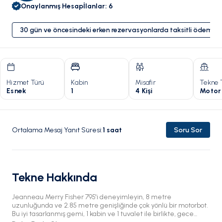
Onaylanmış Hesap
İlanlar
:
6
30 gün ve öncesindeki erken rezervasyonlarda taksitli ödeme 
Hizmet Türü
Kabin
Misafir
Tekne 
Esnek
1
4 Kişi
Motor
Ortalama Mesaj Yanıt Süresi
:
1
saat
Soru Sor
Tekne Hakkında
Jeanneau Merry Fisher 795'i deneyimleyin, 8 metre
uzunluğunda ve 2.85 metre genişliğinde çok yönlü bir motorbot.
Bu iyi tasarlanmış gemi, 1 kabin ve 1 tuvalet ile birlikte, gece