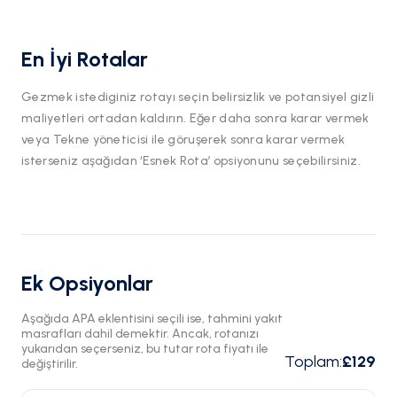
En İyi Rotalar
Gezmek istediginiz rotayı seçin belirsizlik ve potansiyel gizli
maliyetleri ortadan kaldırın. Eğer daha sonra karar vermek
veya Tekne yöneticisi ile göruşerek sonra karar vermek
isterseniz aşağıdan ‘Esnek Rota’ opsiyonunu seçebilirsiniz.
Ek Opsiyonlar
Aşağıda APA eklentisini seçili ise, tahmini yakıt
masrafları dahil demektir. Ancak, rotanızı
yukarıdan seçerseniz, bu tutar rota fiyatı ile
Toplam
:
£129
değiştirilir.