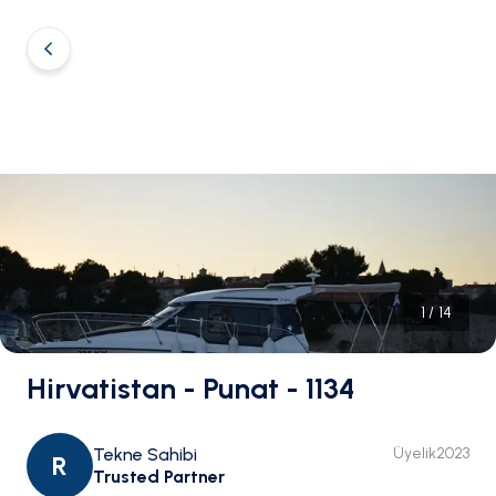
1
/
14
Hirvatistan - Punat - 1134
Tekne Sahibi
Üyelik
2023
R
Trusted Partner