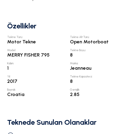
Özellikler
Tekne Türü
:
Tekne Alt Türü
:
Motor Tekne
Open Motorboat
Model
:
Tekne Boyu
:
MERRY FISHER 795
8
Kabin
:
Marka
:
1
Jeanneau
Yıl
:
Tekne Kapasitesi
:
2017
8
Bayrak
:
Genişlik
:
Croatia
2.85
Teknede Sunulan Olanaklar