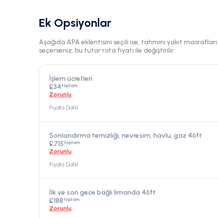
Ek Opsiyonlar
Aşağıda APA eklentisini seçili ise, tahmini yakıt masraflar
seçerseniz, bu tutar rota fiyatı ile değiştirilir.
İşlem ücretleri
toplam
£34
Zorunlu
Fiyata Dahil
Sonlandırma temizliği, nevresim, havlu, gaz 46ft
toplam
£715
Zorunlu
Fiyata Dahil
İlk ve son gece bağlı limanda 46ft
toplam
£188
Zorunlu