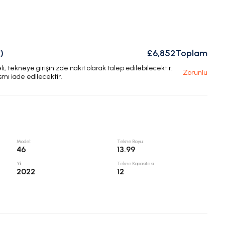
)
£6,852
Toplam
, tekneye girişinizde nakit olarak talep edilebilecektir.
Zorunlu
smı iade edilecektir.
Model
:
Tekne Boyu
:
46
13.99
Yıl
:
Tekne Kapasitesi
:
2022
12