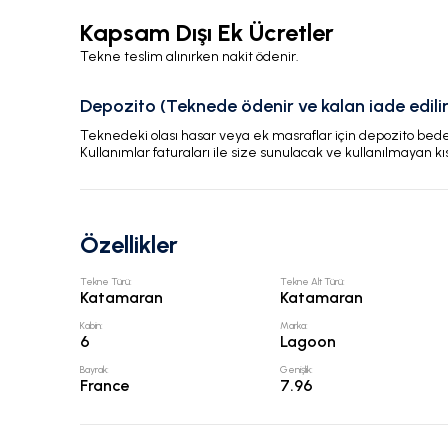
Kapsam Dışı Ek Ücretler
Tekne teslim alınırken nakit ödenir.
Depozito (Teknede ödenir ve kalan iade edilir
Teknedeki olası hasar veya ek masraflar için depozito bedeli
Kullanımlar faturaları ile size sunulacak ve kullanılmayan kı
Özellikler
Tekne Türü
:
Tekne Alt Türü
:
Katamaran
Katamaran
Kabin
:
Marka
:
6
Lagoon
Bayrak
:
Genişlik
:
France
7.96