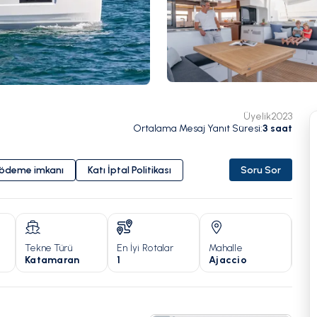
Üyelik
2023
Ortalama Mesaj Yanıt Süresi
:
3
saat
i ödeme imkanı
Katı İptal Politikası
Soru Sor
Tekne Türü
En İyi Rotalar
Mahalle
Yıl
Katamaran
1
Ajaccio
20