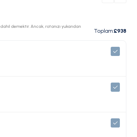
ı dahil demektir. Ancak, rotanızı yukarıdan
Toplam
:
£938