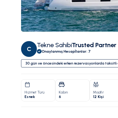
Tekne Sahibi
Trusted Partner
C
Onaylanmış Hesap
İlanlar
:
7
30 gün ve öncesindeki erken rezervasyonlarda taksitl
Hizmet Türü
Kabin
Misafir
Esnek
6
12 Kişi