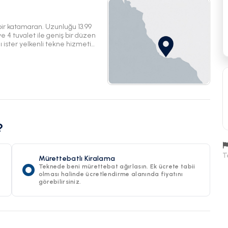
ir katamaran. Uzunluğu 13.99
e 4 tuvalet ile geniş bir düzen
lı ister yelkenli tekne hizmeti
tadını çıkarın.
?
T
Mürettebatlı Kiralama
Teknede beni mürettebat ağırlasın. Ek ücrete tabii
olması halinde ücretlendirme alanında fiyatını
görebilirsiniz.