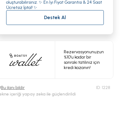
oluşturabilirsiniz. ✨ En İyi Fiyat Garantisi & 24 Saat
Ücretsiz İptal! ✨
Destek Al
Rezervasyonunuzun
%10’u kadar bir
sonraki tatiliniz için
kredi kazanın!
Bu ilanı bildir
ID:
1228
ekne içeriği yapay zeka ile güçlendirildi