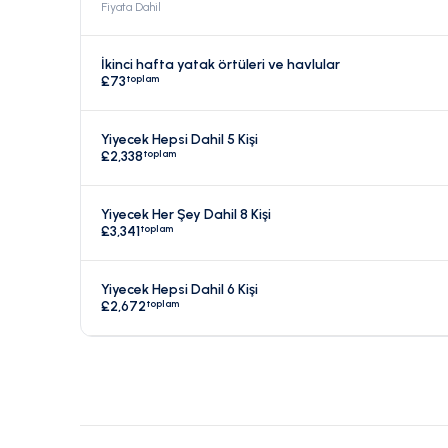
Fiyata Dahil
İkinci hafta yatak örtüleri ve havlular
toplam
£73
Yiyecek Hepsi Dahil 5 Kişi
toplam
£2,338
Yiyecek Her Şey Dahil 8 Kişi
toplam
£3,341
Yiyecek Hepsi Dahil 6 Kişi
toplam
£2,672