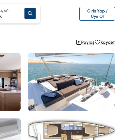
ayısı?
Giriş Yap /
k
Üye Ol
Paylaş
Kaydet