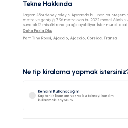
Tekne Hakkında
Lagoon 46'yı deneyimleyin, Ajaccio'da bulunan muhteşem b
metre ve genişliği 7.96 metre olan bu 2022 model, 6 kabin v
sunarak 12 misafiri rahatça ağırlayabiliyor. İster mürettebat
seçin, su üzerinde lüks ve maceranın mükemmel karışımının 
Daha Fazla Oku
Port Tino Rossi, Ajaccio, Ajaccio, Corsica, Fransa
Ne tip kiralama yapmak istersiniz
Kendim Kullanacağım
Kaptanlık lisansım var ve bu tekneyi kendim
kullanmak istiyorum.