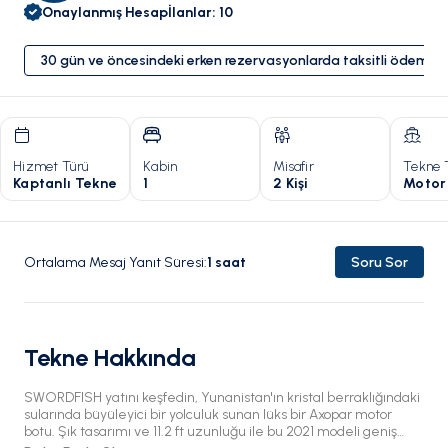
Onaylanmış Hesap
İlanlar
:
10
30 gün ve öncesindeki erken rezervasyonlarda taksitli ödeme 
Hizmet Türü
Kabin
Misafir
Tekne 
Kaptanlı Tekne
1
2 Kişi
Motor
Ortalama Mesaj Yanıt Süresi
:
1
saat
Soru Sor
Tekne Hakkında
SWORDFISH yatını keşfedin, Yunanistan'ın kristal berraklığındaki
sularında büyüleyici bir yolculuk sunan lüks bir Axopar motor
botu. Şık tasarımı ve 11.2 ft uzunluğu ile bu 2021 modeli geniş