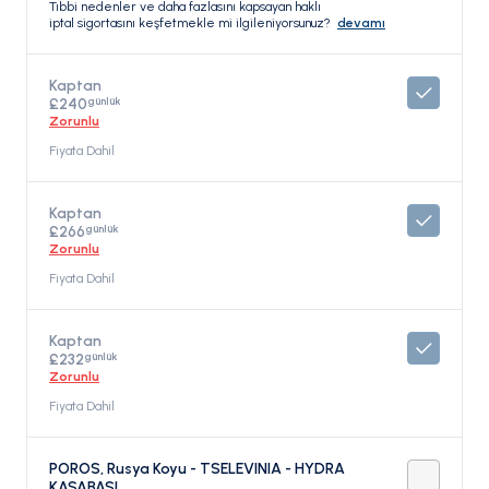
Tıbbi nedenler ve daha fazlasını kapsayan haklı
iptal sigortasını keşfetmekle mi ilgileniyorsunuz?
devamı
Kaptan
günlük
£240
Zorunlu
Fiyata Dahil
Kaptan
günlük
£266
Zorunlu
Fiyata Dahil
Kaptan
günlük
£232
Zorunlu
Fiyata Dahil
POROS, Rusya Koyu - TSELEVINIA - HYDRA
KASABASI