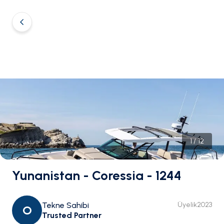
1
/
12
Yunanistan - Coressia - 1244
Tekne Sahibi
Üyelik
2023
O
Trusted Partner