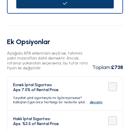
Ek Opsiyonlar
Aşağıda APA eklentisini seçili ise, tahmini
yakıt masrafları dahil demektir. Ancak,
rotanızı yukarıdan seçerseniz, bu tutar rota
Toplam
:
£738
fiyatı ile değiştirilir.
Esnek İptal Sigortası
Apx 7.5% of Rental Price
Seyahat iptal sigortasıyla mı ilgileniyorsunuz?
Kalkıştan 3 gün önce herhangi bir nedenle iptal
devamı
edebilirsiniz.
Haklı İptal Sigortası
Apx. %3.5 of Rental Price