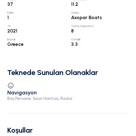
37
11.2
Kabin
:
Marka
:
1
Axopar Boats
Yıl
:
Tekne Kapasitesi
:
2021
8
Bayrak
:
Genişlik
:
Greece
3.3
Teknede Sunulan Olanaklar
Navigasyon
Baş Pervane, Seyir Haritası, Radar
Koşullar