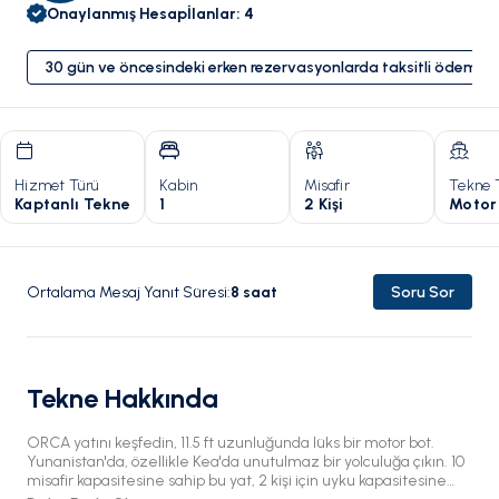
Onaylanmış Hesap
İlanlar
:
4
30 gün ve öncesindeki erken rezervasyonlarda taksitli ödeme 
Hizmet Türü
Kabin
Misafir
Tekne 
Kaptanlı Tekne
1
2 Kişi
Motor
Ortalama Mesaj Yanıt Süresi
:
8
saat
Soru Sor
Tekne Hakkında
ORCA yatını keşfedin, 11.5 ft uzunluğunda lüks bir motor bot.
Yunanistan'da, özellikle Kea'da unutulmaz bir yolculuğa çıkın. 10
misafir kapasitesine sahip bu yat, 2 kişi için uyku kapasitesine