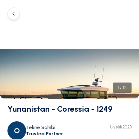
1
/
12
Yunanistan - Coressia - 1249
Tekne Sahibi
Üyelik
2023
O
Trusted Partner