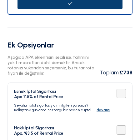
Ek Opsiyonlar
Aşağıda APA eklentisini seçili ise, tahmini
yakıt masrafları dahil demektir. Ancak,
rotanızı yukarıdan seçerseniz, bu tutar rota
Toplam
:
£738
fiyatı ile değiştirilir.
Esnek İptal Sigortası
Apx 7.5% of Rental Price
Seyahat iptal sigortasıyla mı ilgileniyorsunuz?
Kalkıştan 3 gün önce herhangi bir nedenle iptal
devamı
edebilirsiniz.
Haklı İptal Sigortası
Apx. %3.5 of Rental Price