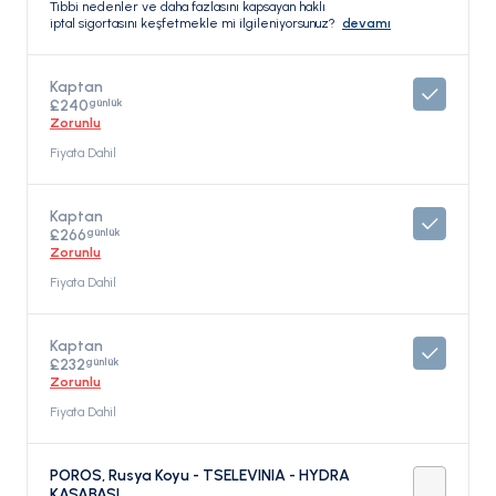
Tıbbi nedenler ve daha fazlasını kapsayan haklı
iptal sigortasını keşfetmekle mi ilgileniyorsunuz?
devamı
Kaptan
günlük
£240
Zorunlu
Fiyata Dahil
Kaptan
günlük
£266
Zorunlu
Fiyata Dahil
Kaptan
günlük
£232
Zorunlu
Fiyata Dahil
POROS, Rusya Koyu - TSELEVINIA - HYDRA
KASABASI