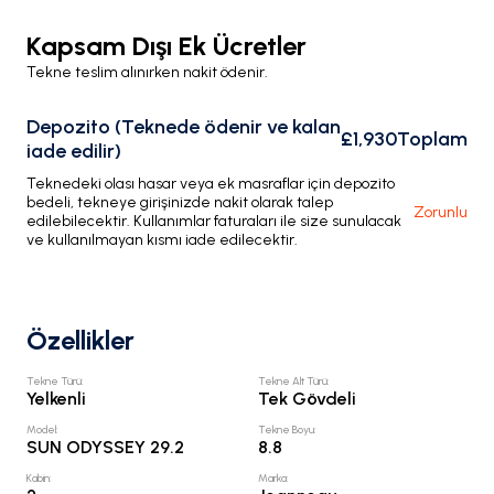
Kapsam Dışı Ek Ücretler
Tekne teslim alınırken nakit ödenir.
Depozito (Teknede ödenir ve kalan
£1,930
Toplam
iade edilir)
Teknedeki olası hasar veya ek masraflar için depozito
bedeli, tekneye girişinizde nakit olarak talep
Zorunlu
edilebilecektir. Kullanımlar faturaları ile size sunulacak
ve kullanılmayan kısmı iade edilecektir.
Özellikler
Tekne Türü
:
Tekne Alt Türü
:
Yelkenli
Tek Gövdeli
Model
:
Tekne Boyu
:
SUN ODYSSEY 29.2
8.8
Kabin
:
Marka
: