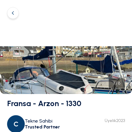
1
/
6
Fransa - Arzon - 1330
Tekne Sahibi
Üyelik
2023
C
Trusted Partner