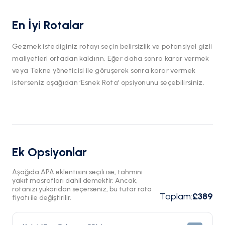
En İyi Rotalar
Gezmek istediginiz rotayı seçin belirsizlik ve potansiyel gizli
maliyetleri ortadan kaldırın. Eğer daha sonra karar vermek
veya Tekne yöneticisi ile göruşerek sonra karar vermek
isterseniz aşağıdan ‘Esnek Rota’ opsiyonunu seçebilirsiniz.
Ek Opsiyonlar
Aşağıda APA eklentisini seçili ise, tahmini
yakıt masrafları dahil demektir. Ancak,
rotanızı yukarıdan seçerseniz, bu tutar rota
Toplam
:
£389
fiyatı ile değiştirilir.