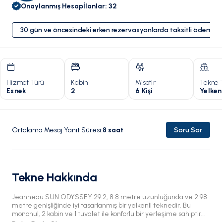
Onaylanmış Hesap
İlanlar
:
32
30 gün ve öncesindeki erken rezervasyonlarda taksitli ödeme 
Hizmet Türü
Kabin
Misafir
Tekne 
Esnek
2
6 Kişi
Yelken
Ortalama Mesaj Yanıt Süresi
:
8
saat
Soru Sor
Tekne Hakkında
Jeanneau SUN ODYSSEY 29.2, 8.8 metre uzunluğunda ve 2.98
metre genişliğinde iyi tasarlanmış bir yelkenli teknedir. Bu
monohul, 2 kabin ve 1 tuvalet ile konforlu bir yerleşime sahiptir