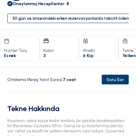
Onaylanmış Hesap
İlanlar
:
8
30 gün ve öncesindeki erken rezervasyonlarda taksitli ödeme 
Hizmet Türü
Kabin
Misafir
Tekne 
Esnek
3
6 Kişi
Yelken
Ortalama Mesaj Yanıt Süresi
:
7
saat
Soru Sor
Tekne Hakkında
Roualeyn, sekiz kişiye kadar konforlu bir şekilde konaklayabilen
bir Beneteau Cyclades 43'tür. Geniş ve iyi tasarlanmış olan bu
yat, rahat ve keyifli bir yelken deneyimi vaat ediyor. Güvertede,