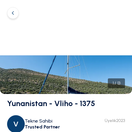
1
/
13
Yunanistan - Vliho - 1375
Tekne Sahibi
Üyelik
2023
V
Trusted Partner