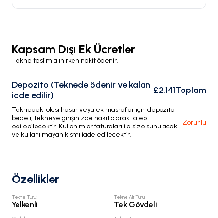
Kapsam Dışı Ek Ücretler
Tekne teslim alınırken nakit ödenir.
Depozito (Teknede ödenir ve kalan
£2,141
Toplam
iade edilir)
Teknedeki olası hasar veya ek masraflar için depozito
bedeli, tekneye girişinizde nakit olarak talep
Zorunlu
edilebilecektir. Kullanımlar faturaları ile size sunulacak
ve kullanılmayan kısmı iade edilecektir.
Özellikler
Tekne Türü
:
Tekne Alt Türü
:
Yelkenli
Tek Gövdeli