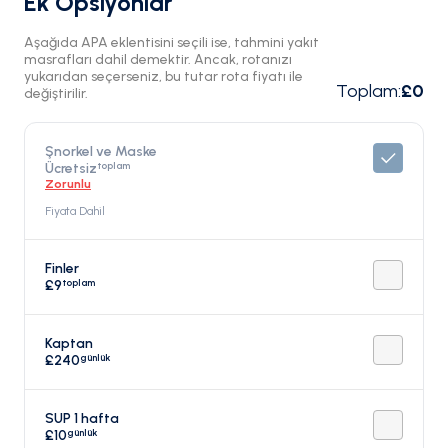
Ek Opsiyonlar
Aşağıda APA eklentisini seçili ise, tahmini yakıt
masrafları dahil demektir. Ancak, rotanızı
yukarıdan seçerseniz, bu tutar rota fiyatı ile
Toplam
:
£0
değiştirilir.
Şnorkel ve Maske
toplam
Ücretsiz
Zorunlu
Fiyata Dahil
Finler
toplam
£9
Kaptan
günlük
£240
SUP 1 hafta
günlük
£10