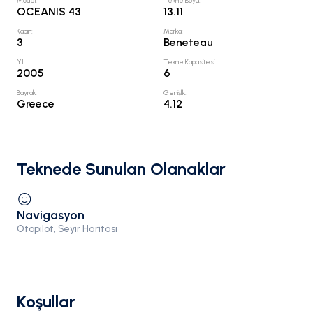
Model
:
Tekne Boyu
:
OCEANIS 43
13.11
Kabin
:
Marka
:
3
Beneteau
Yıl
:
Tekne Kapasitesi
:
2005
6
Bayrak
:
Genişlik
:
Greece
4.12
Teknede Sunulan Olanaklar
Navigasyon
Otopilot, Seyir Haritası
Koşullar