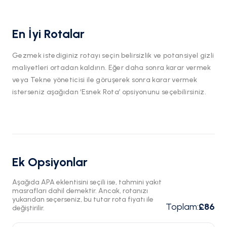
En İyi Rotalar
Gezmek istediginiz rotayı seçin belirsizlik ve potansiyel gizli
maliyetleri ortadan kaldırın. Eğer daha sonra karar vermek
veya Tekne yöneticisi ile göruşerek sonra karar vermek
isterseniz aşağıdan ‘Esnek Rota’ opsiyonunu seçebilirsiniz.
Ek Opsiyonlar
Aşağıda APA eklentisini seçili ise, tahmini yakıt
masrafları dahil demektir. Ancak, rotanızı
yukarıdan seçerseniz, bu tutar rota fiyatı ile
Toplam
:
£86
değiştirilir.