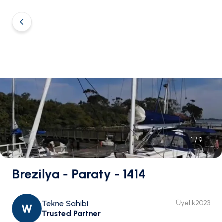
1
/
9
Brezilya - Paraty - 1414
Tekne Sahibi
Üyelik
2023
W
Trusted Partner