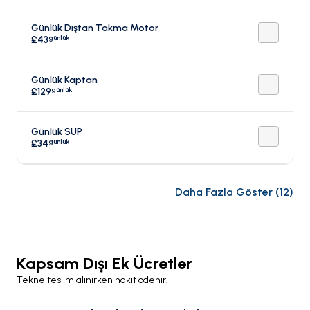
Günlük Dıştan Takma Motor
günlük
£43
Günlük Kaptan
günlük
£129
Günlük SUP
günlük
£34
Daha Fazla Göster
(
12
)
Kapsam Dışı Ek Ücretler
Tekne teslim alınırken nakit ödenir.