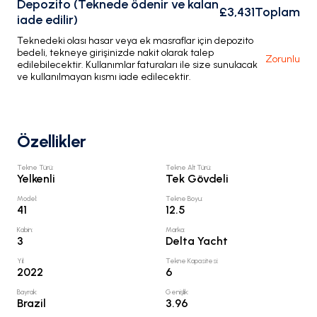
Depozito (Teknede ödenir ve kalan
£3,431
Toplam
iade edilir)
Teknedeki olası hasar veya ek masraflar için depozito
bedeli, tekneye girişinizde nakit olarak talep
Zorunlu
edilebilecektir. Kullanımlar faturaları ile size sunulacak
ve kullanılmayan kısmı iade edilecektir.
Özellikler
Tekne Türü
:
Tekne Alt Türü
:
Yelkenli
Tek Gövdeli
Model
:
Tekne Boyu
:
41
12.5
Kabin
:
Marka
:
3
Delta Yacht
Yıl
:
Tekne Kapasitesi
:
2022
6
Bayrak
:
Genişlik
:
Brazil
3.96