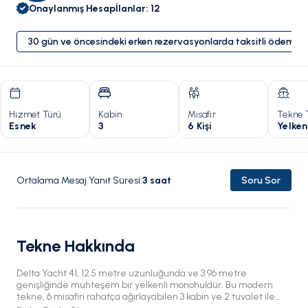
Onaylanmış Hesap
İlanlar
:
12
30 gün ve öncesindeki erken rezervasyonlarda taksitli ödeme 
Hizmet Türü
Kabin
Misafir
Tekne 
Esnek
3
6 Kişi
Yelken
Ortalama Mesaj Yanıt Süresi
:
3
saat
Soru Sor
Tekne Hakkında
Delta Yacht 41, 12.5 metre uzunluğunda ve 3.96 metre
genişliğinde muhteşem bir yelkenli monohuldür. Bu modern
tekne, 6 misafiri rahatça ağırlayabilen 3 kabin ve 2 tuvalet ile