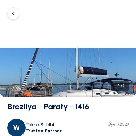
1
/
10
Brezilya - Paraty - 1416
Tekne Sahibi
Üyelik
2023
W
Trusted Partner