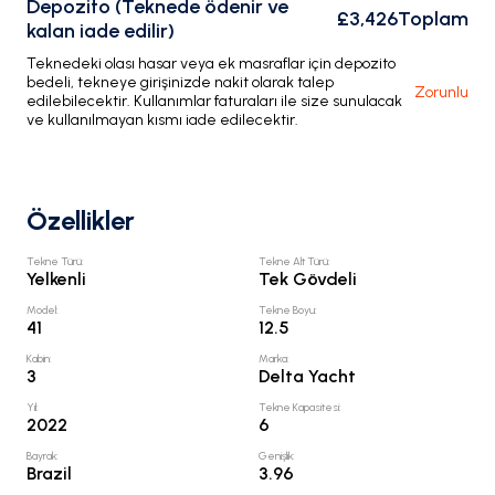
Depozito (Teknede ödenir ve
£3,426
Toplam
kalan iade edilir)
Teknedeki olası hasar veya ek masraflar için depozito
bedeli, tekneye girişinizde nakit olarak talep
Zorunlu
edilebilecektir. Kullanımlar faturaları ile size sunulacak
ve kullanılmayan kısmı iade edilecektir.
Özellikler
Tekne Türü
:
Tekne Alt Türü
:
Yelkenli
Tek Gövdeli
Model
:
Tekne Boyu
:
41
12.5
Kabin
:
Marka
:
3
Delta Yacht
Yıl
:
Tekne Kapasitesi
:
2022
6
Bayrak
:
Genişlik
:
Brazil
3.96