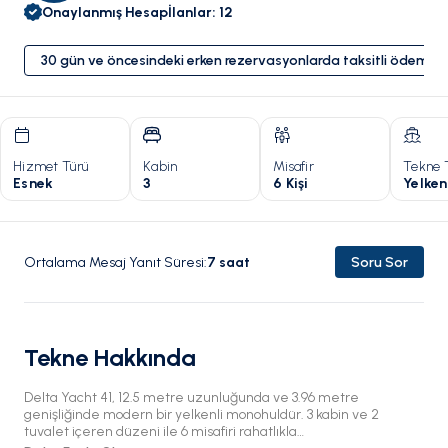
Onaylanmış Hesap
İlanlar
:
12
30 gün ve öncesindeki erken rezervasyonlarda taksitli ödeme 
Hizmet Türü
Kabin
Misafir
Tekne 
Esnek
3
6 Kişi
Yelken
Ortalama Mesaj Yanıt Süresi
:
7
saat
Soru Sor
Tekne Hakkında
Delta Yacht 41, 12.5 metre uzunluğunda ve 3.96 metre
genişliğinde modern bir yelkenli monohuldür. 3 kabin ve 2
tuvalet içeren düzeni ile 6 misafiri rahatlıkla