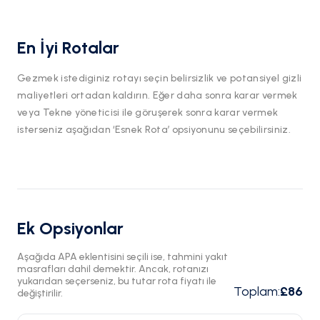
En İyi Rotalar
Gezmek istediginiz rotayı seçin belirsizlik ve potansiyel gizli
maliyetleri ortadan kaldırın. Eğer daha sonra karar vermek
veya Tekne yöneticisi ile göruşerek sonra karar vermek
isterseniz aşağıdan ‘Esnek Rota’ opsiyonunu seçebilirsiniz.
Ek Opsiyonlar
Aşağıda APA eklentisini seçili ise, tahmini yakıt
masrafları dahil demektir. Ancak, rotanızı
yukarıdan seçerseniz, bu tutar rota fiyatı ile
Toplam
:
£86
değiştirilir.