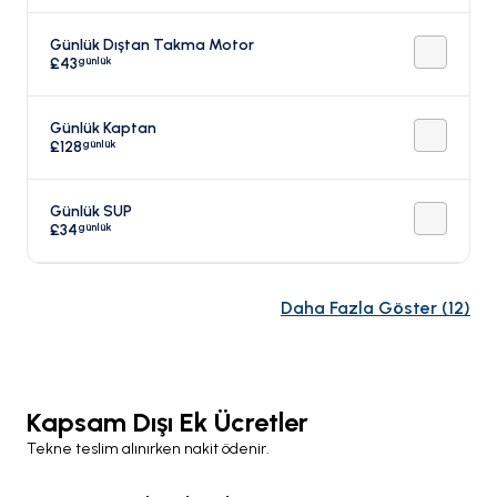
Günlük Dıştan Takma Motor
günlük
£43
Günlük Kaptan
günlük
£128
Günlük SUP
günlük
£34
Daha Fazla Göster
(
12
)
Kapsam Dışı Ek Ücretler
Tekne teslim alınırken nakit ödenir.