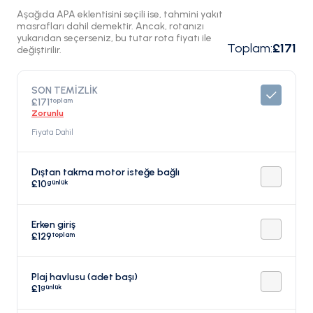
Aşağıda APA eklentisini seçili ise, tahmini yakıt
masrafları dahil demektir. Ancak, rotanızı
yukarıdan seçerseniz, bu tutar rota fiyatı ile
Toplam
:
£171
değiştirilir.
SON TEMİZLİK
toplam
£171
Zorunlu
Fiyata Dahil
Dıştan takma motor isteğe bağlı
günlük
£10
Erken giriş
toplam
£129
Plaj havlusu (adet başı)
günlük
£1