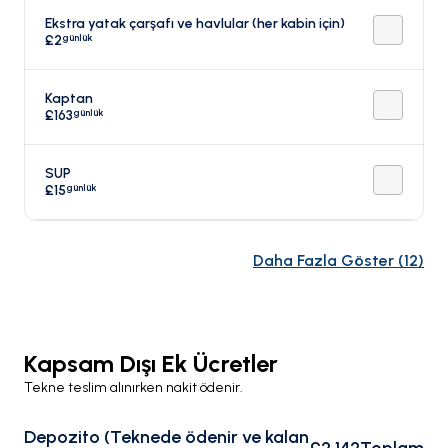
Ekstra yatak çarşafı ve havlular (her kabin için)
günlük
£2
Kaptan
günlük
£163
SUP
günlük
£15
Daha Fazla Göster
(
12
)
Kapsam Dışı Ek Ücretler
Tekne teslim alınırken nakit ödenir.
Depozito (Teknede ödenir ve kalan