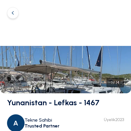
1
/
14
Yunanistan - Lefkas - 1467
Tekne Sahibi
Üyelik
2023
A
Trusted Partner