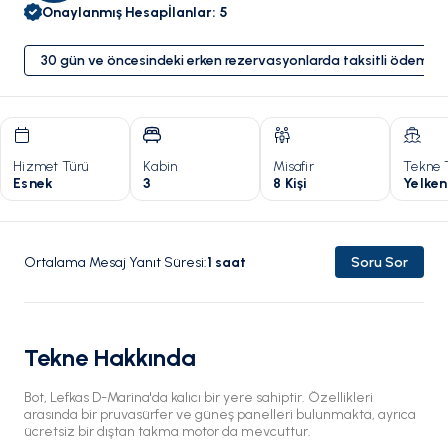
Onaylanmış Hesap
İlanlar
:
5
30 gün ve öncesindeki erken rezervasyonlarda taksitli ödeme 
Hizmet Türü
Kabin
Misafir
Tekne 
Esnek
3
8 Kişi
Yelken
Ortalama Mesaj Yanıt Süresi
:
1
saat
Soru Sor
Tekne Hakkında
Bot, Lefkas D-Marina'da kalıcı bir yere sahiptir. Özellikleri
arasında bir pruvasürfer ve güneş panelleri bulunmakta, ayrıca
ücretsiz bir dıştan takma motor da mevcuttur.