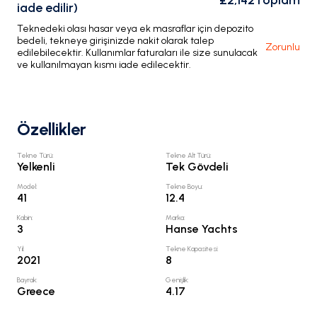
£2,142
Toplam
iade edilir)
Teknedeki olası hasar veya ek masraflar için depozito
bedeli, tekneye girişinizde nakit olarak talep
Zorunlu
edilebilecektir. Kullanımlar faturaları ile size sunulacak
ve kullanılmayan kısmı iade edilecektir.
Özellikler
Tekne Türü
:
Tekne Alt Türü
:
Yelkenli
Tek Gövdeli
Model
:
Tekne Boyu
:
41
12.4
Kabin
:
Marka
:
3
Hanse Yachts
Yıl
:
Tekne Kapasitesi
:
2021
8
Bayrak
:
Genişlik
:
Greece
4.17