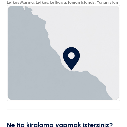
Lefkas Marina, Lefkas, Lefkada, Ionian Islands, Yunanistan
Ne tip kiralama yapmak istersiniz?