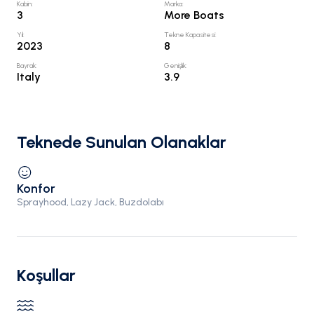
Kabin
:
Marka
:
3
More Boats
Yıl
:
Tekne Kapasitesi
:
2023
8
Bayrak
:
Genişlik
:
Italy
3.9
Teknede Sunulan Olanaklar
Konfor
Sprayhood, Lazy Jack, Buzdolabı
Koşullar