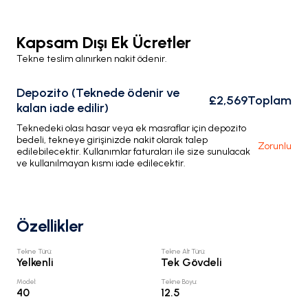
Kapsam Dışı Ek Ücretler
Tekne teslim alınırken nakit ödenir.
Depozito (Teknede ödenir ve
£2,569
Toplam
kalan iade edilir)
Teknedeki olası hasar veya ek masraflar için depozito
bedeli, tekneye girişinizde nakit olarak talep
Zorunlu
edilebilecektir. Kullanımlar faturaları ile size sunulacak
ve kullanılmayan kısmı iade edilecektir.
Özellikler
Tekne Türü
:
Tekne Alt Türü
:
Yelkenli
Tek Gövdeli
Model
:
Tekne Boyu
:
40
12.5