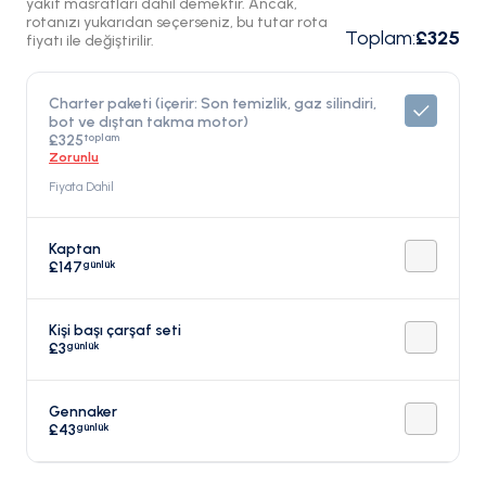
yakıt masrafları dahil demektir. Ancak,
rotanızı yukarıdan seçerseniz, bu tutar rota
Toplam
:
£325
fiyatı ile değiştirilir.
Charter paketi (içerir: Son temizlik, gaz silindiri,
bot ve dıştan takma motor)
toplam
£325
Zorunlu
Fiyata Dahil
Kaptan
günlük
£147
Kişi başı çarşaf seti
günlük
£3
Gennaker
günlük
£43