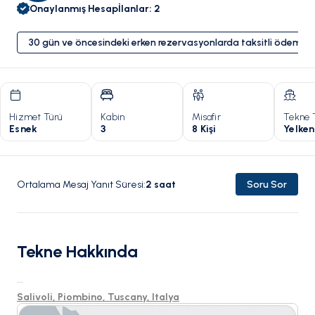
Onaylanmış Hesap
İlanlar
:
2
30 gün ve öncesindeki erken rezervasyonlarda taksitli ödeme 
Hizmet Türü
Kabin
Misafir
Tekne 
Esnek
3
8 Kişi
Yelken
Ortalama Mesaj Yanıt Süresi
:
2
saat
Soru Sor
Tekne Hakkında
...
Salivoli, Piombino, Tuscany, Italya