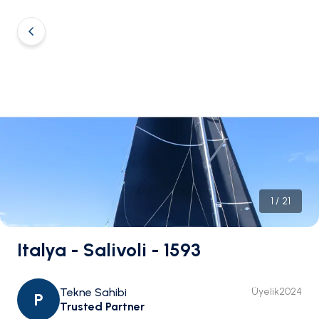
1
/
21
Italya - Salivoli - 1593
Tekne Sahibi
Üyelik
2024
P
Trusted Partner