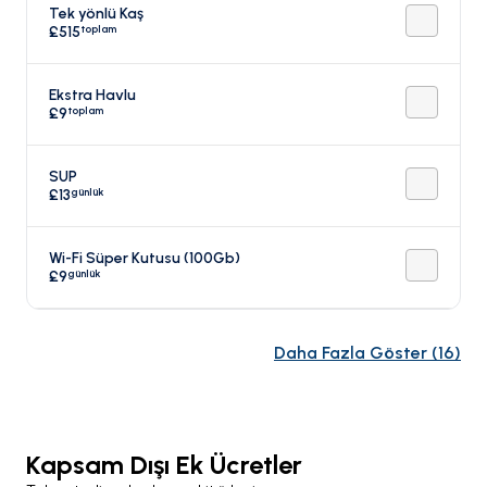
Tek yönlü Kaş
toplam
£515
Ekstra Havlu
toplam
£9
SUP
günlük
£13
Wi-Fi Süper Kutusu (100Gb)
günlük
£9
Daha Fazla Göster
(
16
)
Kapsam Dışı Ek Ücretler