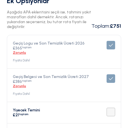
Ek Opsiyonlar
Aşağıda APA eklentisini seçili ise, tahmini yakıt
masrafları dahil demektir. Ancak, rotanızı
yukarıdan seçerseniz, bu tutar rota fiyatı ile
Toplam
:
£751
değiştirilir.
Geçiş Logu ve Son Temizlik Ücreti 2026
toplam
£365
Zorunlu
Fiyata Dahil
Geçiş Belgesi ve Son Temizlik Ücreti 2027
toplam
£386
Zorunlu
Fiyata Dahil
Yiyecek Temini
toplam
£21