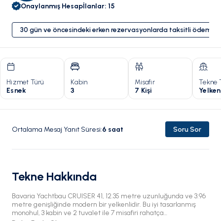
Onaylanmış Hesap
İlanlar
:
15
30 gün ve öncesindeki erken rezervasyonlarda taksitli ödeme 
Hizmet Türü
Kabin
Misafir
Tekne 
Esnek
3
7 Kişi
Yelken
Ortalama Mesaj Yanıt Süresi
:
6
saat
Soru Sor
Tekne Hakkında
Bavaria Yachtbau CRUISER 41, 12.35 metre uzunluğunda ve 3.96
metre genişliğinde modern bir yelkenlidir. Bu iyi tasarlanmış
monohul, 3 kabin ve 2 tuvalet ile 7 misafiri rahatça