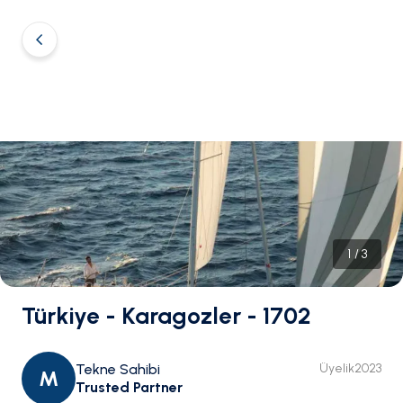
1
/
3
Türkiye - Karagozler - 1702
Tekne Sahibi
Üyelik
2023
M
Trusted Partner