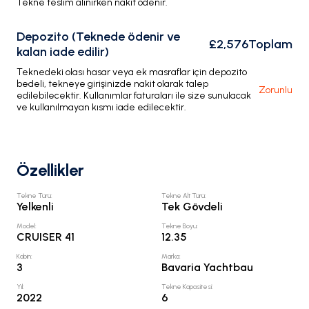
Tekne teslim alınırken nakit ödenir.
Depozito (Teknede ödenir ve
£2,576
Toplam
kalan iade edilir)
Teknedeki olası hasar veya ek masraflar için depozito
bedeli, tekneye girişinizde nakit olarak talep
Zorunlu
edilebilecektir. Kullanımlar faturaları ile size sunulacak
ve kullanılmayan kısmı iade edilecektir.
Özellikler
Tekne Türü
:
Tekne Alt Türü
:
Yelkenli
Tek Gövdeli
Model
:
Tekne Boyu
:
CRUISER 41
12.35
Kabin
:
Marka
:
3
Bavaria Yachtbau
Yıl
:
Tekne Kapasitesi
:
2022
6