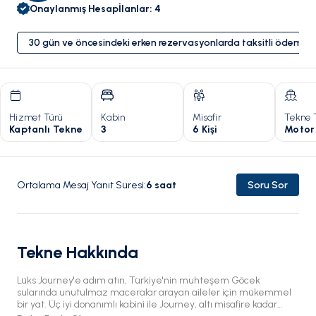
Onaylanmış Hesap
İlanlar
:
4
30 gün ve öncesindeki erken rezervasyonlarda taksitli ödeme 
Hizmet Türü
Kabin
Misafir
Tekne 
Kaptanlı Tekne
3
6 Kişi
Motor
Ortalama Mesaj Yanıt Süresi
:
6
saat
Soru Sor
Tekne Hakkında
Lüks Journey'e adım atın, Türkiye'nin muhteşem Göcek
sularında unutulmaz maceralar arayan aileler için mükemmel
bir yat. Üç iyi donanımlı kabini ile Journey, altı misafire kadar