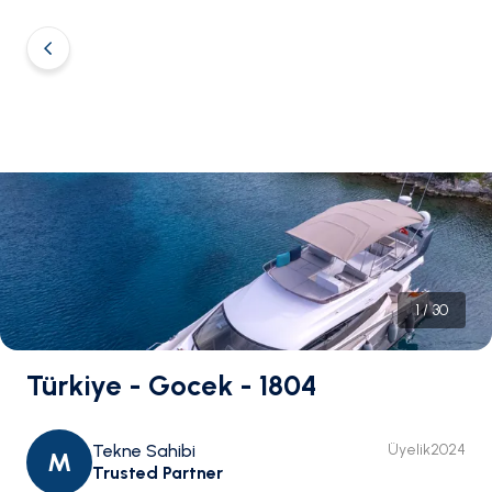
1
/
30
Türkiye - Gocek - 1804
Tekne Sahibi
Üyelik
2024
M
Trusted Partner