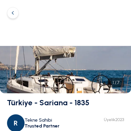
1
/
7
Türkiye - Sariana - 1835
Tekne Sahibi
Üyelik
2023
R
Trusted Partner