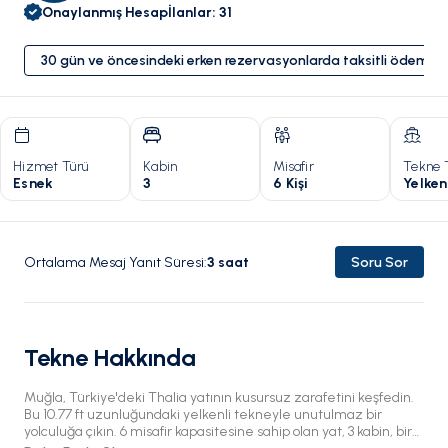
Onaylanmış Hesap
İlanlar
:
31
30 gün ve öncesindeki erken rezervasyonlarda taksitli ödeme 
Hizmet Türü
Kabin
Misafir
Tekne 
Esnek
3
6 Kişi
Yelken
Ortalama Mesaj Yanıt Süresi
:
3
saat
Soru Sor
Tekne Hakkında
Muğla, Türkiye'deki Thalia yatının kusursuz zarafetini keşfedin.
Bu 10.77 ft uzunluğundaki yelkenli tekneyle unutulmaz bir
yolculuğa çıkın. 6 misafir kapasitesine sahip olan yat, 3 kabin, bir