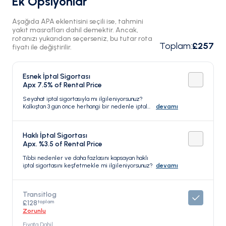
Ek Opsiyonlar
Aşağıda APA eklentisini seçili ise, tahmini
yakıt masrafları dahil demektir. Ancak,
rotanızı yukarıdan seçerseniz, bu tutar rota
Toplam
:
£257
fiyatı ile değiştirilir.
Esnek İptal Sigortası
Apx 7.5% of Rental Price
Seyahat iptal sigortasıyla mı ilgileniyorsunuz?
Kalkıştan 3 gün önce herhangi bir nedenle iptal
devamı
edebilirsiniz.
Haklı İptal Sigortası
Apx. %3.5 of Rental Price
Tıbbi nedenler ve daha fazlasını kapsayan haklı
iptal sigortasını keşfetmekle mi ilgileniyorsunuz?
devamı
Transitlog
toplam
£128
Zorunlu
Fiyata Dahil