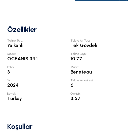
Özellikler
Tekne Türü
:
Tekne Alt Türü
:
Yelkenli
Tek Gövdeli
Model
:
Tekne Boyu
:
OCEANIS 34.1
10.77
Kabin
:
Marka
:
3
Beneteau
Yıl
:
Tekne Kapasitesi
:
2024
6
Bayrak
:
Genişlik
:
Turkey
3.57
Koşullar