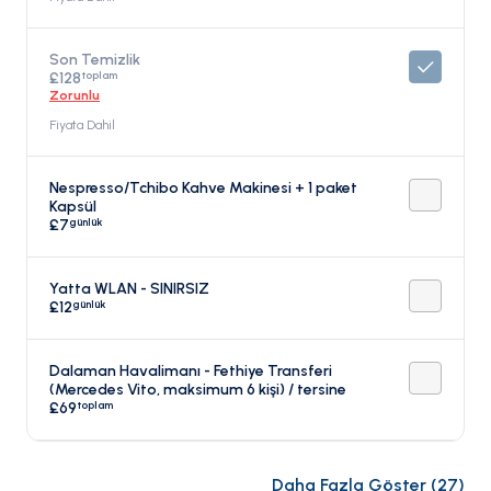
Son Temizlik
toplam
£128
Zorunlu
Fiyata Dahil
Nespresso/Tchibo Kahve Makinesi + 1 paket
Kapsül
günlük
£7
Yatta WLAN - SINIRSIZ
günlük
£12
Dalaman Havalimanı - Fethiye Transferi
(Mercedes Vito, maksimum 6 kişi) / tersine
toplam
£69
Daha Fazla Göster
(
27
)