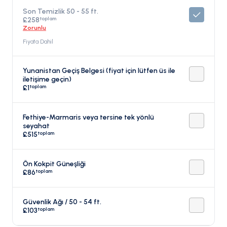
Son Temizlik 50 - 55 ft.
toplam
£258
Zorunlu
Fiyata Dahil
Yunanistan Geçiş Belgesi (fiyat için lütfen üs ile
iletişime geçin)
toplam
£1
Fethiye-Marmaris veya tersine tek yönlü
seyahat
toplam
£515
Ön Kokpit Güneşliği
toplam
£86
Güvenlik Ağı / 50 - 54 ft.
toplam
£103