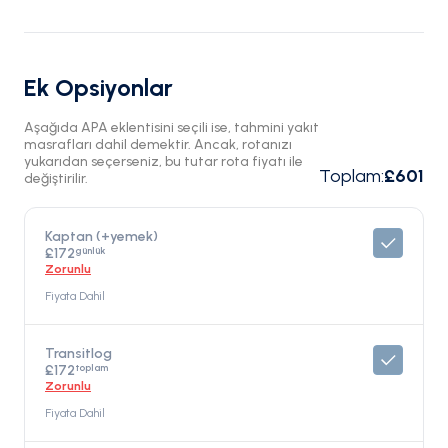
Ek Opsiyonlar
Aşağıda APA eklentisini seçili ise, tahmini yakıt
masrafları dahil demektir. Ancak, rotanızı
yukarıdan seçerseniz, bu tutar rota fiyatı ile
Toplam
:
£601
değiştirilir.
Kaptan (+yemek)
günlük
£172
Zorunlu
Fiyata Dahil
Transitlog
toplam
£172
Zorunlu
Fiyata Dahil