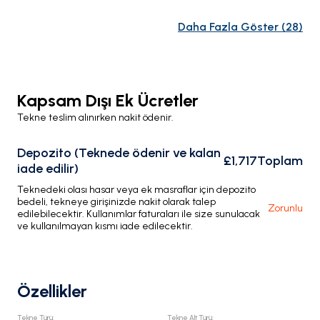
Daha Fazla Göster
(
28
)
Kapsam Dışı Ek Ücretler
Tekne teslim alınırken nakit ödenir.
Depozito (Teknede ödenir ve kalan
£1,717
Toplam
iade edilir)
Teknedeki olası hasar veya ek masraflar için depozito
bedeli, tekneye girişinizde nakit olarak talep
Zorunlu
edilebilecektir. Kullanımlar faturaları ile size sunulacak
ve kullanılmayan kısmı iade edilecektir.
Özellikler
Tekne Türü
:
Tekne Alt Türü
: