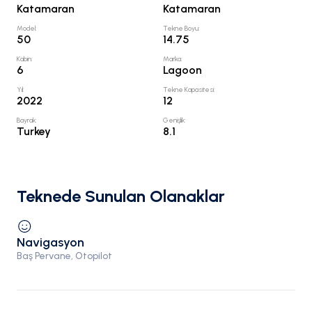
Katamaran
Katamaran
Model
:
Tekne Boyu
:
50
14.75
Kabin
:
Marka
:
6
Lagoon
Yıl
:
Tekne Kapasitesi
:
2022
12
Bayrak
:
Genişlik
:
Turkey
8.1
Teknede Sunulan Olanaklar
Navigasyon
Baş Pervane, Otopilot