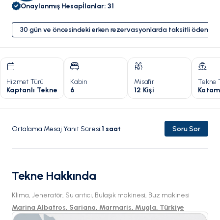
Onaylanmış Hesap
İlanlar
:
31
30 gün ve öncesindeki erken rezervasyonlarda taksitli ödeme 
Hizmet Türü
Kabin
Misafir
Tekne 
Kaptanlı Tekne
6
12 Kişi
Katam
Ortalama Mesaj Yanıt Süresi
:
1
saat
Soru Sor
Tekne Hakkında
Klima, Jeneratör, Su arıtıcı, Bulaşık makinesi, Buz makinesi
Marina Albatros, Sariana, Marmaris, Mugla, Türkiye