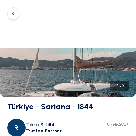
1
/
26
Türkiye - Sariana - 1844
Tekne Sahibi
Üyelik
2024
R
Trusted Partner