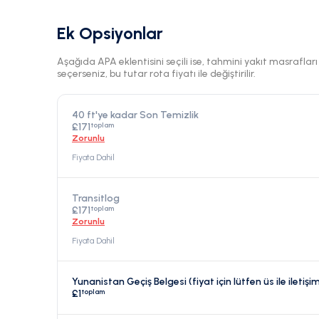
Ek Opsiyonlar
Aşağıda APA eklentisini seçili ise, tahmini yakıt masraflar
seçerseniz, bu tutar rota fiyatı ile değiştirilir.
40 ft'ye kadar Son Temizlik
toplam
£171
Zorunlu
Fiyata Dahil
Transitlog
toplam
£171
Zorunlu
Fiyata Dahil
Yunanistan Geçiş Belgesi (fiyat için lütfen üs ile iletişi
toplam
£1