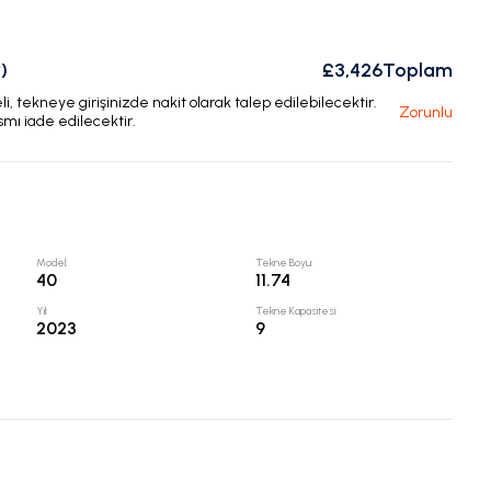
)
£3,426
Toplam
, tekneye girişinizde nakit olarak talep edilebilecektir.
Zorunlu
smı iade edilecektir.
Model
:
Tekne Boyu
:
40
11.74
Yıl
:
Tekne Kapasitesi
:
2023
9