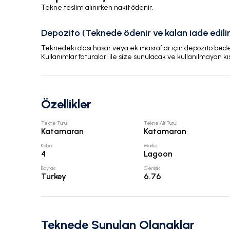
Tekne teslim alınırken nakit ödenir.
Depozito (Teknede ödenir ve kalan iade edilir
Teknedeki olası hasar veya ek masraflar için depozito bedeli
Kullanımlar faturaları ile size sunulacak ve kullanılmayan kı
Özellikler
Tekne Türü
:
Tekne Alt Türü
:
Katamaran
Katamaran
Kabin
:
Marka
:
4
Lagoon
Bayrak
:
Genişlik
:
Turkey
6.76
Teknede Sunulan Olanaklar