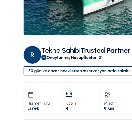
Tekne Sahibi
Trusted Partner
R
Onaylanmış Hesap
İlanlar
:
31
30 gün ve öncesindeki erken rezervasyonlarda taksitl
Hizmet Türü
Kabin
Misafir
Esnek
4
8 Kişi