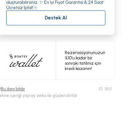
oluşturabilirsiniz. ✨ En İyi Fiyat Garantisi & 24 Saat
Ücretsiz İptal! ✨
Destek Al
Rezervasyonunuzun
%10’u kadar bir
sonraki tatiliniz için
kredi kazanın!
Bu ilanı bildir
ID:
1851
ekne içeriği yapay zeka ile güçlendirildi