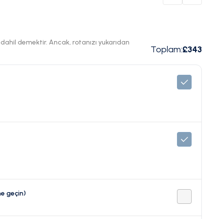
ı dahil demektir. Ancak, rotanızı yukarıdan
Toplam
:
£343
me geçin)