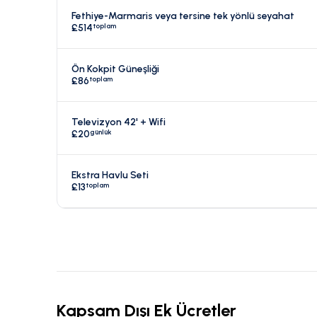
Fethiye-Marmaris veya tersine tek yönlü seyahat
toplam
£514
Ön Kokpit Güneşliği
toplam
£86
Televizyon 42' + Wifi
günlük
£20
Ekstra Havlu Seti
toplam
£13
Kapsam Dışı Ek Ücretler