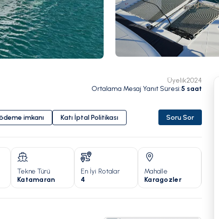
Üyelik
2024
Ortalama Mesaj Yanıt Süresi
:
5
saat
i ödeme imkanı
Katı İptal Politikası
Soru Sor
Tekne Türü
En İyi Rotalar
Mahalle
Yıl
Katamaran
4
Karagozler
20