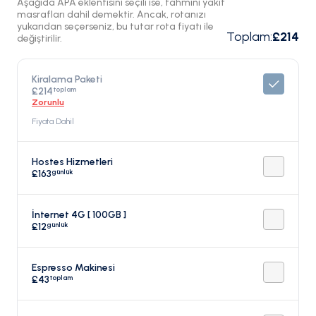
Aşağıda APA eklentisini seçili ise, tahmini yakıt
masrafları dahil demektir. Ancak, rotanızı
yukarıdan seçerseniz, bu tutar rota fiyatı ile
Toplam
:
£214
değiştirilir.
Kiralama Paketi
toplam
£214
Zorunlu
Fiyata Dahil
Hostes Hizmetleri
günlük
£163
İnternet 4G [ 100GB ]
günlük
£12
Espresso Makinesi
toplam
£43