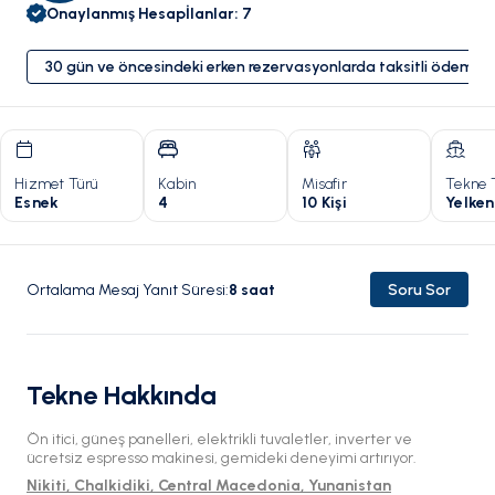
Onaylanmış Hesap
İlanlar
:
7
30 gün ve öncesindeki erken rezervasyonlarda taksitli ödeme 
Hizmet Türü
Kabin
Misafir
Tekne 
Esnek
4
10 Kişi
Yelken
Ortalama Mesaj Yanıt Süresi
:
8
saat
Soru Sor
Tekne Hakkında
Ön itici, güneş panelleri, elektrikli tuvaletler, inverter ve
ücretsiz espresso makinesi, gemideki deneyimi artırıyor.
Nikiti, Chalkidiki, Central Macedonia, Yunanistan