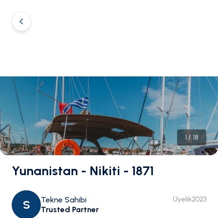
1
/
18
Yunanistan - Nikiti - 1871
Tekne Sahibi
Üyelik
2023
S
Trusted Partner