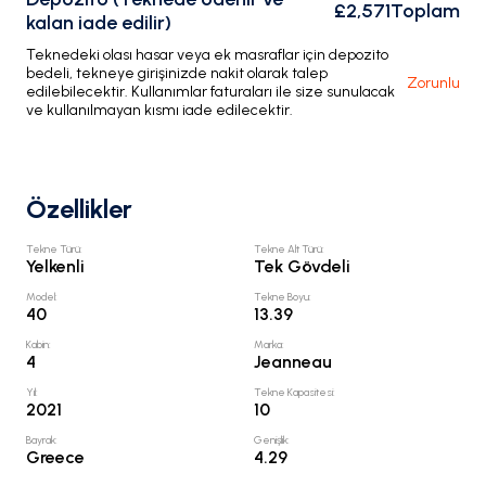
£2,571
Toplam
kalan iade edilir)
Teknedeki olası hasar veya ek masraflar için depozito
bedeli, tekneye girişinizde nakit olarak talep
Zorunlu
edilebilecektir. Kullanımlar faturaları ile size sunulacak
ve kullanılmayan kısmı iade edilecektir.
Özellikler
Tekne Türü
:
Tekne Alt Türü
:
Yelkenli
Tek Gövdeli
Model
:
Tekne Boyu
:
40
13.39
Kabin
:
Marka
:
4
Jeanneau
Yıl
:
Tekne Kapasitesi
:
2021
10
Bayrak
:
Genişlik
:
Greece
4.29