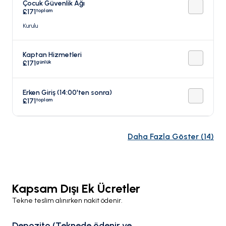
Çocuk Güvenlik Ağı
toplam
£171
Kurulu
Kaptan Hizmetleri
günlük
£171
Erken Giriş (14:00'ten sonra)
toplam
£171
Daha Fazla Göster
(
14
)
Kapsam Dışı Ek Ücretler
Tekne teslim alınırken nakit ödenir.
Depozito (Teknede ödenir ve