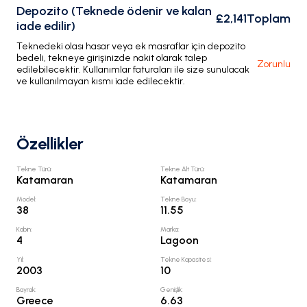
Depozito (Teknede ödenir ve kalan
£2,141
Toplam
iade edilir)
Teknedeki olası hasar veya ek masraflar için depozito
bedeli, tekneye girişinizde nakit olarak talep
Zorunlu
edilebilecektir. Kullanımlar faturaları ile size sunulacak
ve kullanılmayan kısmı iade edilecektir.
Özellikler
Tekne Türü
:
Tekne Alt Türü
:
Katamaran
Katamaran
Model
:
Tekne Boyu
:
38
11.55
Kabin
:
Marka
:
4
Lagoon
Yıl
:
Tekne Kapasitesi
:
2003
10
Bayrak
:
Genişlik
:
Greece
6.63