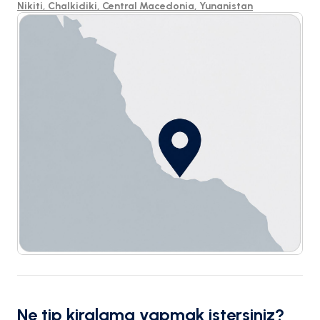
Nikiti, Chalkidiki, Central Macedonia, Yunanistan
Ne tip kiralama yapmak istersiniz?