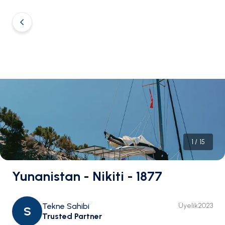
1
/
15
Yunanistan - Nikiti - 1877
Tekne Sahibi
Üyelik
2023
S
Trusted Partner