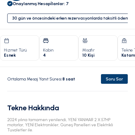
Onaylanmış Hesap
İlanlar
:
7
30 gün ve öncesindeki erken rezervasyonlarda taksitli ödeme 
Hizmet Türü
Kabin
Misafir
Tekne 
Esnek
4
10 Kişi
Katam
Ortalama Mesaj Yanıt Süresi
:
8
saat
Soru Sor
Tekne Hakkında
2024 yılına tamamen yenilendi, YENİ YANMAR 2 X 57HP
motorlar, YENİ Elektronikler, Güneş Panelleri ve Elektrikli
Tuvaletler ile.