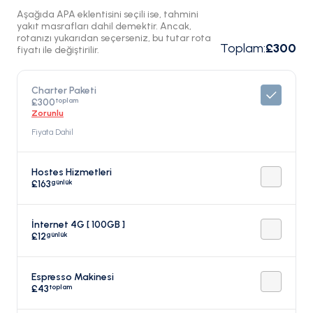
Aşağıda APA eklentisini seçili ise, tahmini
yakıt masrafları dahil demektir. Ancak,
rotanızı yukarıdan seçerseniz, bu tutar rota
Toplam
:
£300
fiyatı ile değiştirilir.
Charter Paketi
toplam
£300
Zorunlu
Fiyata Dahil
Hostes Hizmetleri
günlük
£163
İnternet 4G [ 100GB ]
günlük
£12
Espresso Makinesi
toplam
£43