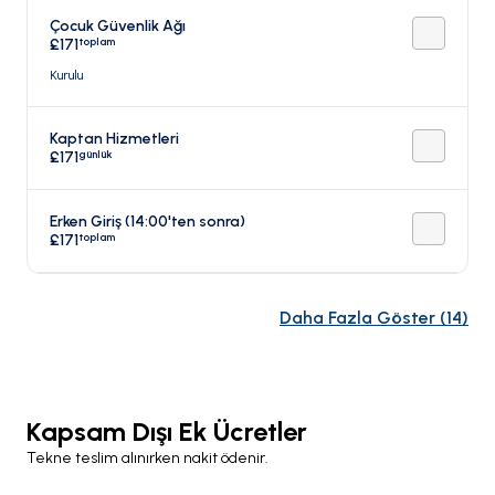
Çocuk Güvenlik Ağı
toplam
£171
Kurulu
Kaptan Hizmetleri
günlük
£171
Erken Giriş (14:00'ten sonra)
toplam
£171
Daha Fazla Göster
(
14
)
Kapsam Dışı Ek Ücretler
Tekne teslim alınırken nakit ödenir.