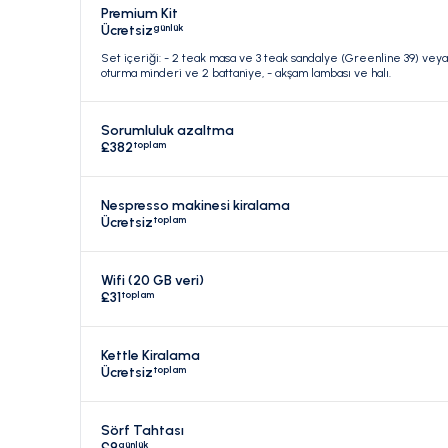
Premium Kit
günlük
Ücretsiz
Set içeriği: - 2 teak masa ve 3 teak sandalye (Greenline 39) veya
oturma minderi ve 2 battaniye, - akşam lambası ve halı.
Sorumluluk azaltma
toplam
£382
Nespresso makinesi kiralama
toplam
Ücretsiz
Wifi (20 GB veri)
toplam
£31
Kettle Kiralama
toplam
Ücretsiz
Sörf Tahtası
günlük
£9