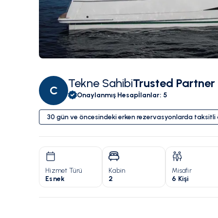
Tekne Sahibi
Trusted Partner
C
Onaylanmış Hesap
İlanlar
:
5
30 gün ve öncesindeki erken rezervasyonlarda taksitl
Hizmet Türü
Kabin
Misafir
Esnek
2
6 Kişi