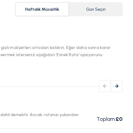
Haftalık Müsaitlik
Gün Seçin
 gizli maliyetleri ortadan kaldırın. Eğer daha sonra karar
 vermek isterseniz aşağıdan ‘Esnek Rota’ opsiyonunu
ı dahil demektir. Ancak, rotanızı yukarıdan
Toplam
:
£0