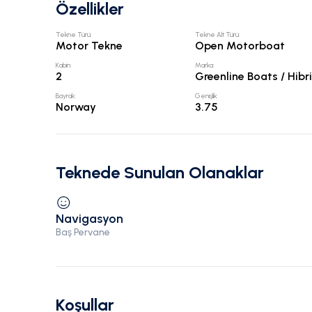
Özellikler
Tekne Türü
:
Tekne Alt Türü
:
Motor Tekne
Open Motorboat
Kabin
:
Marka
:
2
Greenline Boats / Hibr
Bayrak
:
Genişlik
:
Norway
3.75
Teknede Sunulan Olanaklar
Navigasyon
Baş Pervane
Koşullar