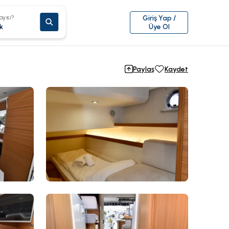
ayısı?
Giriş Yap /
k
Üye Ol
Paylaş
Kaydet