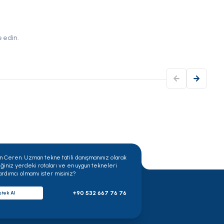
Yakı
 edin.
Rota 
sonun
bir t
 Ceren. Uzman tekne tatili danışmanınız olarak
ğiniz yerdeki rotaları ve en uygun tekneleri
ardımcı olmamı ister misiniz?
+90 532 667 76 76
tek Al