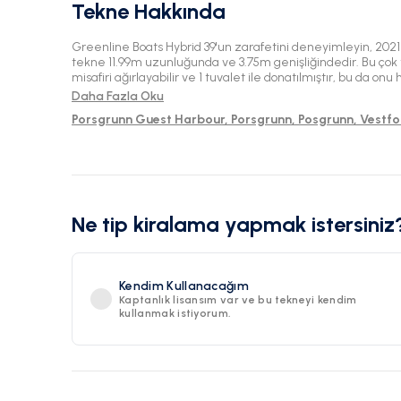
Tekne Hakkında
Greenline Boats Hybrid 39'un zarafetini deneyimleyin, 2021
tekne 11.99m uzunluğunda ve 3.75m genişliğindedir. Bu çok
misafiri ağırlayabilir ve 1 tuvalet ile donatılmıştır, bu da 
mürettebatsız kiralamalar için ideal kılar. Posgrunn'da bul
Daha Fazla Oku
maceralarınız için konfor ve performansın mükemmel bir ka
Porsgrunn Guest Harbour, Porsgrunn, Posgrunn, Vestf
Ne tip kiralama yapmak istersiniz
Kendim Kullanacağım
Kaptanlık lisansım var ve bu tekneyi kendim
kullanmak istiyorum.