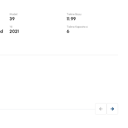
Model
:
Tekne Boyu
:
39
11.99
Yıl
:
Tekne Kapasitesi
:
id
2021
6
Kon
Buzd