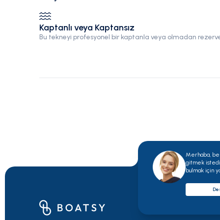
Kaptanlı veya Kaptansız
Bu tekneyi profesyonel bir kaptanla veya olmadan rezerve
Merhaba, ben
gitmek istedi
bulmak için y
Des