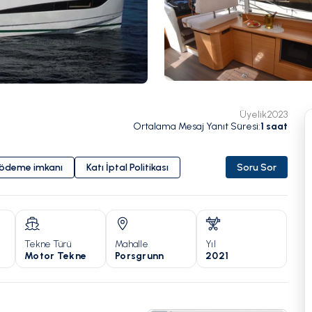
Üyelik
2023
Ortalama Mesaj Yanıt Süresi
:
1
saat
i ödeme imkanı
Katı İptal Politikası
Soru Sor
Tekne Türü
Mahalle
Yıl
Motor Tekne
Porsgrunn
2021