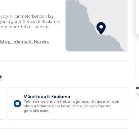
 yapımı bir motorbot olan bu
 yönlü gemi, 2 kabinde toplam 6
onu hem mürettebatlı hem de
unan bu tekne, deniz
rışımını sunmaktadır.
old og Telemark, Norveç
?
T
Mürettebatlı Kiralama
Teknede beni mürettebat ağırlasın. Ek ücrete tabii
olması halinde ücretlendirme alanında fiyatını
görebilirsiniz.