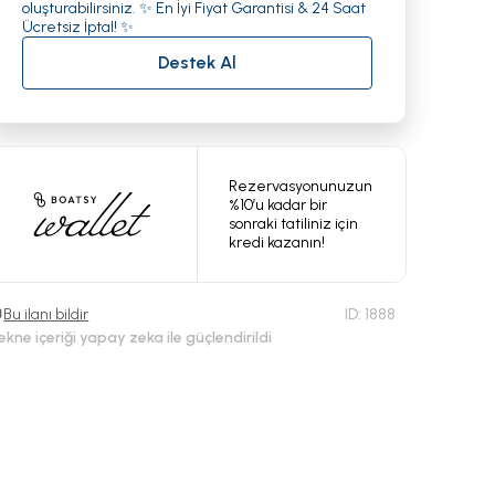
oluşturabilirsiniz. ✨ En İyi Fiyat Garantisi & 24 Saat
Ücretsiz İptal! ✨
Destek Al
Rezervasyonunuzun
%10’u kadar bir
sonraki tatiliniz için
kredi kazanın!
Bu ilanı bildir
ID:
1888
ekne içeriği yapay zeka ile güçlendirildi