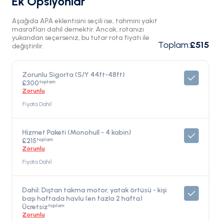
Ek Opsiyonlar
Aşağıda APA eklentisini seçili ise, tahmini yakıt
masrafları dahil demektir. Ancak, rotanızı
yukarıdan seçerseniz, bu tutar rota fiyatı ile
Toplam
:
£515
değiştirilir.
Zorunlu Sigorta (S/Y 44ft-48ft)
toplam
£300
Zorunlu
Fiyata Dahil
Hizmet Paketi (Monohull - 4 kabin)
toplam
£215
Zorunlu
Fiyata Dahil
Dahil: Dıştan takma motor, yatak örtüsü - kişi
başı haftada havlu (en fazla 2 hafta)
toplam
Ücretsiz
Zorunlu