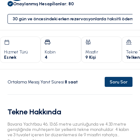
Onaylanmış Hesap
İlanlar
:
80
30 gün ve öncesindeki erken rezervasyonlarda taksitli ödeme 
Hizmet Türü
Kabin
Misafir
Tekne 
Esnek
4
9 Kişi
Yelken
Ortalama Mesaj Yanıt Süresi
:
8
saat
Soru Sor
Tekne Hakkında
Bavaria Yachtbau 46, 13.65 metre uzunluğunda ve 4.33 metre
genişliğinde muhteşem bir yelkenli tekne monohuldür. 4 kabin
ve 3 tuvalet içeren bir düzenlemesi ile 9 misafiri rahatça