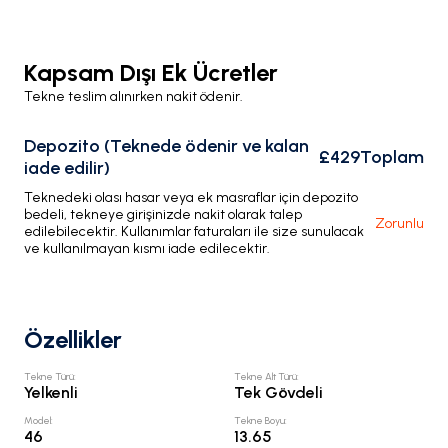
Kapsam Dışı Ek Ücretler
Tekne teslim alınırken nakit ödenir.
Depozito (Teknede ödenir ve kalan
£429
Toplam
iade edilir)
Teknedeki olası hasar veya ek masraflar için depozito
bedeli, tekneye girişinizde nakit olarak talep
Zorunlu
edilebilecektir. Kullanımlar faturaları ile size sunulacak
ve kullanılmayan kısmı iade edilecektir.
Özellikler
Tekne Türü
:
Tekne Alt Türü
:
Yelkenli
Tek Gövdeli
Model
:
Tekne Boyu
:
46
13.65