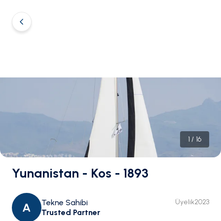
1
/
16
Yunanistan - Kos - 1893
Tekne Sahibi
Üyelik
2023
A
Trusted Partner